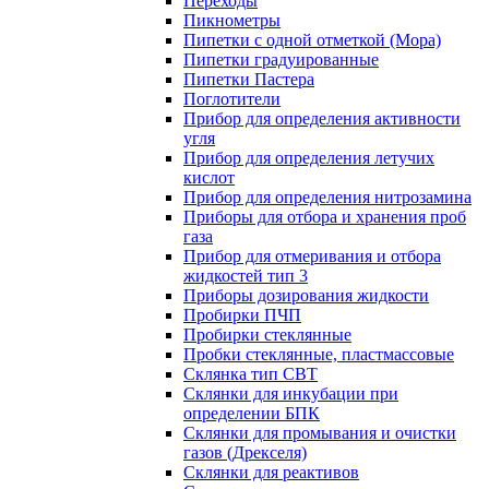
Переходы
Пикнометры
Пипетки с одной отметкой (Мора)
Пипетки градуированные
Пипетки Пастера
Поглотители
Прибор для определения активности
угля
Прибор для определения летучих
кислот
Прибор для определения нитрозамина
Приборы для отбора и хранения проб
газа
Прибор для отмеривания и отбора
жидкостей тип 3
Приборы дозирования жидкости
Пробирки ПЧП
Пробирки стеклянные
Пробки стеклянные, пластмассовые
Склянка тип СВТ
Склянки для инкубации при
определении БПК
Склянки для промывания и очистки
газов (Дрекселя)
Склянки для реактивов