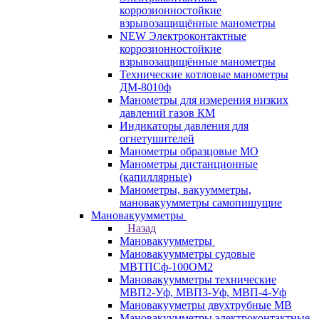
коррозионностойкие
взрывозащищённые манометры
NEW Электроконтактные
коррозионностойкие
взрывозащищённые манометры
Технические котловые манометры
ДМ-8010ф
Манометры для измерения низких
давлений газов КМ
Индикаторы давления для
огнетушителей
Манометры образцовые МО
Манометры дистанционные
(капиллярные)
Манометры, вакуумметры,
мановакуумметры самопишущие
Мановакуумметры
Назад
Мановакуумметры
Мановакуумметры судовые
МВТПСф-100ОМ2
Мановакуумметры технические
МВП2-Уф, МВП3-Уф, МВП-4-Уф
Мановакууметры двухтрубные МВ
Мановакуумметры электроконтактные