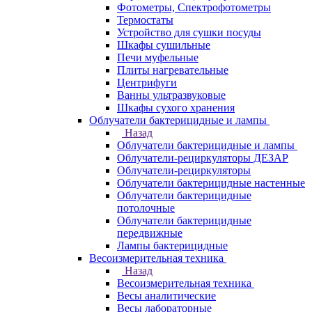
Фотометры, Спектрофотометры
Термостаты
Устройство для сушки посуды
Шкафы сушильные
Печи муфельные
Плиты нагревательные
Центрифуги
Ванны ультразвуковые
Шкафы сухого хранения
Облучатели бактерицидные и лампы
Назад
Облучатели бактерицидные и лампы
Облучатели-рециркуляторы ДЕЗАР
Облучатели-рециркуляторы
Облучатели бактерицидные настенные
Облучатели бактерицидные
потолочные
Облучатели бактерицидные
передвижные
Лампы бактерицидные
Весоизмерительная техника
Назад
Весоизмерительная техника
Весы аналитические
Весы лабораторные