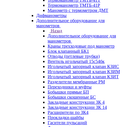
Термоманометр ТМТБ-41Т
Термоманометр ТМТБ-41Р
Манометр с термометром ДМТ
Дифманометры
Дополнительное оборудование для
манометров
Назад
Дополнительное оборудование для
манометров
Краны трехходовые под манометр
Блок клапанный БК1
Отводы (петлевые трубки)
Вентиль игольчатый 15с54бк
Игольчатый запорный клапан КЗИС
Игольчатый запорный клапан КЗИМ
Игольчатый запорный клапан КЗИТ
Разделители мембранные РМ
Переходники и муфты
Бобышки прямые БП
Бобышки скошенные БС
Закладные конструкции ЗК 4
Закладные конструкции ЗК 14
Расширители по ЗК4
Прокладки-шайбы
Гасители пульсаций