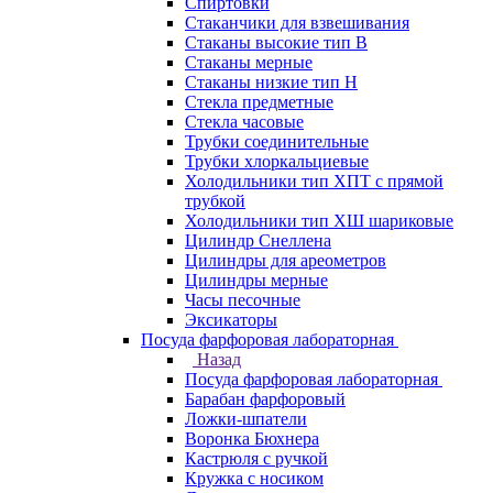
Спиртовки
Стаканчики для взвешивания
Стаканы высокие тип В
Стаканы мерные
Стаканы низкие тип Н
Стекла предметные
Стекла часовые
Трубки соединительные
Трубки хлоркальциевые
Холодильники тип ХПТ с прямой
трубкой
Холодильники тип ХШ шариковые
Цилиндр Снеллена
Цилиндры для ареометров
Цилиндры мерные
Часы песочные
Эксикаторы
Посуда фарфоровая лабораторная
Назад
Посуда фарфоровая лабораторная
Барабан фарфоровый
Ложки-шпатели
Воронка Бюхнера
Кастрюля с ручкой
Кружка с носиком