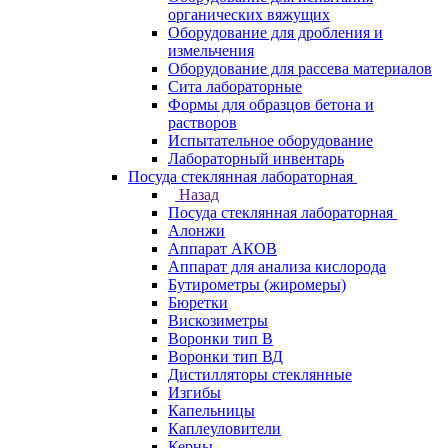
органических вяжущих
Оборудование для дробления и
измельчения
Оборудование для рассева материалов
Сита лабораторные
Формы для образцов бетона и
растворов
Испытательное оборудование
Лабораторный инвентарь
Посуда стеклянная лабораторная
Назад
Посуда стеклянная лабораторная
Алонжи
Аппарат АКОВ
Аппарат для анализа кислорода
Бутирометры (жиромеры)
Бюретки
Вискозиметры
Воронки тип В
Воронки тип ВД
Дистилляторы стеклянные
Изгибы
Капельницы
Каплеуловители
Керны