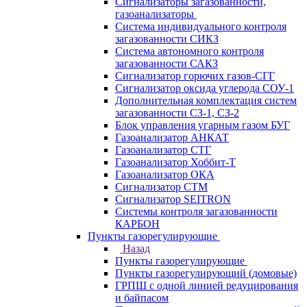
Сигнализаторы загазованности,
газоанализаторы
Система индивидуального контроля
загазованности СИКЗ
Система автономного контроля
загазованности САКЗ
Сигнализатор горючих газов-СГГ
Сигнализатор оксида углерода СОУ-1
Дополнительная комплектация систем
загазованности СЗ-1, СЗ-2
Блок управления угарным газом БУГ
Газоанализатор АНКАТ
Газоанализатор СТГ
Газоанализатор Хоббит-Т
Газоанализатор ОКА
Сигнализатор СТМ
Сигнализатор SEITRON
Системы контроля загазованности
КАРБОН
Пункты газорегулирующие
Назад
Пункты газорегулирующие
Пункты газорегулирующий (домовые)
ГРПШ с одной линией редуцирования
и байпасом