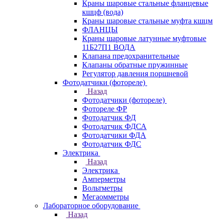
Краны шаровые стальные фланцевые
кшцф (вода)
Краны шаровые стальные муфта кшцм
ФЛАНЦЫ
Краны шаровые латунные муфтовые
11Б27П1 ВОДА
Клапана предохранительные
Клапаны обратные пружинные
Регулятор давления поршневой
Фотодатчики (фотореле)
Назад
Фотодатчики (фотореле)
Фотореле ФР
Фотодатчик ФД
Фотодатчик ФДСА
Фотодатчики ФДА
Фотодатчик ФДС
Электрика
Назад
Электрика
Амперметры
Вольтметры
Мегаомметры
Лабораторное оборудование
Назад