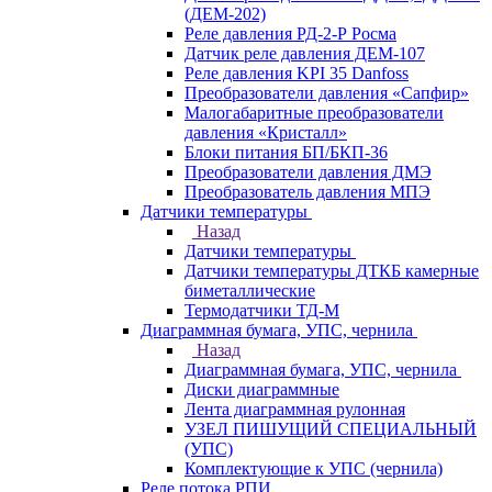
(ДЕМ-202)
Реле давления РД-2-Р Росма
Датчик реле давления ДЕМ-107
Реле давления KPI 35 Danfoss
Преобразователи давления «Сапфир»
Малогабаритные преобразователи
давления «Кристалл»
Блоки питания БП/БКП-36
Преобразователи давления ДМЭ
Преобразователь давления МПЭ
Датчики температуры
Назад
Датчики температуры
Датчики температуры ДТКБ камерные
биметаллические
Термодатчики ТД-М
Диаграммная бумага, УПС, чернила
Назад
Диаграммная бумага, УПС, чернила
Диски диаграммные
Лента диаграммная рулонная
УЗЕЛ ПИШУЩИЙ СПЕЦИАЛЬНЫЙ
(УПС)
Комплектующие к УПС (чернила)
Реле потока РПИ