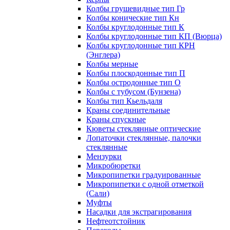
Колбы грушевидные тип Гр
Колбы конические тип Кн
Колбы круглодонные тип К
Колбы круглодонные тип КП (Вюрца)
Колбы круглодонные тип КРН
(Энглера)
Колбы мерные
Колбы плоскодонные тип П
Колбы остродонные тип О
Колбы с тубусом (Бунзена)
Колбы тип Кьельдаля
Краны соединительные
Краны спускные
Кюветы стеклянные оптические
Лопаточки стеклянные, палочки
стеклянные
Мензурки
Микробюретки
Микропипетки градуированные
Микропипетки с одной отметкой
(Сали)
Муфты
Насадки для экстрагирования
Нефтеотстойник