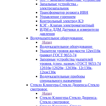
Запальные устройства -
электрозапальник
Трансформатор розжига ИВН
Управление горением
Контрольный электрод КЭ
КЭГ - Клапан электромагнитный
ИДМ и ДДМ Датчики и измерители
давления
Водоуказательное оборудование
Назад
Водоуказательное оборудование
Указатели уровня жидкости 12кч11бк
(рамки) ГОСТ 9653-74
Запорные устройства указателей
уровня. (спец. назнач.) ГОСТ 9653-74
12б1бк;12б2бк; 12б3бк, 12с13бк,
12нж13бк
Водоуказательные приборы
специального назначения
Стекло Клингера-Стекло Дюренса-Стекло
смотровое
Назад
Стекло Клингера-Стекло Дюренса-
Стекло смотровое