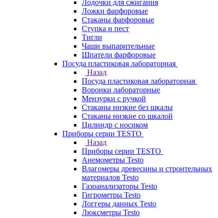
Лодочки для сжигания
Ложки фарфоровые
Стаканы фарфоровые
Ступка и пест
Тигли
Чаши выпарительные
Шпатели фарфоровые
Посуда пластиковая лабораторная
Назад
Посуда пластиковая лабораторная
Воронки лабораторные
Мензурки с ручкой
Стаканы низкие без шкалы
Стаканы низкие со шкалой
Цилиндр с носиком
Приборы серии TESTO
Назад
Приборы серии TESTO
Анемометры Testo
Влагомеры древесины и строительных
материалов Testo
Газоанализаторы Testo
Гигрометры Testo
Логгеры данных Testo
Люксметры Testo