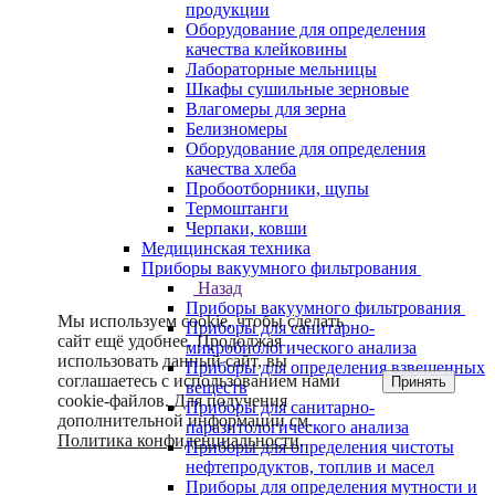
продукции
Оборудование для определения
качества клейковины
Лабораторные мельницы
Шкафы сушильные зерновые
Влагомеры для зерна
Белизномеры
Оборудование для определения
качества хлеба
Пробоотборники, щупы
Термоштанги
Черпаки, ковши
Медицинская техника
Приборы вакуумного фильтрования
Назад
Приборы вакуумного фильтрования
Мы используем cookie, чтобы сделать
Приборы для санитарно-
сайт ещё удобнее. Продолжая
микробиологического анализа
использовать данный сайт, вы
Приборы для определения взвешенных
соглашаетесь с использованием нами
Принять
веществ
cookie-файлов. Для получения
Приборы для санитарно-
дополнительной информации см.
паразитологического анализа
Политика конфиденциальности
.
Приборы для определения чистоты
нефтепродуктов, топлив и масел
Приборы для определения мутности и