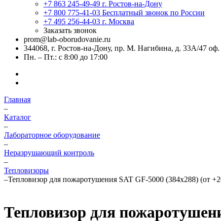
+7 863 245-49-49
г. Ростов-на-Дону
+7 800 775-41-03
Бесплатный звонок по России
+7 495 256-44-03
г. Москва
Заказать звонок
prom@lab-oborudovanie.ru
344068, г. Ростов-на-Дону, пр. М. Нагибина, д. 33А/47 оф.
Пн. – Пт.: с 8:00 до 17:00
Главная
–
Каталог
–
Лабораторное оборудование
–
Неразрушающий контроль
–
Тепловизоры
–
Тепловизор для пожаротушения SAT GF-5000 (384х288) (от +2
Тепловизор для пожаротушения