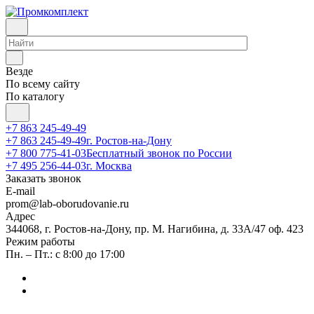
Везде
По всему сайту
По каталогу
+7 863 245-49-49
+7 863 245-49-49
г. Ростов-на-Дону
+7 800 775-41-03
Бесплатный звонок по России
+7 495 256-44-03
г. Москва
Заказать звонок
E-mail
prom@lab-oborudovanie.ru
Адрес
344068, г. Ростов-на-Дону, пр. М. Нагибина, д. 33А/47 оф. 423
Режим работы
Пн. – Пт.: с 8:00 до 17:00