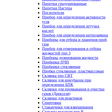
Пипетки градуированные
Пипетки Пастера
Поглотители
Прибор для определения активности
угля
Прибор для определения летучих
кислот
Прибор для определения нитрозамина
Приборы для отбора и хранения проб
газа
Прибор для отмеривания и отбора
жидкостей тип 3
Приборы дозирования жидкости
Пробирки ПЧП
Пробирки стеклянные
Пробки стеклянные, пластмассовые
Склянка тип СВТ
Склянки для инкубации при
определении БПК
Склянки для промывания и очистки
газов (Дрекселя)
Склянки для реактивов
Спиртовки
Стаканчики для взвешивания
Стаканы высокие тип В