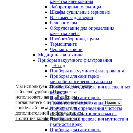
качества клейковины
Лабораторные мельницы
Шкафы сушильные зерновые
Влагомеры для зерна
Белизномеры
Оборудование для определения
качества хлеба
Пробоотборники, щупы
Термоштанги
Черпаки, ковши
Медицинская техника
Приборы вакуумного фильтрования
Назад
Приборы вакуумного фильтрования
Приборы для санитарно-
микробиологического анализа
Мы используем cookie, чтобы сделать
Приборы для определения взвешенных
сайт ещё удобнее. Продолжая
веществ
использовать данный сайт, вы
Приборы для санитарно-
соглашаетесь с использованием нами
Принять
паразитологического анализа
cookie-файлов. Для получения
Приборы для определения чистоты
дополнительной информации см.
нефтепродуктов, топлив и масел
Политика конфиденциальности
.
Приборы для определения мутности и
цветности воды
Приборы для санитарно-