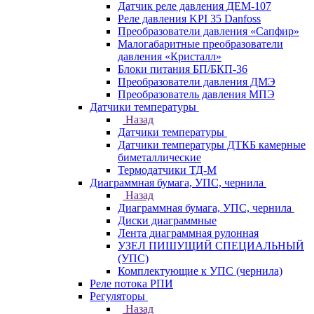
Датчик реле давления ДЕМ-107
Реле давления KPI 35 Danfoss
Преобразователи давления «Сапфир»
Малогабаритные преобразователи
давления «Кристалл»
Блоки питания БП/БКП-36
Преобразователи давления ДМЭ
Преобразователь давления МПЭ
Датчики температуры
Назад
Датчики температуры
Датчики температуры ДТКБ камерные
биметаллические
Термодатчики ТД-М
Диаграммная бумага, УПС, чернила
Назад
Диаграммная бумага, УПС, чернила
Диски диаграммные
Лента диаграммная рулонная
УЗЕЛ ПИШУЩИЙ СПЕЦИАЛЬНЫЙ
(УПС)
Комплектующие к УПС (чернила)
Реле потока РПИ
Регуляторы
Назад