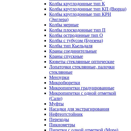
Колбы круглодонные тип К
Колбы круглодонные тип КП (Вюрца)
Колбы круглодонные тип КРН
(Энглера)
Колбы мерные
Колбы плоскодонные тип П
Колбы остродонные тип О
Колбы с тубусом (Бунзена)
Колбы тип Кьельдаля
Краны соединительные
Краны спускные
Кюветы стеклянные оптические
Лопаточки стеклянные, палочки
стеклянные
Мензурки
Микробюретки
Микропипетки градуированные
Микропипетки с одной отметкой
(Сали)
Муфты
Насадки для экстрагирования
Нефтеотстойник
Переходы
Пикнометры
Пипетки с одной отметкой (Мора)