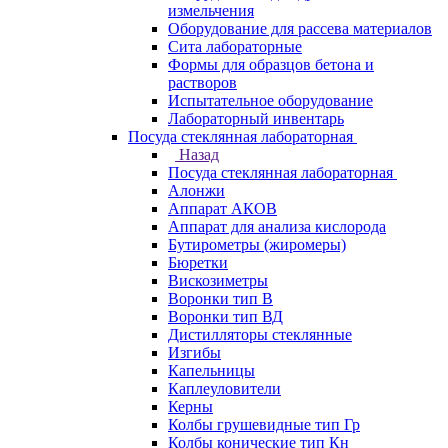
измельчения
Оборудование для рассева материалов
Сита лабораторные
Формы для образцов бетона и
растворов
Испытательное оборудование
Лабораторный инвентарь
Посуда стеклянная лабораторная
Назад
Посуда стеклянная лабораторная
Алонжи
Аппарат АКОВ
Аппарат для анализа кислорода
Бутирометры (жиромеры)
Бюретки
Вискозиметры
Воронки тип В
Воронки тип ВД
Дистилляторы стеклянные
Изгибы
Капельницы
Каплеуловители
Керны
Колбы грушевидные тип Гр
Колбы конические тип Кн