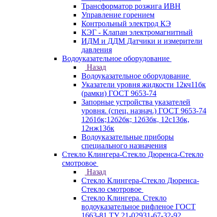
Трансформатор розжига ИВН
Управление горением
Контрольный электрод КЭ
КЭГ - Клапан электромагнитный
ИДМ и ДДМ Датчики и измерители
давления
Водоуказательное оборудование
Назад
Водоуказательное оборудование
Указатели уровня жидкости 12кч11бк
(рамки) ГОСТ 9653-74
Запорные устройства указателей
уровня. (спец. назнач.) ГОСТ 9653-74
12б1бк;12б2бк; 12б3бк, 12с13бк,
12нж13бк
Водоуказательные приборы
специального назначения
Стекло Клингера-Стекло Дюренса-Стекло
смотровое
Назад
Стекло Клингера-Стекло Дюренса-
Стекло смотровое
Стекло Клингера. Стекло
водоуказательное рифленое ГОСТ
1663-81 ТУ 21-02931-67-32-92