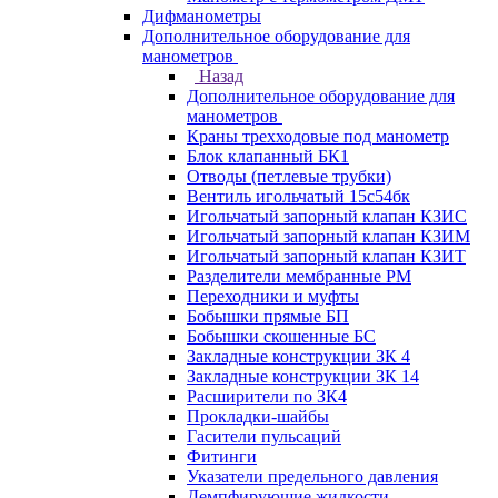
Дифманометры
Дополнительное оборудование для
манометров
Назад
Дополнительное оборудование для
манометров
Краны трехходовые под манометр
Блок клапанный БК1
Отводы (петлевые трубки)
Вентиль игольчатый 15с54бк
Игольчатый запорный клапан КЗИС
Игольчатый запорный клапан КЗИМ
Игольчатый запорный клапан КЗИТ
Разделители мембранные РМ
Переходники и муфты
Бобышки прямые БП
Бобышки скошенные БС
Закладные конструкции ЗК 4
Закладные конструкции ЗК 14
Расширители по ЗК4
Прокладки-шайбы
Гасители пульсаций
Фитинги
Указатели предельного давления
Демпфирующие жидкости