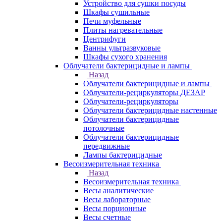
Устройство для сушки посуды
Шкафы сушильные
Печи муфельные
Плиты нагревательные
Центрифуги
Ванны ультразвуковые
Шкафы сухого хранения
Облучатели бактерицидные и лампы
Назад
Облучатели бактерицидные и лампы
Облучатели-рециркуляторы ДЕЗАР
Облучатели-рециркуляторы
Облучатели бактерицидные настенные
Облучатели бактерицидные
потолочные
Облучатели бактерицидные
передвижные
Лампы бактерицидные
Весоизмерительная техника
Назад
Весоизмерительная техника
Весы аналитические
Весы лабораторные
Весы порционные
Весы счетные