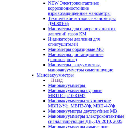
NEW Электроконтактные
коррозионностойкие
взрывозащищённые манометры
Технические котловые манометры
ДМ-8010ф
Манометры для измерения низких
давлений газов КМ
Индикаторы давления для
огнетушителей
Манометры образцовые МО
Манометры дистанционные
(капиллярные)
Манометры, вакуумметры,
мановакуумметры самопишущие
Мановакуумметры
Назад
Мановакуумметры
Мановакуумметры судовые
МВТПСф-100ОМ2
Мановакуумметры технические
МВП2-Уф, МВП3-Уф, МВП-4-Уф
Мановакууметры двухтрубные МВ
Мановакуумметры электроконтактные
сигнализирующие ДВ, ДА 2010, 2005
Мановакуумметры аммиачные