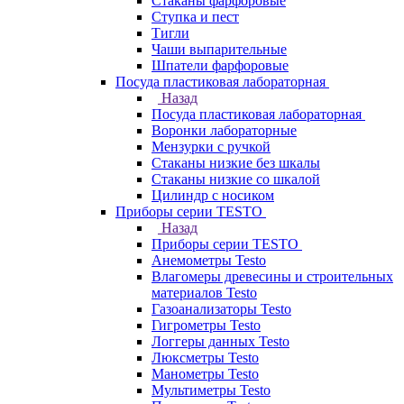
Стаканы фарфоровые
Ступка и пест
Тигли
Чаши выпарительные
Шпатели фарфоровые
Посуда пластиковая лабораторная
Назад
Посуда пластиковая лабораторная
Воронки лабораторные
Мензурки с ручкой
Стаканы низкие без шкалы
Стаканы низкие со шкалой
Цилиндр с носиком
Приборы серии TESTO
Назад
Приборы серии TESTO
Анемометры Testo
Влагомеры древесины и строительных
материалов Testo
Газоанализаторы Testo
Гигрометры Testo
Логгеры данных Testo
Люксметры Testo
Манометры Testo
Мультиметры Testo