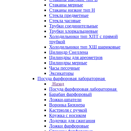
Стаканы мерные
Стаканы низкие тип Н
Стекла предметные
Стекла часовые
Трубки соединительные
Трубки хлоркальциевые
Холодильники тип ХПТ с прямой
трубкой
Холодильники тип ХШ шариковые
Цилиндр Снеллена
Цилиндры для ареометров
Цилиндры мерные
Часы песочные
Эксикаторы
Посуда фарфоровая лабораторная
Назад
Посуда фарфоровая лабораторная
Барабан фарфоровый
Ложки-шпатели
Воронка Бюхнера
Кастрюля с ручкой
Кружка с носиком
Лодочки для сжигания
Ложки фарфоровые