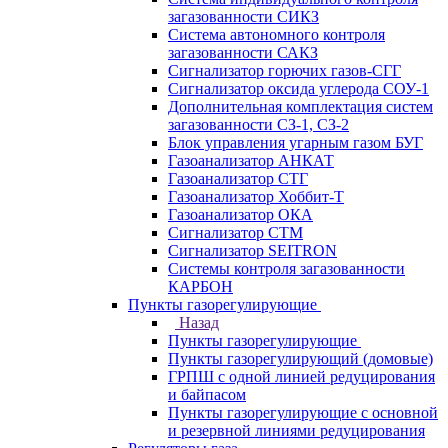
загазованности СИКЗ
Система автономного контроля
загазованности САКЗ
Сигнализатор горючих газов-СГГ
Сигнализатор оксида углерода СОУ-1
Дополнительная комплектация систем
загазованности СЗ-1, СЗ-2
Блок управления угарным газом БУГ
Газоанализатор АНКАТ
Газоанализатор СТГ
Газоанализатор Хоббит-Т
Газоанализатор ОКА
Сигнализатор СТМ
Сигнализатор SEITRON
Системы контроля загазованности
КАРБОН
Пункты газорегулирующие
Назад
Пункты газорегулирующие
Пункты газорегулирующий (домовые)
ГРПШ с одной линией редуцирования
и байпасом
Пункты газорегулирующие с основной
и резервной линиями редуцирования