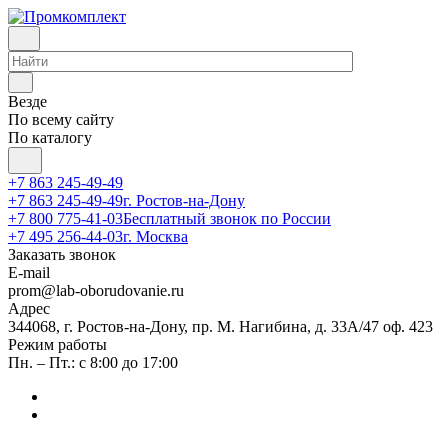
Везде
По всему сайту
По каталогу
+7 863 245-49-49
+7 863 245-49-49
г. Ростов-на-Дону
+7 800 775-41-03
Бесплатный звонок по России
+7 495 256-44-03
г. Москва
Заказать звонок
E-mail
prom@lab-oborudovanie.ru
Адрес
344068, г. Ростов-на-Дону, пр. М. Нагибина, д. 33А/47 оф. 423
Режим работы
Пн. – Пт.: с 8:00 до 17:00