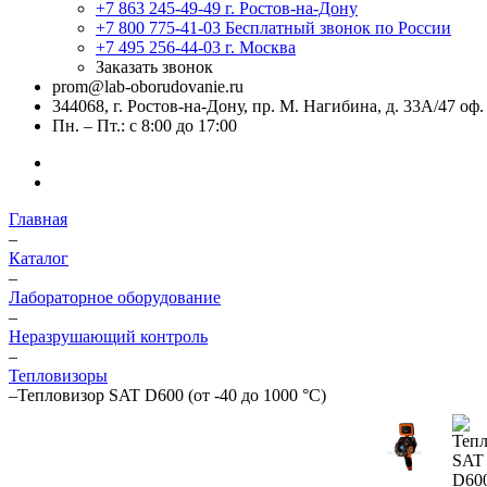
+7 863 245-49-49
г. Ростов-на-Дону
+7 800 775-41-03
Бесплатный звонок по России
+7 495 256-44-03
г. Москва
Заказать звонок
prom@lab-oborudovanie.ru
344068, г. Ростов-на-Дону, пр. М. Нагибина, д. 33А/47 оф.
Пн. – Пт.: с 8:00 до 17:00
Главная
–
Каталог
–
Лабораторное оборудование
–
Неразрушающий контроль
–
Тепловизоры
–
Тепловизор SAT D600 (от -40 до 1000 °C)