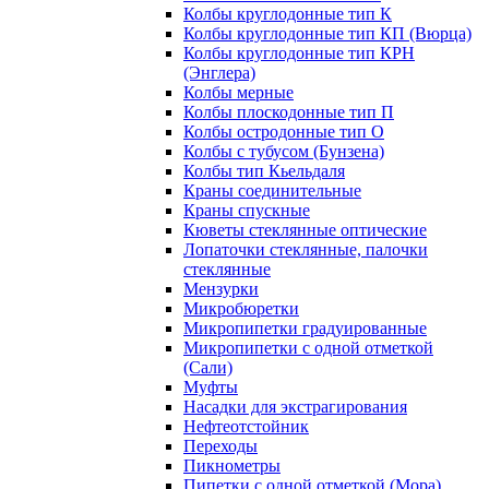
Колбы круглодонные тип К
Колбы круглодонные тип КП (Вюрца)
Колбы круглодонные тип КРН
(Энглера)
Колбы мерные
Колбы плоскодонные тип П
Колбы остродонные тип О
Колбы с тубусом (Бунзена)
Колбы тип Кьельдаля
Краны соединительные
Краны спускные
Кюветы стеклянные оптические
Лопаточки стеклянные, палочки
стеклянные
Мензурки
Микробюретки
Микропипетки градуированные
Микропипетки с одной отметкой
(Сали)
Муфты
Насадки для экстрагирования
Нефтеотстойник
Переходы
Пикнометры
Пипетки с одной отметкой (Мора)