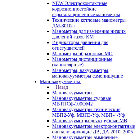
NEW Электроконтактные
коррозионностойкие
взрывозащищённые манометры
Технические котловые манометры
ДМ-8010ф
Манометры для измерения низких
давлений газов КМ
Индикаторы давления для
огнетушителей
Манометры образцовые МО
Манометры дистанционные
(капиллярные)
Манометры, вакуумметры,
мановакуумметры самопишущие
Мановакуумметры
Назад
Мановакуумметры
Мановакуумметры судовые
МВТПСф-100ОМ2
Мановакуумметры технические
МВП2-Уф, МВП3-Уф, МВП-4-Уф
Мановакууметры двухтрубные МВ
Мановакуумметры электроконтактные
сигнализирующие ДВ, ДА 2010, 2005
Мановакуумметры аммиачные