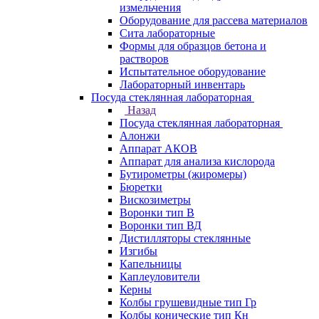
измельчения
Оборудование для рассева материалов
Сита лабораторные
Формы для образцов бетона и
растворов
Испытательное оборудование
Лабораторный инвентарь
Посуда стеклянная лабораторная
Назад
Посуда стеклянная лабораторная
Алонжи
Аппарат АКОВ
Аппарат для анализа кислорода
Бутирометры (жиромеры)
Бюретки
Вискозиметры
Воронки тип В
Воронки тип ВД
Дистилляторы стеклянные
Изгибы
Капельницы
Каплеуловители
Керны
Колбы грушевидные тип Гр
Колбы конические тип Кн