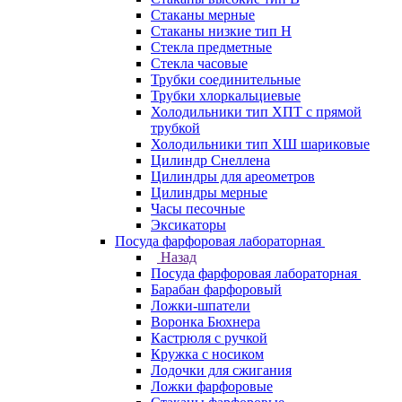
Стаканы мерные
Стаканы низкие тип Н
Стекла предметные
Стекла часовые
Трубки соединительные
Трубки хлоркальциевые
Холодильники тип ХПТ с прямой
трубкой
Холодильники тип ХШ шариковые
Цилиндр Снеллена
Цилиндры для ареометров
Цилиндры мерные
Часы песочные
Эксикаторы
Посуда фарфоровая лабораторная
Назад
Посуда фарфоровая лабораторная
Барабан фарфоровый
Ложки-шпатели
Воронка Бюхнера
Кастрюля с ручкой
Кружка с носиком
Лодочки для сжигания
Ложки фарфоровые