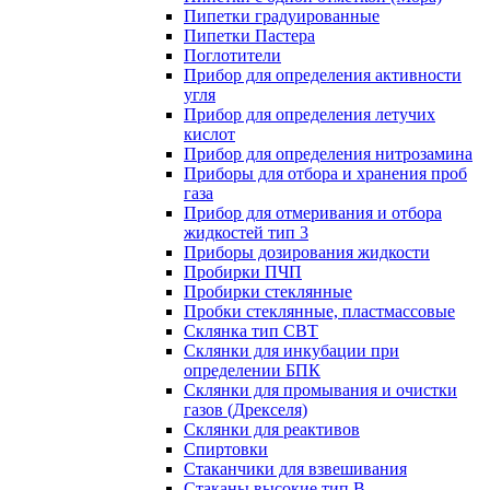
Пипетки градуированные
Пипетки Пастера
Поглотители
Прибор для определения активности
угля
Прибор для определения летучих
кислот
Прибор для определения нитрозамина
Приборы для отбора и хранения проб
газа
Прибор для отмеривания и отбора
жидкостей тип 3
Приборы дозирования жидкости
Пробирки ПЧП
Пробирки стеклянные
Пробки стеклянные, пластмассовые
Склянка тип СВТ
Склянки для инкубации при
определении БПК
Склянки для промывания и очистки
газов (Дрекселя)
Склянки для реактивов
Спиртовки
Стаканчики для взвешивания
Стаканы высокие тип В