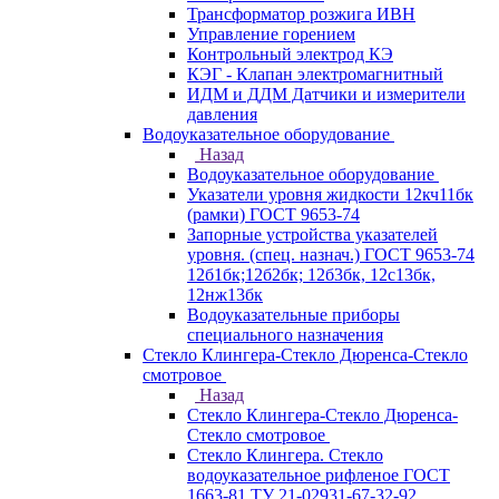
Трансформатор розжига ИВН
Управление горением
Контрольный электрод КЭ
КЭГ - Клапан электромагнитный
ИДМ и ДДМ Датчики и измерители
давления
Водоуказательное оборудование
Назад
Водоуказательное оборудование
Указатели уровня жидкости 12кч11бк
(рамки) ГОСТ 9653-74
Запорные устройства указателей
уровня. (спец. назнач.) ГОСТ 9653-74
12б1бк;12б2бк; 12б3бк, 12с13бк,
12нж13бк
Водоуказательные приборы
специального назначения
Стекло Клингера-Стекло Дюренса-Стекло
смотровое
Назад
Стекло Клингера-Стекло Дюренса-
Стекло смотровое
Стекло Клингера. Стекло
водоуказательное рифленое ГОСТ
1663-81 ТУ 21-02931-67-32-92