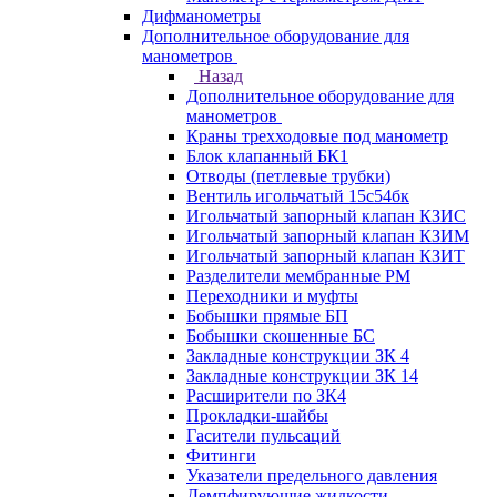
Дифманометры
Дополнительное оборудование для
манометров
Назад
Дополнительное оборудование для
манометров
Краны трехходовые под манометр
Блок клапанный БК1
Отводы (петлевые трубки)
Вентиль игольчатый 15с54бк
Игольчатый запорный клапан КЗИС
Игольчатый запорный клапан КЗИМ
Игольчатый запорный клапан КЗИТ
Разделители мембранные РМ
Переходники и муфты
Бобышки прямые БП
Бобышки скошенные БС
Закладные конструкции ЗК 4
Закладные конструкции ЗК 14
Расширители по ЗК4
Прокладки-шайбы
Гасители пульсаций
Фитинги
Указатели предельного давления
Демпфирующие жидкости