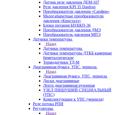
Датчик реле давления ДЕМ-107
Реле давления KPI 35 Danfoss
Преобразователи давления «Сапфир»
Малогабаритные преобразователи
давления «Кристалл»
Блоки питания БП/БКП-36
Преобразователи давления ДМЭ
Преобразователь давления МПЭ
Датчики температуры
Назад
Датчики температуры
Датчики температуры ДТКБ камерные
биметаллические
Термодатчики ТД-М
Диаграммная бумага, УПС, чернила
Назад
Диаграммная бумага, УПС, чернила
Диски диаграммные
Лента диаграммная рулонная
УЗЕЛ ПИШУЩИЙ СПЕЦИАЛЬНЫЙ
(УПС)
Комплектующие к УПС (чернила)
Реле потока РПИ
Регуляторы
Назад