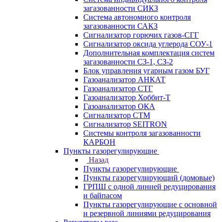
загазованности СИКЗ
Система автономного контроля
загазованности САКЗ
Сигнализатор горючих газов-СГГ
Сигнализатор оксида углерода СОУ-1
Дополнительная комплектация систем
загазованности СЗ-1, СЗ-2
Блок управления угарным газом БУГ
Газоанализатор АНКАТ
Газоанализатор СТГ
Газоанализатор Хоббит-Т
Газоанализатор ОКА
Сигнализатор СТМ
Сигнализатор SEITRON
Системы контроля загазованности
КАРБОН
Пункты газорегулирующие
Назад
Пункты газорегулирующие
Пункты газорегулирующий (домовые)
ГРПШ с одной линией редуцирования
и байпасом
Пункты газорегулирующие с основной
и резервной линиями редуцирования