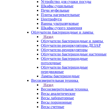
Устройство для сушки посуды
Шкафы сушильные
Печи муфельные
Плиты нагревательные
Центрифуги
Ванны ультразвуковые
Шкафы сухого хранения
Облучатели бактерицидные и лампы
Назад
Облучатели бактерицидные и лампы
Облучатели-рециркуляторы ДЕЗАР
Облучатели-рециркуляторы
Облучатели бактерицидные настенные
Облучатели бактерицидные
потолочные
Облучатели бактерицидные
передвижные
Лампы бактерицидные
Весоизмерительная техника
Назад
Весоизмерительная техника
Весы аналитические
Весы лабораторные
Весы порционные
Весы счетные