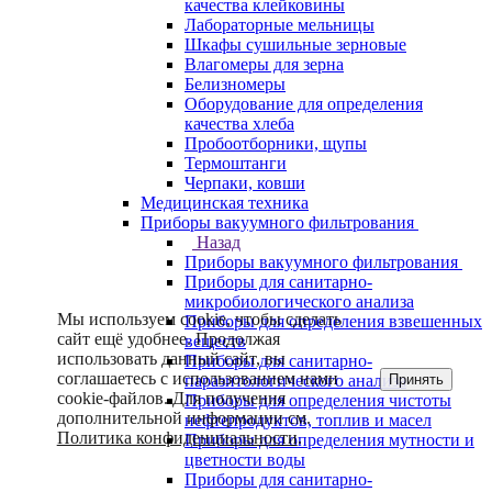
качества клейковины
Лабораторные мельницы
Шкафы сушильные зерновые
Влагомеры для зерна
Белизномеры
Оборудование для определения
качества хлеба
Пробоотборники, щупы
Термоштанги
Черпаки, ковши
Медицинская техника
Приборы вакуумного фильтрования
Назад
Приборы вакуумного фильтрования
Приборы для санитарно-
микробиологического анализа
Мы используем cookie, чтобы сделать
Приборы для определения взвешенных
сайт ещё удобнее. Продолжая
веществ
использовать данный сайт, вы
Приборы для санитарно-
соглашаетесь с использованием нами
Принять
паразитологического анализа
cookie-файлов. Для получения
Приборы для определения чистоты
дополнительной информации см.
нефтепродуктов, топлив и масел
Политика конфиденциальности
.
Приборы для определения мутности и
цветности воды
Приборы для санитарно-