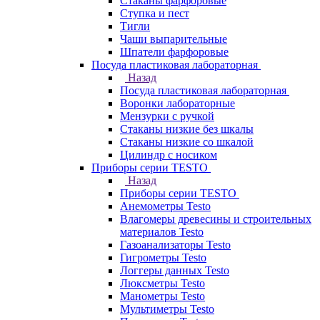
Стаканы фарфоровые
Ступка и пест
Тигли
Чаши выпарительные
Шпатели фарфоровые
Посуда пластиковая лабораторная
Назад
Посуда пластиковая лабораторная
Воронки лабораторные
Мензурки с ручкой
Стаканы низкие без шкалы
Стаканы низкие со шкалой
Цилиндр с носиком
Приборы серии TESTO
Назад
Приборы серии TESTO
Анемометры Testo
Влагомеры древесины и строительных
материалов Testo
Газоанализаторы Testo
Гигрометры Testo
Логгеры данных Testo
Люксметры Testo
Манометры Testo
Мультиметры Testo