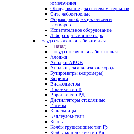
измельчения
Оборудование для рассева материалов
Сита лабораторные
Формы для образцов бетона и
растворов
Испытательное оборудование
Лабораторный инвентарь
Посуда стеклянная лабораторная
Назад
Посуда стеклянная лабораторная
Алонжи
Аппарат АКОВ
Аппарат для анализа кислорода
Бутирометры (жиромеры)
Бюретки
Вискозиметры
Воронки тип В
Воронки тип ВД
Дистилляторы стеклянные
Изгибы
Капельницы
Каплеуловители
Керны
Колбы грушевидные тип Гр
Колбы конические тип Кн