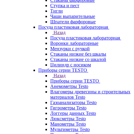
Стаканы фарфоровые
Ступка и пест
Тигли
Чаши выпарительные
Шпатели фарфоровые
Посуда пластиковая лабораторная
Назад
Посуда пластиковая лабораторная
Воронки лабораторные
Мензурки с ручкой
Стаканы низкие без шкалы
Стаканы низкие со шкалой
Цилиндр с носиком
Приборы серии TESTO
Назад
Приборы серии TESTO
Анемометры Testo
Влагомеры древесины и строительных
материалов Testo
Газоанализаторы Testo
Гигрометры Testo
Логгеры данных Testo
Люксметры Testo
Манометры Testo
Мультиметры Testo