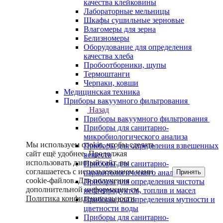
качества клейковины
Лабораторные мельницы
Шкафы сушильные зерновые
Влагомеры для зерна
Белизномеры
Оборудование для определения
качества хлеба
Пробоотборники, щупы
Термоштанги
Черпаки, ковши
Медицинская техника
Приборы вакуумного фильтрования
Назад
Приборы вакуумного фильтрования
Приборы для санитарно-
микробиологического анализа
Мы используем cookie, чтобы сделать
Приборы для определения взвешенных
сайт ещё удобнее. Продолжая
веществ
использовать данный сайт, вы
Приборы для санитарно-
соглашаетесь с использованием нами
Принять
паразитологического анализа
cookie-файлов. Для получения
Приборы для определения чистоты
дополнительной информации см.
нефтепродуктов, топлив и масел
Политика конфиденциальности
.
Приборы для определения мутности и
цветности воды
Приборы для санитарно-