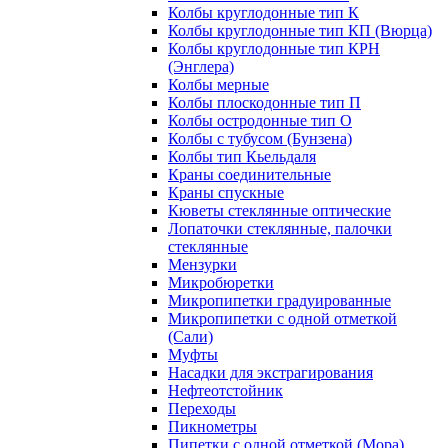
Колбы круглодонные тип К
Колбы круглодонные тип КП (Вюрца)
Колбы круглодонные тип КРН
(Энглера)
Колбы мерные
Колбы плоскодонные тип П
Колбы остродонные тип О
Колбы с тубусом (Бунзена)
Колбы тип Кьельдаля
Краны соединительные
Краны спускные
Кюветы стеклянные оптические
Лопаточки стеклянные, палочки
стеклянные
Мензурки
Микробюретки
Микропипетки градуированные
Микропипетки с одной отметкой
(Сали)
Муфты
Насадки для экстрагирования
Нефтеотстойник
Переходы
Пикнометры
Пипетки с одной отметкой (Мора)