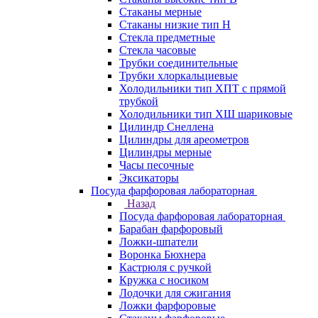
Стаканы мерные
Стаканы низкие тип Н
Стекла предметные
Стекла часовые
Трубки соединительные
Трубки хлоркальциевые
Холодильники тип ХПТ с прямой
трубкой
Холодильники тип ХШ шариковые
Цилиндр Снеллена
Цилиндры для ареометров
Цилиндры мерные
Часы песочные
Эксикаторы
Посуда фарфоровая лабораторная
Назад
Посуда фарфоровая лабораторная
Барабан фарфоровый
Ложки-шпатели
Воронка Бюхнера
Кастрюля с ручкой
Кружка с носиком
Лодочки для сжигания
Ложки фарфоровые