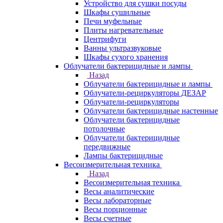
Устройство для сушки посуды
Шкафы сушильные
Печи муфельные
Плиты нагревательные
Центрифуги
Ванны ультразвуковые
Шкафы сухого хранения
Облучатели бактерицидные и лампы
Назад
Облучатели бактерицидные и лампы
Облучатели-рециркуляторы ДЕЗАР
Облучатели-рециркуляторы
Облучатели бактерицидные настенные
Облучатели бактерицидные
потолочные
Облучатели бактерицидные
передвижные
Лампы бактерицидные
Весоизмерительная техника
Назад
Весоизмерительная техника
Весы аналитические
Весы лабораторные
Весы порционные
Весы счетные