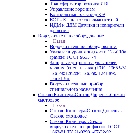
Трансформатор розжига ИВН
Управление горением
Контрольный электрод КЭ
КЭГ - Клапан электромагнитный
ИДМ и ДДМ Датчики и измерители
давления
Водоуказательное оборудование
Назад
Водоуказательное оборудование
Указатели уровня жидкости 12кч11бк
(рамки) ГОСТ 9653-74
Запорные устройства указателей
уровня. (спец. назнач.) ГОСТ 9653-74
12б1бк;12б2бк; 12б3бк, 12с13бк,
12нж13бк
Водоуказательные приборы
специального назначения
Стекло Клингера-Стекло Дюренса-Стекло
смотровое
Назад
Стекло Клингера-Стекло Дюренса-
Стекло смотровое
Стекло Клингера. Стекло
водоуказательное рифленое ГОСТ
1663-81 ТУ 21-02931-67-32-92