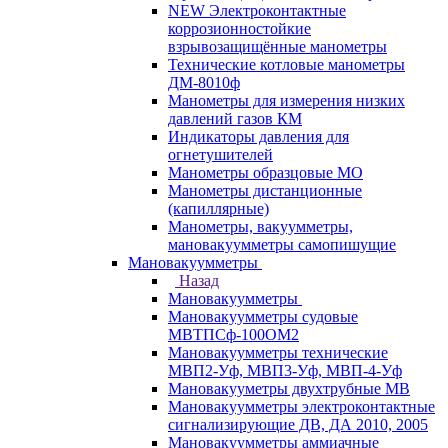
NEW Электроконтактные
коррозионностойкие
взрывозащищённые манометры
Технические котловые манометры
ДМ-8010ф
Манометры для измерения низких
давлений газов КМ
Индикаторы давления для
огнетушителей
Манометры образцовые МО
Манометры дистанционные
(капиллярные)
Манометры, вакуумметры,
мановакуумметры самопишущие
Мановакуумметры
Назад
Мановакуумметры
Мановакуумметры судовые
МВТПСф-100ОМ2
Мановакуумметры технические
МВП2-Уф, МВП3-Уф, МВП-4-Уф
Мановакууметры двухтрубные МВ
Мановакуумметры электроконтактные
сигнализирующие ДВ, ДА 2010, 2005
Мановакуумметры аммиачные