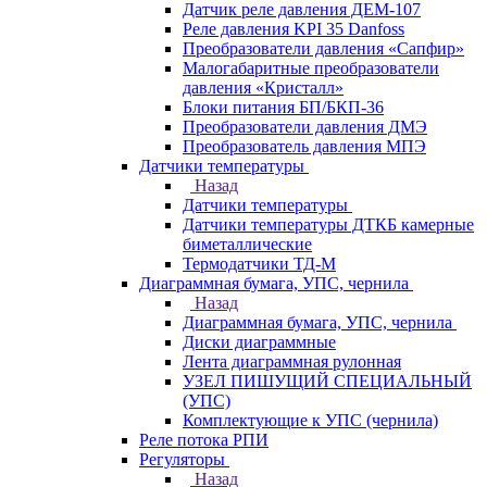
Датчик реле давления ДЕМ-107
Реле давления KPI 35 Danfoss
Преобразователи давления «Сапфир»
Малогабаритные преобразователи
давления «Кристалл»
Блоки питания БП/БКП-36
Преобразователи давления ДМЭ
Преобразователь давления МПЭ
Датчики температуры
Назад
Датчики температуры
Датчики температуры ДТКБ камерные
биметаллические
Термодатчики ТД-М
Диаграммная бумага, УПС, чернила
Назад
Диаграммная бумага, УПС, чернила
Диски диаграммные
Лента диаграммная рулонная
УЗЕЛ ПИШУЩИЙ СПЕЦИАЛЬНЫЙ
(УПС)
Комплектующие к УПС (чернила)
Реле потока РПИ
Регуляторы
Назад