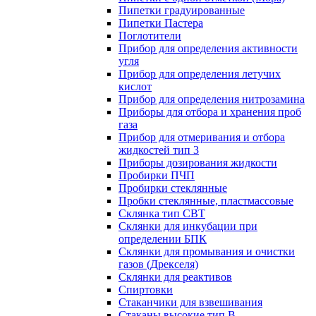
Пипетки градуированные
Пипетки Пастера
Поглотители
Прибор для определения активности
угля
Прибор для определения летучих
кислот
Прибор для определения нитрозамина
Приборы для отбора и хранения проб
газа
Прибор для отмеривания и отбора
жидкостей тип 3
Приборы дозирования жидкости
Пробирки ПЧП
Пробирки стеклянные
Пробки стеклянные, пластмассовые
Склянка тип СВТ
Склянки для инкубации при
определении БПК
Склянки для промывания и очистки
газов (Дрекселя)
Склянки для реактивов
Спиртовки
Стаканчики для взвешивания
Стаканы высокие тип В