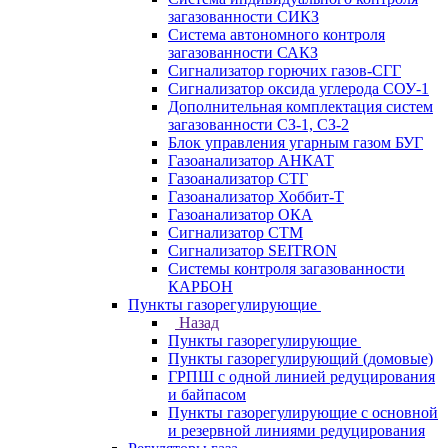
загазованности СИКЗ
Система автономного контроля
загазованности САКЗ
Сигнализатор горючих газов-СГГ
Сигнализатор оксида углерода СОУ-1
Дополнительная комплектация систем
загазованности СЗ-1, СЗ-2
Блок управления угарным газом БУГ
Газоанализатор АНКАТ
Газоанализатор СТГ
Газоанализатор Хоббит-Т
Газоанализатор ОКА
Сигнализатор СТМ
Сигнализатор SEITRON
Системы контроля загазованности
КАРБОН
Пункты газорегулирующие
Назад
Пункты газорегулирующие
Пункты газорегулирующий (домовые)
ГРПШ с одной линией редуцирования
и байпасом
Пункты газорегулирующие с основной
и резервной линиями редуцирования