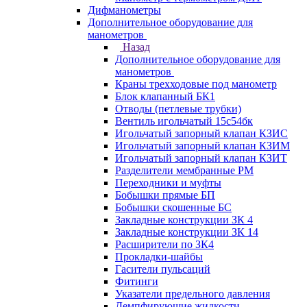
Дифманометры
Дополнительное оборудование для
манометров
Назад
Дополнительное оборудование для
манометров
Краны трехходовые под манометр
Блок клапанный БК1
Отводы (петлевые трубки)
Вентиль игольчатый 15с54бк
Игольчатый запорный клапан КЗИС
Игольчатый запорный клапан КЗИМ
Игольчатый запорный клапан КЗИТ
Разделители мембранные РМ
Переходники и муфты
Бобышки прямые БП
Бобышки скошенные БС
Закладные конструкции ЗК 4
Закладные конструкции ЗК 14
Расширители по ЗК4
Прокладки-шайбы
Гасители пульсаций
Фитинги
Указатели предельного давления
Демпфирующие жидкости