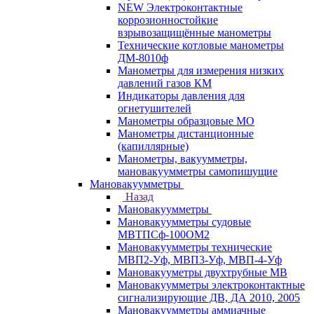
NEW Электроконтактные
коррозионностойкие
взрывозащищённые манометры
Технические котловые манометры
ДМ-8010ф
Манометры для измерения низких
давлений газов КМ
Индикаторы давления для
огнетушителей
Манометры образцовые МО
Манометры дистанционные
(капиллярные)
Манометры, вакуумметры,
мановакуумметры самопишущие
Мановакуумметры
Назад
Мановакуумметры
Мановакуумметры судовые
МВТПСф-100ОМ2
Мановакуумметры технические
МВП2-Уф, МВП3-Уф, МВП-4-Уф
Мановакууметры двухтрубные МВ
Мановакуумметры электроконтактные
сигнализирующие ДВ, ДА 2010, 2005
Мановакуумметры аммиачные