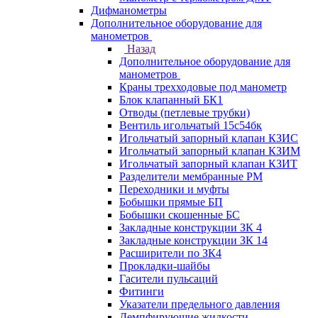
Дифманометры
Дополнительное оборудование для
манометров
Назад
Дополнительное оборудование для
манометров
Краны трехходовые под манометр
Блок клапанный БК1
Отводы (петлевые трубки)
Вентиль игольчатый 15с54бк
Игольчатый запорный клапан КЗИС
Игольчатый запорный клапан КЗИМ
Игольчатый запорный клапан КЗИТ
Разделители мембранные РМ
Переходники и муфты
Бобышки прямые БП
Бобышки скошенные БС
Закладные конструкции ЗК 4
Закладные конструкции ЗК 14
Расширители по ЗК4
Прокладки-шайбы
Гасители пульсаций
Фитинги
Указатели предельного давления
Демпфирующие жидкости