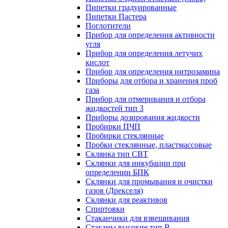
Пипетки градуированные
Пипетки Пастера
Поглотители
Прибор для определения активности
угля
Прибор для определения летучих
кислот
Прибор для определения нитрозамина
Приборы для отбора и хранения проб
газа
Прибор для отмеривания и отбора
жидкостей тип 3
Приборы дозирования жидкости
Пробирки ПЧП
Пробирки стеклянные
Пробки стеклянные, пластмассовые
Склянка тип СВТ
Склянки для инкубации при
определении БПК
Склянки для промывания и очистки
газов (Дрекселя)
Склянки для реактивов
Спиртовки
Стаканчики для взвешивания
Стаканы высокие тип В