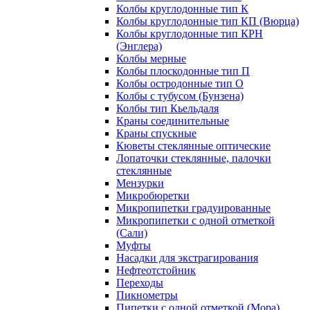
Колбы круглодонные тип К
Колбы круглодонные тип КП (Вюрца)
Колбы круглодонные тип КРН
(Энглера)
Колбы мерные
Колбы плоскодонные тип П
Колбы остродонные тип О
Колбы с тубусом (Бунзена)
Колбы тип Кьельдаля
Краны соединительные
Краны спускные
Кюветы стеклянные оптические
Лопаточки стеклянные, палочки
стеклянные
Мензурки
Микробюретки
Микропипетки градуированные
Микропипетки с одной отметкой
(Сали)
Муфты
Насадки для экстрагирования
Нефтеотстойник
Переходы
Пикнометры
Пипетки с одной отметкой (Мора)