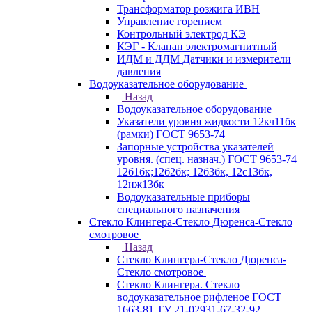
Трансформатор розжига ИВН
Управление горением
Контрольный электрод КЭ
КЭГ - Клапан электромагнитный
ИДМ и ДДМ Датчики и измерители
давления
Водоуказательное оборудование
Назад
Водоуказательное оборудование
Указатели уровня жидкости 12кч11бк
(рамки) ГОСТ 9653-74
Запорные устройства указателей
уровня. (спец. назнач.) ГОСТ 9653-74
12б1бк;12б2бк; 12б3бк, 12с13бк,
12нж13бк
Водоуказательные приборы
специального назначения
Стекло Клингера-Стекло Дюренса-Стекло
смотровое
Назад
Стекло Клингера-Стекло Дюренса-
Стекло смотровое
Стекло Клингера. Стекло
водоуказательное рифленое ГОСТ
1663-81 ТУ 21-02931-67-32-92