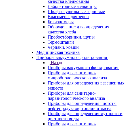
качества клейковины
Лабораторные мельницы
Шкафы сушильные зерновые
Влагомеры для зерна
Белизномеры
Оборудование для определения
качества хлеба
Пробоотборники, щупы
Термоштанги
Черпаки, ковши
Медицинская техника
Приборы вакуумного фильтрования
Назад
Приборы вакуумного фильтрования
Приборы для санитарно-
микробиологического анализа
Приборы для определения взвешенных
веществ
Приборы для санитарно-
паразитологического анализа
Приборы для определения чистоты
нефтепродуктов, топлив и масел
Приборы для определения мутности и
цветности воды
Приборы для санитарно-