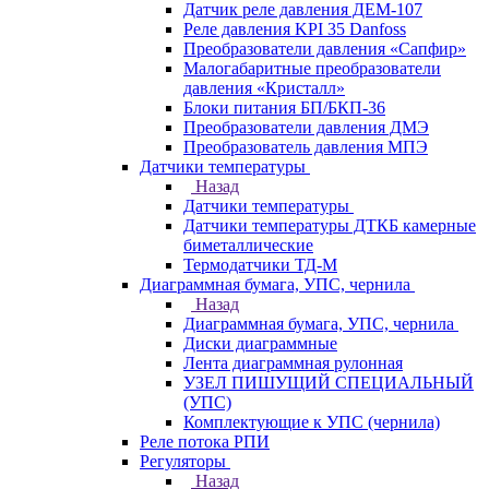
Датчик реле давления ДЕМ-107
Реле давления KPI 35 Danfoss
Преобразователи давления «Сапфир»
Малогабаритные преобразователи
давления «Кристалл»
Блоки питания БП/БКП-36
Преобразователи давления ДМЭ
Преобразователь давления МПЭ
Датчики температуры
Назад
Датчики температуры
Датчики температуры ДТКБ камерные
биметаллические
Термодатчики ТД-М
Диаграммная бумага, УПС, чернила
Назад
Диаграммная бумага, УПС, чернила
Диски диаграммные
Лента диаграммная рулонная
УЗЕЛ ПИШУЩИЙ СПЕЦИАЛЬНЫЙ
(УПС)
Комплектующие к УПС (чернила)
Реле потока РПИ
Регуляторы
Назад