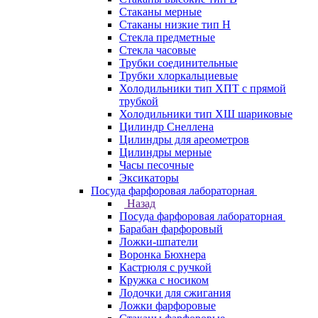
Стаканы мерные
Стаканы низкие тип Н
Стекла предметные
Стекла часовые
Трубки соединительные
Трубки хлоркальциевые
Холодильники тип ХПТ с прямой
трубкой
Холодильники тип ХШ шариковые
Цилиндр Снеллена
Цилиндры для ареометров
Цилиндры мерные
Часы песочные
Эксикаторы
Посуда фарфоровая лабораторная
Назад
Посуда фарфоровая лабораторная
Барабан фарфоровый
Ложки-шпатели
Воронка Бюхнера
Кастрюля с ручкой
Кружка с носиком
Лодочки для сжигания
Ложки фарфоровые