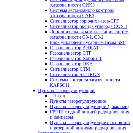
загазованности СИКЗ
Система автономного контроля
загазованности САКЗ
Сигнализатор горючих газов-СГГ
Сигнализатор оксида углерода СОУ-1
Дополнительная комплектация систем
загазованности СЗ-1, СЗ-2
Блок управления угарным газом БУГ
Газоанализатор АНКАТ
Газоанализатор СТГ
Газоанализатор Хоббит-Т
Газоанализатор ОКА
Сигнализатор СТМ
Сигнализатор SEITRON
Системы контроля загазованности
КАРБОН
Пункты газорегулирующие
Назад
Пункты газорегулирующие
Пункты газорегулирующий (домовые)
ГРПШ с одной линией редуцирования
и байпасом
Пункты газорегулирующие с основной
и резервной линиями редуцирования