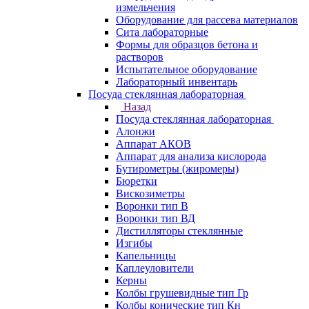
измельчения
Оборудование для рассева материалов
Сита лабораторные
Формы для образцов бетона и
растворов
Испытательное оборудование
Лабораторный инвентарь
Посуда стеклянная лабораторная
Назад
Посуда стеклянная лабораторная
Алонжи
Аппарат АКОВ
Аппарат для анализа кислорода
Бутирометры (жиромеры)
Бюретки
Вискозиметры
Воронки тип В
Воронки тип ВД
Дистилляторы стеклянные
Изгибы
Капельницы
Каплеуловители
Керны
Колбы грушевидные тип Гр
Колбы конические тип Кн