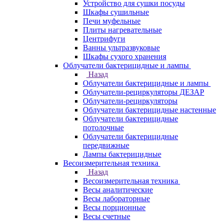
Устройство для сушки посуды
Шкафы сушильные
Печи муфельные
Плиты нагревательные
Центрифуги
Ванны ультразвуковые
Шкафы сухого хранения
Облучатели бактерицидные и лампы
Назад
Облучатели бактерицидные и лампы
Облучатели-рециркуляторы ДЕЗАР
Облучатели-рециркуляторы
Облучатели бактерицидные настенные
Облучатели бактерицидные
потолочные
Облучатели бактерицидные
передвижные
Лампы бактерицидные
Весоизмерительная техника
Назад
Весоизмерительная техника
Весы аналитические
Весы лабораторные
Весы порционные
Весы счетные