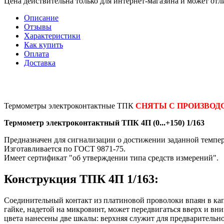
Цена действительна только для интернет-магазина и может отл
Описание
Отзывы
Характеристики
Как купить
Оплата
Доставка
Термометры электроконтактные ТПК
СНЯТЫ С ПРОИЗВОД
Термометр электроконтактный ТПК 4П (0...+150) 1/163
Предназначен для сигнализации о достижении заданной темпе
Изготавливается по ГОСТ 9871-75.
Имеет сертификат "об утверждении типа средств измерений".
Конструкция ТПК 4П 1/163:
Соединительный контакт из платиновой проволоки впаян в ка
гайке, надетой на микровинт, может передвигаться вверх и в
цвета нанесены две шкалы: верхняя служит для предварительн