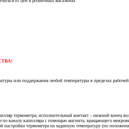
ичаться от цен в розничных магазинах
СТВА!
ратуры или поддержания любой температуры в пределах рабочей
пилляр термометра; исполнительный контакт – нижний конец во
низ по каналу капилляра с помощью магнита, вращающего микров
ой настройки термометра на заданную температуру (по положени