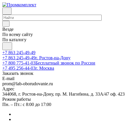
Везде
По всему сайту
По каталогу
+7 863 245-49-49
+7 863 245-49-49
г. Ростов-на-Дону
+7 800 775-41-03
Бесплатный звонок по России
+7 495 256-44-03
г. Москва
Заказать звонок
E-mail
prom@lab-oborudovanie.ru
Адрес
344068, г. Ростов-на-Дону, пр. М. Нагибина, д. 33А/47 оф. 423
Режим работы
Пн. – Пт.: с 8:00 до 17:00