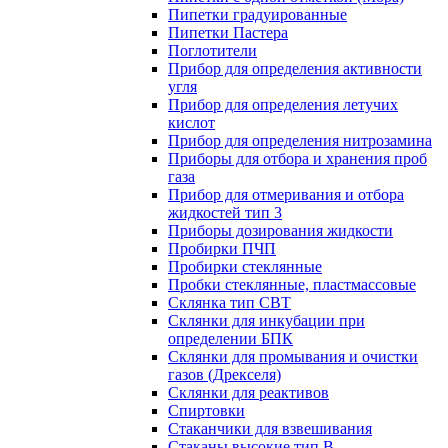
Пипетки градуированные
Пипетки Пастера
Поглотители
Прибор для определения активности
угля
Прибор для определения летучих
кислот
Прибор для определения нитрозамина
Приборы для отбора и хранения проб
газа
Прибор для отмеривания и отбора
жидкостей тип 3
Приборы дозирования жидкости
Пробирки ПЧП
Пробирки стеклянные
Пробки стеклянные, пластмассовые
Склянка тип СВТ
Склянки для инкубации при
определении БПК
Склянки для промывания и очистки
газов (Дрекселя)
Склянки для реактивов
Спиртовки
Стаканчики для взвешивания
Стаканы высокие тип В