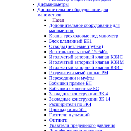
Дифманометры
Дополнительное оборудование для
манометров
Назад
Дополнительное оборудование для
манометров
Краны трехходовые под манометр
Блок клапанный БК1
Отводы (петлевые трубки)
Вентиль игольчатый 15с54бк
Игольчатый запорный клапан КЗИС
Игольчатый запорный клапан КЗИМ
Игольчатый запорный клапан КЗИТ
Разделители мембранные РМ
Переходники и муфты
Бобышки прямые БП
Бобышки скошенные БС
Закладные конструкции ЗК 4
Закладные конструкции ЗК 14
Расширители по ЗК4
Прокладки-шайбы
Гасители пульсаций
Фитинги
Указатели предельного давления
Демпфирующие жидкости