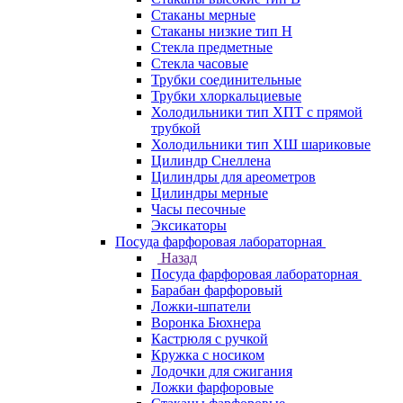
Стаканы мерные
Стаканы низкие тип Н
Стекла предметные
Стекла часовые
Трубки соединительные
Трубки хлоркальциевые
Холодильники тип ХПТ с прямой
трубкой
Холодильники тип ХШ шариковые
Цилиндр Снеллена
Цилиндры для ареометров
Цилиндры мерные
Часы песочные
Эксикаторы
Посуда фарфоровая лабораторная
Назад
Посуда фарфоровая лабораторная
Барабан фарфоровый
Ложки-шпатели
Воронка Бюхнера
Кастрюля с ручкой
Кружка с носиком
Лодочки для сжигания
Ложки фарфоровые