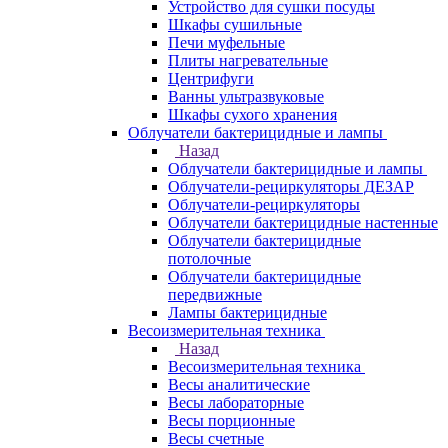
Устройство для сушки посуды
Шкафы сушильные
Печи муфельные
Плиты нагревательные
Центрифуги
Ванны ультразвуковые
Шкафы сухого хранения
Облучатели бактерицидные и лампы
Назад
Облучатели бактерицидные и лампы
Облучатели-рециркуляторы ДЕЗАР
Облучатели-рециркуляторы
Облучатели бактерицидные настенные
Облучатели бактерицидные
потолочные
Облучатели бактерицидные
передвижные
Лампы бактерицидные
Весоизмерительная техника
Назад
Весоизмерительная техника
Весы аналитические
Весы лабораторные
Весы порционные
Весы счетные