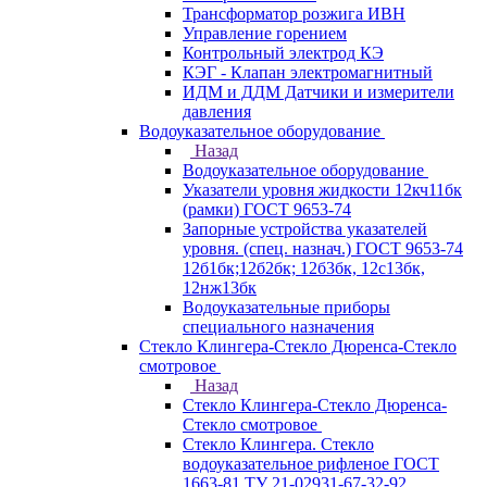
Трансформатор розжига ИВН
Управление горением
Контрольный электрод КЭ
КЭГ - Клапан электромагнитный
ИДМ и ДДМ Датчики и измерители
давления
Водоуказательное оборудование
Назад
Водоуказательное оборудование
Указатели уровня жидкости 12кч11бк
(рамки) ГОСТ 9653-74
Запорные устройства указателей
уровня. (спец. назнач.) ГОСТ 9653-74
12б1бк;12б2бк; 12б3бк, 12с13бк,
12нж13бк
Водоуказательные приборы
специального назначения
Стекло Клингера-Стекло Дюренса-Стекло
смотровое
Назад
Стекло Клингера-Стекло Дюренса-
Стекло смотровое
Стекло Клингера. Стекло
водоуказательное рифленое ГОСТ
1663-81 ТУ 21-02931-67-32-92