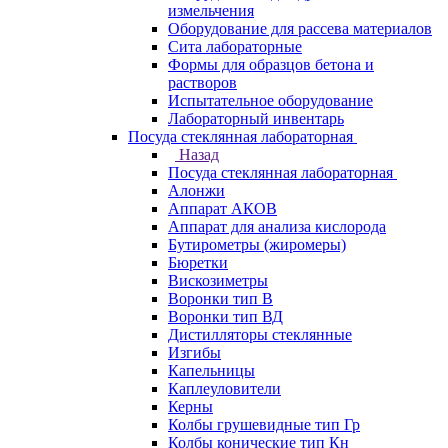
измельчения
Оборудование для рассева материалов
Сита лабораторные
Формы для образцов бетона и
растворов
Испытательное оборудование
Лабораторный инвентарь
Посуда стеклянная лабораторная
Назад
Посуда стеклянная лабораторная
Алонжи
Аппарат АКОВ
Аппарат для анализа кислорода
Бутирометры (жиромеры)
Бюретки
Вискозиметры
Воронки тип В
Воронки тип ВД
Дистилляторы стеклянные
Изгибы
Капельницы
Каплеуловители
Керны
Колбы грушевидные тип Гр
Колбы конические тип Кн