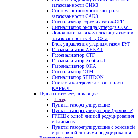
загазованности СИКЗ
Система автономного контроля
загазованности САКЗ
Сигнализатор горючих газов-СГГ
Сигнализатор оксида углерода СОУ-1
Дополнительная комплектация систем
загазованности СЗ-1, СЗ-2
Блок управления угарным газом БУГ
Газоанализатор АНКАТ
Газоанализатор СТГ
Газоанализатор Хоббит-Т
Газоанализатор ОКА
Сигнализатор СТМ
Сигнализатор SEITRON
Системы контроля загазованности
КАРБОН
Пункты газорегулирующие
Назад
Пункты газорегулирующие
Пункты газорегулирующий (домовые)
ГРПШ с одной линией редуцирования
и байпасом
Пункты газорегулирующие с основной
и резервной линиями редуцирования