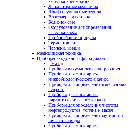
качества клейковины
Лабораторные мельницы
Шкафы сушильные зерновые
Влагомеры для зерна
Белизномеры
Оборудование для определения
качества хлеба
Пробоотборники, щупы
Термоштанги
Черпаки, ковши
Медицинская техника
Приборы вакуумного фильтрования
Назад
Приборы вакуумного фильтрования
Приборы для санитарно-
микробиологического анализа
Приборы для определения взвешенных
веществ
Приборы для санитарно-
паразитологического анализа
Приборы для определения чистоты
нефтепродуктов, топлив и масел
Приборы для определения мутности и
цветности воды
Приборы для санитарно-