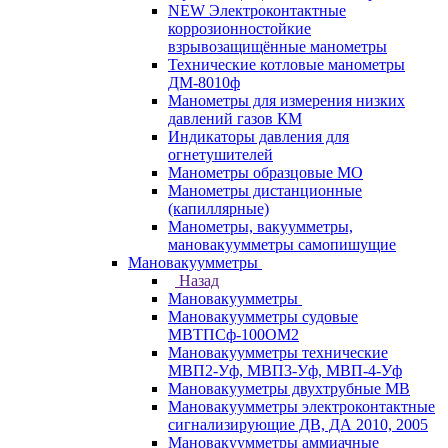
NEW Электроконтактные
коррозионностойкие
взрывозащищённые манометры
Технические котловые манометры
ДМ-8010ф
Манометры для измерения низких
давлений газов КМ
Индикаторы давления для
огнетушителей
Манометры образцовые МО
Манометры дистанционные
(капиллярные)
Манометры, вакуумметры,
мановакуумметры самопишущие
Мановакуумметры
Назад
Мановакуумметры
Мановакуумметры судовые
МВТПСф-100ОМ2
Мановакуумметры технические
МВП2-Уф, МВП3-Уф, МВП-4-Уф
Мановакууметры двухтрубные МВ
Мановакуумметры электроконтактные
сигнализирующие ДВ, ДА 2010, 2005
Мановакуумметры аммиачные