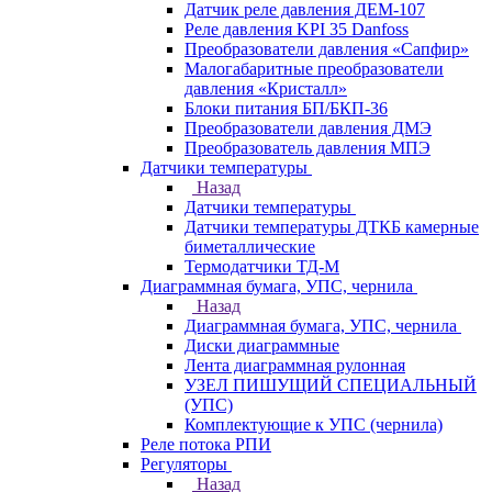
Датчик реле давления ДЕМ-107
Реле давления KPI 35 Danfoss
Преобразователи давления «Сапфир»
Малогабаритные преобразователи
давления «Кристалл»
Блоки питания БП/БКП-36
Преобразователи давления ДМЭ
Преобразователь давления МПЭ
Датчики температуры
Назад
Датчики температуры
Датчики температуры ДТКБ камерные
биметаллические
Термодатчики ТД-М
Диаграммная бумага, УПС, чернила
Назад
Диаграммная бумага, УПС, чернила
Диски диаграммные
Лента диаграммная рулонная
УЗЕЛ ПИШУЩИЙ СПЕЦИАЛЬНЫЙ
(УПС)
Комплектующие к УПС (чернила)
Реле потока РПИ
Регуляторы
Назад