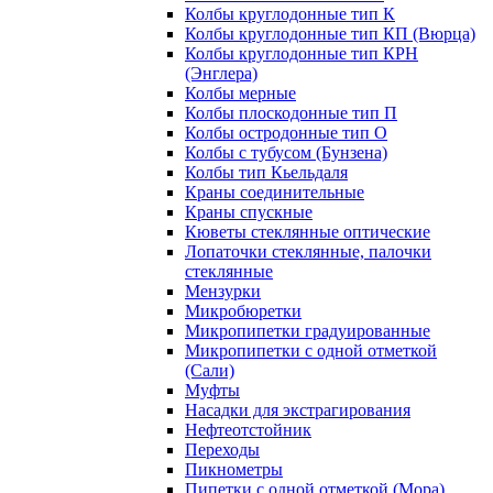
Колбы круглодонные тип К
Колбы круглодонные тип КП (Вюрца)
Колбы круглодонные тип КРН
(Энглера)
Колбы мерные
Колбы плоскодонные тип П
Колбы остродонные тип О
Колбы с тубусом (Бунзена)
Колбы тип Кьельдаля
Краны соединительные
Краны спускные
Кюветы стеклянные оптические
Лопаточки стеклянные, палочки
стеклянные
Мензурки
Микробюретки
Микропипетки градуированные
Микропипетки с одной отметкой
(Сали)
Муфты
Насадки для экстрагирования
Нефтеотстойник
Переходы
Пикнометры
Пипетки с одной отметкой (Мора)