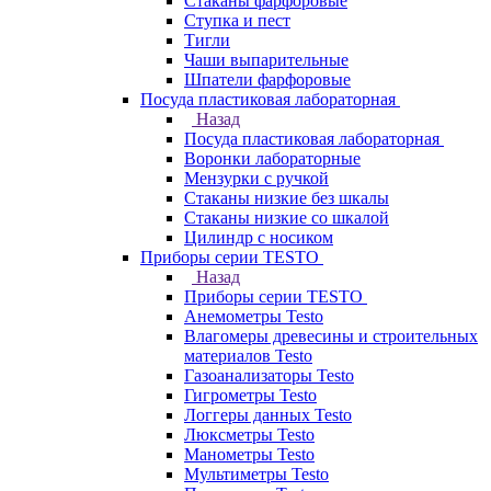
Стаканы фарфоровые
Ступка и пест
Тигли
Чаши выпарительные
Шпатели фарфоровые
Посуда пластиковая лабораторная
Назад
Посуда пластиковая лабораторная
Воронки лабораторные
Мензурки с ручкой
Стаканы низкие без шкалы
Стаканы низкие со шкалой
Цилиндр с носиком
Приборы серии TESTO
Назад
Приборы серии TESTO
Анемометры Testo
Влагомеры древесины и строительных
материалов Testo
Газоанализаторы Testo
Гигрометры Testo
Логгеры данных Testo
Люксметры Testo
Манометры Testo
Мультиметры Testo