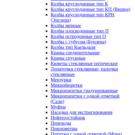
Колбы круглодонные тип К
Колбы круглодонные тип КП (Вюрца)
Колбы круглодонные тип КРН
(Энглера)
Колбы мерные
Колбы плоскодонные тип П
Колбы остродонные тип О
Колбы с тубусом (Бунзена)
Колбы тип Кьельдаля
Краны соединительные
Краны спускные
Кюветы стеклянные оптические
Лопаточки стеклянные, палочки
стеклянные
Мензурки
Микробюретки
Микропипетки градуированные
Микропипетки с одной отметкой
(Сали)
Муфты
Насадки для экстрагирования
Нефтеотстойник
Переходы
Пикнометры
Пипетки с одной отметкой (Мора)