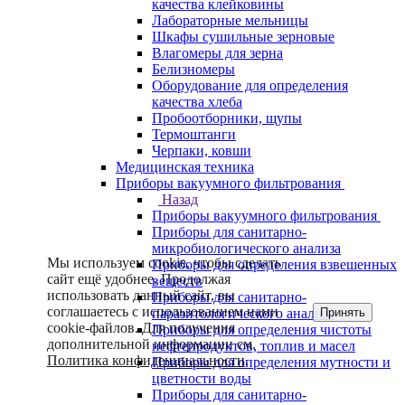
качества клейковины
Лабораторные мельницы
Шкафы сушильные зерновые
Влагомеры для зерна
Белизномеры
Оборудование для определения
качества хлеба
Пробоотборники, щупы
Термоштанги
Черпаки, ковши
Медицинская техника
Приборы вакуумного фильтрования
Назад
Приборы вакуумного фильтрования
Приборы для санитарно-
микробиологического анализа
Мы используем cookie, чтобы сделать
Приборы для определения взвешенных
сайт ещё удобнее. Продолжая
веществ
использовать данный сайт, вы
Приборы для санитарно-
соглашаетесь с использованием нами
Принять
паразитологического анализа
cookie-файлов. Для получения
Приборы для определения чистоты
дополнительной информации см.
нефтепродуктов, топлив и масел
Политика конфиденциальности
.
Приборы для определения мутности и
цветности воды
Приборы для санитарно-