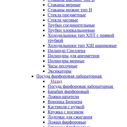
Стаканы мерные
Стаканы низкие тип Н
Стекла предметные
Стекла часовые
Трубки соединительные
Трубки хлоркальциевые
Холодильники тип ХПТ с прямой
трубкой
Холодильники тип ХШ шариковые
Цилиндр Снеллена
Цилиндры для ареометров
Цилиндры мерные
Часы песочные
Эксикаторы
Посуда фарфоровая лабораторная
Назад
Посуда фарфоровая лабораторная
Барабан фарфоровый
Ложки-шпатели
Воронка Бюхнера
Кастрюля с ручкой
Кружка с носиком
Лодочки для сжигания
Ложки фарфоровые