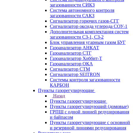
загазованности СИКЗ
Система автономного контроля
загазованности САКЗ
Сигнализатор горючих газов-СГГ
Сигнализатор оксида углерода СОУ-1
Дополнительная комплектация систем
загазованности СЗ-1, СЗ-2
Блок управления угарным газом БУГ
Газоанализатор АНКАТ
Газоанализатор СТГ
Газоанализатор Хоббит-Т
Газоанализатор ОКА
Сигнализатор СТМ
Сигнализатор SEITRON
Системы контроля загазованности
КАРБОН
Пункты газорегулирующие
Назад
Пункты газорегулирующие
Пункты газорегулирующий (домовые)
ГРПШ с одной линией редуцирования
и байпасом
Пункты газорегулирующие с основной
и резервной линиями редуцирования