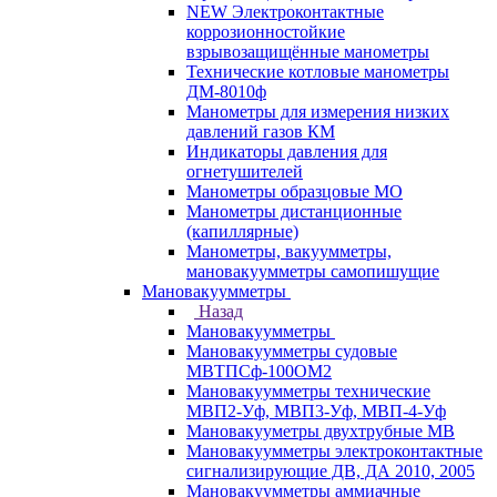
NEW Электроконтактные
коррозионностойкие
взрывозащищённые манометры
Технические котловые манометры
ДМ-8010ф
Манометры для измерения низких
давлений газов КМ
Индикаторы давления для
огнетушителей
Манометры образцовые МО
Манометры дистанционные
(капиллярные)
Манометры, вакуумметры,
мановакуумметры самопишущие
Мановакуумметры
Назад
Мановакуумметры
Мановакуумметры судовые
МВТПСф-100ОМ2
Мановакуумметры технические
МВП2-Уф, МВП3-Уф, МВП-4-Уф
Мановакууметры двухтрубные МВ
Мановакуумметры электроконтактные
сигнализирующие ДВ, ДА 2010, 2005
Мановакуумметры аммиачные