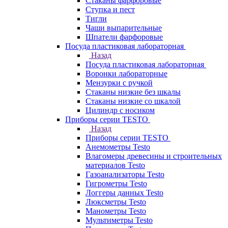
Стаканы фарфоровые
Ступка и пест
Тигли
Чаши выпарительные
Шпатели фарфоровые
Посуда пластиковая лабораторная
Назад
Посуда пластиковая лабораторная
Воронки лабораторные
Мензурки с ручкой
Стаканы низкие без шкалы
Стаканы низкие со шкалой
Цилиндр с носиком
Приборы серии TESTO
Назад
Приборы серии TESTO
Анемометры Testo
Влагомеры древесины и строительных
материалов Testo
Газоанализаторы Testo
Гигрометры Testo
Логгеры данных Testo
Люксметры Testo
Манометры Testo
Мультиметры Testo