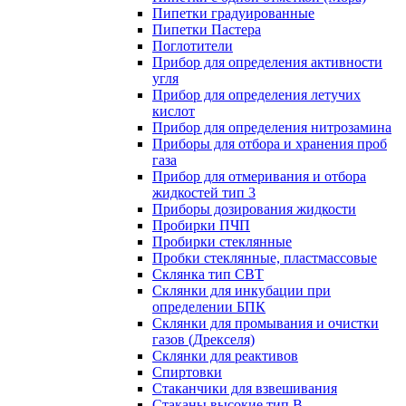
Пипетки градуированные
Пипетки Пастера
Поглотители
Прибор для определения активности
угля
Прибор для определения летучих
кислот
Прибор для определения нитрозамина
Приборы для отбора и хранения проб
газа
Прибор для отмеривания и отбора
жидкостей тип 3
Приборы дозирования жидкости
Пробирки ПЧП
Пробирки стеклянные
Пробки стеклянные, пластмассовые
Склянка тип СВТ
Склянки для инкубации при
определении БПК
Склянки для промывания и очистки
газов (Дрекселя)
Склянки для реактивов
Спиртовки
Стаканчики для взвешивания
Стаканы высокие тип В