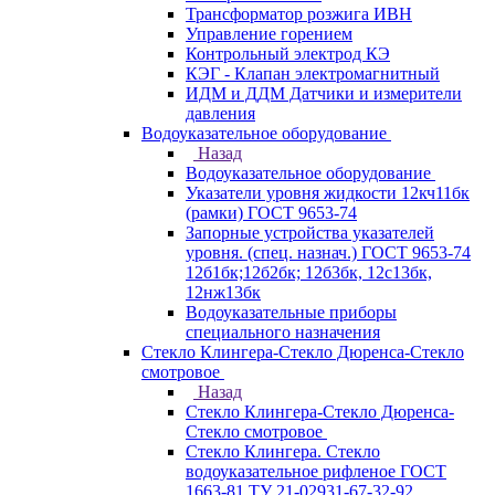
Трансформатор розжига ИВН
Управление горением
Контрольный электрод КЭ
КЭГ - Клапан электромагнитный
ИДМ и ДДМ Датчики и измерители
давления
Водоуказательное оборудование
Назад
Водоуказательное оборудование
Указатели уровня жидкости 12кч11бк
(рамки) ГОСТ 9653-74
Запорные устройства указателей
уровня. (спец. назнач.) ГОСТ 9653-74
12б1бк;12б2бк; 12б3бк, 12с13бк,
12нж13бк
Водоуказательные приборы
специального назначения
Стекло Клингера-Стекло Дюренса-Стекло
смотровое
Назад
Стекло Клингера-Стекло Дюренса-
Стекло смотровое
Стекло Клингера. Стекло
водоуказательное рифленое ГОСТ
1663-81 ТУ 21-02931-67-32-92