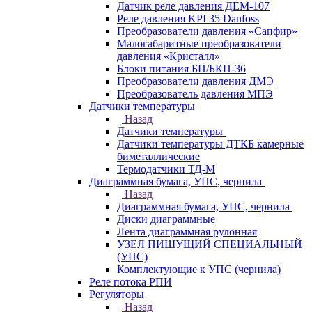
Датчик реле давления ДЕМ-107
Реле давления KPI 35 Danfoss
Преобразователи давления «Сапфир»
Малогабаритные преобразователи
давления «Кристалл»
Блоки питания БП/БКП-36
Преобразователи давления ДМЭ
Преобразователь давления МПЭ
Датчики температуры
Назад
Датчики температуры
Датчики температуры ДТКБ камерные
биметаллические
Термодатчики ТД-М
Диаграммная бумага, УПС, чернила
Назад
Диаграммная бумага, УПС, чернила
Диски диаграммные
Лента диаграммная рулонная
УЗЕЛ ПИШУЩИЙ СПЕЦИАЛЬНЫЙ
(УПС)
Комплектующие к УПС (чернила)
Реле потока РПИ
Регуляторы
Назад