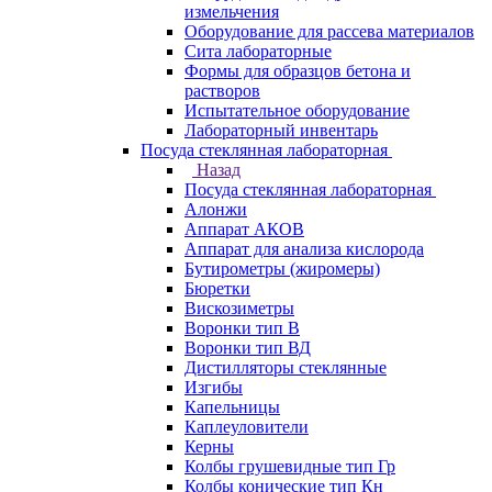
измельчения
Оборудование для рассева материалов
Сита лабораторные
Формы для образцов бетона и
растворов
Испытательное оборудование
Лабораторный инвентарь
Посуда стеклянная лабораторная
Назад
Посуда стеклянная лабораторная
Алонжи
Аппарат АКОВ
Аппарат для анализа кислорода
Бутирометры (жиромеры)
Бюретки
Вискозиметры
Воронки тип В
Воронки тип ВД
Дистилляторы стеклянные
Изгибы
Капельницы
Каплеуловители
Керны
Колбы грушевидные тип Гр
Колбы конические тип Кн