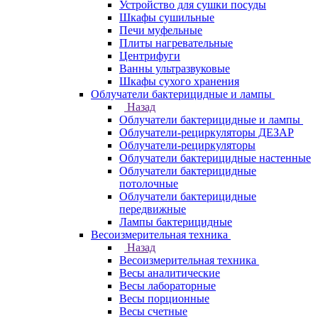
Устройство для сушки посуды
Шкафы сушильные
Печи муфельные
Плиты нагревательные
Центрифуги
Ванны ультразвуковые
Шкафы сухого хранения
Облучатели бактерицидные и лампы
Назад
Облучатели бактерицидные и лампы
Облучатели-рециркуляторы ДЕЗАР
Облучатели-рециркуляторы
Облучатели бактерицидные настенные
Облучатели бактерицидные
потолочные
Облучатели бактерицидные
передвижные
Лампы бактерицидные
Весоизмерительная техника
Назад
Весоизмерительная техника
Весы аналитические
Весы лабораторные
Весы порционные
Весы счетные