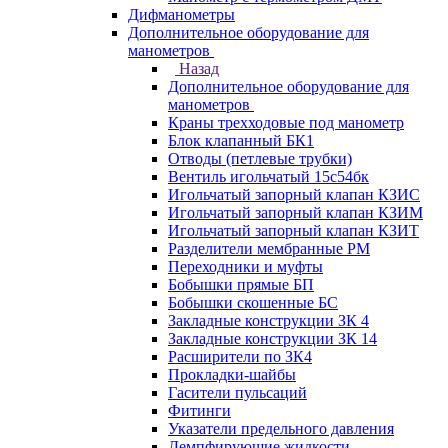
Дифманометры
Дополнительное оборудование для
манометров
Назад
Дополнительное оборудование для
манометров
Краны трехходовые под манометр
Блок клапанный БК1
Отводы (петлевые трубки)
Вентиль игольчатый 15с54бк
Игольчатый запорный клапан КЗИС
Игольчатый запорный клапан КЗИМ
Игольчатый запорный клапан КЗИТ
Разделители мембранные РМ
Переходники и муфты
Бобышки прямые БП
Бобышки скошенные БС
Закладные конструкции ЗК 4
Закладные конструкции ЗК 14
Расширители по ЗК4
Прокладки-шайбы
Гасители пульсаций
Фитинги
Указатели предельного давления
Демпфирующие жидкости