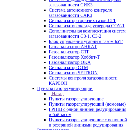
загазованности СИКЗ
Система автономного контроля
загазованности САКЗ
Сигнализатор горючих газов-СГГ
Сигнализатор оксида углерода СОУ-1
Дополнительная комплектация систем
загазованности СЗ-1, СЗ-2
Блок управления угарным газом БУГ
Газоанализатор АНКАТ
Газоанализатор СТГ
Газоанализатор Хоббит-Т
Газоанализатор ОКА
Сигнализатор СТМ
Сигнализатор SEITRON
Системы контроля загазованности
КАРБОН
Пункты газорегулирующие
Назад
Пункты газорегулирующие
Пункты газорегулирующий (домовые)
ГРПШ с одной линией редуцирования
и байпасом
Пункты газорегулирующие с основной
и резервной линиями редуцирования