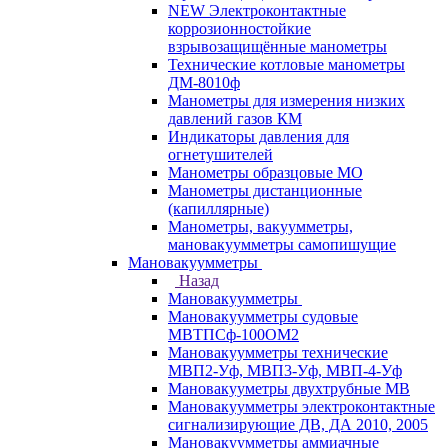
NEW Электроконтактные
коррозионностойкие
взрывозащищённые манометры
Технические котловые манометры
ДМ-8010ф
Манометры для измерения низких
давлений газов КМ
Индикаторы давления для
огнетушителей
Манометры образцовые МО
Манометры дистанционные
(капиллярные)
Манометры, вакуумметры,
мановакуумметры самопишущие
Мановакуумметры
Назад
Мановакуумметры
Мановакуумметры судовые
МВТПСф-100ОМ2
Мановакуумметры технические
МВП2-Уф, МВП3-Уф, МВП-4-Уф
Мановакууметры двухтрубные МВ
Мановакуумметры электроконтактные
сигнализирующие ДВ, ДА 2010, 2005
Мановакуумметры аммиачные