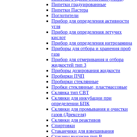
Пипетки градуированные
Пипетки Пастера
Поглотители
Прибор для определения активности
угля
Прибор для определения летучих
кислот
Прибор для определения нитрозамина
Приборы для отбора и хранения проб
газа
Прибор для отмеривания и отбора
жидкостей тип 3
Приборы дозирования жидкости
Пробирки ПЧП
Пробирки стеклянные
Пробки стеклянные, пластмассовые
Склянка тип СВТ
Склянки для инкубации при
определении БПК
Склянки для промывания и очистки
газов (Дрекселя)
Склянки для реактивов
Спиртовки
Стаканчики для взвешивания
Стаканы высокие тип В