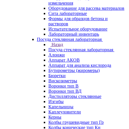
измельчения
Оборудование для рассева материалов
Сита лабораторные
Формы для образцов бетона и
растворов
Испытательное оборудование
Лабораторный инвентарь
Посуда стеклянная лабораторная
Назад
Посуда стеклянная лабораторная
Алонжи
Аппарат АКОВ
Аппарат для анализа кислорода
Бутирометры (жиромеры)
Бюретки
Вискозиметры
Воронки тип В
Воронки тип ВД
Дистилляторы стеклянные
Изгибы
Капельницы
Каплеуловители
Керны
Колбы грушевидные тип Гр
Колбы конические тип Кн