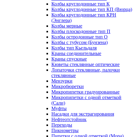
Колбы круглодонные тип К
Колбы круглодонные тип КП (Вюрца)
Колбы круглодонные тип КРН
(Энглера)
Колбы мерные
Колбы плоскодонные тип П
Колбы остродонные тип О
Колбы с тубусом (Бунзена)
Колбы тип Кьельдаля
Краны соединительные
Краны спускные
Кюветы стеклянные оптические
Лопаточки стеклянные, палочки
стеклянные
Мензурки
Микробюретки
Микропипетки градуированные
Микропипетки с одной отметкой
(Сали)
Муфты
Насадки для экстрагирования
Нефтеотстойник
Переходы
Пикнометры
Пипетки с одной отметкой (Мора)