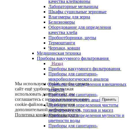
качества клейковины
Лабораторные мельницы
Шкафы сушильные зерновые
Влагомеры для зерна
Белизномеры
Оборудование для определения
качества хлеба
Пробоотборники, щупы
Термоштанги
Черпаки, ковши
Медицинская техника
Приборы вакуумного фильтрования
Назад
Приборы вакуумного фильтрования
Приборы для санитарно-
микробиологического анализа
Мы используем cookie, чтобы сделать
Приборы для определения взвешенных
сайт ещё удобнее. Продолжая
веществ
использовать данный сайт, вы
Приборы для санитарно-
соглашаетесь с использованием нами
Принять
паразитологического анализа
cookie-файлов. Для получения
Приборы для определения чистоты
дополнительной информации см.
нефтепродуктов, топлив и масел
Политика конфиденциальности
.
Приборы для определения мутности и
цветности воды
Приборы для санитарно-