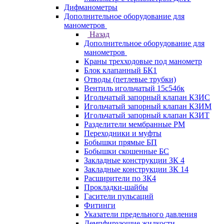
Дифманометры
Дополнительное оборудование для
манометров
Назад
Дополнительное оборудование для
манометров
Краны трехходовые под манометр
Блок клапанный БК1
Отводы (петлевые трубки)
Вентиль игольчатый 15с54бк
Игольчатый запорный клапан КЗИС
Игольчатый запорный клапан КЗИМ
Игольчатый запорный клапан КЗИТ
Разделители мембранные РМ
Переходники и муфты
Бобышки прямые БП
Бобышки скошенные БС
Закладные конструкции ЗК 4
Закладные конструкции ЗК 14
Расширители по ЗК4
Прокладки-шайбы
Гасители пульсаций
Фитинги
Указатели предельного давления
Демпфирующие жидкости