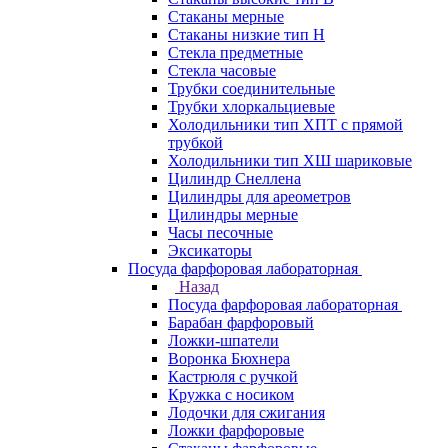
Стаканы мерные
Стаканы низкие тип Н
Стекла предметные
Стекла часовые
Трубки соединительные
Трубки хлоркальциевые
Холодильники тип ХПТ с прямой
трубкой
Холодильники тип ХШ шариковые
Цилиндр Снеллена
Цилиндры для ареометров
Цилиндры мерные
Часы песочные
Эксикаторы
Посуда фарфоровая лабораторная
Назад
Посуда фарфоровая лабораторная
Барабан фарфоровый
Ложки-шпатели
Воронка Бюхнера
Кастрюля с ручкой
Кружка с носиком
Лодочки для сжигания
Ложки фарфоровые