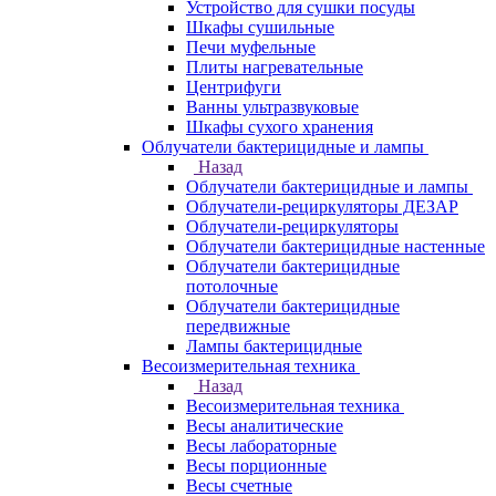
Устройство для сушки посуды
Шкафы сушильные
Печи муфельные
Плиты нагревательные
Центрифуги
Ванны ультразвуковые
Шкафы сухого хранения
Облучатели бактерицидные и лампы
Назад
Облучатели бактерицидные и лампы
Облучатели-рециркуляторы ДЕЗАР
Облучатели-рециркуляторы
Облучатели бактерицидные настенные
Облучатели бактерицидные
потолочные
Облучатели бактерицидные
передвижные
Лампы бактерицидные
Весоизмерительная техника
Назад
Весоизмерительная техника
Весы аналитические
Весы лабораторные
Весы порционные
Весы счетные