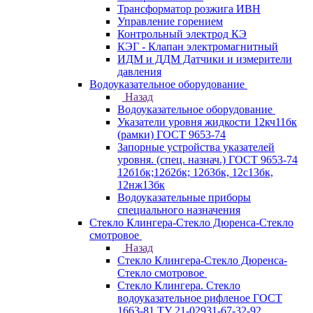
Трансформатор розжига ИВН
Управление горением
Контрольный электрод КЭ
КЭГ - Клапан электромагнитный
ИДМ и ДДМ Датчики и измерители
давления
Водоуказательное оборудование
Назад
Водоуказательное оборудование
Указатели уровня жидкости 12кч11бк
(рамки) ГОСТ 9653-74
Запорные устройства указателей
уровня. (спец. назнач.) ГОСТ 9653-74
12б1бк;12б2бк; 12б3бк, 12с13бк,
12нж13бк
Водоуказательные приборы
специального назначения
Стекло Клингера-Стекло Дюренса-Стекло
смотровое
Назад
Стекло Клингера-Стекло Дюренса-
Стекло смотровое
Стекло Клингера. Стекло
водоуказательное рифленое ГОСТ
1663-81 ТУ 21-02931-67-32-92