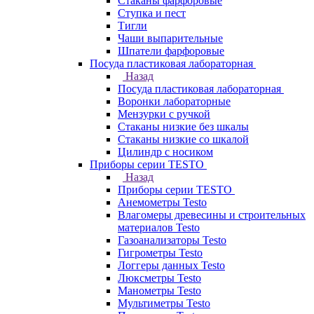
Стаканы фарфоровые
Ступка и пест
Тигли
Чаши выпарительные
Шпатели фарфоровые
Посуда пластиковая лабораторная
Назад
Посуда пластиковая лабораторная
Воронки лабораторные
Мензурки с ручкой
Стаканы низкие без шкалы
Стаканы низкие со шкалой
Цилиндр с носиком
Приборы серии TESTO
Назад
Приборы серии TESTO
Анемометры Testo
Влагомеры древесины и строительных
материалов Testo
Газоанализаторы Testo
Гигрометры Testo
Логгеры данных Testo
Люксметры Testo
Манометры Testo
Мультиметры Testo