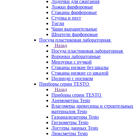
Лодочки для сжигания
Ложки фарфоровые
Стаканы фарфоровые
Ступка и пест
Тигли
Чаши выпарительные
Шпатели фарфоровые
Посуда пластиковая лабораторная
Назад
Посуда пластиковая лабораторная
Воронки лабораторные
Мензурки с ручкой
Стаканы низкие без шкалы
Стаканы низкие со шкалой
Цилиндр с носиком
Приборы серии TESTO
Назад
Приборы серии TESTO
Анемометры Testo
Влагомеры древесины и строительных
материалов Testo
Газоанализаторы Testo
Гигрометры Testo
Логгеры данных Testo
Люксметры Testo