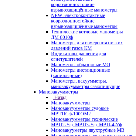
коррозионностойкие
взрывозащищённые манометры
NEW Электроконтактные
коррозионностойкие
взрывозащищённые манометры
Технические котловые манометры
ДМ-8010ф
Манометры для измерения низких
давлений газов КМ
Индикаторы давления для
огнетушителей
Манометры образцовые МО
Манометры дистанционные
(капиллярные)
Манометры, вакуумметры,
мановакуумметры самопишущие
Мановакуумметры
Назад
Мановакуумметры
Мановакуумметры судовые
МВТПСф-100ОМ2
Мановакуумметры технические
МВП2-Уф, МВП3-Уф, МВП-4-Уф
Мановакууметры двухтрубные МВ
Мановакуумметры электроконтактные