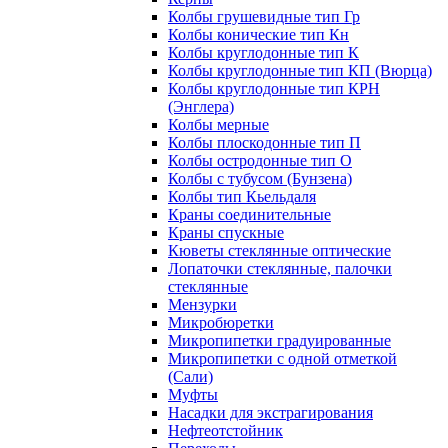
Колбы грушевидные тип Гр
Колбы конические тип Кн
Колбы круглодонные тип К
Колбы круглодонные тип КП (Вюрца)
Колбы круглодонные тип КРН
(Энглера)
Колбы мерные
Колбы плоскодонные тип П
Колбы остродонные тип О
Колбы с тубусом (Бунзена)
Колбы тип Кьельдаля
Краны соединительные
Краны спускные
Кюветы стеклянные оптические
Лопаточки стеклянные, палочки
стеклянные
Мензурки
Микробюретки
Микропипетки градуированные
Микропипетки с одной отметкой
(Сали)
Муфты
Насадки для экстрагирования
Нефтеотстойник