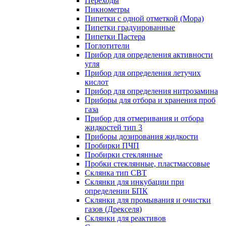
Переходы
Пикнометры
Пипетки с одной отметкой (Мора)
Пипетки градуированные
Пипетки Пастера
Поглотители
Прибор для определения активности
угля
Прибор для определения летучих
кислот
Прибор для определения нитрозамина
Приборы для отбора и хранения проб
газа
Прибор для отмеривания и отбора
жидкостей тип 3
Приборы дозирования жидкости
Пробирки ПЧП
Пробирки стеклянные
Пробки стеклянные, пластмассовые
Склянка тип СВТ
Склянки для инкубации при
определении БПК
Склянки для промывания и очистки
газов (Дрекселя)
Склянки для реактивов