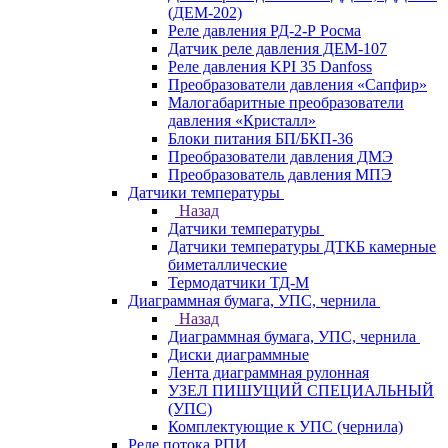
(ДЕМ-202)
Реле давления РД-2-Р Росма
Датчик реле давления ДЕМ-107
Реле давления KPI 35 Danfoss
Преобразователи давления «Сапфир»
Малогабаритные преобразователи
давления «Кристалл»
Блоки питания БП/БКП-36
Преобразователи давления ДМЭ
Преобразователь давления МПЭ
Датчики температуры
Назад
Датчики температуры
Датчики температуры ДТКБ камерные
биметаллические
Термодатчики ТД-М
Диаграммная бумага, УПС, чернила
Назад
Диаграммная бумага, УПС, чернила
Диски диаграммные
Лента диаграммная рулонная
УЗЕЛ ПИШУЩИЙ СПЕЦИАЛЬНЫЙ
(УПС)
Комплектующие к УПС (чернила)
Реле потока РПИ