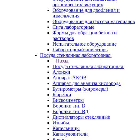
органических вяжущих
Оборудование для дробления и
измельчения
Оборудование для рассева материалов
Сита лабораторные
Формы для образцов бетона и
растворов
Испытательное оборудование
Лабораторный инвентарь
Посуда стеклянная лабораторная
Назад
Посуда стеклянная лабораторная
Алонжи
Аппарат АКОВ
Аппарат для анализа кислорода
Бутирометры (жиромеры)
Бюретки
Вискозиметры
Воронки тип В
Воронки тип ВД
Дистилляторы стеклянные
Изгибы
Капельницы
Каплеуловители
Керны