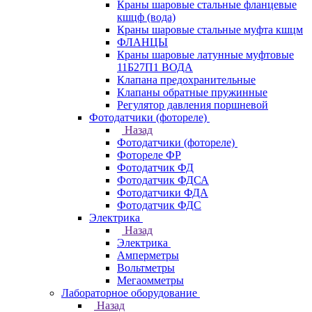
Краны шаровые стальные фланцевые
кшцф (вода)
Краны шаровые стальные муфта кшцм
ФЛАНЦЫ
Краны шаровые латунные муфтовые
11Б27П1 ВОДА
Клапана предохранительные
Клапаны обратные пружинные
Регулятор давления поршневой
Фотодатчики (фотореле)
Назад
Фотодатчики (фотореле)
Фотореле ФР
Фотодатчик ФД
Фотодатчик ФДСА
Фотодатчики ФДА
Фотодатчик ФДС
Электрика
Назад
Электрика
Амперметры
Вольтметры
Мегаомметры
Лабораторное оборудование
Назад