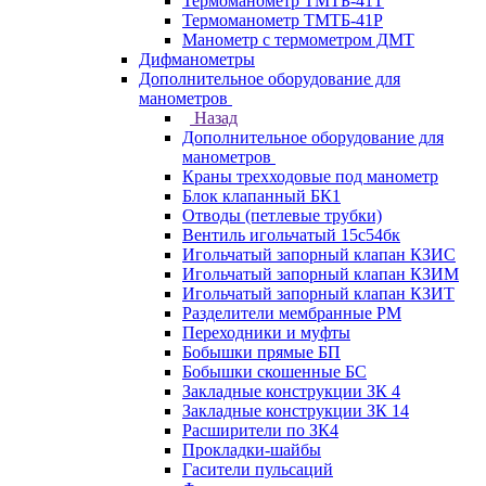
Термоманометр ТМТБ-41Т
Термоманометр ТМТБ-41Р
Манометр с термометром ДМТ
Дифманометры
Дополнительное оборудование для
манометров
Назад
Дополнительное оборудование для
манометров
Краны трехходовые под манометр
Блок клапанный БК1
Отводы (петлевые трубки)
Вентиль игольчатый 15с54бк
Игольчатый запорный клапан КЗИС
Игольчатый запорный клапан КЗИМ
Игольчатый запорный клапан КЗИТ
Разделители мембранные РМ
Переходники и муфты
Бобышки прямые БП
Бобышки скошенные БС
Закладные конструкции ЗК 4
Закладные конструкции ЗК 14
Расширители по ЗК4
Прокладки-шайбы
Гасители пульсаций