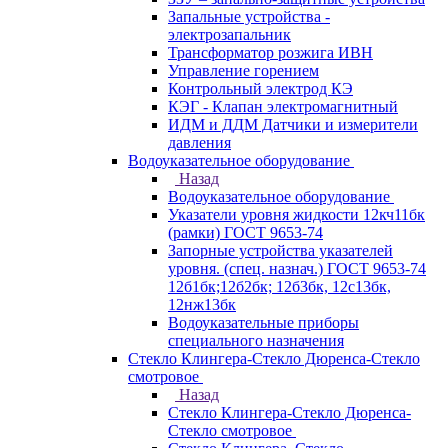
Запальные устройства -
электрозапальник
Трансформатор розжига ИВН
Управление горением
Контрольный электрод КЭ
КЭГ - Клапан электромагнитный
ИДМ и ДДМ Датчики и измерители
давления
Водоуказательное оборудование
Назад
Водоуказательное оборудование
Указатели уровня жидкости 12кч11бк
(рамки) ГОСТ 9653-74
Запорные устройства указателей
уровня. (спец. назнач.) ГОСТ 9653-74
12б1бк;12б2бк; 12б3бк, 12с13бк,
12нж13бк
Водоуказательные приборы
специального назначения
Стекло Клингера-Стекло Дюренса-Стекло
смотровое
Назад
Стекло Клингера-Стекло Дюренса-
Стекло смотровое