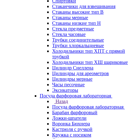
Спиртовки
Стаканчики для взвешивания
Стаканы высокие тип В
Стаканы мерные
Стаканы низкие тип Н
Стекла предметные
Стекла часовые
Трубки соединительные
Трубки хлоркальциевые
Холодильники тип ХПТ с прямой
трубкой
Холодильники тип ХШ шариковые
Цилиндр Снеллена
Цилиндры для ареометров
Цилиндры мерные
Часы песочные
Эксикаторы
Посуда фарфоровая лабораторная
Назад
Посуда фарфоровая лабораторная
Барабан фарфоровый
Ложки-шпатели
Воронка Бюхнера
Кастрюля с ручкой
Кружка с носиком