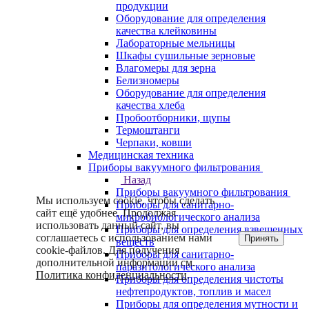
продукции
Оборудование для определения
качества клейковины
Лабораторные мельницы
Шкафы сушильные зерновые
Влагомеры для зерна
Белизномеры
Оборудование для определения
качества хлеба
Пробоотборники, щупы
Термоштанги
Черпаки, ковши
Медицинская техника
Приборы вакуумного фильтрования
Назад
Приборы вакуумного фильтрования
Мы используем cookie, чтобы сделать
Приборы для санитарно-
сайт ещё удобнее. Продолжая
микробиологического анализа
использовать данный сайт, вы
Приборы для определения взвешенных
соглашаетесь с использованием нами
Принять
веществ
cookie-файлов. Для получения
Приборы для санитарно-
дополнительной информации см.
паразитологического анализа
Политика конфиденциальности
.
Приборы для определения чистоты
нефтепродуктов, топлив и масел
Приборы для определения мутности и