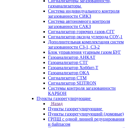
Сигнализаторы загазованности,
газоанализаторы
Система индивидуального контроля
загазованности СИКЗ
Система автономного контроля
загазованности САКЗ
Сигнализатор горючих газов-СГГ
Сигнализатор оксида углерода СОУ-1
Дополнительная комплектация систем
загазованности СЗ-1, СЗ-2
Блок управления угарным газом БУГ
Газоанализатор АНКАТ
Газоанализатор СТГ
Газоанализатор Хоббит-Т
Газоанализатор ОКА
Сигнализатор СТМ
Сигнализатор SEITRON
Системы контроля загазованности
КАРБОН
Пункты газорегулирующие
Назад
Пункты газорегулирующие
Пункты газорегулирующий (домовые)
ГРПШ с одной линией редуцирования
и байпасом