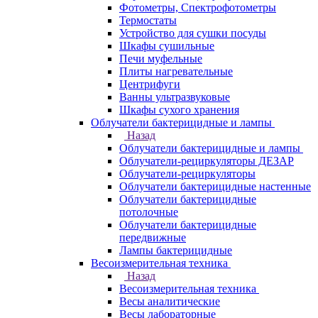
Фотометры, Спектрофотометры
Термостаты
Устройство для сушки посуды
Шкафы сушильные
Печи муфельные
Плиты нагревательные
Центрифуги
Ванны ультразвуковые
Шкафы сухого хранения
Облучатели бактерицидные и лампы
Назад
Облучатели бактерицидные и лампы
Облучатели-рециркуляторы ДЕЗАР
Облучатели-рециркуляторы
Облучатели бактерицидные настенные
Облучатели бактерицидные
потолочные
Облучатели бактерицидные
передвижные
Лампы бактерицидные
Весоизмерительная техника
Назад
Весоизмерительная техника
Весы аналитические
Весы лабораторные