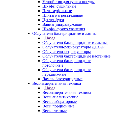
Устройство для сушки посуды
Шкафы сушильные
Печи муфельные
Плиты нагревательные
Центрифуги
Ванны ультразвуковые
Шкафы сухого хранения
Облучатели бактерицидные и лампы
Назад
Облучатели бактерицидные и лампы
Облучатели-рециркуляторы ДЕЗАР
Облучатели-рециркуляторы
Облучатели бактерицидные настенные
Облучатели бактерицидные
потолочные
Облучатели бактерицидные
передвижные
Лампы бактерицидные
Весоизмерительная техника
Назад
Весоизмерительная техника
Весы аналитические
Весы лабораторные
Весы порционные
Весы счетные