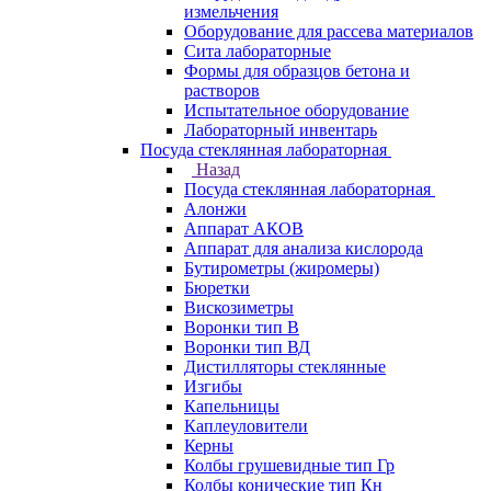
измельчения
Оборудование для рассева материалов
Сита лабораторные
Формы для образцов бетона и
растворов
Испытательное оборудование
Лабораторный инвентарь
Посуда стеклянная лабораторная
Назад
Посуда стеклянная лабораторная
Алонжи
Аппарат АКОВ
Аппарат для анализа кислорода
Бутирометры (жиромеры)
Бюретки
Вискозиметры
Воронки тип В
Воронки тип ВД
Дистилляторы стеклянные
Изгибы
Капельницы
Каплеуловители
Керны
Колбы грушевидные тип Гр
Колбы конические тип Кн