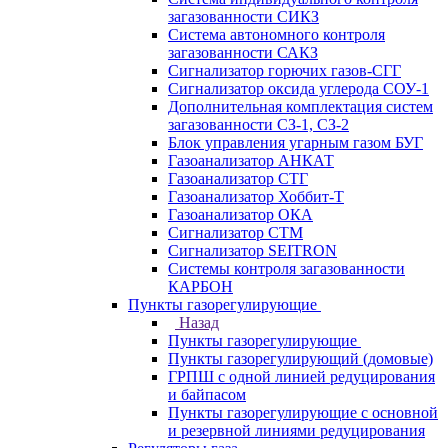
загазованности СИКЗ
Система автономного контроля
загазованности САКЗ
Сигнализатор горючих газов-СГГ
Сигнализатор оксида углерода СОУ-1
Дополнительная комплектация систем
загазованности СЗ-1, СЗ-2
Блок управления угарным газом БУГ
Газоанализатор АНКАТ
Газоанализатор СТГ
Газоанализатор Хоббит-Т
Газоанализатор ОКА
Сигнализатор СТМ
Сигнализатор SEITRON
Системы контроля загазованности
КАРБОН
Пункты газорегулирующие
Назад
Пункты газорегулирующие
Пункты газорегулирующий (домовые)
ГРПШ с одной линией редуцирования
и байпасом
Пункты газорегулирующие с основной
и резервной линиями редуцирования