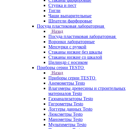
Стаканы фарфоровые
Ступка и пест
Тигли
Чаши выпарительные
Шпатели фарфоровые
Посуда пластиковая лабораторная
Назад
Посуда пластиковая лабораторная
Воронки лабораторные
Мензурки с ручкой
Стаканы низкие без шкалы
Стаканы низкие со шкалой
Цилиндр с носиком
Приборы серии TESTO
Назад
Приборы серии TESTO
Анемометры Testo
Влагомеры древесины и строительных
материалов Testo
Газоанализаторы Testo
Гигрометры Testo
Логгеры данных Testo
Люксметры Testo
Манометры Testo
Мультиметры Testo