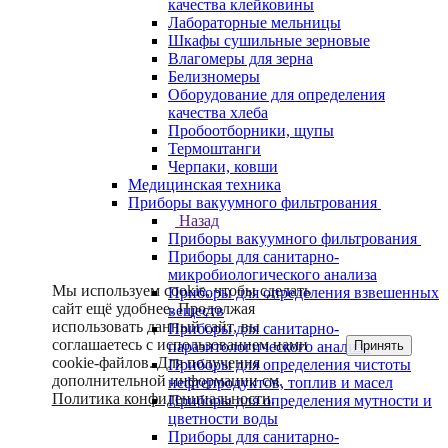
качества клейковины
Лабораторные мельницы
Шкафы сушильные зерновые
Влагомеры для зерна
Белизномеры
Оборудование для определения
качества хлеба
Пробоотборники, щупы
Термоштанги
Черпаки, ковши
Медицинская техника
Приборы вакуумного фильтрования
Назад
Приборы вакуумного фильтрования
Приборы для санитарно-
микробиологического анализа
Мы используем cookie, чтобы сделать
Приборы для определения взвешенных
сайт ещё удобнее. Продолжая
веществ
использовать данный сайт, вы
Приборы для санитарно-
соглашаетесь с использованием нами
Принять
паразитологического анализа
cookie-файлов. Для получения
Приборы для определения чистоты
дополнительной информации см.
нефтепродуктов, топлив и масел
Политика конфиденциальности
.
Приборы для определения мутности и
цветности воды
Приборы для санитарно-