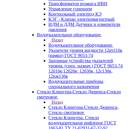
Трансформатор розжига ИВН
Управление горением
Контрольный электрод КЭ
КЭГ - Клапан электромагнитный
ИДМ и ДДМ Датчики и измерители
давления
Водоуказательное оборудование
Назад
Водоуказательное оборудование
Указатели уровня жидкости 12кч11бк
(рамки) ГОСТ 9653-74
Запорные устройства указателей
уровня. (спец. назнач.) ГОСТ 9653-74
12б1бк;12б2бк; 12б3бк, 12с13бк,
12нж13бк
Водоуказательные приборы
специального назначения
Стекло Клингера-Стекло Дюренса-Стекло
смотровое
Назад
Стекло Клингера-Стекло Дюренса-
Стекло смотровое
Стекло Клингера. Стекло
водоуказательное рифленое ГОСТ
1663-81 ТУ 21-02931-67-32-92