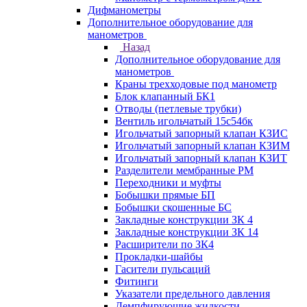
Дифманометры
Дополнительное оборудование для
манометров
Назад
Дополнительное оборудование для
манометров
Краны трехходовые под манометр
Блок клапанный БК1
Отводы (петлевые трубки)
Вентиль игольчатый 15с54бк
Игольчатый запорный клапан КЗИС
Игольчатый запорный клапан КЗИМ
Игольчатый запорный клапан КЗИТ
Разделители мембранные РМ
Переходники и муфты
Бобышки прямые БП
Бобышки скошенные БС
Закладные конструкции ЗК 4
Закладные конструкции ЗК 14
Расширители по ЗК4
Прокладки-шайбы
Гасители пульсаций
Фитинги
Указатели предельного давления
Демпфирующие жидкости