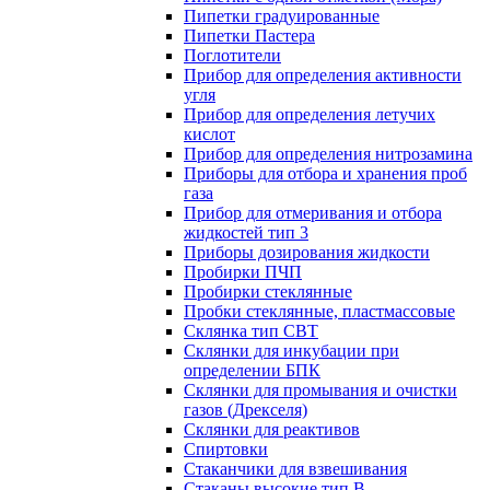
Пипетки градуированные
Пипетки Пастера
Поглотители
Прибор для определения активности
угля
Прибор для определения летучих
кислот
Прибор для определения нитрозамина
Приборы для отбора и хранения проб
газа
Прибор для отмеривания и отбора
жидкостей тип 3
Приборы дозирования жидкости
Пробирки ПЧП
Пробирки стеклянные
Пробки стеклянные, пластмассовые
Склянка тип СВТ
Склянки для инкубации при
определении БПК
Склянки для промывания и очистки
газов (Дрекселя)
Склянки для реактивов
Спиртовки
Стаканчики для взвешивания
Стаканы высокие тип В