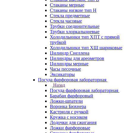
Стаканы мерные
Стаканы низкие тип Н
Стекла предметные
Стекла часовые
Трубки соединительные
Трубки хлоркальциевые
Холодильники тип ХПТ с прямой
трубкой
Холодильники тип ХШ шариковые
Цилиндр Снеллена
Цилиндры для ареометров
Цилиндры мерные
Часы песочные
Эксикаторы
Посуда фарфоровая лабораторная
Назад
Посуда фарфоровая лабораторная
Барабан фарфоровый
Ложки-шпатели
Воронка Бюхнера
Кастрюля с ручкой
Кружка с носиком
Лодочки для сжигания
Ложки фарфоровые