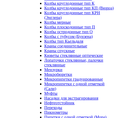
Колбы круглодонные тип К
Колбы круглодонные тип КП (Вюрца)
Колбы круглодонные тип КРН
(Энглера)
Колбы мерные
Колбы плоскодонные тип П
Колбы остродонные тип О
Колбы с тубусом (Бунзена)
Колбы тип Кьельдаля
Краны соединительные
Краны спускные
Кюветы стеклянные оптические
Лопаточки стеклянные, палочки
стеклянные
Мензурки
Микробюретки
Микропипетки градуированные
Микропипетки с одной отметкой
(Сали)
Муфты
Насадки для экстрагирования
Нефтеотстойник
Переходы
Пикнометры
Пипетки с одной отметкой (Мора)