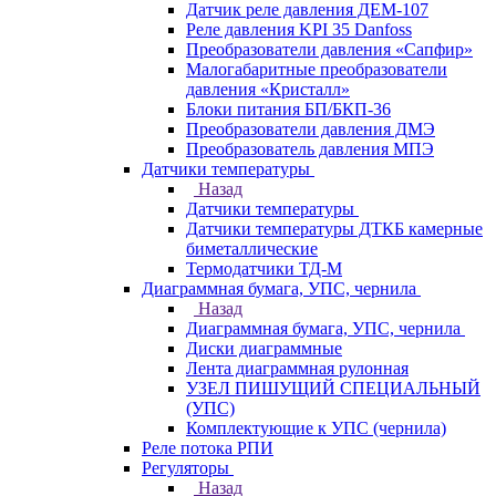
Датчик реле давления ДЕМ-107
Реле давления KPI 35 Danfoss
Преобразователи давления «Сапфир»
Малогабаритные преобразователи
давления «Кристалл»
Блоки питания БП/БКП-36
Преобразователи давления ДМЭ
Преобразователь давления МПЭ
Датчики температуры
Назад
Датчики температуры
Датчики температуры ДТКБ камерные
биметаллические
Термодатчики ТД-М
Диаграммная бумага, УПС, чернила
Назад
Диаграммная бумага, УПС, чернила
Диски диаграммные
Лента диаграммная рулонная
УЗЕЛ ПИШУЩИЙ СПЕЦИАЛЬНЫЙ
(УПС)
Комплектующие к УПС (чернила)
Реле потока РПИ
Регуляторы
Назад