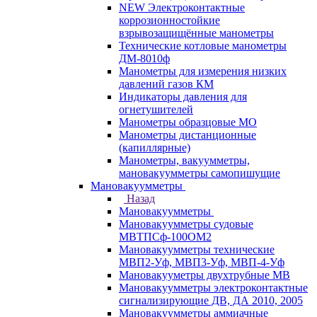
NEW Электроконтактные
коррозионностойкие
взрывозащищённые манометры
Технические котловые манометры
ДМ-8010ф
Манометры для измерения низких
давлений газов КМ
Индикаторы давления для
огнетушителей
Манометры образцовые МО
Манометры дистанционные
(капиллярные)
Манометры, вакуумметры,
мановакуумметры самопишущие
Мановакуумметры
Назад
Мановакуумметры
Мановакуумметры судовые
МВТПСф-100ОМ2
Мановакуумметры технические
МВП2-Уф, МВП3-Уф, МВП-4-Уф
Мановакууметры двухтрубные МВ
Мановакуумметры электроконтактные
сигнализирующие ДВ, ДА 2010, 2005
Мановакуумметры аммиачные