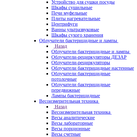
Устройство для сушки посуды
Шкафы сушильные
Печи муфельные
Плиты нагревательные
Центрифуги
Ванны ультразвуковые
Шкафы сухого хранения
Облучатели бактерицидные и лампы
Назад
Облучатели бактерицидные и лампы
Облучатели-рециркуляторы ДЕЗАР
Облучатели-рециркуляторы
Облучатели бактерицидные настенные
Облучатели бактерицидные
потолочные
Облучатели бактерицидные
передвижные
Лампы бактерицидные
Весоизмерительная техника
Назад
Весоизмерительная техника
Весы аналитические
Весы лабораторные
Весы порционные
Весы счетные