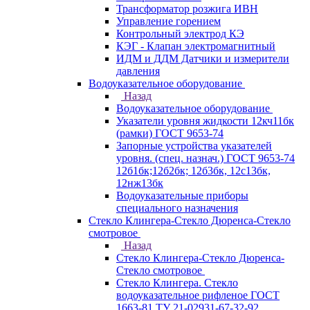
Трансформатор розжига ИВН
Управление горением
Контрольный электрод КЭ
КЭГ - Клапан электромагнитный
ИДМ и ДДМ Датчики и измерители
давления
Водоуказательное оборудование
Назад
Водоуказательное оборудование
Указатели уровня жидкости 12кч11бк
(рамки) ГОСТ 9653-74
Запорные устройства указателей
уровня. (спец. назнач.) ГОСТ 9653-74
12б1бк;12б2бк; 12б3бк, 12с13бк,
12нж13бк
Водоуказательные приборы
специального назначения
Стекло Клингера-Стекло Дюренса-Стекло
смотровое
Назад
Стекло Клингера-Стекло Дюренса-
Стекло смотровое
Стекло Клингера. Стекло
водоуказательное рифленое ГОСТ
1663-81 ТУ 21-02931-67-32-92