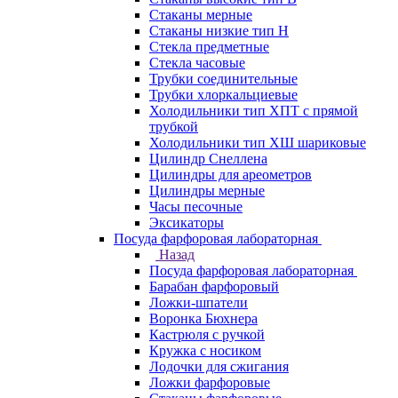
Стаканы мерные
Стаканы низкие тип Н
Стекла предметные
Стекла часовые
Трубки соединительные
Трубки хлоркальциевые
Холодильники тип ХПТ с прямой
трубкой
Холодильники тип ХШ шариковые
Цилиндр Снеллена
Цилиндры для ареометров
Цилиндры мерные
Часы песочные
Эксикаторы
Посуда фарфоровая лабораторная
Назад
Посуда фарфоровая лабораторная
Барабан фарфоровый
Ложки-шпатели
Воронка Бюхнера
Кастрюля с ручкой
Кружка с носиком
Лодочки для сжигания
Ложки фарфоровые