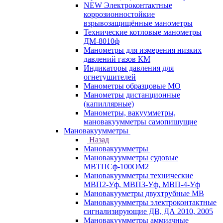
NEW Электроконтактные
коррозионностойкие
взрывозащищённые манометры
Технические котловые манометры
ДМ-8010ф
Манометры для измерения низких
давлений газов КМ
Индикаторы давления для
огнетушителей
Манометры образцовые МО
Манометры дистанционные
(капиллярные)
Манометры, вакуумметры,
мановакуумметры самопишущие
Мановакуумметры
Назад
Мановакуумметры
Мановакуумметры судовые
МВТПСф-100ОМ2
Мановакуумметры технические
МВП2-Уф, МВП3-Уф, МВП-4-Уф
Мановакууметры двухтрубные МВ
Мановакуумметры электроконтактные
сигнализирующие ДВ, ДА 2010, 2005
Мановакуумметры аммиачные