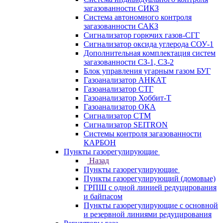
загазованности СИКЗ
Система автономного контроля
загазованности САКЗ
Сигнализатор горючих газов-СГГ
Сигнализатор оксида углерода СОУ-1
Дополнительная комплектация систем
загазованности СЗ-1, СЗ-2
Блок управления угарным газом БУГ
Газоанализатор АНКАТ
Газоанализатор СТГ
Газоанализатор Хоббит-Т
Газоанализатор ОКА
Сигнализатор СТМ
Сигнализатор SEITRON
Системы контроля загазованности
КАРБОН
Пункты газорегулирующие
Назад
Пункты газорегулирующие
Пункты газорегулирующий (домовые)
ГРПШ с одной линией редуцирования
и байпасом
Пункты газорегулирующие с основной
и резервной линиями редуцирования