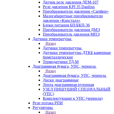
Датчик реле давления ДЕМ-107
Реле давления KPI 35 Danfoss
Преобразователи давления «Сапфир»
Малогабаритные преобразователи
давления «Кристалл»
Блоки питания БП/БКП-36
Преобразователи давления ДМЭ
Преобразователь давления МПЭ
Датчики температуры
Назад
Датчики температуры
Датчики температуры ДТКБ камерные
биметаллические
Термодатчики ТД-М
Диаграммная бумага, УПС, чернила
Назад
Диаграммная бумага, УПС, чернила
Диски диаграммные
Лента диаграммная рулонная
УЗЕЛ ПИШУЩИЙ СПЕЦИАЛЬНЫЙ
(УПС)
Комплектующие к УПС (чернила)
Реле потока РПИ
Регуляторы
Назад