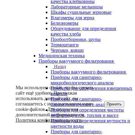
качества клейковины
Лабораторные мельницы
Шкафы сушильные зерновые
Влагомеры для зерна
Белизномеры
Оборудование для определения
качества хлеба
Пробоотборники, щупы
Термоштанги
Черпаки, ковши
Медицинская техника
Приборы вакуумного фильтрования
Назад
Приборы вакуумного фильтрования
Приборы для санитарно-
микробиологического анализа
Мы используем cookie, чтобы сделать
Приборы для определения взвешенных
сайт ещё удобнее. Продолжая
веществ
использовать данный сайт, вы
Приборы для санитарно-
соглашаетесь с использованием нами
Принять
паразитологического анализа
cookie-файлов. Для получения
Приборы для определения чистоты
дополнительной информации см.
нефтепродуктов, топлив и масел
Политика конфиденциальности
.
Приборы для определения мутности и
цветности воды
Приборы для санитарно-