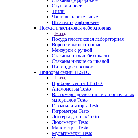
Стаканы фарфоровые
Ступка и пест
Тигли
Чаши выпарительные
Шпатели фарфоровые
Посуда пластиковая лабораторная
Назад
Посуда пластиковая лабораторная
Воронки лабораторные
Мензурки с ручкой
Стаканы низкие без шкалы
Стаканы низкие со шкалой
Цилиндр с носиком
Приборы серии TESTO
Назад
Приборы серии TESTO
Анемометры Testo
Влагомеры древесины и строительных
материалов Testo
Газоанализаторы Testo
Гигрометры Testo
Логгеры данных Testo
Люксметры Testo
Манометры Testo
Мультиметры Testo