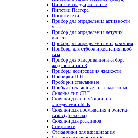
Пипетки градуированные
Пипетки Пастера
Поглотители
Прибор для определения активности
угля
Прибор для определения летучих
кислот
Прибор для определения нитрозамина
Приборы для отбора и хранения проб
газа
Прибор для отмеривания и отбора
жидкостей тип 3
Приборы дозирования жидкости
Пробирки ПЧП
Пробирки стеклянные
Пробки стеклянные, пластмассовые
Склянка тип СВТ
Склянки для инкубации при
определении БПК
Склянки для промывания и очистки
газов (Дрекселя)
Склянки для реактивов
Спиртовки
Стаканчики для взвешивания
Стаканы высокие тип В