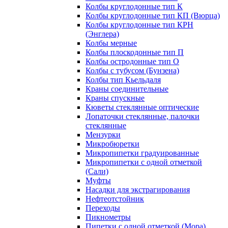
Колбы круглодонные тип К
Колбы круглодонные тип КП (Вюрца)
Колбы круглодонные тип КРН
(Энглера)
Колбы мерные
Колбы плоскодонные тип П
Колбы остродонные тип О
Колбы с тубусом (Бунзена)
Колбы тип Кьельдаля
Краны соединительные
Краны спускные
Кюветы стеклянные оптические
Лопаточки стеклянные, палочки
стеклянные
Мензурки
Микробюретки
Микропипетки градуированные
Микропипетки с одной отметкой
(Сали)
Муфты
Насадки для экстрагирования
Нефтеотстойник
Переходы
Пикнометры
Пипетки с одной отметкой (Мора)