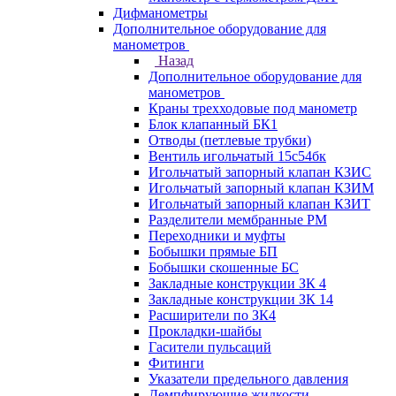
Дифманометры
Дополнительное оборудование для
манометров
Назад
Дополнительное оборудование для
манометров
Краны трехходовые под манометр
Блок клапанный БК1
Отводы (петлевые трубки)
Вентиль игольчатый 15с54бк
Игольчатый запорный клапан КЗИС
Игольчатый запорный клапан КЗИМ
Игольчатый запорный клапан КЗИТ
Разделители мембранные РМ
Переходники и муфты
Бобышки прямые БП
Бобышки скошенные БС
Закладные конструкции ЗК 4
Закладные конструкции ЗК 14
Расширители по ЗК4
Прокладки-шайбы
Гасители пульсаций
Фитинги
Указатели предельного давления
Демпфирующие жидкости