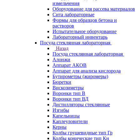
измельчения
Оборудование для рассева материалов
Сита лабораторные
Формы для образцов бетона и
растворов
Испытательное оборудование
Лабораторный инвентарь
Посуда стеклянная лабораторная
Назад
Посуда стеклянная лабораторная
Алонжи
Аппарат АКОВ
Аппарат для анализа кислорода
Бутирометры (жиромеры)
Бюретки
Вискозиметры
Воронки тип В
Воронки тип ВД
Дистилляторы стеклянные
Изгибы
Капельницы
Каплеуловители
Керны
Колбы грушевидные тип Гр
Колбы конические тип Кн