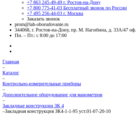
+7 863 245-49-49
г. Ростов-на-Дону
+7 800 775-41-03
Бесплатный звонок по России
+7 495 256-44-03
г. Москва
Заказать звонок
prom@lab-oborudovanie.ru
344068, г. Ростов-на-Дону, пр. М. Нагибина, д. 33А/47 оф.
Пн. – Пт.: с 8:00 до 17:00
Главная
–
Каталог
–
Контрольно-измерительные приборы
–
Дополнительное оборудование для манометров
–
Закладные конструкции ЗК 4
–
Закладная конструкция ЗК4-1-1-95 уст.01-07-20-10