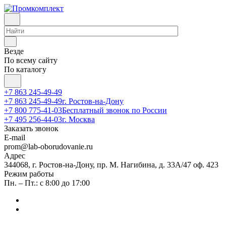
Везде
По всему сайту
По каталогу
+7 863 245-49-49
+7 863 245-49-49
г. Ростов-на-Дону
+7 800 775-41-03
Бесплатный звонок по России
+7 495 256-44-03
г. Москва
Заказать звонок
E-mail
prom@lab-oborudovanie.ru
Адрес
344068, г. Ростов-на-Дону, пр. М. Нагибина, д. 33А/47 оф. 423
Режим работы
Пн. – Пт.: с 8:00 до 17:00