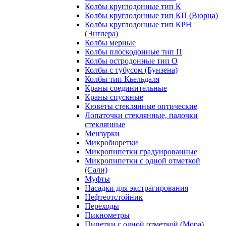
Колбы круглодонные тип К
Колбы круглодонные тип КП (Вюрца)
Колбы круглодонные тип КРН
(Энглера)
Колбы мерные
Колбы плоскодонные тип П
Колбы остродонные тип О
Колбы с тубусом (Бунзена)
Колбы тип Кьельдаля
Краны соединительные
Краны спускные
Кюветы стеклянные оптические
Лопаточки стеклянные, палочки
стеклянные
Мензурки
Микробюретки
Микропипетки градуированные
Микропипетки с одной отметкой
(Сали)
Муфты
Насадки для экстрагирования
Нефтеотстойник
Переходы
Пикнометры
Пипетки с одной отметкой (Мора)