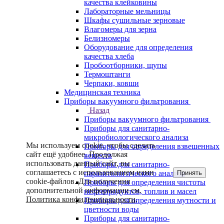
качества клейковины
Лабораторные мельницы
Шкафы сушильные зерновые
Влагомеры для зерна
Белизномеры
Оборудование для определения
качества хлеба
Пробоотборники, щупы
Термоштанги
Черпаки, ковши
Медицинская техника
Приборы вакуумного фильтрования
Назад
Приборы вакуумного фильтрования
Приборы для санитарно-
микробиологического анализа
Мы используем cookie, чтобы сделать
Приборы для определения взвешенных
сайт ещё удобнее. Продолжая
веществ
использовать данный сайт, вы
Приборы для санитарно-
соглашаетесь с использованием нами
Принять
паразитологического анализа
cookie-файлов. Для получения
Приборы для определения чистоты
дополнительной информации см.
нефтепродуктов, топлив и масел
Политика конфиденциальности
.
Приборы для определения мутности и
цветности воды
Приборы для санитарно-