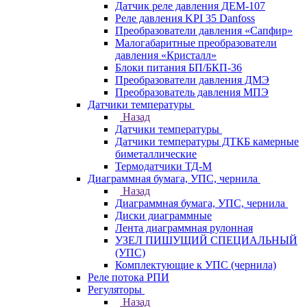
Датчик реле давления ДЕМ-107
Реле давления KPI 35 Danfoss
Преобразователи давления «Сапфир»
Малогабаритные преобразователи
давления «Кристалл»
Блоки питания БП/БКП-36
Преобразователи давления ДМЭ
Преобразователь давления МПЭ
Датчики температуры
Назад
Датчики температуры
Датчики температуры ДТКБ камерные
биметаллические
Термодатчики ТД-М
Диаграммная бумага, УПС, чернила
Назад
Диаграммная бумага, УПС, чернила
Диски диаграммные
Лента диаграммная рулонная
УЗЕЛ ПИШУЩИЙ СПЕЦИАЛЬНЫЙ
(УПС)
Комплектующие к УПС (чернила)
Реле потока РПИ
Регуляторы
Назад