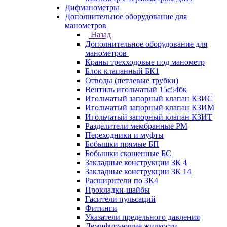
Дифманометры
Дополнительное оборудование для
манометров
Назад
Дополнительное оборудование для
манометров
Краны трехходовые под манометр
Блок клапанный БК1
Отводы (петлевые трубки)
Вентиль игольчатый 15с54бк
Игольчатый запорный клапан КЗИС
Игольчатый запорный клапан КЗИМ
Игольчатый запорный клапан КЗИТ
Разделители мембранные РМ
Переходники и муфты
Бобышки прямые БП
Бобышки скошенные БС
Закладные конструкции ЗК 4
Закладные конструкции ЗК 14
Расширители по ЗК4
Прокладки-шайбы
Гасители пульсаций
Фитинги
Указатели предельного давления
Демпфирующие жидкости