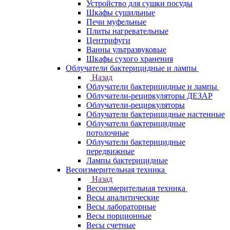
Устройство для сушки посуды
Шкафы сушильные
Печи муфельные
Плиты нагревательные
Центрифуги
Ванны ультразвуковые
Шкафы сухого хранения
Облучатели бактерицидные и лампы
Назад
Облучатели бактерицидные и лампы
Облучатели-рециркуляторы ДЕЗАР
Облучатели-рециркуляторы
Облучатели бактерицидные настенные
Облучатели бактерицидные
потолочные
Облучатели бактерицидные
передвижные
Лампы бактерицидные
Весоизмерительная техника
Назад
Весоизмерительная техника
Весы аналитические
Весы лабораторные
Весы порционные
Весы счетные