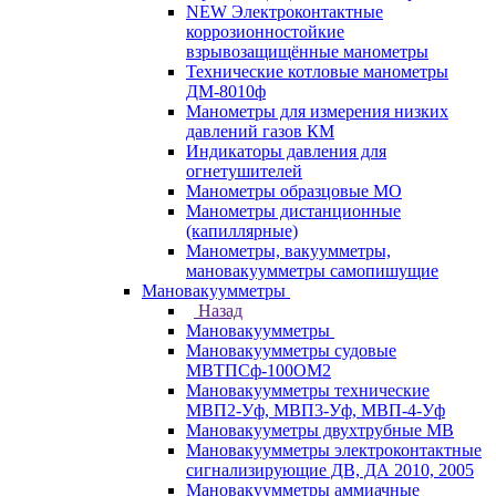
NEW Электроконтактные
коррозионностойкие
взрывозащищённые манометры
Технические котловые манометры
ДМ-8010ф
Манометры для измерения низких
давлений газов КМ
Индикаторы давления для
огнетушителей
Манометры образцовые МО
Манометры дистанционные
(капиллярные)
Манометры, вакуумметры,
мановакуумметры самопишущие
Мановакуумметры
Назад
Мановакуумметры
Мановакуумметры судовые
МВТПСф-100ОМ2
Мановакуумметры технические
МВП2-Уф, МВП3-Уф, МВП-4-Уф
Мановакууметры двухтрубные МВ
Мановакуумметры электроконтактные
сигнализирующие ДВ, ДА 2010, 2005
Мановакуумметры аммиачные