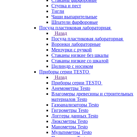
Стаканы фарфоровые
Ступка и пест
Тигли
Чаши выпарительные
Шпатели фарфоровые
Посуда пластиковая лабораторная
Назад
Посуда пластиковая лабораторная
Воронки лабораторные
Мензурки с ручкой
Стаканы низкие без шкалы
Стаканы низкие со шкалой
Цилиндр с носиком
Приборы серии TESTO
Назад
Приборы серии TESTO
Анемометры Testo
Влагомеры древесины и строительных
материалов Testo
Газоанализаторы Testo
Гигрометры Testo
Логгеры данных Testo
Люксметры Testo
Манометры Testo
Мультиметры Testo