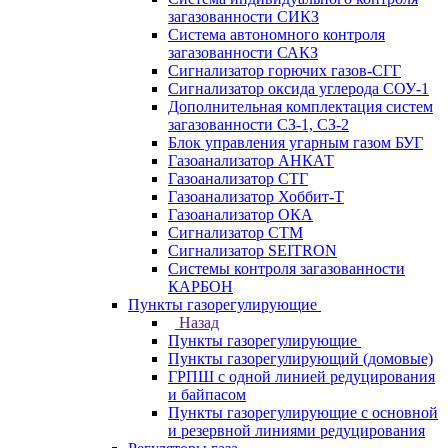
загазованности СИКЗ
Система автономного контроля
загазованности САКЗ
Сигнализатор горючих газов-СГГ
Сигнализатор оксида углерода СОУ-1
Дополнительная комплектация систем
загазованности СЗ-1, СЗ-2
Блок управления угарным газом БУГ
Газоанализатор АНКАТ
Газоанализатор СТГ
Газоанализатор Хоббит-Т
Газоанализатор ОКА
Сигнализатор СТМ
Сигнализатор SEITRON
Системы контроля загазованности
КАРБОН
Пункты газорегулирующие
Назад
Пункты газорегулирующие
Пункты газорегулирующий (домовые)
ГРПШ с одной линией редуцирования
и байпасом
Пункты газорегулирующие с основной
и резервной линиями редуцирования