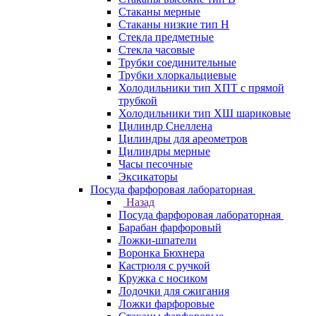
Стаканы мерные
Стаканы низкие тип Н
Стекла предметные
Стекла часовые
Трубки соединительные
Трубки хлоркальциевые
Холодильники тип ХПТ с прямой
трубкой
Холодильники тип ХШ шариковые
Цилиндр Снеллена
Цилиндры для ареометров
Цилиндры мерные
Часы песочные
Эксикаторы
Посуда фарфоровая лабораторная
Назад
Посуда фарфоровая лабораторная
Барабан фарфоровый
Ложки-шпатели
Воронка Бюхнера
Кастрюля с ручкой
Кружка с носиком
Лодочки для сжигания
Ложки фарфоровые