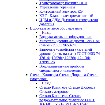
Трансформатор розжига ИВН
Управление горением
Контрольный электрод КЭ
КЭГ - Клапан электромагнитный
ИДМ и ДДМ Датчики и измерители
давления
Водоуказательное оборудование
Назад
Водоуказательное оборудование
Указатели уровня жидкости 12кч11бк
(рамки) ГОСТ 9653-74
Запорные устройства указателей
уровня. (спец. назнач.) ГОСТ 9653-74
12б1бк;12б2бк; 12б3бк, 12с13бк,
12нж13бк
Водоуказательные приборы
специального назначения
Стекло Клингера-Стекло Дюренса-Стекло
смотровое
Назад
Стекло Клингера-Стекло Дюренса-
Стекло смотровое
Стекло Клингера. Стекло
водоуказательное рифленое ГОСТ
1663-81 ТУ 21-02931-67-32-92