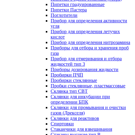
Пипетки градуированные
Пипетки Пастера
Поглотители
Прибор для определения активности
угля
Прибор для определения летучих
кислот
Прибор для определения нитрозамина
Приборы для отбора и хранения проб
газа
Прибор для отмеривания и отбора
жидкостей тип 3
Приборы дозирования жидкости
Пробирки ПЧП
Пробирки стеклянные
Пробки стеклянные, пластмассовые
Склянка тип СВТ
Склянки для инкубации при
определении БПК
Склянки для промывания и очистки
газов (Дрекселя)
Склянки для реактивов
Спиртовки
Стаканчики для взвешивания
Стаканы высокие тип В