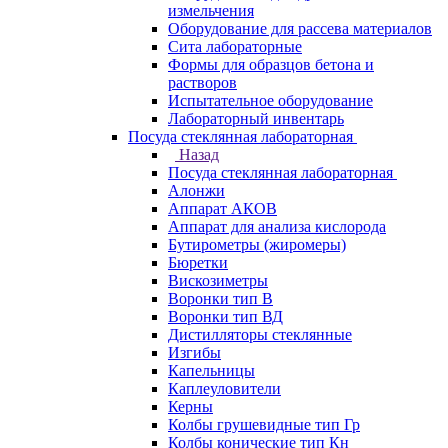
измельчения
Оборудование для рассева материалов
Сита лабораторные
Формы для образцов бетона и
растворов
Испытательное оборудование
Лабораторный инвентарь
Посуда стеклянная лабораторная
Назад
Посуда стеклянная лабораторная
Алонжи
Аппарат АКОВ
Аппарат для анализа кислорода
Бутирометры (жиромеры)
Бюретки
Вискозиметры
Воронки тип В
Воронки тип ВД
Дистилляторы стеклянные
Изгибы
Капельницы
Каплеуловители
Керны
Колбы грушевидные тип Гр
Колбы конические тип Кн