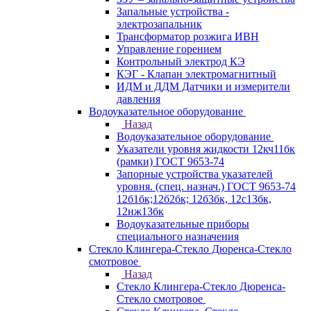
Запальные устройства -
электрозапальник
Трансформатор розжига ИВН
Управление горением
Контрольный электрод КЭ
КЭГ - Клапан электромагнитный
ИДМ и ДДМ Датчики и измерители
давления
Водоуказательное оборудование
Назад
Водоуказательное оборудование
Указатели уровня жидкости 12кч11бк
(рамки) ГОСТ 9653-74
Запорные устройства указателей
уровня. (спец. назнач.) ГОСТ 9653-74
12б1бк;12б2бк; 12б3бк, 12с13бк,
12нж13бк
Водоуказательные приборы
специального назначения
Стекло Клингера-Стекло Дюренса-Стекло
смотровое
Назад
Стекло Клингера-Стекло Дюренса-
Стекло смотровое