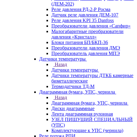
(ДЕМ-202)
Реле давления РД-2-Р Росма
Датчик реле давления ДЕМ-107
Реле давления KPI 35 Danfoss
Преобразователи давления «Сапфир»
Малогабаритные преобразователи
давления «Кристалл»
Блоки питания БП/БКП-36
Преобразователи давления ДМЭ
Преобразователь давления МПЭ
Датчики температуры
Назад
Датчики температуры
Датчики температуры ДТКБ камерные
биметаллические
Термодатчики ТД-М
Диаграммная бумага, УПС, чернила
Назад
Диаграммная бумага, УПС, чернила
Диски диаграммные
Лента диаграммная рулонная
УЗЕЛ ПИШУЩИЙ СПЕЦИАЛЬНЫЙ
(УПС)
Комплектующие к УПС (чернила)
Реле потока РПИ