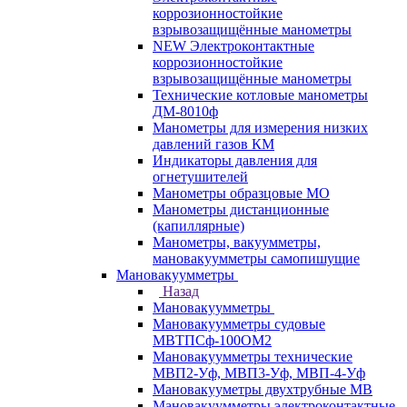
коррозионностойкие
взрывозащищённые манометры
NEW Электроконтактные
коррозионностойкие
взрывозащищённые манометры
Технические котловые манометры
ДМ-8010ф
Манометры для измерения низких
давлений газов КМ
Индикаторы давления для
огнетушителей
Манометры образцовые МО
Манометры дистанционные
(капиллярные)
Манометры, вакуумметры,
мановакуумметры самопишущие
Мановакуумметры
Назад
Мановакуумметры
Мановакуумметры судовые
МВТПСф-100ОМ2
Мановакуумметры технические
МВП2-Уф, МВП3-Уф, МВП-4-Уф
Мановакууметры двухтрубные МВ
Мановакуумметры электроконтактные