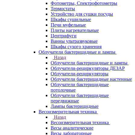
Фотометры, Спектрофотометры
Термостаты
Устройство для сушки посуды
Шкафы сушильные
Печи муфельные
Плиты нагревательные
Центрифуги
Ванны ультразвуковые
Шкафы сухого хранения
Облучатели бактерицидные и лампы
Назад
Облучатели бактерицидные и лампы
Облучатели-рециркуляторы ДЕЗАР
Облучатели-рециркуляторы
Облучатели бактерицидные настенные
Облучатели бактерицидные
потолочные
Облучатели бактерицидные
передвижные
Лампы бактерицидные
Весоизмерительная техника
Назад
Весоизмерительная техника
Весы аналитические
Весы лабораторные