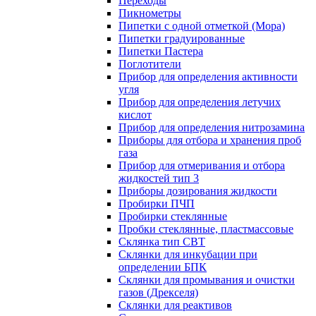
Переходы
Пикнометры
Пипетки с одной отметкой (Мора)
Пипетки градуированные
Пипетки Пастера
Поглотители
Прибор для определения активности
угля
Прибор для определения летучих
кислот
Прибор для определения нитрозамина
Приборы для отбора и хранения проб
газа
Прибор для отмеривания и отбора
жидкостей тип 3
Приборы дозирования жидкости
Пробирки ПЧП
Пробирки стеклянные
Пробки стеклянные, пластмассовые
Склянка тип СВТ
Склянки для инкубации при
определении БПК
Склянки для промывания и очистки
газов (Дрекселя)
Склянки для реактивов