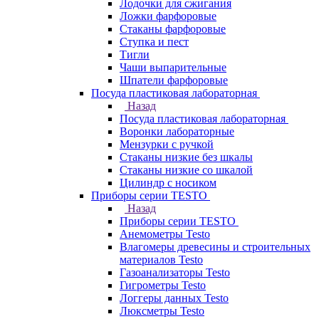
Лодочки для сжигания
Ложки фарфоровые
Стаканы фарфоровые
Ступка и пест
Тигли
Чаши выпарительные
Шпатели фарфоровые
Посуда пластиковая лабораторная
Назад
Посуда пластиковая лабораторная
Воронки лабораторные
Мензурки с ручкой
Стаканы низкие без шкалы
Стаканы низкие со шкалой
Цилиндр с носиком
Приборы серии TESTO
Назад
Приборы серии TESTO
Анемометры Testo
Влагомеры древесины и строительных
материалов Testo
Газоанализаторы Testo
Гигрометры Testo
Логгеры данных Testo
Люксметры Testo