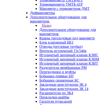
Термоманометр ТМТБ-41Т
Термоманометр ТМТБ-41Р
Манометр с термометром ДМТ
Дифманометры
Дополнительное оборудование для
манометров
Назад
Дополнительное оборудование для
манометров
Краны трехходовые под манометр
Блок клапанный БК1
Отводы (петлевые трубки)
Вентиль игольчатый 15с54бк
Игольчатый запорный клапан КЗИС
Игольчатый запорный клапан КЗИМ
Игольчатый запорный клапан КЗИТ
Разделители мембранные РМ
Переходники и муфты
Бобышки прямые БП
Бобышки скошенные БС
Закладные конструкции ЗК 4
Закладные конструкции ЗК 14
Расширители по ЗК4
Прокладки-шайбы
Гасители пульсаций