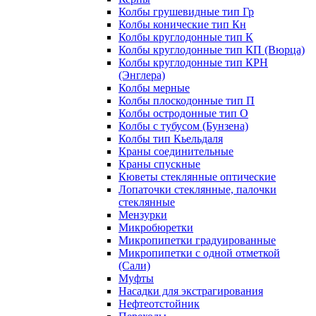
Колбы грушевидные тип Гр
Колбы конические тип Кн
Колбы круглодонные тип К
Колбы круглодонные тип КП (Вюрца)
Колбы круглодонные тип КРН
(Энглера)
Колбы мерные
Колбы плоскодонные тип П
Колбы остродонные тип О
Колбы с тубусом (Бунзена)
Колбы тип Кьельдаля
Краны соединительные
Краны спускные
Кюветы стеклянные оптические
Лопаточки стеклянные, палочки
стеклянные
Мензурки
Микробюретки
Микропипетки градуированные
Микропипетки с одной отметкой
(Сали)
Муфты
Насадки для экстрагирования
Нефтеотстойник