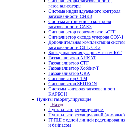
Сигнализаторы загазованности,
газоанализаторы
Система индивидуального контроля
загазованности СИКЗ
Система автономного контроля
загазованности САКЗ
Сигнализатор горючих газов-СГГ
Сигнализатор оксида углерода СОУ-1
Дополнительная комплектация систем
загазованности СЗ-1, СЗ-2
Блок управления угарным газом БУГ
Газоанализатор АНКАТ
Газоанализатор СТГ
Газоанализатор Хоббит-Т
Газоанализатор ОКА
Сигнализатор СТМ
Сигнализатор SEITRON
Системы контроля загазованности
КАРБОН
Пункты газорегулирующие
Назад
Пункты газорегулирующие
Пункты газорегулирующий (домовые)
ГРПШ с одной линией редуцирования
и байпасом