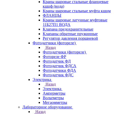
Краны шаровые стальные фланцевые
кшцф (вода)
Краны шаровые стальные муфта кшцм
ФЛАНЦЫ
Краны шаровые латунные муфтовые
11Б27П1 ВОДА
Клапана предохранительные
Клапаны обратные пружинные
Регулятор давления поршневой
Фотодатчики (фотореле)
Назад
Фотодатчики (фотореле)
Фотореле ФР
Фотодатчик ФД
Фотодатчик ФДСА
Фотодатчики ФДА
Фотодатчик ФДС
Электрика
Назад
Электрика
Амперметры
Вольтметры
Мегаомметры
Лабораторное оборудование
Назад