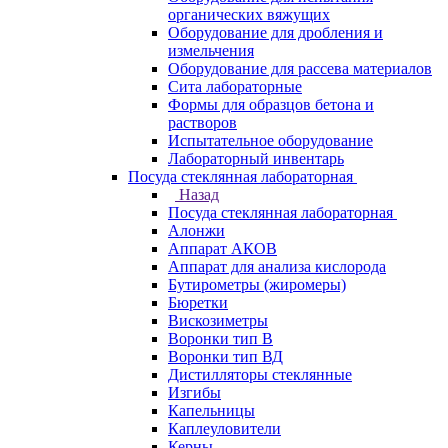
органических вяжущих
Оборудование для дробления и
измельчения
Оборудование для рассева материалов
Сита лабораторные
Формы для образцов бетона и
растворов
Испытательное оборудование
Лабораторный инвентарь
Посуда стеклянная лабораторная
Назад
Посуда стеклянная лабораторная
Алонжи
Аппарат АКОВ
Аппарат для анализа кислорода
Бутирометры (жиромеры)
Бюретки
Вискозиметры
Воронки тип В
Воронки тип ВД
Дистилляторы стеклянные
Изгибы
Капельницы
Каплеуловители
Керны