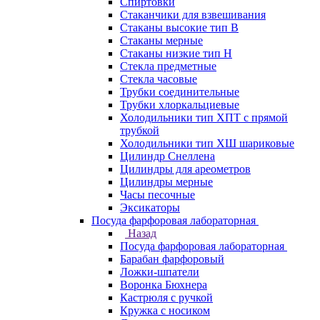
Спиртовки
Стаканчики для взвешивания
Стаканы высокие тип В
Стаканы мерные
Стаканы низкие тип Н
Стекла предметные
Стекла часовые
Трубки соединительные
Трубки хлоркальциевые
Холодильники тип ХПТ с прямой
трубкой
Холодильники тип ХШ шариковые
Цилиндр Снеллена
Цилиндры для ареометров
Цилиндры мерные
Часы песочные
Эксикаторы
Посуда фарфоровая лабораторная
Назад
Посуда фарфоровая лабораторная
Барабан фарфоровый
Ложки-шпатели
Воронка Бюхнера
Кастрюля с ручкой
Кружка с носиком