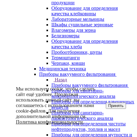
продукции
Оборудование для определения
качества клейковины
Лабораторные мельницы
Шкафы сушильные зерновые
Влагомеры для зерна
Белизномеры
Оборудование для определения
качества хлеба
Пробоотборники, щупы
Термоштанги
Черпаки, ковши
Медицинская техника
Приборы вакуумного фильтрования
Назад
Приборы вакуумного фильтрования
Мы используем cookie, чтобы сделать
Приборы для санитарно-
сайт ещё удобнее. Продолжая
микробиологического анализа
использовать данный сайт, вы
Приборы для определения взвешенных
соглашаетесь с использованием нами
Принять
веществ
cookie-файлов. Для получения
Приборы для санитарно-
дополнительной информации см.
паразитологического анализа
Политика конфиденциальности
.
Приборы для определения чистоты
нефтепродуктов, топлив и масел
Приборы для определения мутности и