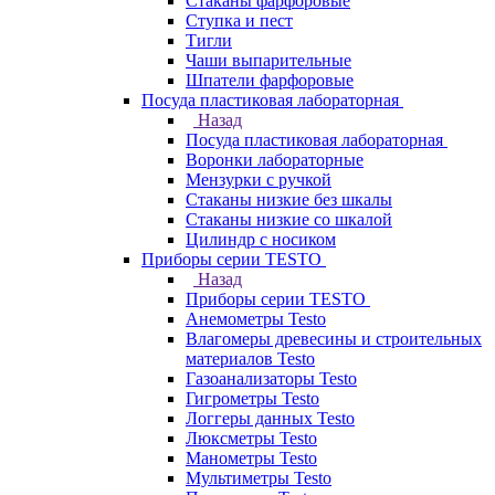
Стаканы фарфоровые
Ступка и пест
Тигли
Чаши выпарительные
Шпатели фарфоровые
Посуда пластиковая лабораторная
Назад
Посуда пластиковая лабораторная
Воронки лабораторные
Мензурки с ручкой
Стаканы низкие без шкалы
Стаканы низкие со шкалой
Цилиндр с носиком
Приборы серии TESTO
Назад
Приборы серии TESTO
Анемометры Testo
Влагомеры древесины и строительных
материалов Testo
Газоанализаторы Testo
Гигрометры Testo
Логгеры данных Testo
Люксметры Testo
Манометры Testo
Мультиметры Testo