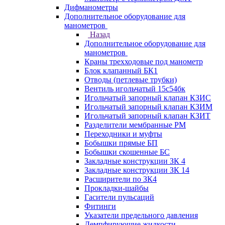
Дифманометры
Дополнительное оборудование для
манометров
Назад
Дополнительное оборудование для
манометров
Краны трехходовые под манометр
Блок клапанный БК1
Отводы (петлевые трубки)
Вентиль игольчатый 15с54бк
Игольчатый запорный клапан КЗИС
Игольчатый запорный клапан КЗИМ
Игольчатый запорный клапан КЗИТ
Разделители мембранные РМ
Переходники и муфты
Бобышки прямые БП
Бобышки скошенные БС
Закладные конструкции ЗК 4
Закладные конструкции ЗК 14
Расширители по ЗК4
Прокладки-шайбы
Гасители пульсаций
Фитинги
Указатели предельного давления
Демпфирующие жидкости