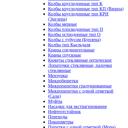
Колбы круглодонные тип К
Колбы круглодонные тип КП (Вюрца)
Колбы круглодонные тип КРН
(Энглера)
Колбы мерные
Колбы плоскодонные тип П
Колбы остродонные тип О
Колбы с тубусом (Бунзена)
Колбы тип Кьельдаля
Краны соединительные
Краны спускные
Кюветы стеклянные оптические
Лопаточки стеклянные, палочки
стеклянные
Мензурки
Микробюретки
Микропипетки градуированные
Микропипетки с одной отметкой
(Сали)
Муфты
Насадки для экстрагирования
Нефтеотстойник
Переходы
Пикнометры
Пипетки с одной отметкой (Мора)