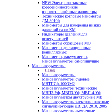
NEW Электроконтактные
коррозионностойкие
взрывозащищённые манометры
Технические котловые манометры
ДМ-8010ф
Манометры для измерения низких
давлений газов КМ
Индикаторы давления для
огнетушителей
Манометры образцовые МО
Манометры дистанционные
(капиллярные)
Манометры, вакуумметры,
мановакуумметры самопишущие
Мановакуумметры
Назад
Мановакуумметры
Мановакуумметры судовые
МВТПСф-100ОМ2
Мановакуумметры технические
МВП2-Уф, МВП3-Уф, МВП-4-Уф
Мановакууметры двухтрубные МВ
Мановакуумметры электроконтактные
сигнализирующие ДВ, ДА 2010, 2005
Мановакуумметры аммиачные