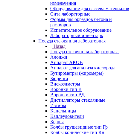
измельчения
Оборудование для рассева материалов
Сита лабораторные
Формы для образцов бетона и
растворов
Испытательное оборудование
Лабораторный инвентарь
Посуда стеклянная лабораторная
Назад
Посуда стеклянная лабораторная
Алонжи
Аппарат АКОВ
Аппарат для анализа кислорода
Бутирометры (жиромеры)
Бюретки
Вискозиметры
Воронки тип В
Воронки тип ВД
Дистилляторы стеклянные
Изгибы
Капельницы
Каплеуловители
Керны
Колбы грушевидные тип Гр
Колбы конические тип Кн