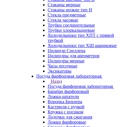
Стаканы мерные
Стаканы низкие тип Н
Стекла предметные
Стекла часовые
Трубки соединительные
Трубки хлоркальциевые
Холодильники тип ХПТ с прямой
трубкой
Холодильники тип ХШ шариковые
Цилиндр Снеллена
Цилиндры для ареометров
Цилиндры мерные
Часы песочные
Эксикаторы
Посуда фарфоровая лабораторная
Назад
Посуда фарфоровая лабораторная
Барабан фарфоровый
Ложки-шпатели
Воронка Бюхнера
Кастрюля с ручкой
Кружка с носиком
Лодочки для сжигания
Ложки фарфоровые