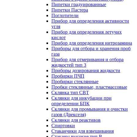
Пипетки градуированные
Пипетки Пастера
Поглотители
Прибор для определения активности
угля
Прибор для определения летучих
кислот
Прибор для определения нитрозамина
Приборы для отбора и хранения проб
газа
Прибор для отмеривания и отбора
жидкостей тип 3
Приборы дозирования жидкости
Пробирки ПЧП
Пробирки стеклянные
Пробки стеклянные, пластмассовые
Склянка тип СВТ
Склянки для инкубации при
определении БПК
Склянки для промывания и очистки
газов (Дрекселя)
Склянки для реактивов
Спиртовки
Стаканчики для взвешивания
Стаканы высокие тип В