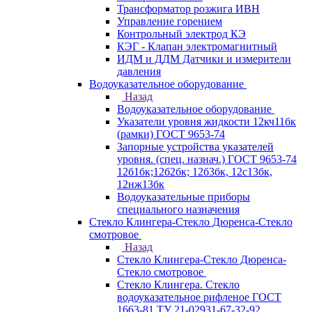
Трансформатор розжига ИВН
Управление горением
Контрольный электрод КЭ
КЭГ - Клапан электромагнитный
ИДМ и ДДМ Датчики и измерители
давления
Водоуказательное оборудование
Назад
Водоуказательное оборудование
Указатели уровня жидкости 12кч11бк
(рамки) ГОСТ 9653-74
Запорные устройства указателей
уровня. (спец. назнач.) ГОСТ 9653-74
12б1бк;12б2бк; 12б3бк, 12с13бк,
12нж13бк
Водоуказательные приборы
специального назначения
Стекло Клингера-Стекло Дюренса-Стекло
смотровое
Назад
Стекло Клингера-Стекло Дюренса-
Стекло смотровое
Стекло Клингера. Стекло
водоуказательное рифленое ГОСТ
1663-81 ТУ 21-02931-67-32-92