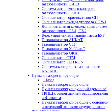
загазованности СИКЗ
Система автономного контроля
загазованности САКЗ
Сигнализатор горючих газов-СГГ
Сигнализатор оксида углерода СОУ-1
Дополнительная комплектация систем
загазованности СЗ-1, СЗ-2
Блок управления угарным газом БУГ
Газоанализатор АНКАТ
Газоанализатор СТГ
Газоанализатор Хоббит-Т
Газоанализатор ОКА
Сигнализатор СТМ
Сигнализатор SEITRON
Системы контроля загазованности
КАРБОН
Пункты газорегулирующие
Назад
Пункты газорегулирующие
Пункты газорегулирующий (домовые)
ГРПШ с одной линией редуцирования
и байпасом
Пункты газорегулирующие с основной
и резервной линиями редуцирования