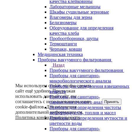
качества клейковины
Лабораторные мельницы
Шкафы сушильные зерновые
Влагомеры для зерна
Белизномеры
Оборудование для определения
качества хлеба
Пробоотборники, щупы
Термоштанги
Черпаки, ковши
Медицинская техника
Приборы вакуумного фильтрования
Назад
Приборы вакуумного фильтрования
Приборы для санитарно-
микробиологического анализа
Мы используем cookie, чтобы сделать
Приборы для определения взвешенных
сайт ещё удобнее. Продолжая
веществ
использовать данный сайт, вы
Приборы для санитарно-
соглашаетесь с использованием нами
Принять
паразитологического анализа
cookie-файлов. Для получения
Приборы для определения чистоты
дополнительной информации см.
нефтепродуктов, топлив и масел
Политика конфиденциальности
.
Приборы для определения мутности и
цветности воды
Приборы для санитарно-