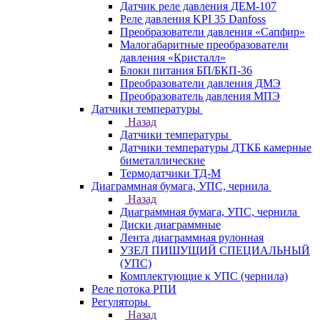
Датчик реле давления ДЕМ-107
Реле давления KPI 35 Danfoss
Преобразователи давления «Сапфир»
Малогабаритные преобразователи
давления «Кристалл»
Блоки питания БП/БКП-36
Преобразователи давления ДМЭ
Преобразователь давления МПЭ
Датчики температуры
Назад
Датчики температуры
Датчики температуры ДТКБ камерные
биметаллические
Термодатчики ТД-М
Диаграммная бумага, УПС, чернила
Назад
Диаграммная бумага, УПС, чернила
Диски диаграммные
Лента диаграммная рулонная
УЗЕЛ ПИШУЩИЙ СПЕЦИАЛЬНЫЙ
(УПС)
Комплектующие к УПС (чернила)
Реле потока РПИ
Регуляторы
Назад