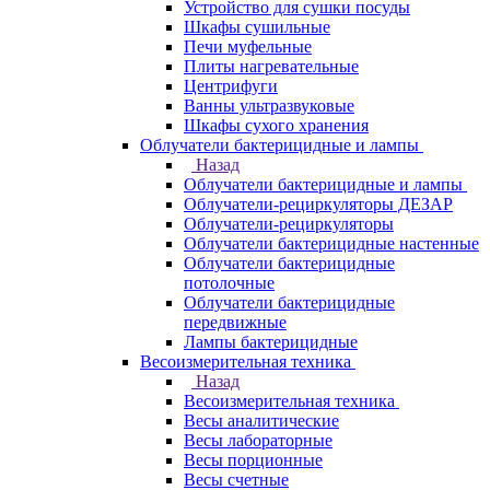
Устройство для сушки посуды
Шкафы сушильные
Печи муфельные
Плиты нагревательные
Центрифуги
Ванны ультразвуковые
Шкафы сухого хранения
Облучатели бактерицидные и лампы
Назад
Облучатели бактерицидные и лампы
Облучатели-рециркуляторы ДЕЗАР
Облучатели-рециркуляторы
Облучатели бактерицидные настенные
Облучатели бактерицидные
потолочные
Облучатели бактерицидные
передвижные
Лампы бактерицидные
Весоизмерительная техника
Назад
Весоизмерительная техника
Весы аналитические
Весы лабораторные
Весы порционные
Весы счетные