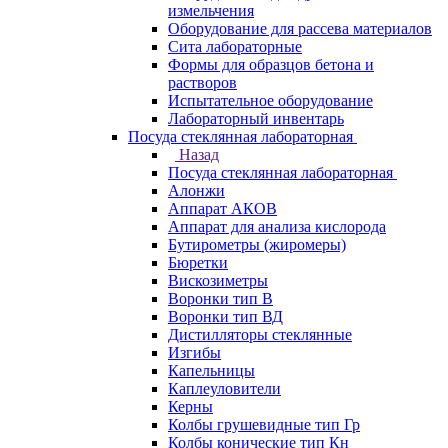
измельчения
Оборудование для рассева материалов
Сита лабораторные
Формы для образцов бетона и
растворов
Испытательное оборудование
Лабораторный инвентарь
Посуда стеклянная лабораторная
Назад
Посуда стеклянная лабораторная
Алонжи
Аппарат АКОВ
Аппарат для анализа кислорода
Бутирометры (жиромеры)
Бюретки
Вискозиметры
Воронки тип В
Воронки тип ВД
Дистилляторы стеклянные
Изгибы
Капельницы
Каплеуловители
Керны
Колбы грушевидные тип Гр
Колбы конические тип Кн