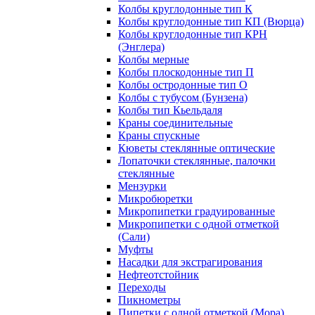
Колбы круглодонные тип К
Колбы круглодонные тип КП (Вюрца)
Колбы круглодонные тип КРН
(Энглера)
Колбы мерные
Колбы плоскодонные тип П
Колбы остродонные тип О
Колбы с тубусом (Бунзена)
Колбы тип Кьельдаля
Краны соединительные
Краны спускные
Кюветы стеклянные оптические
Лопаточки стеклянные, палочки
стеклянные
Мензурки
Микробюретки
Микропипетки градуированные
Микропипетки с одной отметкой
(Сали)
Муфты
Насадки для экстрагирования
Нефтеотстойник
Переходы
Пикнометры
Пипетки с одной отметкой (Мора)