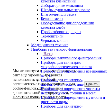
качества клейковины
Лабораторные мельницы
Шкафы сушильные зерновые
Влагомеры для зерна
Белизномеры
Оборудование для определения
качества хлеба
Пробоотборники, щупы
Термоштанги
Черпаки, ковши
Медицинская техника
Приборы вакуумного фильтрования
Назад
Приборы вакуумного фильтрования
Приборы для санитарно-
микробиологического анализа
Мы используем cookie, чтобы сделать
Приборы для определения взвешенных
сайт ещё удобнее. Продолжая
веществ
использовать данный сайт, вы
Приборы для санитарно-
соглашаетесь с использованием нами
Принять
паразитологического анализа
cookie-файлов. Для получения
Приборы для определения чистоты
дополнительной информации см.
нефтепродуктов, топлив и масел
Политика конфиденциальности
.
Приборы для определения мутности и
цветности воды
Приборы для санитарно-