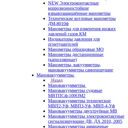
NEW Электроконтактные
коррозионностойкие
взрывозащищённые манометры
Технические котловые манометры
ДМ-8010ф
Манометры для измерения низких
давлений газов КМ
Индикаторы давления для
огнетушителей
Манометры образцовые МО
Манометры дистанционные
(капиллярные)
Манометры, вакуумметры,
мановакуумметры самопишущие
Мановакуумметры
Назад
Мановакуумметры
Мановакуумметры судовые
МВТПСф-100ОМ2
Мановакуумметры технические
МВП2-Уф, МВП3-Уф, МВП-4-Уф
Мановакууметры двухтрубные МВ
Мановакуумметры электроконтактные
сигнализирующие ДВ, ДА 2010, 2005
Мановакуумметры аммиачные