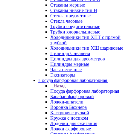
Стаканы мерные
Стаканы низкие тип Н
Стекла предметные
Стекла часовые
Трубки соединительные
Трубки хлоркальциевые
Холодильники тип ХПТ с прямой
трубкой
Холодильники тип ХШ шариковые
Цилиндр Снеллена
Цилиндры для ареометров
Цилиндры мерные
Часы песочные
Эксикаторы
Посуда фарфоровая лабораторная
Назад
Посуда фарфоровая лабораторная
Барабан фарфоровый
Ложки-шпатели
Воронка Бюхнера
Кастрюля с ручкой
Кружка с носиком
Лодочки для сжигания
Ложки фарфоровые