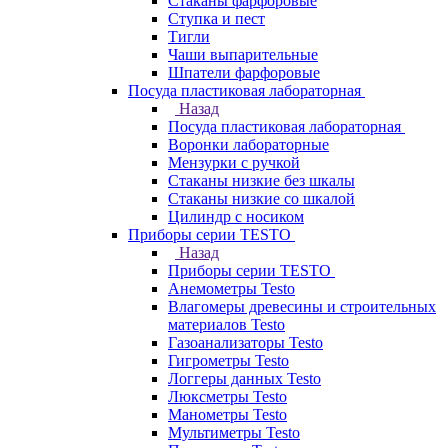
Стаканы фарфоровые
Ступка и пест
Тигли
Чаши выпарительные
Шпатели фарфоровые
Посуда пластиковая лабораторная
Назад
Посуда пластиковая лабораторная
Воронки лабораторные
Мензурки с ручкой
Стаканы низкие без шкалы
Стаканы низкие со шкалой
Цилиндр с носиком
Приборы серии TESTO
Назад
Приборы серии TESTO
Анемометры Testo
Влагомеры древесины и строительных
материалов Testo
Газоанализаторы Testo
Гигрометры Testo
Логгеры данных Testo
Люксметры Testo
Манометры Testo
Мультиметры Testo