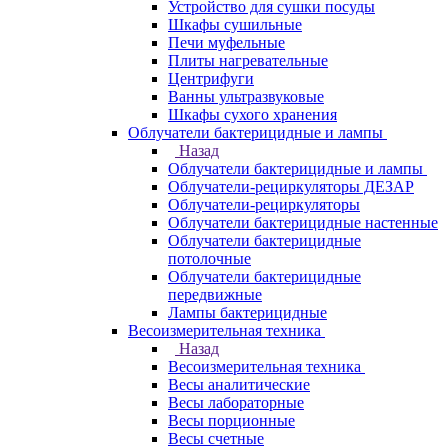
Устройство для сушки посуды
Шкафы сушильные
Печи муфельные
Плиты нагревательные
Центрифуги
Ванны ультразвуковые
Шкафы сухого хранения
Облучатели бактерицидные и лампы
Назад
Облучатели бактерицидные и лампы
Облучатели-рециркуляторы ДЕЗАР
Облучатели-рециркуляторы
Облучатели бактерицидные настенные
Облучатели бактерицидные
потолочные
Облучатели бактерицидные
передвижные
Лампы бактерицидные
Весоизмерительная техника
Назад
Весоизмерительная техника
Весы аналитические
Весы лабораторные
Весы порционные
Весы счетные