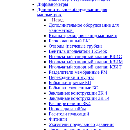
Дифманометры
Дополнительное оборудование для
манометров
Назад
Дополнительное оборудование для
манометров
Краны трехходовые под манометр
Блок клапанный БК1
Отводы (петлевые трубки)
Вентиль игольчатый 15с54бк
Игольчатый запорный клапан КЗИС
Игольчатый запорный клапан КЗИМ
Игольчатый запорный клапан КЗИТ
Разделители мембранные РМ
Переходники и муфты
Бобышки прямые БП
Бобышки скошенные БС
Закладные конструкции ЗК 4
Закладные конструкции ЗК 14
Расширители по ЗК4
Прокладки-шайбы
Гасители пульсаций
Фитинги
Указатели предельного давления
Демпфирующие жидкости