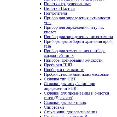
Пипетки градуированные
Пипетки Пастера
Поглотители
Прибор для определения активности
угля
Прибор для определения летучих
кислот
Прибор для определения нитрозамина
Приборы для отбора и хранения проб
газа
Прибор для отмеривания и отбора
жидкостей тип 3
Приборы дозирования жидкости
Пробирки ПЧП
Пробирки стеклянные
Пробки стеклянные, пластмассовые
Склянка тип СВТ
Склянки для инкубации при
определении БПК
Склянки для промывания и очистки
газов (Дрекселя)
Склянки для реактивов
Спиртовки
Стаканчики для взвешивания
Стаканы высокие тип В