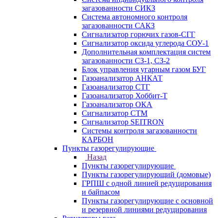
загазованности СИКЗ
Система автономного контроля
загазованности САКЗ
Сигнализатор горючих газов-СГГ
Сигнализатор оксида углерода СОУ-1
Дополнительная комплектация систем
загазованности СЗ-1, СЗ-2
Блок управления угарным газом БУГ
Газоанализатор АНКАТ
Газоанализатор СТГ
Газоанализатор Хоббит-Т
Газоанализатор ОКА
Сигнализатор СТМ
Сигнализатор SEITRON
Системы контроля загазованности
КАРБОН
Пункты газорегулирующие
Назад
Пункты газорегулирующие
Пункты газорегулирующий (домовые)
ГРПШ с одной линией редуцирования
и байпасом
Пункты газорегулирующие с основной
и резервной линиями редуцирования