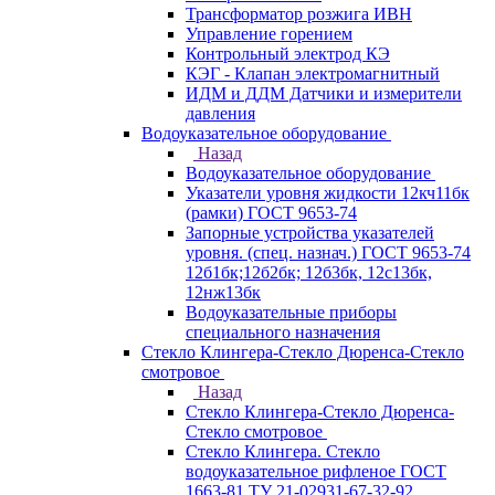
Трансформатор розжига ИВН
Управление горением
Контрольный электрод КЭ
КЭГ - Клапан электромагнитный
ИДМ и ДДМ Датчики и измерители
давления
Водоуказательное оборудование
Назад
Водоуказательное оборудование
Указатели уровня жидкости 12кч11бк
(рамки) ГОСТ 9653-74
Запорные устройства указателей
уровня. (спец. назнач.) ГОСТ 9653-74
12б1бк;12б2бк; 12б3бк, 12с13бк,
12нж13бк
Водоуказательные приборы
специального назначения
Стекло Клингера-Стекло Дюренса-Стекло
смотровое
Назад
Стекло Клингера-Стекло Дюренса-
Стекло смотровое
Стекло Клингера. Стекло
водоуказательное рифленое ГОСТ
1663-81 ТУ 21-02931-67-32-92