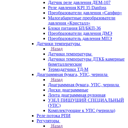
Датчик реле давления ДЕМ-107
Реле давления KPI 35 Danfoss
Преобразователи давления «Сапфир»
Малогабаритные преобразователи
давления «Кристалл»
Блоки питания БП/БКП-36
Преобразователи давления ДМЭ
Преобразователь давления МПЭ
Датчики температуры
Назад
Датчики температуры
Датчики температуры ДТКБ камерные
биметаллические
Термодатчики ТД-М
Диаграммная бумага, УПС, чернила
Назад
Диаграммная бумага, УПС, чернила
Диски диаграммные
Лента диаграммная рулонная
УЗЕЛ ПИШУЩИЙ СПЕЦИАЛЬНЫЙ
(УПС)
Комплектующие к УПС (чернила)
Реле потока РПИ
Регуляторы
Назад