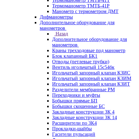
Термоманометр ТМТБ-41Т
Термоманометр ТМТБ-41Р
Манометр с термометром ДМТ
Дифманометры
Дополнительное оборудование для
манометров
Назад
Дополнительное оборудование для
манометров
Краны трехходовые под манометр
Блок клапанный БК1
Отводы (петлевые трубки)
Вентиль игольчатый 15с54бк
Игольчатый запорный клапан КЗИС
Игольчатый запорный клапан КЗИМ
Игольчатый запорный клапан КЗИТ
Разделители мембранные РМ
Переходники и муфты
Бобышки прямые БП
Бобышки скошенные БС
Закладные конструкции ЗК 4
Закладные конструкции ЗК 14
Расширители по ЗК4
Прокладки-шайбы
Гасители пульсаций