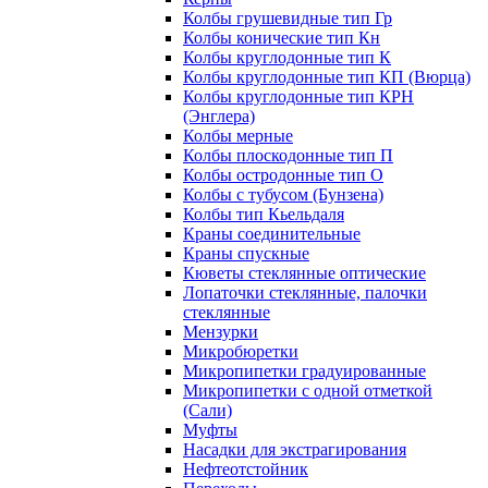
Колбы грушевидные тип Гр
Колбы конические тип Кн
Колбы круглодонные тип К
Колбы круглодонные тип КП (Вюрца)
Колбы круглодонные тип КРН
(Энглера)
Колбы мерные
Колбы плоскодонные тип П
Колбы остродонные тип О
Колбы с тубусом (Бунзена)
Колбы тип Кьельдаля
Краны соединительные
Краны спускные
Кюветы стеклянные оптические
Лопаточки стеклянные, палочки
стеклянные
Мензурки
Микробюретки
Микропипетки градуированные
Микропипетки с одной отметкой
(Сали)
Муфты
Насадки для экстрагирования
Нефтеотстойник