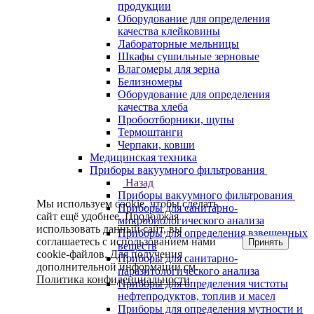
продукции
Оборудование для определения
качества клейковины
Лабораторные мельницы
Шкафы сушильные зерновые
Влагомеры для зерна
Белизномеры
Оборудование для определения
качества хлеба
Пробоотборники, щупы
Термоштанги
Черпаки, ковши
Медицинская техника
Приборы вакуумного фильтрования
Назад
Приборы вакуумного фильтрования
Мы используем cookie, чтобы сделать
Приборы для санитарно-
сайт ещё удобнее. Продолжая
микробиологического анализа
использовать данный сайт, вы
Приборы для определения взвешенных
соглашаетесь с использованием нами
Принять
веществ
cookie-файлов. Для получения
Приборы для санитарно-
дополнительной информации см.
паразитологического анализа
Политика конфиденциальности
.
Приборы для определения чистоты
нефтепродуктов, топлив и масел
Приборы для определения мутности и