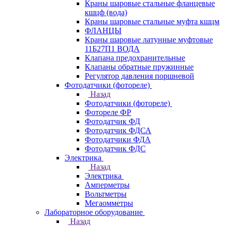
Краны шаровые стальные фланцевые
кшцф (вода)
Краны шаровые стальные муфта кшцм
ФЛАНЦЫ
Краны шаровые латунные муфтовые
11Б27П1 ВОДА
Клапана предохранительные
Клапаны обратные пружинные
Регулятор давления поршневой
Фотодатчики (фотореле)
Назад
Фотодатчики (фотореле)
Фотореле ФР
Фотодатчик ФД
Фотодатчик ФДСА
Фотодатчики ФДА
Фотодатчик ФДС
Электрика
Назад
Электрика
Амперметры
Вольтметры
Мегаомметры
Лабораторное оборудование
Назад