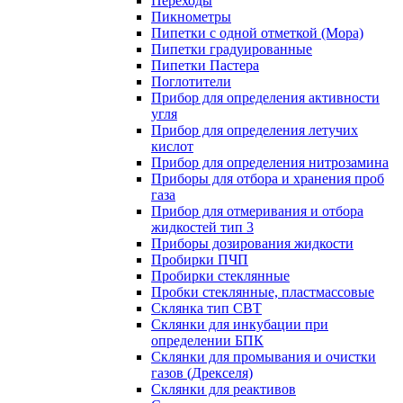
Переходы
Пикнометры
Пипетки с одной отметкой (Мора)
Пипетки градуированные
Пипетки Пастера
Поглотители
Прибор для определения активности
угля
Прибор для определения летучих
кислот
Прибор для определения нитрозамина
Приборы для отбора и хранения проб
газа
Прибор для отмеривания и отбора
жидкостей тип 3
Приборы дозирования жидкости
Пробирки ПЧП
Пробирки стеклянные
Пробки стеклянные, пластмассовые
Склянка тип СВТ
Склянки для инкубации при
определении БПК
Склянки для промывания и очистки
газов (Дрекселя)
Склянки для реактивов