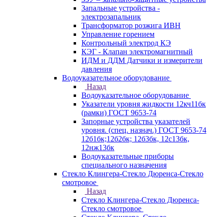
Запальные устройства -
электрозапальник
Трансформатор розжига ИВН
Управление горением
Контрольный электрод КЭ
КЭГ - Клапан электромагнитный
ИДМ и ДДМ Датчики и измерители
давления
Водоуказательное оборудование
Назад
Водоуказательное оборудование
Указатели уровня жидкости 12кч11бк
(рамки) ГОСТ 9653-74
Запорные устройства указателей
уровня. (спец. назнач.) ГОСТ 9653-74
12б1бк;12б2бк; 12б3бк, 12с13бк,
12нж13бк
Водоуказательные приборы
специального назначения
Стекло Клингера-Стекло Дюренса-Стекло
смотровое
Назад
Стекло Клингера-Стекло Дюренса-
Стекло смотровое