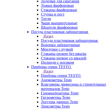
Лодочки для сжигания
Ложки фарфоровые
Стаканы фарфоровые
Ступка и пест
Тигли
Чаши выпарительные
Шпатели фарфоровые
Посуда пластиковая лабораторная
Назад
Посуда пластиковая лабораторная
Воронки лабораторные
Мензурки с ручкой
Стаканы низкие без шкалы
Стаканы низкие со шкалой
Цилиндр с носиком
Приборы серии TESTO
Назад
Приборы серии TESTO
Анемометры Testo
Влагомеры древесины и строительных
материалов Testo
Газоанализаторы Testo
Гигрометры Testo
Логгеры данных Testo
Люксметры Testo