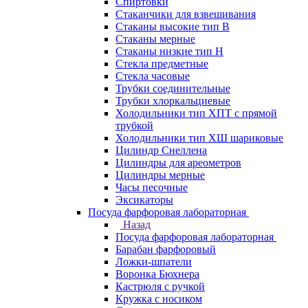
Спиртовки
Стаканчики для взвешивания
Стаканы высокие тип В
Стаканы мерные
Стаканы низкие тип Н
Стекла предметные
Стекла часовые
Трубки соединительные
Трубки хлоркальциевые
Холодильники тип ХПТ с прямой
трубкой
Холодильники тип ХШ шариковые
Цилиндр Снеллена
Цилиндры для ареометров
Цилиндры мерные
Часы песочные
Эксикаторы
Посуда фарфоровая лабораторная
Назад
Посуда фарфоровая лабораторная
Барабан фарфоровый
Ложки-шпатели
Воронка Бюхнера
Кастрюля с ручкой
Кружка с носиком