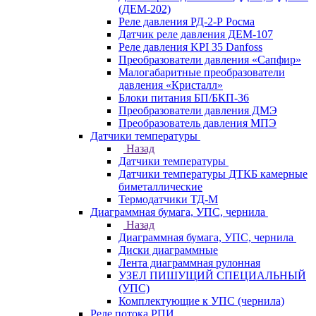
(ДЕМ-202)
Реле давления РД-2-Р Росма
Датчик реле давления ДЕМ-107
Реле давления KPI 35 Danfoss
Преобразователи давления «Сапфир»
Малогабаритные преобразователи
давления «Кристалл»
Блоки питания БП/БКП-36
Преобразователи давления ДМЭ
Преобразователь давления МПЭ
Датчики температуры
Назад
Датчики температуры
Датчики температуры ДТКБ камерные
биметаллические
Термодатчики ТД-М
Диаграммная бумага, УПС, чернила
Назад
Диаграммная бумага, УПС, чернила
Диски диаграммные
Лента диаграммная рулонная
УЗЕЛ ПИШУЩИЙ СПЕЦИАЛЬНЫЙ
(УПС)
Комплектующие к УПС (чернила)
Реле потока РПИ