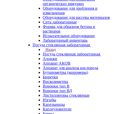
органических вяжущих
Оборудование для дробления и
измельчения
Оборудование для рассева материалов
Сита лабораторные
Формы для образцов бетона и
растворов
Испытательное оборудование
Лабораторный инвентарь
Посуда стеклянная лабораторная
Назад
Посуда стеклянная лабораторная
Алонжи
Аппарат АКОВ
Аппарат для анализа кислорода
Бутирометры (жиромеры)
Бюретки
Вискозиметры
Воронки тип В
Воронки тип ВД
Дистилляторы стеклянные
Изгибы
Капельницы
Каплеуловители
Керны