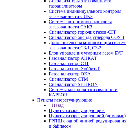
Сигнализаторы загазованности,
газоанализаторы
Система индивидуального контроля
загазованности СИКЗ
Система автономного контроля
загазованности САКЗ
Сигнализатор горючих газов-СГГ
Сигнализатор оксида углерода СОУ-1
Дополнительная комплектация систем
загазованности СЗ-1, СЗ-2
Блок управления угарным газом БУГ
Газоанализатор АНКАТ
Газоанализатор СТГ
Газоанализатор Хоббит-Т
Газоанализатор ОКА
Сигнализатор СТМ
Сигнализатор SEITRON
Системы контроля загазованности
КАРБОН
Пункты газорегулирующие
Назад
Пункты газорегулирующие
Пункты газорегулирующий (домовые)
ГРПШ с одной линией редуцирования
и байпасом