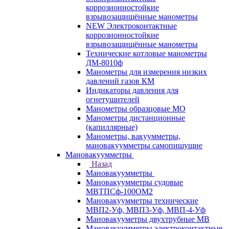
коррозионностойкие
взрывозащищённые манометры
NEW Электроконтактные
коррозионностойкие
взрывозащищённые манометры
Технические котловые манометры
ДМ-8010ф
Манометры для измерения низких
давлений газов КМ
Индикаторы давления для
огнетушителей
Манометры образцовые МО
Манометры дистанционные
(капиллярные)
Манометры, вакуумметры,
мановакуумметры самопишущие
Мановакуумметры
Назад
Мановакуумметры
Мановакуумметры судовые
МВТПСф-100ОМ2
Мановакуумметры технические
МВП2-Уф, МВП3-Уф, МВП-4-Уф
Мановакууметры двухтрубные МВ
Мановакуумметры электроконтактные