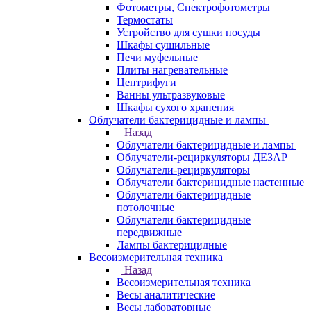
Фотометры, Спектрофотометры
Термостаты
Устройство для сушки посуды
Шкафы сушильные
Печи муфельные
Плиты нагревательные
Центрифуги
Ванны ультразвуковые
Шкафы сухого хранения
Облучатели бактерицидные и лампы
Назад
Облучатели бактерицидные и лампы
Облучатели-рециркуляторы ДЕЗАР
Облучатели-рециркуляторы
Облучатели бактерицидные настенные
Облучатели бактерицидные
потолочные
Облучатели бактерицидные
передвижные
Лампы бактерицидные
Весоизмерительная техника
Назад
Весоизмерительная техника
Весы аналитические
Весы лабораторные