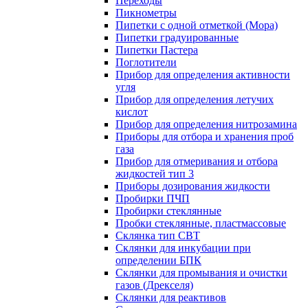
Переходы
Пикнометры
Пипетки с одной отметкой (Мора)
Пипетки градуированные
Пипетки Пастера
Поглотители
Прибор для определения активности
угля
Прибор для определения летучих
кислот
Прибор для определения нитрозамина
Приборы для отбора и хранения проб
газа
Прибор для отмеривания и отбора
жидкостей тип 3
Приборы дозирования жидкости
Пробирки ПЧП
Пробирки стеклянные
Пробки стеклянные, пластмассовые
Склянка тип СВТ
Склянки для инкубации при
определении БПК
Склянки для промывания и очистки
газов (Дрекселя)
Склянки для реактивов