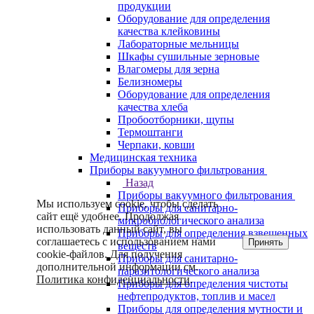
продукции
Оборудование для определения
качества клейковины
Лабораторные мельницы
Шкафы сушильные зерновые
Влагомеры для зерна
Белизномеры
Оборудование для определения
качества хлеба
Пробоотборники, щупы
Термоштанги
Черпаки, ковши
Медицинская техника
Приборы вакуумного фильтрования
Назад
Приборы вакуумного фильтрования
Мы используем cookie, чтобы сделать
Приборы для санитарно-
сайт ещё удобнее. Продолжая
микробиологического анализа
использовать данный сайт, вы
Приборы для определения взвешенных
соглашаетесь с использованием нами
Принять
веществ
cookie-файлов. Для получения
Приборы для санитарно-
дополнительной информации см.
паразитологического анализа
Политика конфиденциальности
.
Приборы для определения чистоты
нефтепродуктов, топлив и масел
Приборы для определения мутности и