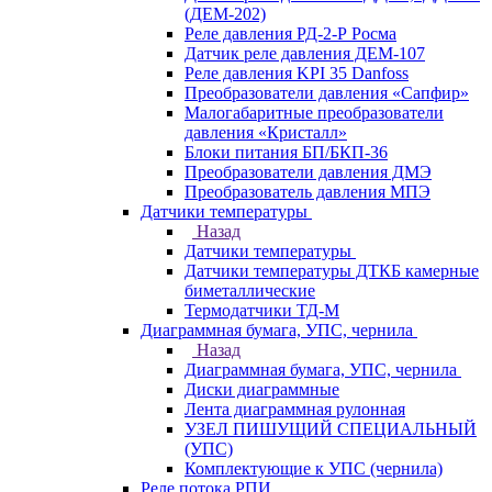
(ДЕМ-202)
Реле давления РД-2-Р Росма
Датчик реле давления ДЕМ-107
Реле давления KPI 35 Danfoss
Преобразователи давления «Сапфир»
Малогабаритные преобразователи
давления «Кристалл»
Блоки питания БП/БКП-36
Преобразователи давления ДМЭ
Преобразователь давления МПЭ
Датчики температуры
Назад
Датчики температуры
Датчики температуры ДТКБ камерные
биметаллические
Термодатчики ТД-М
Диаграммная бумага, УПС, чернила
Назад
Диаграммная бумага, УПС, чернила
Диски диаграммные
Лента диаграммная рулонная
УЗЕЛ ПИШУЩИЙ СПЕЦИАЛЬНЫЙ
(УПС)
Комплектующие к УПС (чернила)
Реле потока РПИ