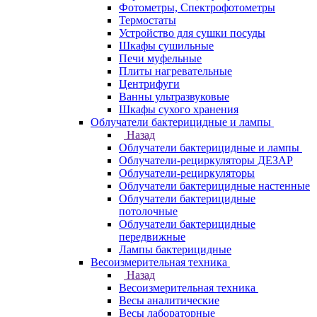
Фотометры, Спектрофотометры
Термостаты
Устройство для сушки посуды
Шкафы сушильные
Печи муфельные
Плиты нагревательные
Центрифуги
Ванны ультразвуковые
Шкафы сухого хранения
Облучатели бактерицидные и лампы
Назад
Облучатели бактерицидные и лампы
Облучатели-рециркуляторы ДЕЗАР
Облучатели-рециркуляторы
Облучатели бактерицидные настенные
Облучатели бактерицидные
потолочные
Облучатели бактерицидные
передвижные
Лампы бактерицидные
Весоизмерительная техника
Назад
Весоизмерительная техника
Весы аналитические
Весы лабораторные