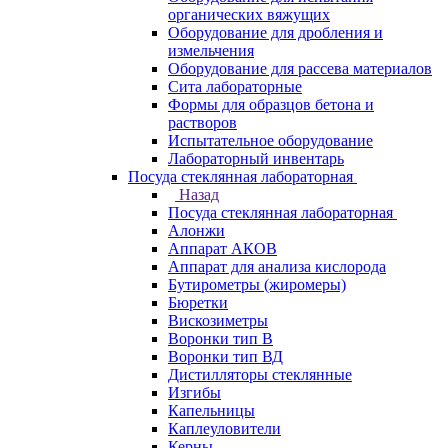
органических вяжущих
Оборудование для дробления и
измельчения
Оборудование для рассева материалов
Сита лабораторные
Формы для образцов бетона и
растворов
Испытательное оборудование
Лабораторный инвентарь
Посуда стеклянная лабораторная
Назад
Посуда стеклянная лабораторная
Алонжи
Аппарат АКОВ
Аппарат для анализа кислорода
Бутирометры (жиромеры)
Бюретки
Вискозиметры
Воронки тип В
Воронки тип ВД
Дистилляторы стеклянные
Изгибы
Капельницы
Каплеуловители
Керны