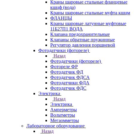
Краны шаровые стальные фланцевые
кшцф (вода)
Краны шаровые стальные муфта кшцм
ФЛАНЦЫ
Краны шаровые латунные муфтовые
11Б27П1 ВОДА
Клапана предохранительные
Клапаны обратные пружинные
Регулятор давления поршневой
Фотодатчики (фотореле)
Назад
Фотодатчики (фотореле)
Фотореле ФР
Фотодатчик ФД
Фотодатчик ФДСА
Фотодатчики ФДА
Фотодатчик ФДС
Электрика
Назад
Электрика
Амперметры
Вольтметры
Мегаомметры
Лабораторное оборудование
Назад