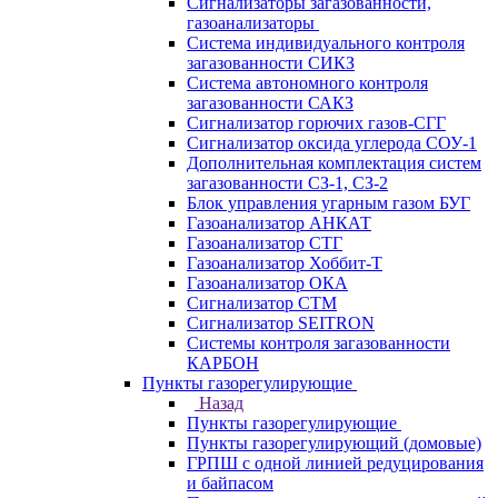
Сигнализаторы загазованности,
газоанализаторы
Система индивидуального контроля
загазованности СИКЗ
Система автономного контроля
загазованности САКЗ
Сигнализатор горючих газов-СГГ
Сигнализатор оксида углерода СОУ-1
Дополнительная комплектация систем
загазованности СЗ-1, СЗ-2
Блок управления угарным газом БУГ
Газоанализатор АНКАТ
Газоанализатор СТГ
Газоанализатор Хоббит-Т
Газоанализатор ОКА
Сигнализатор СТМ
Сигнализатор SEITRON
Системы контроля загазованности
КАРБОН
Пункты газорегулирующие
Назад
Пункты газорегулирующие
Пункты газорегулирующий (домовые)
ГРПШ с одной линией редуцирования
и байпасом