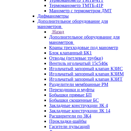
Термоманометр ТМТБ-41Т
Термоманометр ТМТБ-41Р
Манометр с термометром ДМТ
Дифманометры
Дополнительное оборудование для
манометров
Назад
Дополнительное оборудование для
манометров
Краны трехходовые под манометр
Блок клапанный БК1
Отводы (петлевые трубки)
Вентиль игольчатый 15с54бк
Игольчатый запорный клапан КЗИС
Игольчатый запорный клапан КЗИМ
Игольчатый запорный клапан КЗИТ
Разделители мембранные РМ
Переходники и муфты
Бобышки прямые БП
Бобышки скошенные БС
Закладные конструкции ЗК 4
Закладные конструкции ЗК 14
Расширители по ЗК4
Прокладки-шайбы
Гасители пульсаций