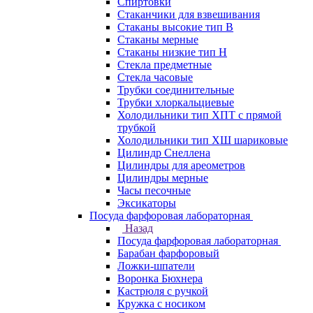
Спиртовки
Стаканчики для взвешивания
Стаканы высокие тип В
Стаканы мерные
Стаканы низкие тип Н
Стекла предметные
Стекла часовые
Трубки соединительные
Трубки хлоркальциевые
Холодильники тип ХПТ с прямой
трубкой
Холодильники тип ХШ шариковые
Цилиндр Снеллена
Цилиндры для ареометров
Цилиндры мерные
Часы песочные
Эксикаторы
Посуда фарфоровая лабораторная
Назад
Посуда фарфоровая лабораторная
Барабан фарфоровый
Ложки-шпатели
Воронка Бюхнера
Кастрюля с ручкой
Кружка с носиком