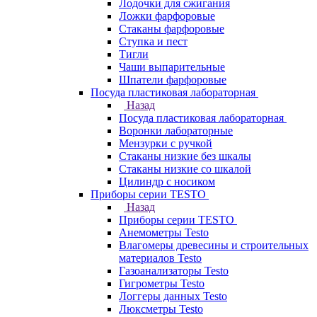
Лодочки для сжигания
Ложки фарфоровые
Стаканы фарфоровые
Ступка и пест
Тигли
Чаши выпарительные
Шпатели фарфоровые
Посуда пластиковая лабораторная
Назад
Посуда пластиковая лабораторная
Воронки лабораторные
Мензурки с ручкой
Стаканы низкие без шкалы
Стаканы низкие со шкалой
Цилиндр с носиком
Приборы серии TESTO
Назад
Приборы серии TESTO
Анемометры Testo
Влагомеры древесины и строительных
материалов Testo
Газоанализаторы Testo
Гигрометры Testo
Логгеры данных Testo
Люксметры Testo