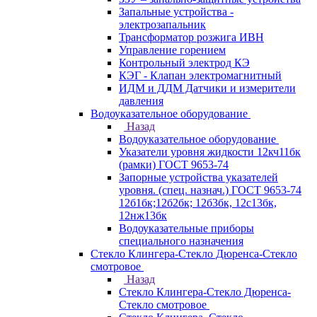
Запальные устройства -
электрозапальник
Трансформатор розжига ИВН
Управление горением
Контрольный электрод КЭ
КЭГ - Клапан электромагнитный
ИДМ и ДДМ Датчики и измерители
давления
Водоуказательное оборудование
Назад
Водоуказательное оборудование
Указатели уровня жидкости 12кч11бк
(рамки) ГОСТ 9653-74
Запорные устройства указателей
уровня. (спец. назнач.) ГОСТ 9653-74
12б1бк;12б2бк; 12б3бк, 12с13бк,
12нж13бк
Водоуказательные приборы
специального назначения
Стекло Клингера-Стекло Дюренса-Стекло
смотровое
Назад
Стекло Клингера-Стекло Дюренса-
Стекло смотровое