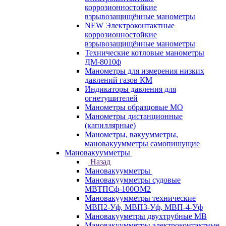
коррозионностойкие
взрывозащищённые манометры
NEW Электроконтактные
коррозионностойкие
взрывозащищённые манометры
Технические котловые манометры
ДМ-8010ф
Манометры для измерения низких
давлений газов КМ
Индикаторы давления для
огнетушителей
Манометры образцовые МО
Манометры дистанционные
(капиллярные)
Манометры, вакуумметры,
мановакуумметры самопишущие
Мановакуумметры
Назад
Мановакуумметры
Мановакуумметры судовые
МВТПСф-100ОМ2
Мановакуумметры технические
МВП2-Уф, МВП3-Уф, МВП-4-Уф
Мановакууметры двухтрубные МВ
Мановакуумметры электроконтактные