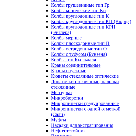
Колбы грушевидные тип Гр
Колбы конические тип Кн
Колбы круглодонные тип К
Колбы круглодонные тип КП (Вюрца)
Колбы круглодонные тип КРН
(Энглера)
Колбы мерные
Колбы плоскодонные тип П
Колбы остродонные тип О
Колбы с тубусом (Бунзена)
Колбы тип Кьельдаля
Краны соединительные
Краны спускные
Кюветы стеклянные оптические
Лопаточки стеклянные, палочки
стеклянные
Мензурки
Микробюретки
Микропипетки градуированные
Микропипетки с одной отметкой
(Сали)
Муфты
Насадки для экстрагирования
Нефтеотстойник