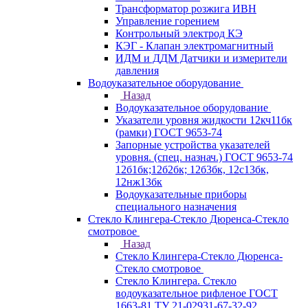
Трансформатор розжига ИВН
Управление горением
Контрольный электрод КЭ
КЭГ - Клапан электромагнитный
ИДМ и ДДМ Датчики и измерители
давления
Водоуказательное оборудование
Назад
Водоуказательное оборудование
Указатели уровня жидкости 12кч11бк
(рамки) ГОСТ 9653-74
Запорные устройства указателей
уровня. (спец. назнач.) ГОСТ 9653-74
12б1бк;12б2бк; 12б3бк, 12с13бк,
12нж13бк
Водоуказательные приборы
специального назначения
Стекло Клингера-Стекло Дюренса-Стекло
смотровое
Назад
Стекло Клингера-Стекло Дюренса-
Стекло смотровое
Стекло Клингера. Стекло
водоуказательное рифленое ГОСТ
1663-81 ТУ 21-02931-67-32-92