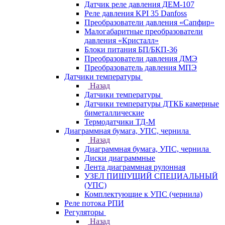
Датчик реле давления ДЕМ-107
Реле давления KPI 35 Danfoss
Преобразователи давления «Сапфир»
Малогабаритные преобразователи
давления «Кристалл»
Блоки питания БП/БКП-36
Преобразователи давления ДМЭ
Преобразователь давления МПЭ
Датчики температуры
Назад
Датчики температуры
Датчики температуры ДТКБ камерные
биметаллические
Термодатчики ТД-М
Диаграммная бумага, УПС, чернила
Назад
Диаграммная бумага, УПС, чернила
Диски диаграммные
Лента диаграммная рулонная
УЗЕЛ ПИШУЩИЙ СПЕЦИАЛЬНЫЙ
(УПС)
Комплектующие к УПС (чернила)
Реле потока РПИ
Регуляторы
Назад