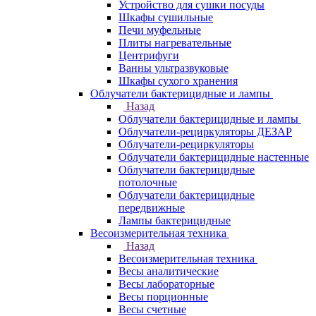
Устройство для сушки посуды
Шкафы сушильные
Печи муфельные
Плиты нагревательные
Центрифуги
Ванны ультразвуковые
Шкафы сухого хранения
Облучатели бактерицидные и лампы
Назад
Облучатели бактерицидные и лампы
Облучатели-рециркуляторы ДЕЗАР
Облучатели-рециркуляторы
Облучатели бактерицидные настенные
Облучатели бактерицидные
потолочные
Облучатели бактерицидные
передвижные
Лампы бактерицидные
Весоизмерительная техника
Назад
Весоизмерительная техника
Весы аналитические
Весы лабораторные
Весы порционные
Весы счетные