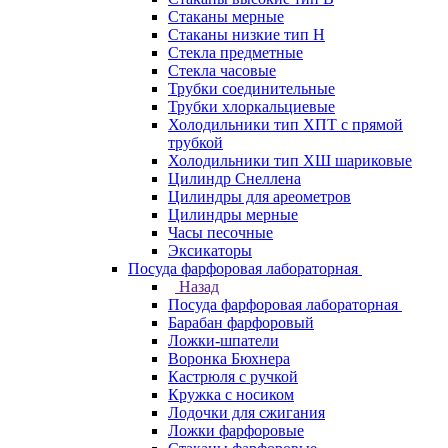
Стаканы мерные
Стаканы низкие тип Н
Стекла предметные
Стекла часовые
Трубки соединительные
Трубки хлоркальциевые
Холодильники тип ХПТ с прямой
трубкой
Холодильники тип ХШ шариковые
Цилиндр Снеллена
Цилиндры для ареометров
Цилиндры мерные
Часы песочные
Эксикаторы
Посуда фарфоровая лабораторная
Назад
Посуда фарфоровая лабораторная
Барабан фарфоровый
Ложки-шпатели
Воронка Бюхнера
Кастрюля с ручкой
Кружка с носиком
Лодочки для сжигания
Ложки фарфоровые