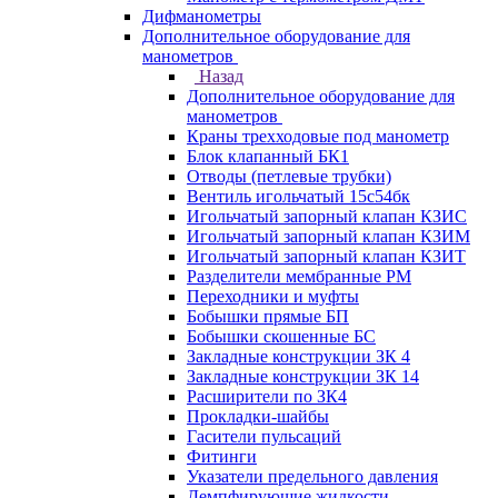
Дифманометры
Дополнительное оборудование для
манометров
Назад
Дополнительное оборудование для
манометров
Краны трехходовые под манометр
Блок клапанный БК1
Отводы (петлевые трубки)
Вентиль игольчатый 15с54бк
Игольчатый запорный клапан КЗИС
Игольчатый запорный клапан КЗИМ
Игольчатый запорный клапан КЗИТ
Разделители мембранные РМ
Переходники и муфты
Бобышки прямые БП
Бобышки скошенные БС
Закладные конструкции ЗК 4
Закладные конструкции ЗК 14
Расширители по ЗК4
Прокладки-шайбы
Гасители пульсаций
Фитинги
Указатели предельного давления
Демпфирующие жидкости