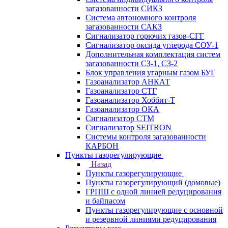
загазованности СИКЗ
Система автономного контроля
загазованности САКЗ
Сигнализатор горючих газов-СГГ
Сигнализатор оксида углерода СОУ-1
Дополнительная комплектация систем
загазованности СЗ-1, СЗ-2
Блок управления угарным газом БУГ
Газоанализатор АНКАТ
Газоанализатор СТГ
Газоанализатор Хоббит-Т
Газоанализатор ОКА
Сигнализатор СТМ
Сигнализатор SEITRON
Системы контроля загазованности
КАРБОН
Пункты газорегулирующие
Назад
Пункты газорегулирующие
Пункты газорегулирующий (домовые)
ГРПШ с одной линией редуцирования
и байпасом
Пункты газорегулирующие с основной
и резервной линиями редуцирования