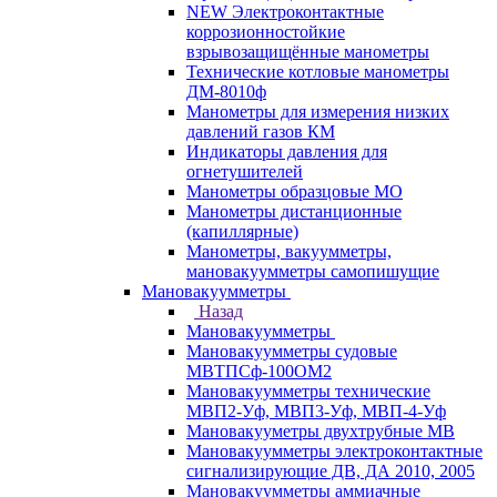
NEW Электроконтактные
коррозионностойкие
взрывозащищённые манометры
Технические котловые манометры
ДМ-8010ф
Манометры для измерения низких
давлений газов КМ
Индикаторы давления для
огнетушителей
Манометры образцовые МО
Манометры дистанционные
(капиллярные)
Манометры, вакуумметры,
мановакуумметры самопишущие
Мановакуумметры
Назад
Мановакуумметры
Мановакуумметры судовые
МВТПСф-100ОМ2
Мановакуумметры технические
МВП2-Уф, МВП3-Уф, МВП-4-Уф
Мановакууметры двухтрубные МВ
Мановакуумметры электроконтактные
сигнализирующие ДВ, ДА 2010, 2005
Мановакуумметры аммиачные