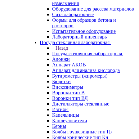
измельчения
Оборудование для рассева материалов
Сита лабораторные
Формы для образцов бетона и
растворов
Испытательное оборудование
Лабораторный инвентарь
Посуда стеклянная лабораторная
Назад
Посуда стеклянная лабораторная
Алонжи
Аппарат АКОВ
Аппарат для анализа кислорода
Бутирометры (жиромеры)
Бюретки
Вискозиметры
Воронки тип В
Воронки тип ВД
Дистилляторы стеклянные
Изгибы
Капельницы
Каплеуловители
Керны
Колбы грушевидные тип Гр
Колбы конические тип Кн