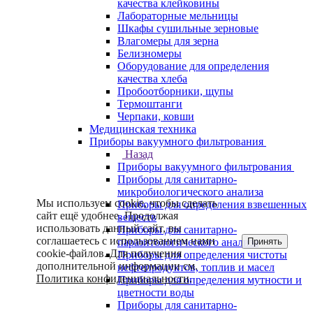
качества клейковины
Лабораторные мельницы
Шкафы сушильные зерновые
Влагомеры для зерна
Белизномеры
Оборудование для определения
качества хлеба
Пробоотборники, щупы
Термоштанги
Черпаки, ковши
Медицинская техника
Приборы вакуумного фильтрования
Назад
Приборы вакуумного фильтрования
Приборы для санитарно-
микробиологического анализа
Мы используем cookie, чтобы сделать
Приборы для определения взвешенных
сайт ещё удобнее. Продолжая
веществ
использовать данный сайт, вы
Приборы для санитарно-
соглашаетесь с использованием нами
Принять
паразитологического анализа
cookie-файлов. Для получения
Приборы для определения чистоты
дополнительной информации см.
нефтепродуктов, топлив и масел
Политика конфиденциальности
.
Приборы для определения мутности и
цветности воды
Приборы для санитарно-