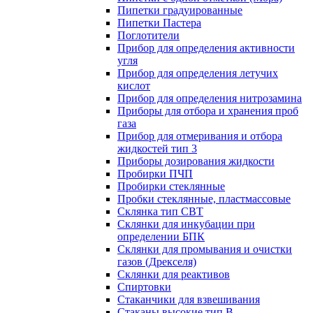
Пипетки градуированные
Пипетки Пастера
Поглотители
Прибор для определения активности
угля
Прибор для определения летучих
кислот
Прибор для определения нитрозамина
Приборы для отбора и хранения проб
газа
Прибор для отмеривания и отбора
жидкостей тип 3
Приборы дозирования жидкости
Пробирки ПЧП
Пробирки стеклянные
Пробки стеклянные, пластмассовые
Склянка тип СВТ
Склянки для инкубации при
определении БПК
Склянки для промывания и очистки
газов (Дрекселя)
Склянки для реактивов
Спиртовки
Стаканчики для взвешивания
Стаканы высокие тип В