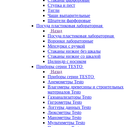
Стаканы фарфоровые
Ступка и пест
Тигли
Чаши выпарительные
Шпатели фарфоровые
Посуда пластиковая лабораторная
Назад
Посуда пластиковая лабораторная
Воронки лабораторные
Мензурки с ручкой
Стаканы низкие без шкалы
Стаканы низкие со шкалой
Цилиндр с носиком
Приборы серии TESTO
Назад
Приборы серии TESTO
Анемометры Testo
Влагомеры древесины и строительных
материалов Testo
Газоанализаторы Testo
Гигрометры Testo
Логгеры данных Testo
Люксметры Testo
Манометры Testo
Мультиметры Testo