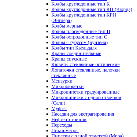
Колбы круглодонные тип К
Колбы круглодонные тип КП (Вюрца)
Колбы круглодонные тип КРН
(Энглера)
Колбы мерные
Колбы плоскодонные тип П
Колбы остродонные тип О
Колбы с тубусом (Бунзена)
Колбы тип Кьельдаля
Краны соединительные
Краны спускные
Кюветы стеклянные оптические
Лопаточки стеклянные, палочки
стеклянные
Мензурки
Микробюретки
Микропипетки градуированные
Микропипетки с одной отметкой
(Сали)
Муфты
Насадки для экстрагирования
Нефтеотстойник
Переходы
Пикнометры
Пипетки с одной отметкой (Мора)