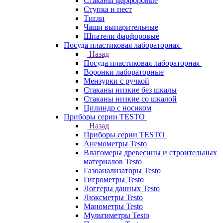
Стаканы фарфоровые
Ступка и пест
Тигли
Чаши выпарительные
Шпатели фарфоровые
Посуда пластиковая лабораторная
Назад
Посуда пластиковая лабораторная
Воронки лабораторные
Мензурки с ручкой
Стаканы низкие без шкалы
Стаканы низкие со шкалой
Цилиндр с носиком
Приборы серии TESTO
Назад
Приборы серии TESTO
Анемометры Testo
Влагомеры древесины и строительных
материалов Testo
Газоанализаторы Testo
Гигрометры Testo
Логгеры данных Testo
Люксметры Testo
Манометры Testo
Мультиметры Testo