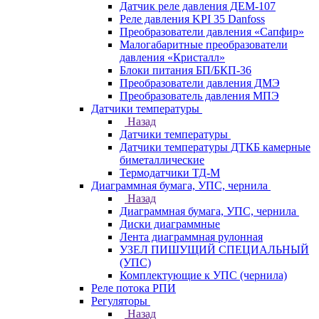
Датчик реле давления ДЕМ-107
Реле давления KPI 35 Danfoss
Преобразователи давления «Сапфир»
Малогабаритные преобразователи
давления «Кристалл»
Блоки питания БП/БКП-36
Преобразователи давления ДМЭ
Преобразователь давления МПЭ
Датчики температуры
Назад
Датчики температуры
Датчики температуры ДТКБ камерные
биметаллические
Термодатчики ТД-М
Диаграммная бумага, УПС, чернила
Назад
Диаграммная бумага, УПС, чернила
Диски диаграммные
Лента диаграммная рулонная
УЗЕЛ ПИШУЩИЙ СПЕЦИАЛЬНЫЙ
(УПС)
Комплектующие к УПС (чернила)
Реле потока РПИ
Регуляторы
Назад