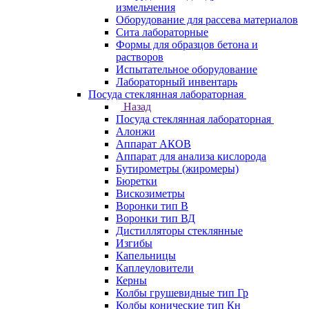
измельчения
Оборудование для рассева материалов
Сита лабораторные
Формы для образцов бетона и
растворов
Испытательное оборудование
Лабораторный инвентарь
Посуда стеклянная лабораторная
Назад
Посуда стеклянная лабораторная
Алонжи
Аппарат АКОВ
Аппарат для анализа кислорода
Бутирометры (жиромеры)
Бюретки
Вискозиметры
Воронки тип В
Воронки тип ВД
Дистилляторы стеклянные
Изгибы
Капельницы
Каплеуловители
Керны
Колбы грушевидные тип Гр
Колбы конические тип Кн