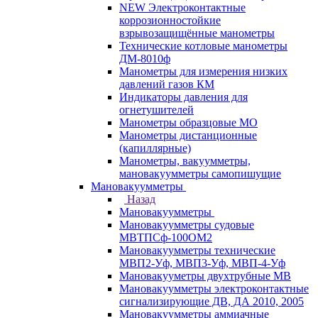
NEW Электроконтактные
коррозионностойкие
взрывозащищённые манометры
Технические котловые манометры
ДМ-8010ф
Манометры для измерения низких
давлений газов КМ
Индикаторы давления для
огнетушителей
Манометры образцовые МО
Манометры дистанционные
(капиллярные)
Манометры, вакуумметры,
мановакуумметры самопишущие
Мановакуумметры
Назад
Мановакуумметры
Мановакуумметры судовые
МВТПСф-100ОМ2
Мановакуумметры технические
МВП2-Уф, МВП3-Уф, МВП-4-Уф
Мановакууметры двухтрубные МВ
Мановакуумметры электроконтактные
сигнализирующие ДВ, ДА 2010, 2005
Мановакуумметры аммиачные