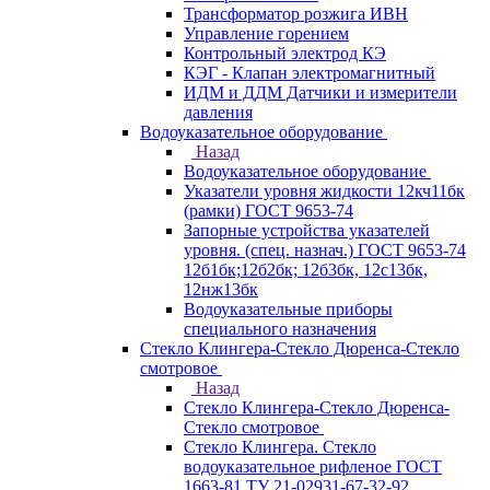
Трансформатор розжига ИВН
Управление горением
Контрольный электрод КЭ
КЭГ - Клапан электромагнитный
ИДМ и ДДМ Датчики и измерители
давления
Водоуказательное оборудование
Назад
Водоуказательное оборудование
Указатели уровня жидкости 12кч11бк
(рамки) ГОСТ 9653-74
Запорные устройства указателей
уровня. (спец. назнач.) ГОСТ 9653-74
12б1бк;12б2бк; 12б3бк, 12с13бк,
12нж13бк
Водоуказательные приборы
специального назначения
Стекло Клингера-Стекло Дюренса-Стекло
смотровое
Назад
Стекло Клингера-Стекло Дюренса-
Стекло смотровое
Стекло Клингера. Стекло
водоуказательное рифленое ГОСТ
1663-81 ТУ 21-02931-67-32-92