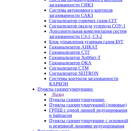
загазованности СИКЗ
Система автономного контроля
загазованности САКЗ
Сигнализатор горючих газов-СГГ
Сигнализатор оксида углерода СОУ-1
Дополнительная комплектация систем
загазованности СЗ-1, СЗ-2
Блок управления угарным газом БУГ
Газоанализатор АНКАТ
Газоанализатор СТГ
Газоанализатор Хоббит-Т
Газоанализатор ОКА
Сигнализатор СТМ
Сигнализатор SEITRON
Системы контроля загазованности
КАРБОН
Пункты газорегулирующие
Назад
Пункты газорегулирующие
Пункты газорегулирующий (домовые)
ГРПШ с одной линией редуцирования
и байпасом
Пункты газорегулирующие с основной
и резервной линиями редуцирования