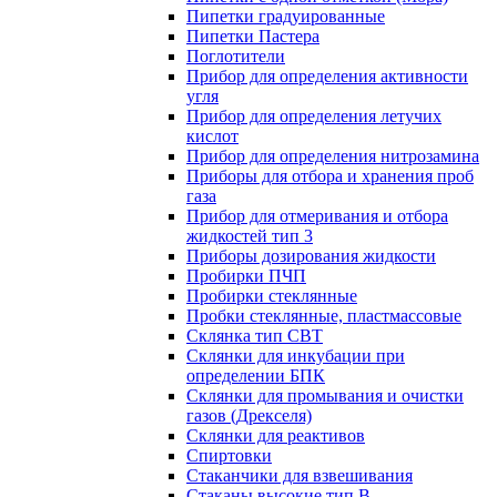
Пипетки градуированные
Пипетки Пастера
Поглотители
Прибор для определения активности
угля
Прибор для определения летучих
кислот
Прибор для определения нитрозамина
Приборы для отбора и хранения проб
газа
Прибор для отмеривания и отбора
жидкостей тип 3
Приборы дозирования жидкости
Пробирки ПЧП
Пробирки стеклянные
Пробки стеклянные, пластмассовые
Склянка тип СВТ
Склянки для инкубации при
определении БПК
Склянки для промывания и очистки
газов (Дрекселя)
Склянки для реактивов
Спиртовки
Стаканчики для взвешивания
Стаканы высокие тип В