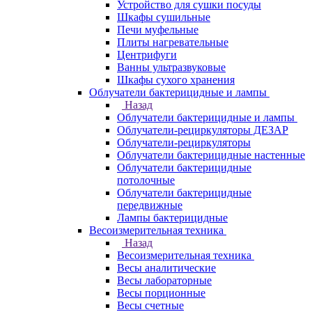
Устройство для сушки посуды
Шкафы сушильные
Печи муфельные
Плиты нагревательные
Центрифуги
Ванны ультразвуковые
Шкафы сухого хранения
Облучатели бактерицидные и лампы
Назад
Облучатели бактерицидные и лампы
Облучатели-рециркуляторы ДЕЗАР
Облучатели-рециркуляторы
Облучатели бактерицидные настенные
Облучатели бактерицидные
потолочные
Облучатели бактерицидные
передвижные
Лампы бактерицидные
Весоизмерительная техника
Назад
Весоизмерительная техника
Весы аналитические
Весы лабораторные
Весы порционные
Весы счетные