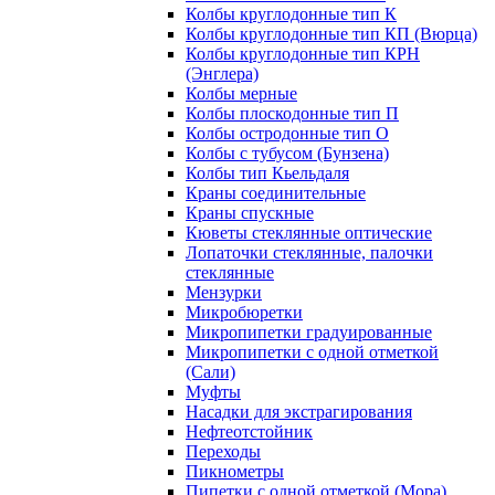
Колбы круглодонные тип К
Колбы круглодонные тип КП (Вюрца)
Колбы круглодонные тип КРН
(Энглера)
Колбы мерные
Колбы плоскодонные тип П
Колбы остродонные тип О
Колбы с тубусом (Бунзена)
Колбы тип Кьельдаля
Краны соединительные
Краны спускные
Кюветы стеклянные оптические
Лопаточки стеклянные, палочки
стеклянные
Мензурки
Микробюретки
Микропипетки градуированные
Микропипетки с одной отметкой
(Сали)
Муфты
Насадки для экстрагирования
Нефтеотстойник
Переходы
Пикнометры
Пипетки с одной отметкой (Мора)