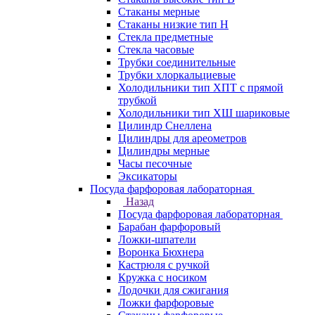
Стаканы мерные
Стаканы низкие тип Н
Стекла предметные
Стекла часовые
Трубки соединительные
Трубки хлоркальциевые
Холодильники тип ХПТ с прямой
трубкой
Холодильники тип ХШ шариковые
Цилиндр Снеллена
Цилиндры для ареометров
Цилиндры мерные
Часы песочные
Эксикаторы
Посуда фарфоровая лабораторная
Назад
Посуда фарфоровая лабораторная
Барабан фарфоровый
Ложки-шпатели
Воронка Бюхнера
Кастрюля с ручкой
Кружка с носиком
Лодочки для сжигания
Ложки фарфоровые