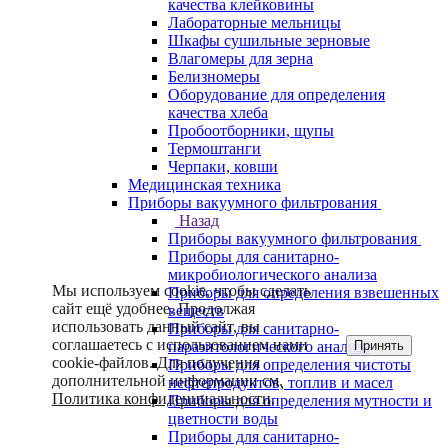
качества клейковины
Лабораторные мельницы
Шкафы сушильные зерновые
Влагомеры для зерна
Белизномеры
Оборудование для определения
качества хлеба
Пробоотборники, щупы
Термоштанги
Черпаки, ковши
Медицинская техника
Приборы вакуумного фильтрования
Назад
Приборы вакуумного фильтрования
Приборы для санитарно-
микробиологического анализа
Мы используем cookie, чтобы сделать
Приборы для определения взвешенных
сайт ещё удобнее. Продолжая
веществ
использовать данный сайт, вы
Приборы для санитарно-
соглашаетесь с использованием нами
Принять
паразитологического анализа
cookie-файлов. Для получения
Приборы для определения чистоты
дополнительной информации см.
нефтепродуктов, топлив и масел
Политика конфиденциальности
.
Приборы для определения мутности и
цветности воды
Приборы для санитарно-