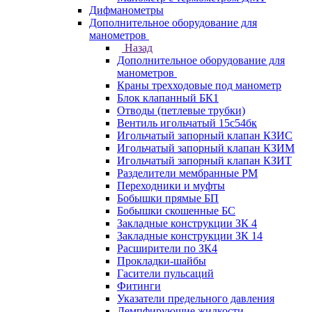
Дифманометры
Дополнительное оборудование для
манометров
Назад
Дополнительное оборудование для
манометров
Краны трехходовые под манометр
Блок клапанный БК1
Отводы (петлевые трубки)
Вентиль игольчатый 15с54бк
Игольчатый запорный клапан КЗИС
Игольчатый запорный клапан КЗИМ
Игольчатый запорный клапан КЗИТ
Разделители мембранные РМ
Переходники и муфты
Бобышки прямые БП
Бобышки скошенные БС
Закладные конструкции ЗК 4
Закладные конструкции ЗК 14
Расширители по ЗК4
Прокладки-шайбы
Гасители пульсаций
Фитинги
Указатели предельного давления
Демпфирующие жидкости