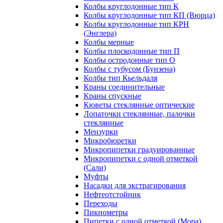
Колбы круглодонные тип К
Колбы круглодонные тип КП (Вюрца)
Колбы круглодонные тип КРН
(Энглера)
Колбы мерные
Колбы плоскодонные тип П
Колбы остродонные тип О
Колбы с тубусом (Бунзена)
Колбы тип Кьельдаля
Краны соединительные
Краны спускные
Кюветы стеклянные оптические
Лопаточки стеклянные, палочки
стеклянные
Мензурки
Микробюретки
Микропипетки градуированные
Микропипетки с одной отметкой
(Сали)
Муфты
Насадки для экстрагирования
Нефтеотстойник
Переходы
Пикнометры
Пипетки с одной отметкой (Мора)