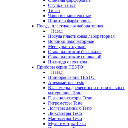
Стаканы фарфоровые
Ступка и пест
Тигли
Чаши выпарительные
Шпатели фарфоровые
Посуда пластиковая лабораторная
Назад
Посуда пластиковая лабораторная
Воронки лабораторные
Мензурки с ручкой
Стаканы низкие без шкалы
Стаканы низкие со шкалой
Цилиндр с носиком
Приборы серии TESTO
Назад
Приборы серии TESTO
Анемометры Testo
Влагомеры древесины и строительных
материалов Testo
Газоанализаторы Testo
Гигрометры Testo
Логгеры данных Testo
Люксметры Testo
Манометры Testo
Мультиметры Testo