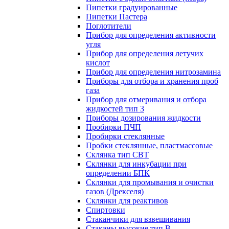
Пипетки градуированные
Пипетки Пастера
Поглотители
Прибор для определения активности
угля
Прибор для определения летучих
кислот
Прибор для определения нитрозамина
Приборы для отбора и хранения проб
газа
Прибор для отмеривания и отбора
жидкостей тип 3
Приборы дозирования жидкости
Пробирки ПЧП
Пробирки стеклянные
Пробки стеклянные, пластмассовые
Склянка тип СВТ
Склянки для инкубации при
определении БПК
Склянки для промывания и очистки
газов (Дрекселя)
Склянки для реактивов
Спиртовки
Стаканчики для взвешивания
Стаканы высокие тип В