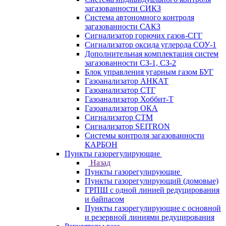
загазованности СИКЗ
Система автономного контроля
загазованности САКЗ
Сигнализатор горючих газов-СГГ
Сигнализатор оксида углерода СОУ-1
Дополнительная комплектация систем
загазованности СЗ-1, СЗ-2
Блок управления угарным газом БУГ
Газоанализатор АНКАТ
Газоанализатор СТГ
Газоанализатор Хоббит-Т
Газоанализатор ОКА
Сигнализатор СТМ
Сигнализатор SEITRON
Системы контроля загазованности
КАРБОН
Пункты газорегулирующие
Назад
Пункты газорегулирующие
Пункты газорегулирующий (домовые)
ГРПШ с одной линией редуцирования
и байпасом
Пункты газорегулирующие с основной
и резервной линиями редуцирования