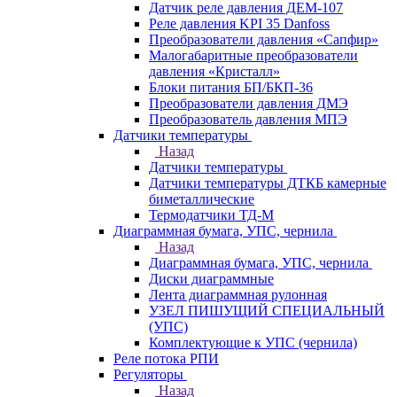
Датчик реле давления ДЕМ-107
Реле давления KPI 35 Danfoss
Преобразователи давления «Сапфир»
Малогабаритные преобразователи
давления «Кристалл»
Блоки питания БП/БКП-36
Преобразователи давления ДМЭ
Преобразователь давления МПЭ
Датчики температуры
Назад
Датчики температуры
Датчики температуры ДТКБ камерные
биметаллические
Термодатчики ТД-М
Диаграммная бумага, УПС, чернила
Назад
Диаграммная бумага, УПС, чернила
Диски диаграммные
Лента диаграммная рулонная
УЗЕЛ ПИШУЩИЙ СПЕЦИАЛЬНЫЙ
(УПС)
Комплектующие к УПС (чернила)
Реле потока РПИ
Регуляторы
Назад