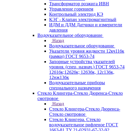
Трансформатор розжига ИВН
Управление горением
Контрольный электрод КЭ
КЭГ - Клапан электромагнитный
ИДМ и ДДМ Датчики и измерители
давления
Водоуказательное оборудование
Назад
Водоуказательное оборудование
Указатели уровня жидкости 12кч11бк
(рамки) ГОСТ 9653-74
Запорные устройства указателей
уровня. (спец. назнач.) ГОСТ 9653-74
12б1бк;12б2бк; 12б3бк, 12с13бк,
12нж13бк
Водоуказательные приборы
специального назначения
Стекло Клингера-Стекло Дюренса-Стекло
смотровое
Назад
Стекло Клингера-Стекло Дюренса-
Стекло смотровое
Стекло Клингера. Стекло
водоуказательное рифленое ГОСТ
1663-81 ТУ 21-02931-67-32-92