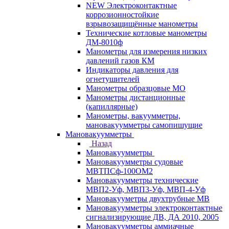
NEW Электроконтактные
коррозионностойкие
взрывозащищённые манометры
Технические котловые манометры
ДМ-8010ф
Манометры для измерения низких
давлений газов КМ
Индикаторы давления для
огнетушителей
Манометры образцовые МО
Манометры дистанционные
(капиллярные)
Манометры, вакуумметры,
мановакуумметры самопишущие
Мановакуумметры
Назад
Мановакуумметры
Мановакуумметры судовые
МВТПСф-100ОМ2
Мановакуумметры технические
МВП2-Уф, МВП3-Уф, МВП-4-Уф
Мановакууметры двухтрубные МВ
Мановакуумметры электроконтактные
сигнализирующие ДВ, ДА 2010, 2005
Мановакуумметры аммиачные