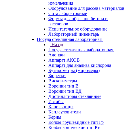
измельчения
Оборудование для рассева материалов
Сита лабораторные
Формы для образцов бетона и
растворов
Испытательное оборудование
Лабораторный инвентарь
Посуда стеклянная лабораторная
Назад
Посуда стеклянная лабораторная
Алонжи
Аппарат АКОВ
Аппарат для анализа кислорода
Бутирометры (жиромеры)
Бюретки
Вискозиметры
Воронки тип В
Воронки тип ВД
Дистилляторы стеклянные
Изгибы
Капельницы
Каплеуловители
Керны
Колбы грушевидные тип Гр
Колбы конические тип Кн