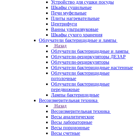
Устройство для сушки посуды
Шкафы сушильные
Печи муфельные
Плиты нагревательные
Центрифуги
Ванны ультразвуковые
Шкафы сухого хранения
Облучатели бактерицидные и лампы
Назад
Облучатели бактерицидные и лампы
Облучатели-рециркуляторы ДЕЗАР
Облучатели-рециркуляторы
Облучатели бактерицидные настенные
Облучатели бактерицидные
потолочные
Облучатели бактерицидные
передвижные
Лампы бактерицидные
Весоизмерительная техника
Назад
Весоизмерительная техника
Весы аналитические
Весы лабораторные
Весы порционные
Весы счетные