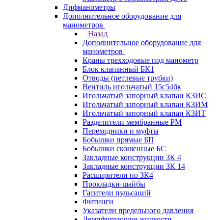
Дифманометры
Дополнительное оборудование для
манометров
Назад
Дополнительное оборудование для
манометров
Краны трехходовые под манометр
Блок клапанный БК1
Отводы (петлевые трубки)
Вентиль игольчатый 15с54бк
Игольчатый запорный клапан КЗИС
Игольчатый запорный клапан КЗИМ
Игольчатый запорный клапан КЗИТ
Разделители мембранные РМ
Переходники и муфты
Бобышки прямые БП
Бобышки скошенные БС
Закладные конструкции ЗК 4
Закладные конструкции ЗК 14
Расширители по ЗК4
Прокладки-шайбы
Гасители пульсаций
Фитинги
Указатели предельного давления
Демпфирующие жидкости