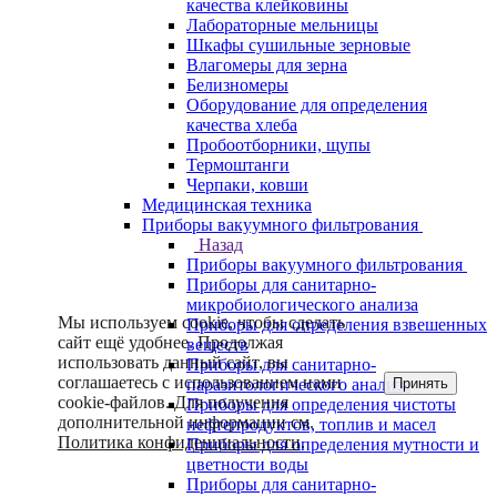
качества клейковины
Лабораторные мельницы
Шкафы сушильные зерновые
Влагомеры для зерна
Белизномеры
Оборудование для определения
качества хлеба
Пробоотборники, щупы
Термоштанги
Черпаки, ковши
Медицинская техника
Приборы вакуумного фильтрования
Назад
Приборы вакуумного фильтрования
Приборы для санитарно-
микробиологического анализа
Мы используем cookie, чтобы сделать
Приборы для определения взвешенных
сайт ещё удобнее. Продолжая
веществ
использовать данный сайт, вы
Приборы для санитарно-
соглашаетесь с использованием нами
Принять
паразитологического анализа
cookie-файлов. Для получения
Приборы для определения чистоты
дополнительной информации см.
нефтепродуктов, топлив и масел
Политика конфиденциальности
.
Приборы для определения мутности и
цветности воды
Приборы для санитарно-