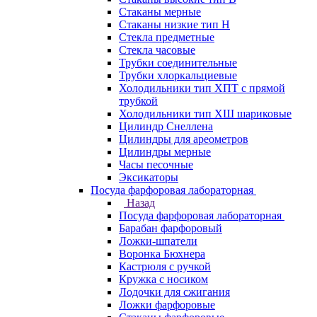
Стаканы мерные
Стаканы низкие тип Н
Стекла предметные
Стекла часовые
Трубки соединительные
Трубки хлоркальциевые
Холодильники тип ХПТ с прямой
трубкой
Холодильники тип ХШ шариковые
Цилиндр Снеллена
Цилиндры для ареометров
Цилиндры мерные
Часы песочные
Эксикаторы
Посуда фарфоровая лабораторная
Назад
Посуда фарфоровая лабораторная
Барабан фарфоровый
Ложки-шпатели
Воронка Бюхнера
Кастрюля с ручкой
Кружка с носиком
Лодочки для сжигания
Ложки фарфоровые