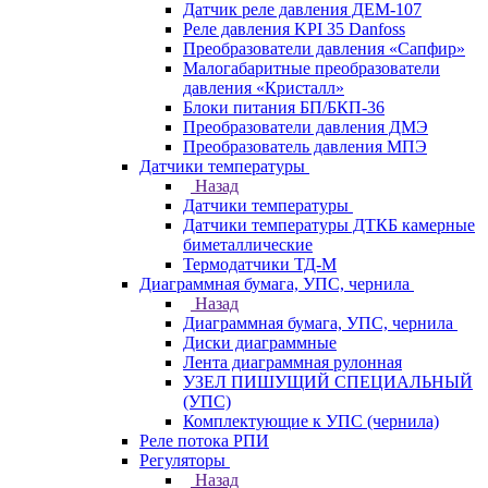
Датчик реле давления ДЕМ-107
Реле давления KPI 35 Danfoss
Преобразователи давления «Сапфир»
Малогабаритные преобразователи
давления «Кристалл»
Блоки питания БП/БКП-36
Преобразователи давления ДМЭ
Преобразователь давления МПЭ
Датчики температуры
Назад
Датчики температуры
Датчики температуры ДТКБ камерные
биметаллические
Термодатчики ТД-М
Диаграммная бумага, УПС, чернила
Назад
Диаграммная бумага, УПС, чернила
Диски диаграммные
Лента диаграммная рулонная
УЗЕЛ ПИШУЩИЙ СПЕЦИАЛЬНЫЙ
(УПС)
Комплектующие к УПС (чернила)
Реле потока РПИ
Регуляторы
Назад