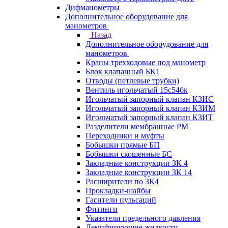
Дифманометры
Дополнительное оборудование для
манометров
Назад
Дополнительное оборудование для
манометров
Краны трехходовые под манометр
Блок клапанный БК1
Отводы (петлевые трубки)
Вентиль игольчатый 15с54бк
Игольчатый запорный клапан КЗИС
Игольчатый запорный клапан КЗИМ
Игольчатый запорный клапан КЗИТ
Разделители мембранные РМ
Переходники и муфты
Бобышки прямые БП
Бобышки скошенные БС
Закладные конструкции ЗК 4
Закладные конструкции ЗК 14
Расширители по ЗК4
Прокладки-шайбы
Гасители пульсаций
Фитинги
Указатели предельного давления
Демпфирующие жидкости