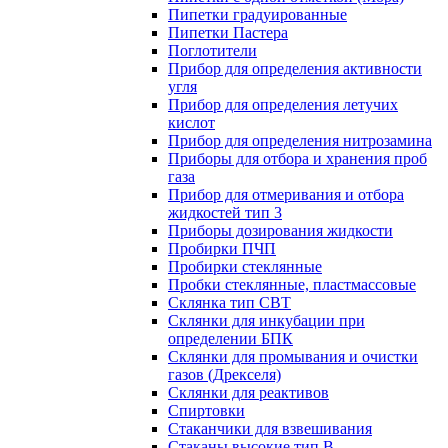
Пипетки градуированные
Пипетки Пастера
Поглотители
Прибор для определения активности
угля
Прибор для определения летучих
кислот
Прибор для определения нитрозамина
Приборы для отбора и хранения проб
газа
Прибор для отмеривания и отбора
жидкостей тип 3
Приборы дозирования жидкости
Пробирки ПЧП
Пробирки стеклянные
Пробки стеклянные, пластмассовые
Склянка тип СВТ
Склянки для инкубации при
определении БПК
Склянки для промывания и очистки
газов (Дрекселя)
Склянки для реактивов
Спиртовки
Стаканчики для взвешивания
Стаканы высокие тип В