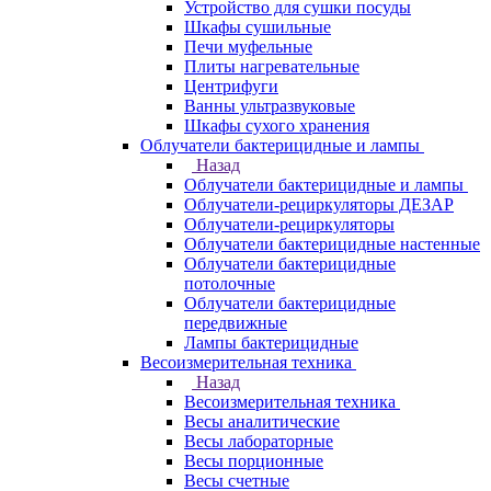
Устройство для сушки посуды
Шкафы сушильные
Печи муфельные
Плиты нагревательные
Центрифуги
Ванны ультразвуковые
Шкафы сухого хранения
Облучатели бактерицидные и лампы
Назад
Облучатели бактерицидные и лампы
Облучатели-рециркуляторы ДЕЗАР
Облучатели-рециркуляторы
Облучатели бактерицидные настенные
Облучатели бактерицидные
потолочные
Облучатели бактерицидные
передвижные
Лампы бактерицидные
Весоизмерительная техника
Назад
Весоизмерительная техника
Весы аналитические
Весы лабораторные
Весы порционные
Весы счетные