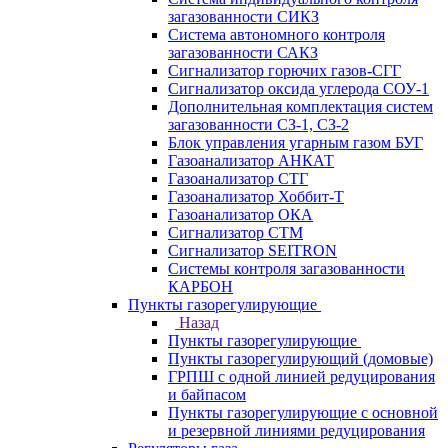
загазованности СИКЗ
Система автономного контроля
загазованности САКЗ
Сигнализатор горючих газов-СГГ
Сигнализатор оксида углерода СОУ-1
Дополнительная комплектация систем
загазованности СЗ-1, СЗ-2
Блок управления угарным газом БУГ
Газоанализатор АНКАТ
Газоанализатор СТГ
Газоанализатор Хоббит-Т
Газоанализатор ОКА
Сигнализатор СТМ
Сигнализатор SEITRON
Системы контроля загазованности
КАРБОН
Пункты газорегулирующие
Назад
Пункты газорегулирующие
Пункты газорегулирующий (домовые)
ГРПШ с одной линией редуцирования
и байпасом
Пункты газорегулирующие с основной
и резервной линиями редуцирования