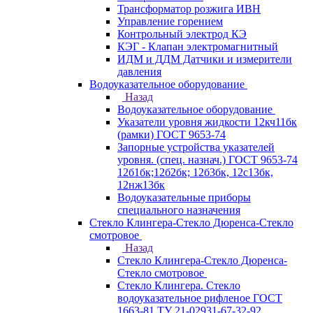
Трансформатор розжига ИВН
Управление горением
Контрольный электрод КЭ
КЭГ - Клапан электромагнитный
ИДМ и ДДМ Датчики и измерители
давления
Водоуказательное оборудование
Назад
Водоуказательное оборудование
Указатели уровня жидкости 12кч11бк
(рамки) ГОСТ 9653-74
Запорные устройства указателей
уровня. (спец. назнач.) ГОСТ 9653-74
12б1бк;12б2бк; 12б3бк, 12с13бк,
12нж13бк
Водоуказательные приборы
специального назначения
Стекло Клингера-Стекло Дюренса-Стекло
смотровое
Назад
Стекло Клингера-Стекло Дюренса-
Стекло смотровое
Стекло Клингера. Стекло
водоуказательное рифленое ГОСТ
1663-81 ТУ 21-02931-67-32-92