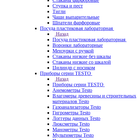
Стаканы фарфоровые
Ступка и пест
Тигли
Чаши выпарительные
Шпатели фарфоровые
Посуда пластиковая лабораторная
Назад
Посуда пластиковая лабораторная
Воронки лабораторные
Мензурки с ручкой
Стаканы низкие без шкалы
Стаканы низкие со шкалой
Цилиндр с носиком
Приборы серии TESTO
Назад
Приборы серии TESTO
Анемометры Testo
Влагомеры древесины и строительных
материалов Testo
Газоанализаторы Testo
Гигрометры Testo
Логгеры данных Testo
Люксметры Testo
Манометры Testo
Мультиметры Testo