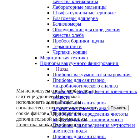
качества клейковины
Лабораторные мельницы
Шкафы сушильные зерновые
Влагомеры для зерна
Белизномеры
Оборудование для определения
качества хлеба
Пробоотборники, щупы
Термоштанги
Черпаки, ковши
Медицинская техника
Приборы вакуумного фильтрования
Назад
Приборы вакуумного фильтрования
Приборы для санитарно-
микробиологического анализа
Мы используем cookie, чтобы сделать
Приборы для определения взвешенных
сайт ещё удобнее. Продолжая
веществ
использовать данный сайт, вы
Приборы для санитарно-
соглашаетесь с использованием нами
Принять
паразитологического анализа
cookie-файлов. Для получения
Приборы для определения чистоты
дополнительной информации см.
нефтепродуктов, топлив и масел
Политика конфиденциальности
.
Приборы для определения мутности и
цветности воды
Приборы для санитарно-