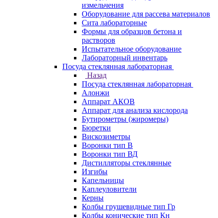
измельчения
Оборудование для рассева материалов
Сита лабораторные
Формы для образцов бетона и
растворов
Испытательное оборудование
Лабораторный инвентарь
Посуда стеклянная лабораторная
Назад
Посуда стеклянная лабораторная
Алонжи
Аппарат АКОВ
Аппарат для анализа кислорода
Бутирометры (жиромеры)
Бюретки
Вискозиметры
Воронки тип В
Воронки тип ВД
Дистилляторы стеклянные
Изгибы
Капельницы
Каплеуловители
Керны
Колбы грушевидные тип Гр
Колбы конические тип Кн