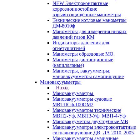
NEW Электроконтактные
коррозионностойкие
взрывозащищённые манометры
Технические котловые манометры
ДМ-8010ф
Манометры для измерения низких
давлений газов КМ
Индикаторы давления для
огнетушителей
Манометры образцовые МО
Манометры дистанционные
(капиллярные)
Манометры, вакуумметры,
мановакуумметры самопишущие
Мановакуумметры
Назад
Мановакуумметры
Мановакуумметры судовые
МВТПСф-100ОМ2
Мановакуумметры технические
МВП2-Уф, МВП3-Уф, МВП-4-Уф
Мановакууметры двухтрубные МВ
Мановакуумметры электроконтактные
сигнализирующие ДВ, ДА 2010, 2005
Мановакуумметры аммиачные