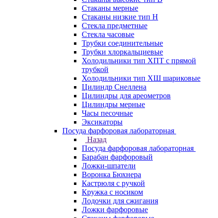
Стаканы мерные
Стаканы низкие тип Н
Стекла предметные
Стекла часовые
Трубки соединительные
Трубки хлоркальциевые
Холодильники тип ХПТ с прямой
трубкой
Холодильники тип ХШ шариковые
Цилиндр Снеллена
Цилиндры для ареометров
Цилиндры мерные
Часы песочные
Эксикаторы
Посуда фарфоровая лабораторная
Назад
Посуда фарфоровая лабораторная
Барабан фарфоровый
Ложки-шпатели
Воронка Бюхнера
Кастрюля с ручкой
Кружка с носиком
Лодочки для сжигания
Ложки фарфоровые