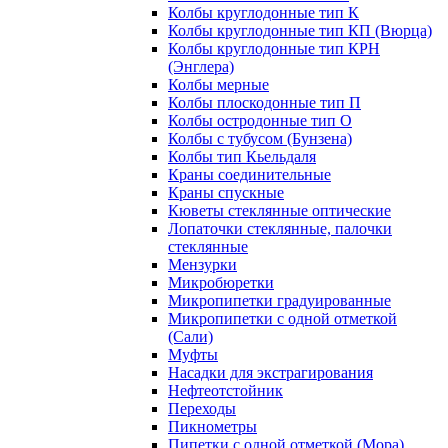
Колбы круглодонные тип К
Колбы круглодонные тип КП (Вюрца)
Колбы круглодонные тип КРН
(Энглера)
Колбы мерные
Колбы плоскодонные тип П
Колбы остродонные тип О
Колбы с тубусом (Бунзена)
Колбы тип Кьельдаля
Краны соединительные
Краны спускные
Кюветы стеклянные оптические
Лопаточки стеклянные, палочки
стеклянные
Мензурки
Микробюретки
Микропипетки градуированные
Микропипетки с одной отметкой
(Сали)
Муфты
Насадки для экстрагирования
Нефтеотстойник
Переходы
Пикнометры
Пипетки с одной отметкой (Мора)