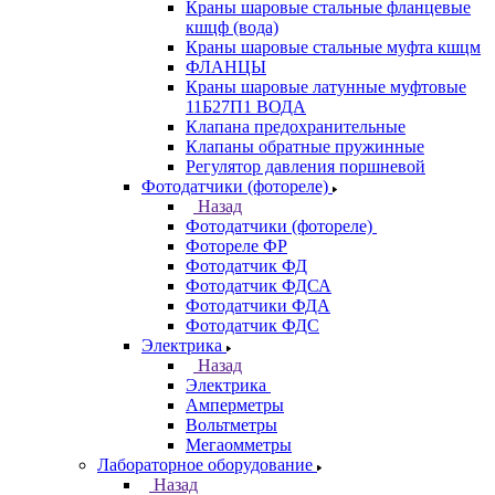
Краны шаровые стальные фланцевые
кшцф (вода)
Краны шаровые стальные муфта кшцм
ФЛАНЦЫ
Краны шаровые латунные муфтовые
11Б27П1 ВОДА
Клапана предохранительные
Клапаны обратные пружинные
Регулятор давления поршневой
Фотодатчики (фотореле)
Назад
Фотодатчики (фотореле)
Фотореле ФР
Фотодатчик ФД
Фотодатчик ФДСА
Фотодатчики ФДА
Фотодатчик ФДС
Электрика
Назад
Электрика
Амперметры
Вольтметры
Мегаомметры
Лабораторное оборудование
Назад