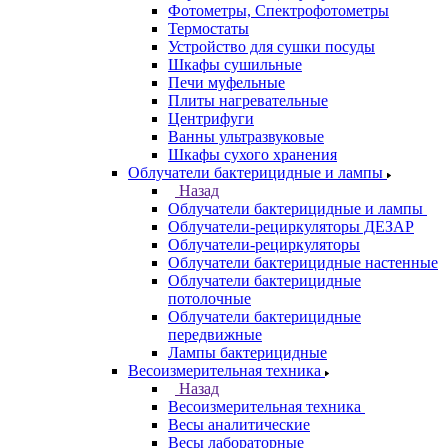
Фотометры, Спектрофотометры
Термостаты
Устройство для сушки посуды
Шкафы сушильные
Печи муфельные
Плиты нагревательные
Центрифуги
Ванны ультразвуковые
Шкафы сухого хранения
Облучатели бактерицидные и лампы
Назад
Облучатели бактерицидные и лампы
Облучатели-рециркуляторы ДЕЗАР
Облучатели-рециркуляторы
Облучатели бактерицидные настенные
Облучатели бактерицидные
потолочные
Облучатели бактерицидные
передвижные
Лампы бактерицидные
Весоизмерительная техника
Назад
Весоизмерительная техника
Весы аналитические
Весы лабораторные