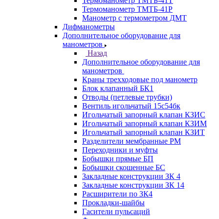
Термоманометр ТМТБ-41Т
Термоманометр ТМТБ-41Р
Манометр с термометром ДМТ
Дифманометры
Дополнительное оборудование для
манометров
Назад
Дополнительное оборудование для
манометров
Краны трехходовые под манометр
Блок клапанный БК1
Отводы (петлевые трубки)
Вентиль игольчатый 15с54бк
Игольчатый запорный клапан КЗИС
Игольчатый запорный клапан КЗИМ
Игольчатый запорный клапан КЗИТ
Разделители мембранные РМ
Переходники и муфты
Бобышки прямые БП
Бобышки скошенные БС
Закладные конструкции ЗК 4
Закладные конструкции ЗК 14
Расширители по ЗК4
Прокладки-шайбы
Гасители пульсаций