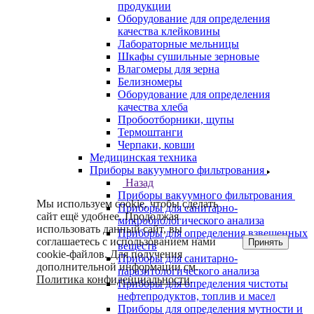
продукции
Оборудование для определения
качества клейковины
Лабораторные мельницы
Шкафы сушильные зерновые
Влагомеры для зерна
Белизномеры
Оборудование для определения
качества хлеба
Пробоотборники, щупы
Термоштанги
Черпаки, ковши
Медицинская техника
Приборы вакуумного фильтрования
Назад
Приборы вакуумного фильтрования
Мы используем cookie, чтобы сделать
Приборы для санитарно-
сайт ещё удобнее. Продолжая
микробиологического анализа
использовать данный сайт, вы
Приборы для определения взвешенных
соглашаетесь с использованием нами
Принять
веществ
cookie-файлов. Для получения
Приборы для санитарно-
дополнительной информации см.
паразитологического анализа
Политика конфиденциальности
.
Приборы для определения чистоты
нефтепродуктов, топлив и масел
Приборы для определения мутности и