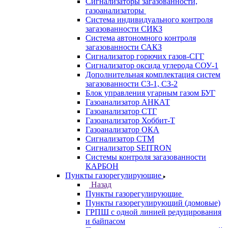
Сигнализаторы загазованности,
газоанализаторы
Система индивидуального контроля
загазованности СИКЗ
Система автономного контроля
загазованности САКЗ
Сигнализатор горючих газов-СГГ
Сигнализатор оксида углерода СОУ-1
Дополнительная комплектация систем
загазованности СЗ-1, СЗ-2
Блок управления угарным газом БУГ
Газоанализатор АНКАТ
Газоанализатор СТГ
Газоанализатор Хоббит-Т
Газоанализатор ОКА
Сигнализатор СТМ
Сигнализатор SEITRON
Системы контроля загазованности
КАРБОН
Пункты газорегулирующие
Назад
Пункты газорегулирующие
Пункты газорегулирующий (домовые)
ГРПШ с одной линией редуцирования
и байпасом