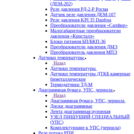
(ДЕМ-202)
Реле давления РД-2-Р Росма
Датчик реле давления ДЕМ-107
Реле давления KPI 35 Danfoss
Преобразователи давления «Сапфир»
Малогабаритные преобразователи
давления «Кристалл»
Блоки питания БП/БКП-36
Преобразователи давления ДМЭ
Преобразователь давления МПЭ
Датчики температуры
Назад
Датчики температуры
Датчики температуры ДТКБ камерные
биметаллические
Термодатчики ТД-М
Диаграммная бумага, УПС, чернила
Назад
Диаграммная бумага, УПС, чернила
Диски диаграммные
Лента диаграммная рулонная
УЗЕЛ ПИШУЩИЙ СПЕЦИАЛЬНЫЙ
(УПС)
Комплектующие к УПС (чернила)
Реле потока РПИ