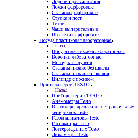
Лодочки для сжигания
Ложки фарфоровые
Стаканы фарфоровые
Ступка и пест
Тигли
Чаши выпарительные
Шпатели фарфоровые
Посуда пластиковая лабораторная
Назад
Посуда пластиковая лабораторная
Воронки лабораторные
Мензурки с ручкой
Стаканы низкие без шкалы
Стаканы низкие со шкалой
Цилиндр с носиком
Приборы серии TESTO
Назад
Приборы серии TESTO
Анемометры Testo
Влагомеры древесины и строительных
материалов Testo
Газоанализаторы Testo
Гигрометры Testo
Логгеры данных Testo
Люксметры Testo