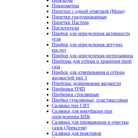
Переходы
Пикнометры
Пипетки с одной отметкой (Мора)
Пипетки градуированные
Пипетки Пастера
Поглотители
Прибор для определения активности
угля
Прибор для определения летучих
кислот
Прибор для определения нитрозамина
Приборы для отбора и хранения проб
газа
Прибор для отмеривания и отбора
жидкостей тип 3
Приборы дозирования жидкости
Пробирки ПЧП
Пробирки стеклянные
Пробки стеклянные, пластмассовые
Склянка тип СВТ
Склянки для инкубации при
определении БПК
Склянки для промывания и очистки
газов (Дрекселя)
Склянки для реактивов