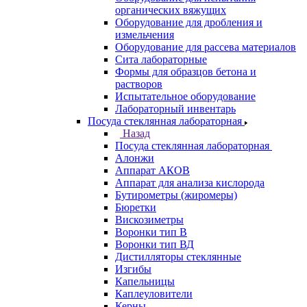
органических вяжущих
Оборудование для дробления и
измельчения
Оборудование для рассева материалов
Сита лабораторные
Формы для образцов бетона и
растворов
Испытательное оборудование
Лабораторный инвентарь
Посуда стеклянная лабораторная
Назад
Посуда стеклянная лабораторная
Алонжи
Аппарат АКОВ
Аппарат для анализа кислорода
Бутирометры (жиромеры)
Бюретки
Вискозиметры
Воронки тип В
Воронки тип ВД
Дистилляторы стеклянные
Изгибы
Капельницы
Каплеуловители
Керны