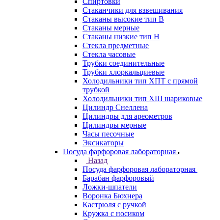
Спиртовки
Стаканчики для взвешивания
Стаканы высокие тип В
Стаканы мерные
Стаканы низкие тип Н
Стекла предметные
Стекла часовые
Трубки соединительные
Трубки хлоркальциевые
Холодильники тип ХПТ с прямой
трубкой
Холодильники тип ХШ шариковые
Цилиндр Снеллена
Цилиндры для ареометров
Цилиндры мерные
Часы песочные
Эксикаторы
Посуда фарфоровая лабораторная
Назад
Посуда фарфоровая лабораторная
Барабан фарфоровый
Ложки-шпатели
Воронка Бюхнера
Кастрюля с ручкой
Кружка с носиком