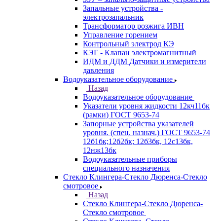
Запальные устройства -
электрозапальник
Трансформатор розжига ИВН
Управление горением
Контрольный электрод КЭ
КЭГ - Клапан электромагнитный
ИДМ и ДДМ Датчики и измерители
давления
Водоуказательное оборудование
Назад
Водоуказательное оборудование
Указатели уровня жидкости 12кч11бк
(рамки) ГОСТ 9653-74
Запорные устройства указателей
уровня. (спец. назнач.) ГОСТ 9653-74
12б1бк;12б2бк; 12б3бк, 12с13бк,
12нж13бк
Водоуказательные приборы
специального назначения
Стекло Клингера-Стекло Дюренса-Стекло
смотровое
Назад
Стекло Клингера-Стекло Дюренса-
Стекло смотровое