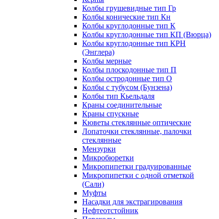
Колбы грушевидные тип Гр
Колбы конические тип Кн
Колбы круглодонные тип К
Колбы круглодонные тип КП (Вюрца)
Колбы круглодонные тип КРН
(Энглера)
Колбы мерные
Колбы плоскодонные тип П
Колбы остродонные тип О
Колбы с тубусом (Бунзена)
Колбы тип Кьельдаля
Краны соединительные
Краны спускные
Кюветы стеклянные оптические
Лопаточки стеклянные, палочки
стеклянные
Мензурки
Микробюретки
Микропипетки градуированные
Микропипетки с одной отметкой
(Сали)
Муфты
Насадки для экстрагирования
Нефтеотстойник