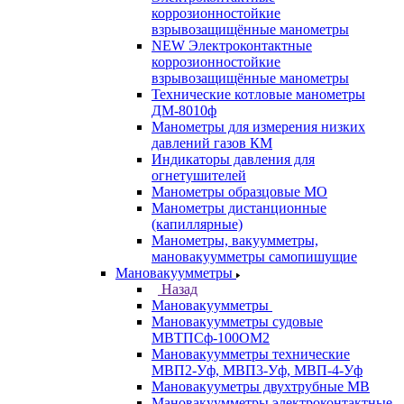
коррозионностойкие
взрывозащищённые манометры
NEW Электроконтактные
коррозионностойкие
взрывозащищённые манометры
Технические котловые манометры
ДМ-8010ф
Манометры для измерения низких
давлений газов КМ
Индикаторы давления для
огнетушителей
Манометры образцовые МО
Манометры дистанционные
(капиллярные)
Манометры, вакуумметры,
мановакуумметры самопишущие
Мановакуумметры
Назад
Мановакуумметры
Мановакуумметры судовые
МВТПСф-100ОМ2
Мановакуумметры технические
МВП2-Уф, МВП3-Уф, МВП-4-Уф
Мановакууметры двухтрубные МВ
Мановакуумметры электроконтактные