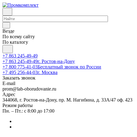
Везде
По всему сайту
По каталогу
+7 863 245-49-49
+7 863 245-49-49
г. Ростов-на-Дону
+7 800 775-41-03
Бесплатный звонок по России
+7 495 256-44-03
г. Москва
Заказать звонок
E-mail
prom@lab-oborudovanie.ru
Адрес
344068, г. Ростов-на-Дону, пр. М. Нагибина, д. 33А/47 оф. 423
Режим работы
Пн. – Пт.: с 8:00 до 17:00