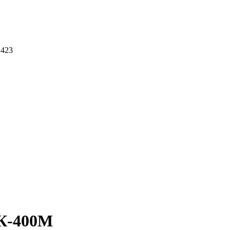
 423
НК-400М