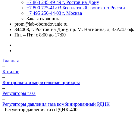
+7 863 245-49-49
г. Ростов-на-Дону
+7 800 775-41-03
Бесплатный звонок по России
+7 495 256-44-03
г. Москва
Заказать звонок
prom@lab-oborudovanie.ru
344068, г. Ростов-на-Дону, пр. М. Нагибина, д. 33А/47 оф.
Пн. – Пт.: с 8:00 до 17:00
Главная
–
Каталог
–
Контрольно-измерительные приборы
–
Регуляторы газа
–
Регуляторы давления газа комбинированный РДНК
–
Регулятор давления газа РДНК-400