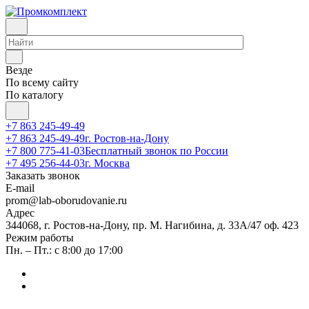
Везде
По всему сайту
По каталогу
+7 863 245-49-49
+7 863 245-49-49
г. Ростов-на-Дону
+7 800 775-41-03
Бесплатный звонок по России
+7 495 256-44-03
г. Москва
Заказать звонок
E-mail
prom@lab-oborudovanie.ru
Адрес
344068, г. Ростов-на-Дону, пр. М. Нагибина, д. 33А/47 оф. 423
Режим работы
Пн. – Пт.: с 8:00 до 17:00