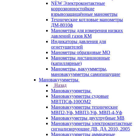
NEW Электроконтактные
коррозионностойкие
взрывозащищённые манометры
Технические котловые манометры
ДМ-8010ф
Манометры для измерения низких
давлений газов КМ
Индикаторы давления для
огнетушителей
Манометры образцовые МО
Манометры дистанционные
(капиллярные)
Манометры, вакуумметры,
мановакуумметры самопишущие
Мановакуумметры
Назад
Мановакуумметры
Мановакуумметры судовые
МВТПСф-100ОМ2
Мановакуумметры технические
МВП2-Уф, МВП3-Уф, МВП-4-Уф
Мановакууметры двухтрубные МВ
Мановакуумметры электроконтактные
сигнализирующие ДВ, ДА 2010, 2005
Мановакуумметры аммиачные