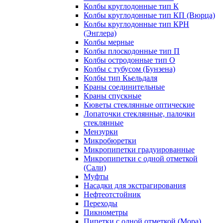
Колбы круглодонные тип К
Колбы круглодонные тип КП (Вюрца)
Колбы круглодонные тип КРН
(Энглера)
Колбы мерные
Колбы плоскодонные тип П
Колбы остродонные тип О
Колбы с тубусом (Бунзена)
Колбы тип Кьельдаля
Краны соединительные
Краны спускные
Кюветы стеклянные оптические
Лопаточки стеклянные, палочки
стеклянные
Мензурки
Микробюретки
Микропипетки градуированные
Микропипетки с одной отметкой
(Сали)
Муфты
Насадки для экстрагирования
Нефтеотстойник
Переходы
Пикнометры
Пипетки с одной отметкой (Мора)