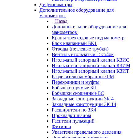
Дифманометры
Дополнительное оборудование для
манометров
Назад
Дополнительное оборудование для
манометров
Краны трехходовые под манометр
Блок клапанный БК1
Отводы (петлевые трубки)
Вентиль игольчатый 15с54бк
Игольчатый запорный клапан КЗИС
Игольчатый запорный клапан КЗИМ
Игольчатый запорный клапан КЗИТ
Разделители мембранные РМ
Переходники и муфты
Бобышки прямые БП
Бобышки скошенные БС
Закладные конструкции ЗК 4
Закладные конструкции ЗК 14
Расширители по ЗК4
Прокладки-шайбы
Гасители пульсаций
Фитинги
Указатели предельного давления
Демпфирующие жидкости