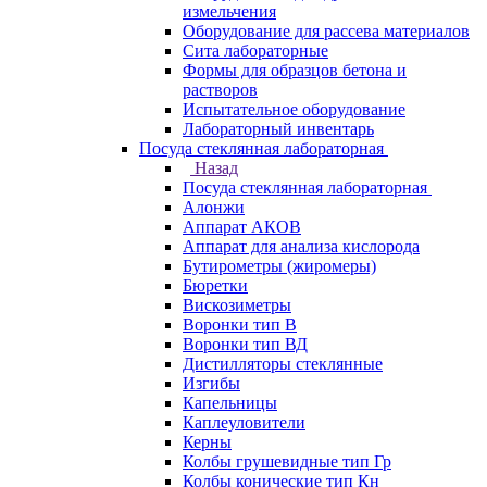
измельчения
Оборудование для рассева материалов
Сита лабораторные
Формы для образцов бетона и
растворов
Испытательное оборудование
Лабораторный инвентарь
Посуда стеклянная лабораторная
Назад
Посуда стеклянная лабораторная
Алонжи
Аппарат АКОВ
Аппарат для анализа кислорода
Бутирометры (жиромеры)
Бюретки
Вискозиметры
Воронки тип В
Воронки тип ВД
Дистилляторы стеклянные
Изгибы
Капельницы
Каплеуловители
Керны
Колбы грушевидные тип Гр
Колбы конические тип Кн