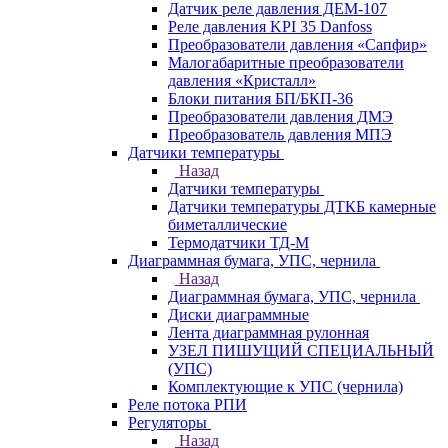
Датчик реле давления ДЕМ-107
Реле давления KPI 35 Danfoss
Преобразователи давления «Сапфир»
Малогабаритные преобразователи
давления «Кристалл»
Блоки питания БП/БКП-36
Преобразователи давления ДМЭ
Преобразователь давления МПЭ
Датчики температуры
Назад
Датчики температуры
Датчики температуры ДТКБ камерные
биметаллические
Термодатчики ТД-М
Диаграммная бумага, УПС, чернила
Назад
Диаграммная бумага, УПС, чернила
Диски диаграммные
Лента диаграммная рулонная
УЗЕЛ ПИШУЩИЙ СПЕЦИАЛЬНЫЙ
(УПС)
Комплектующие к УПС (чернила)
Реле потока РПИ
Регуляторы
Назад