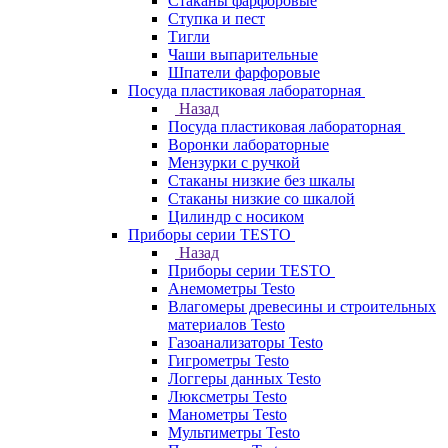
Стаканы фарфоровые
Ступка и пест
Тигли
Чаши выпарительные
Шпатели фарфоровые
Посуда пластиковая лабораторная
Назад
Посуда пластиковая лабораторная
Воронки лабораторные
Мензурки с ручкой
Стаканы низкие без шкалы
Стаканы низкие со шкалой
Цилиндр с носиком
Приборы серии TESTO
Назад
Приборы серии TESTO
Анемометры Testo
Влагомеры древесины и строительных
материалов Testo
Газоанализаторы Testo
Гигрометры Testo
Логгеры данных Testo
Люксметры Testo
Манометры Testo
Мультиметры Testo