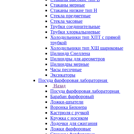
Стаканы мерные
Стаканы низкие тип Н
Стекла предметные
Стекла часовые
Трубки соединительные
Трубки хлоркальциевые
Холодильники тип ХПТ с прямой
трубкой
Холодильники тип ХШ шариковые
Цилиндр Снеллена
Цилиндры для ареометров
Цилиндры мерные
Часы песочные
Эксикаторы
Посуда фарфоровая лабораторная
Назад
Посуда фарфоровая лабораторная
Барабан фарфоровый
Ложки-шпатели
Воронка Бюхнера
Кастрюля с ручкой
Кружка с носиком
Лодочки для сжигания
Ложки фарфоровые