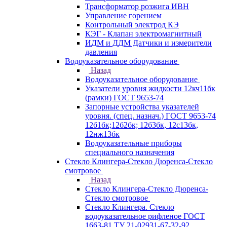
Трансформатор розжига ИВН
Управление горением
Контрольный электрод КЭ
КЭГ - Клапан электромагнитный
ИДМ и ДДМ Датчики и измерители
давления
Водоуказательное оборудование
Назад
Водоуказательное оборудование
Указатели уровня жидкости 12кч11бк
(рамки) ГОСТ 9653-74
Запорные устройства указателей
уровня. (спец. назнач.) ГОСТ 9653-74
12б1бк;12б2бк; 12б3бк, 12с13бк,
12нж13бк
Водоуказательные приборы
специального назначения
Стекло Клингера-Стекло Дюренса-Стекло
смотровое
Назад
Стекло Клингера-Стекло Дюренса-
Стекло смотровое
Стекло Клингера. Стекло
водоуказательное рифленое ГОСТ
1663-81 ТУ 21-02931-67-32-92