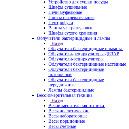
Устройство для сушки посуды
Шкафы сушильные
Печи муфельные
Плиты нагревательные
Центрифуги
Ванны ультразвуковые
Шкафы сухого хранения
Облучатели бактерицидные и лампы
Назад
Облучатели бактерицидные и лампы
Облучатели-рециркуляторы ДЕЗАР
Облучатели-рециркуляторы
Облучатели бактерицидные настенные
Облучатели бактерицидные
потолочные
Облучатели бактерицидные
передвижные
Лампы бактерицидные
Весоизмерительная техника
Назад
Весоизмерительная техника
Весы аналитические
Весы лабораторные
Весы порционные
Весы счетные