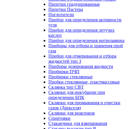
Пипетки градуированные
Пипетки Пастера
Поглотители
Прибор для определения активности
угля
Прибор для определения летучих
кислот
Прибор для определения нитрозамина
Приборы для отбора и хранения проб
газа
Прибор для отмеривания и отбора
жидкостей тип 3
Приборы дозирования жидкости
Пробирки ПЧП
Пробирки стеклянные
Пробки стеклянные, пластмассовые
Склянка тип СВТ
Склянки для инкубации при
определении БПК
Склянки для промывания и очистки
газов (Дрекселя)
Склянки для реактивов
Спиртовки
Стаканчики для взвешивания
Стаканы высокие тип В