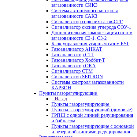
загазованности СИКЗ
Система автономного контроля
загазованности САКЗ
Сигнализатор горючих газов-СГГ
Сигнализатор оксида углерода СОУ-1
Дополнительная комплектация систем
загазованности СЗ-1, СЗ-2
Блок управления угарным газом БУГ
Газоанализатор АНКАТ
Газоанализатор СТГ
Газоанализатор Хоббит-Т
Газоанализатор ОКА
Сигнализатор СТМ
Сигнализатор SEITRON
Системы контроля загазованности
КАРБОН
Пункты газорегулирующие
Назад
Пункты газорегулирующие
Пункты газорегулирующий (домовые)
ГРПШ с одной линией редуцирования
и байпасом
Пункты газорегулирующие с основной
и резервной линиями редуцирования