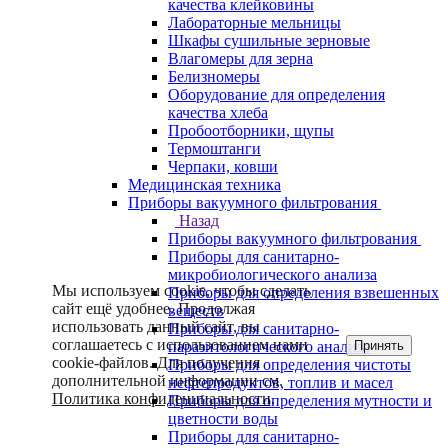
качества клейковины
Лабораторные мельницы
Шкафы сушильные зерновые
Влагомеры для зерна
Белизномеры
Оборудование для определения
качества хлеба
Пробоотборники, щупы
Термоштанги
Черпаки, ковши
Медицинская техника
Приборы вакуумного фильтрования
Назад
Приборы вакуумного фильтрования
Приборы для санитарно-
микробиологического анализа
Мы используем cookie, чтобы сделать
Приборы для определения взвешенных
сайт ещё удобнее. Продолжая
веществ
использовать данный сайт, вы
Приборы для санитарно-
соглашаетесь с использованием нами
Принять
паразитологического анализа
cookie-файлов. Для получения
Приборы для определения чистоты
дополнительной информации см.
нефтепродуктов, топлив и масел
Политика конфиденциальности
.
Приборы для определения мутности и
цветности воды
Приборы для санитарно-