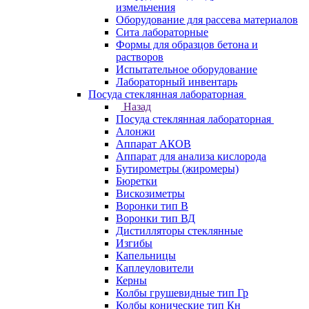
измельчения
Оборудование для рассева материалов
Сита лабораторные
Формы для образцов бетона и
растворов
Испытательное оборудование
Лабораторный инвентарь
Посуда стеклянная лабораторная
Назад
Посуда стеклянная лабораторная
Алонжи
Аппарат АКОВ
Аппарат для анализа кислорода
Бутирометры (жиромеры)
Бюретки
Вискозиметры
Воронки тип В
Воронки тип ВД
Дистилляторы стеклянные
Изгибы
Капельницы
Каплеуловители
Керны
Колбы грушевидные тип Гр
Колбы конические тип Кн