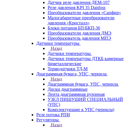
Датчик реле давления ДЕМ-107
Реле давления KPI 35 Danfoss
Преобразователи давления «Сапфир»
Малогабаритные преобразователи
давления «Кристалл»
Блоки питания БП/БКП-36
Преобразователи давления ДМЭ
Преобразователь давления МПЭ
Датчики температуры
Назад
Датчики температуры
Датчики температуры ДТКБ камерные
биметаллические
Термодатчики ТД-М
Диаграммная бумага, УПС, чернила
Назад
Диаграммная бумага, УПС, чернила
Диски диаграммные
Лента диаграммная рулонная
УЗЕЛ ПИШУЩИЙ СПЕЦИАЛЬНЫЙ
(УПС)
Комплектующие к УПС (чернила)
Реле потока РПИ
Регуляторы
Назад