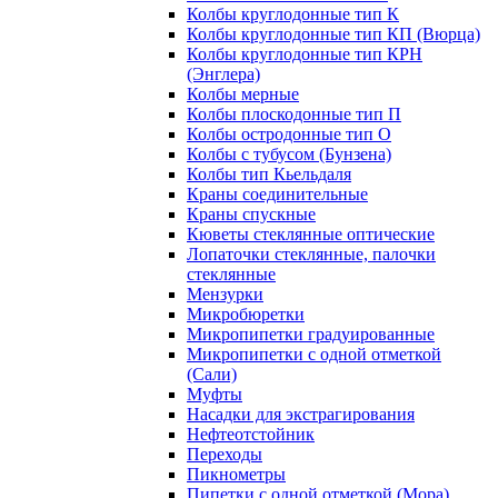
Колбы круглодонные тип К
Колбы круглодонные тип КП (Вюрца)
Колбы круглодонные тип КРН
(Энглера)
Колбы мерные
Колбы плоскодонные тип П
Колбы остродонные тип О
Колбы с тубусом (Бунзена)
Колбы тип Кьельдаля
Краны соединительные
Краны спускные
Кюветы стеклянные оптические
Лопаточки стеклянные, палочки
стеклянные
Мензурки
Микробюретки
Микропипетки градуированные
Микропипетки с одной отметкой
(Сали)
Муфты
Насадки для экстрагирования
Нефтеотстойник
Переходы
Пикнометры
Пипетки с одной отметкой (Мора)