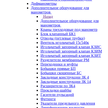
Дифманометры
Дополнительное оборудование для
манометров
Назад
Дополнительное оборудование для
манометров
Краны трехходовые под манометр
Блок клапанный БК1
Отводы (петлевые трубки)
Вентиль игольчатый 15с54бк
Игольчатый запорный клапан КЗИС
Игольчатый запорный клапан КЗИМ
Игольчатый запорный клапан КЗИТ
Разделители мембранные РМ
Переходники и муфты
Бобышки прямые БП
Бобышки скошенные БС
Закладные конструкции ЗК 4
Закладные конструкции ЗК 14
Расширители по ЗК4
Прокладки-шайбы
Гасители пульсаций
Фитинги
Указатели предельного давления
Демпфирующие жидкости