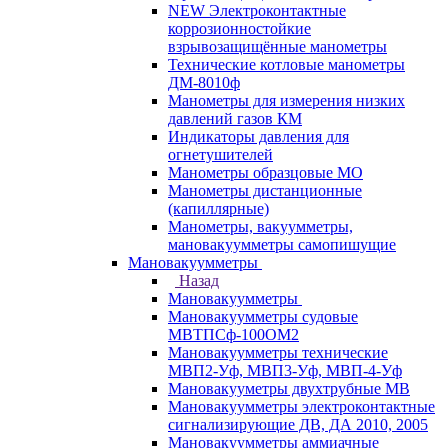
NEW Электроконтактные
коррозионностойкие
взрывозащищённые манометры
Технические котловые манометры
ДМ-8010ф
Манометры для измерения низких
давлений газов КМ
Индикаторы давления для
огнетушителей
Манометры образцовые МО
Манометры дистанционные
(капиллярные)
Манометры, вакуумметры,
мановакуумметры самопишущие
Мановакуумметры
Назад
Мановакуумметры
Мановакуумметры судовые
МВТПСф-100ОМ2
Мановакуумметры технические
МВП2-Уф, МВП3-Уф, МВП-4-Уф
Мановакууметры двухтрубные МВ
Мановакуумметры электроконтактные
сигнализирующие ДВ, ДА 2010, 2005
Мановакуумметры аммиачные