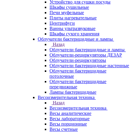
Устройство для сушки посуды
Шкафы сушильные
Печи муфельные
Плиты нагревательные
Центрифуги
Ванны ультразвуковые
Шкафы сухого хранения
Облучатели бактерицидные и лампы
Назад
Облучатели бактерицидные и лампы
Облучатели-рециркуляторы ДЕЗАР
Облучатели-рециркуляторы
Облучатели бактерицидные настенные
Облучатели бактерицидные
потолочные
Облучатели бактерицидные
передвижные
Лампы бактерицидные
Весоизмерительная техника
Назад
Весоизмерительная техника
Весы аналитические
Весы лабораторные
Весы порционные
Весы счетные