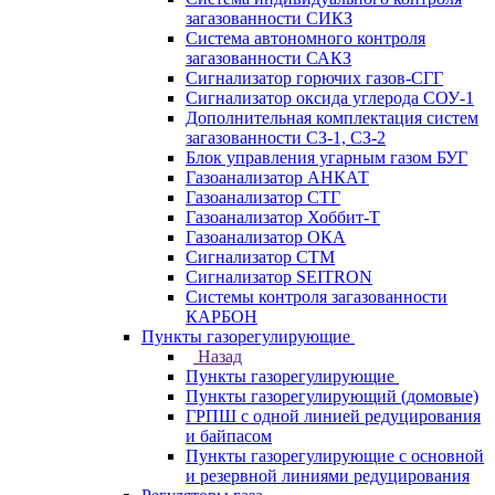
загазованности СИКЗ
Система автономного контроля
загазованности САКЗ
Сигнализатор горючих газов-СГГ
Сигнализатор оксида углерода СОУ-1
Дополнительная комплектация систем
загазованности СЗ-1, СЗ-2
Блок управления угарным газом БУГ
Газоанализатор АНКАТ
Газоанализатор СТГ
Газоанализатор Хоббит-Т
Газоанализатор ОКА
Сигнализатор СТМ
Сигнализатор SEITRON
Системы контроля загазованности
КАРБОН
Пункты газорегулирующие
Назад
Пункты газорегулирующие
Пункты газорегулирующий (домовые)
ГРПШ с одной линией редуцирования
и байпасом
Пункты газорегулирующие с основной
и резервной линиями редуцирования