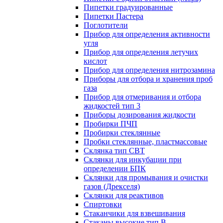
Пипетки градуированные
Пипетки Пастера
Поглотители
Прибор для определения активности
угля
Прибор для определения летучих
кислот
Прибор для определения нитрозамина
Приборы для отбора и хранения проб
газа
Прибор для отмеривания и отбора
жидкостей тип 3
Приборы дозирования жидкости
Пробирки ПЧП
Пробирки стеклянные
Пробки стеклянные, пластмассовые
Склянка тип СВТ
Склянки для инкубации при
определении БПК
Склянки для промывания и очистки
газов (Дрекселя)
Склянки для реактивов
Спиртовки
Стаканчики для взвешивания
Стаканы высокие тип В