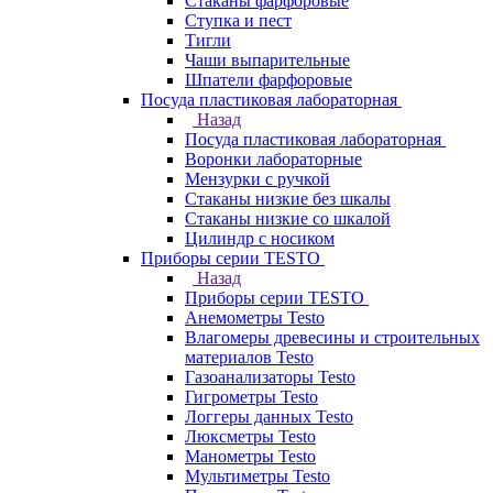
Стаканы фарфоровые
Ступка и пест
Тигли
Чаши выпарительные
Шпатели фарфоровые
Посуда пластиковая лабораторная
Назад
Посуда пластиковая лабораторная
Воронки лабораторные
Мензурки с ручкой
Стаканы низкие без шкалы
Стаканы низкие со шкалой
Цилиндр с носиком
Приборы серии TESTO
Назад
Приборы серии TESTO
Анемометры Testo
Влагомеры древесины и строительных
материалов Testo
Газоанализаторы Testo
Гигрометры Testo
Логгеры данных Testo
Люксметры Testo
Манометры Testo
Мультиметры Testo