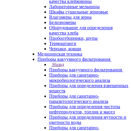
качества клейковины
Лабораторные мельницы
Шкафы сушильные зерновые
Влагомеры для зерна
Белизномеры
Оборудование для определения
качества хлеба
Пробоотборники, щупы
Термоштанги
Черпаки, ковши
Медицинская техника
Приборы вакуумного фильтрования
Назад
Приборы вакуумного фильтрования
Приборы для санитарно-
микробиологического анализа
Приборы для определения взвешенных
веществ
Приборы для санитарно-
паразитологического анализа
Приборы для определения чистоты
нефтепродуктов, топлив и масел
Приборы для определения мутности и
цветности воды
Приборы для санитарно-