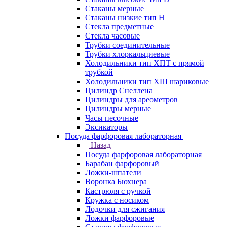
Стаканы мерные
Стаканы низкие тип Н
Стекла предметные
Стекла часовые
Трубки соединительные
Трубки хлоркальциевые
Холодильники тип ХПТ с прямой
трубкой
Холодильники тип ХШ шариковые
Цилиндр Снеллена
Цилиндры для ареометров
Цилиндры мерные
Часы песочные
Эксикаторы
Посуда фарфоровая лабораторная
Назад
Посуда фарфоровая лабораторная
Барабан фарфоровый
Ложки-шпатели
Воронка Бюхнера
Кастрюля с ручкой
Кружка с носиком
Лодочки для сжигания
Ложки фарфоровые