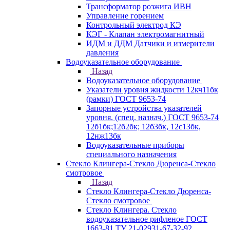
Трансформатор розжига ИВН
Управление горением
Контрольный электрод КЭ
КЭГ - Клапан электромагнитный
ИДМ и ДДМ Датчики и измерители
давления
Водоуказательное оборудование
Назад
Водоуказательное оборудование
Указатели уровня жидкости 12кч11бк
(рамки) ГОСТ 9653-74
Запорные устройства указателей
уровня. (спец. назнач.) ГОСТ 9653-74
12б1бк;12б2бк; 12б3бк, 12с13бк,
12нж13бк
Водоуказательные приборы
специального назначения
Стекло Клингера-Стекло Дюренса-Стекло
смотровое
Назад
Стекло Клингера-Стекло Дюренса-
Стекло смотровое
Стекло Клингера. Стекло
водоуказательное рифленое ГОСТ
1663-81 ТУ 21-02931-67-32-92