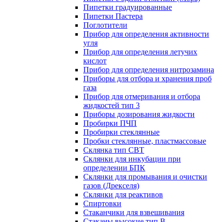
Пипетки градуированные
Пипетки Пастера
Поглотители
Прибор для определения активности
угля
Прибор для определения летучих
кислот
Прибор для определения нитрозамина
Приборы для отбора и хранения проб
газа
Прибор для отмеривания и отбора
жидкостей тип 3
Приборы дозирования жидкости
Пробирки ПЧП
Пробирки стеклянные
Пробки стеклянные, пластмассовые
Склянка тип СВТ
Склянки для инкубации при
определении БПК
Склянки для промывания и очистки
газов (Дрекселя)
Склянки для реактивов
Спиртовки
Стаканчики для взвешивания
Стаканы высокие тип В