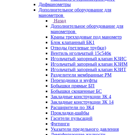
Дифманометры
Дополнительное оборудование для
манометров
Назад
Дополнительное оборудование для
манометров
Краны трехходовые под манометр
Блок клапанный БК1
Отводы (петлевые трубки)
Вентиль игольчатый 15с54бк
Игольчатый запорный клапан КЗИС
Игольчатый запорный клапан КЗИМ
Игольчатый запорный клапан КЗИТ
Разделители мембранные РМ
Переходники и муфты
Бобышки прямые БП
Бобышки скошенные БС
Закладные конструкции ЗК 4
Закладные конструкции ЗК 14
Расширители по ЗК4
Прокладки-шайбы
Гасители пульсаций
Фитинги
Указатели предельного давления
Демпфирующие жидкости