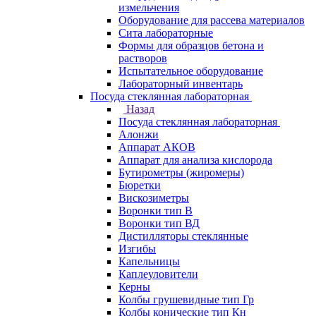
измельчения
Оборудование для рассева материалов
Сита лабораторные
Формы для образцов бетона и
растворов
Испытательное оборудование
Лабораторный инвентарь
Посуда стеклянная лабораторная
Назад
Посуда стеклянная лабораторная
Алонжи
Аппарат АКОВ
Аппарат для анализа кислорода
Бутирометры (жиромеры)
Бюретки
Вискозиметры
Воронки тип В
Воронки тип ВД
Дистилляторы стеклянные
Изгибы
Капельницы
Каплеуловители
Керны
Колбы грушевидные тип Гр
Колбы конические тип Кн