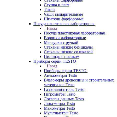
Стаканы фарфоровые
Ступка и пест
Тигли
Чаши выпарительные
Шпатели фарфоровые
Посуда пластиковая лабораторная
Назад
Посуда пластиковая лабораторная
Воронки лабораторные
Мензурки с ручкой
Стаканы низкие без шкалы
Стаканы низкие со шкалой
Цилиндр с носиком
Приборы серии TESTO
Назад
Приборы серии TESTO
Анемометры Testo
Влагомеры древесины и строительных
материалов Testo
Газоанализаторы Testo
Гигрометры Testo
Логгеры данных Testo
Люксметры Testo
Манометры Testo
Мультиметры Testo