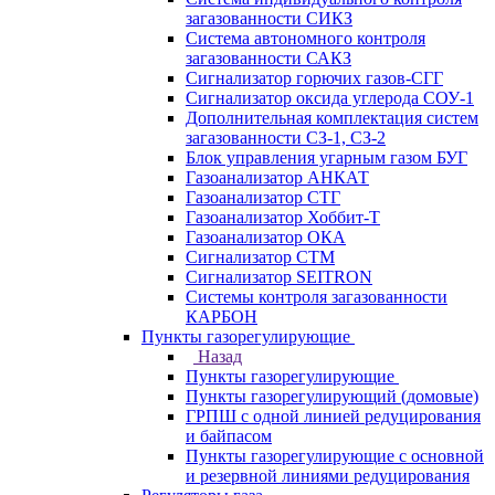
загазованности СИКЗ
Система автономного контроля
загазованности САКЗ
Сигнализатор горючих газов-СГГ
Сигнализатор оксида углерода СОУ-1
Дополнительная комплектация систем
загазованности СЗ-1, СЗ-2
Блок управления угарным газом БУГ
Газоанализатор АНКАТ
Газоанализатор СТГ
Газоанализатор Хоббит-Т
Газоанализатор ОКА
Сигнализатор СТМ
Сигнализатор SEITRON
Системы контроля загазованности
КАРБОН
Пункты газорегулирующие
Назад
Пункты газорегулирующие
Пункты газорегулирующий (домовые)
ГРПШ с одной линией редуцирования
и байпасом
Пункты газорегулирующие с основной
и резервной линиями редуцирования