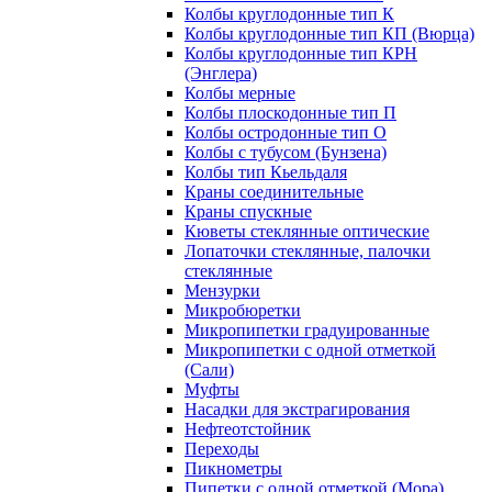
Колбы круглодонные тип К
Колбы круглодонные тип КП (Вюрца)
Колбы круглодонные тип КРН
(Энглера)
Колбы мерные
Колбы плоскодонные тип П
Колбы остродонные тип О
Колбы с тубусом (Бунзена)
Колбы тип Кьельдаля
Краны соединительные
Краны спускные
Кюветы стеклянные оптические
Лопаточки стеклянные, палочки
стеклянные
Мензурки
Микробюретки
Микропипетки градуированные
Микропипетки с одной отметкой
(Сали)
Муфты
Насадки для экстрагирования
Нефтеотстойник
Переходы
Пикнометры
Пипетки с одной отметкой (Мора)