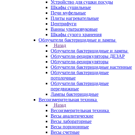
Устройство для сушки посуды
Шкафы сушильные
Печи муфельные
Плиты нагревательные
Центрифуги
Ванны ультразвуковые
Шкафы сухого хранения
Облучатели бактерицидные и лампы
Назад
Облучатели бактерицидные и лампы
Облучатели-рециркуляторы ДЕЗАР
Облучатели-рециркуляторы
Облучатели бактерицидные настенные
Облучатели бактерицидные
потолочные
Облучатели бактерицидные
передвижные
Лампы бактерицидные
Весоизмерительная техника
Назад
Весоизмерительная техника
Весы аналитические
Весы лабораторные
Весы порционные
Весы счетные