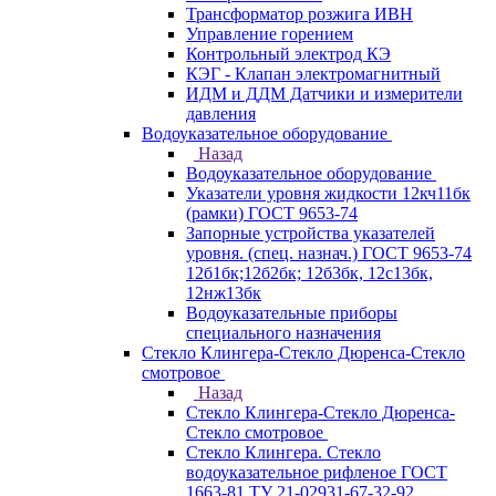
Трансформатор розжига ИВН
Управление горением
Контрольный электрод КЭ
КЭГ - Клапан электромагнитный
ИДМ и ДДМ Датчики и измерители
давления
Водоуказательное оборудование
Назад
Водоуказательное оборудование
Указатели уровня жидкости 12кч11бк
(рамки) ГОСТ 9653-74
Запорные устройства указателей
уровня. (спец. назнач.) ГОСТ 9653-74
12б1бк;12б2бк; 12б3бк, 12с13бк,
12нж13бк
Водоуказательные приборы
специального назначения
Стекло Клингера-Стекло Дюренса-Стекло
смотровое
Назад
Стекло Клингера-Стекло Дюренса-
Стекло смотровое
Стекло Клингера. Стекло
водоуказательное рифленое ГОСТ
1663-81 ТУ 21-02931-67-32-92