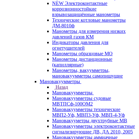
NEW Электроконтактные
коррозионностойкие
взрывозащищённые манометры
Технические котловые манометры
ДМ-8010ф
Манометры для измерения низких
давлений газов КМ
Индикаторы давления для
огнетушителей
Манометры образцовые МО
Манометры дистанционные
(капиллярные)
Манометры, вакуумметры,
мановакуумметры самопишущие
Мановакуумметры
Назад
Мановакуумметры
Мановакуумметры судовые
МВТПСф-100ОМ2
Мановакуумметры технические
МВП2-Уф, МВП3-Уф, МВП-4-Уф
Мановакууметры двухтрубные МВ
Мановакуумметры электроконтактные
сигнализирующие ДВ, ДА 2010, 2005
Мановакуумметры аммиачные