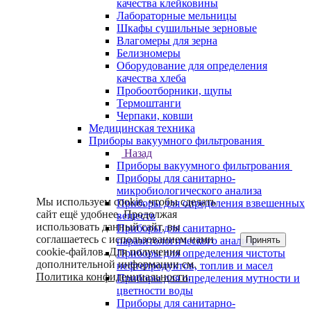
качества клейковины
Лабораторные мельницы
Шкафы сушильные зерновые
Влагомеры для зерна
Белизномеры
Оборудование для определения
качества хлеба
Пробоотборники, щупы
Термоштанги
Черпаки, ковши
Медицинская техника
Приборы вакуумного фильтрования
Назад
Приборы вакуумного фильтрования
Приборы для санитарно-
микробиологического анализа
Мы используем cookie, чтобы сделать
Приборы для определения взвешенных
сайт ещё удобнее. Продолжая
веществ
использовать данный сайт, вы
Приборы для санитарно-
соглашаетесь с использованием нами
Принять
паразитологического анализа
cookie-файлов. Для получения
Приборы для определения чистоты
дополнительной информации см.
нефтепродуктов, топлив и масел
Политика конфиденциальности
.
Приборы для определения мутности и
цветности воды
Приборы для санитарно-