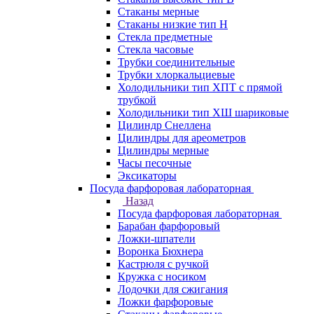
Стаканы мерные
Стаканы низкие тип Н
Стекла предметные
Стекла часовые
Трубки соединительные
Трубки хлоркальциевые
Холодильники тип ХПТ с прямой
трубкой
Холодильники тип ХШ шариковые
Цилиндр Снеллена
Цилиндры для ареометров
Цилиндры мерные
Часы песочные
Эксикаторы
Посуда фарфоровая лабораторная
Назад
Посуда фарфоровая лабораторная
Барабан фарфоровый
Ложки-шпатели
Воронка Бюхнера
Кастрюля с ручкой
Кружка с носиком
Лодочки для сжигания
Ложки фарфоровые