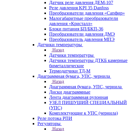
Датчик реле давления ДЕМ-107
Реле давления KPI 35 Danfoss
Преобразователи давления «Сапфир»
Малогабаритные преобразователи
давления «Кристалл»
Блоки питания БП/БКП-36
Преобразователи давления ДМЭ
Преобразователь давления МПЭ
Датчики температуры
Назад
Датчики температуры
Датчики температуры ДТКБ камерные
биметаллические
Термодатчики ТД-М
Диаграммная бумага, УПС, чернила
Назад
Диаграммная бумага, УПС, чернила
Диски диаграммные
Лента диаграммная рулонная
УЗЕЛ ПИШУЩИЙ СПЕЦИАЛЬНЫЙ
(УПС)
Комплектующие к УПС (чернила)
Реле потока РПИ
Регуляторы
Назад