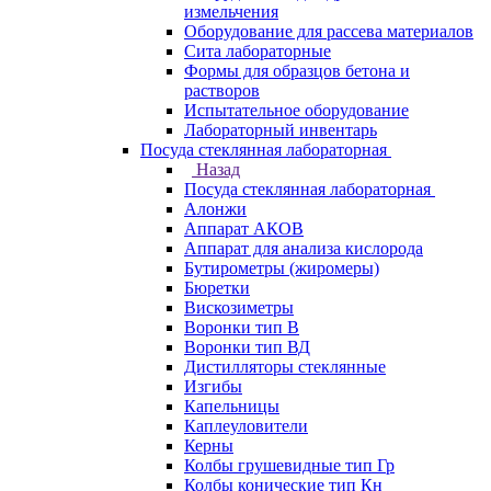
измельчения
Оборудование для рассева материалов
Сита лабораторные
Формы для образцов бетона и
растворов
Испытательное оборудование
Лабораторный инвентарь
Посуда стеклянная лабораторная
Назад
Посуда стеклянная лабораторная
Алонжи
Аппарат АКОВ
Аппарат для анализа кислорода
Бутирометры (жиромеры)
Бюретки
Вискозиметры
Воронки тип В
Воронки тип ВД
Дистилляторы стеклянные
Изгибы
Капельницы
Каплеуловители
Керны
Колбы грушевидные тип Гр
Колбы конические тип Кн