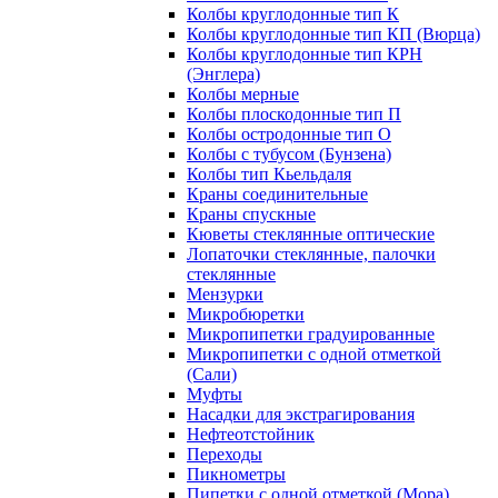
Колбы круглодонные тип К
Колбы круглодонные тип КП (Вюрца)
Колбы круглодонные тип КРН
(Энглера)
Колбы мерные
Колбы плоскодонные тип П
Колбы остродонные тип О
Колбы с тубусом (Бунзена)
Колбы тип Кьельдаля
Краны соединительные
Краны спускные
Кюветы стеклянные оптические
Лопаточки стеклянные, палочки
стеклянные
Мензурки
Микробюретки
Микропипетки градуированные
Микропипетки с одной отметкой
(Сали)
Муфты
Насадки для экстрагирования
Нефтеотстойник
Переходы
Пикнометры
Пипетки с одной отметкой (Мора)