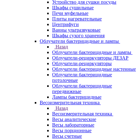
Устройство для сушки посуды
Шкафы сушильные
Печи муфельные
Плиты нагревательные
Центрифуги
Ванны ультразвуковые
Шкафы сухого хранения
Облучатели бактерицидные и лампы
Назад
Облучатели бактерицидные и лампы
Облучатели-рециркуляторы ДЕЗАР
Облучатели-рециркуляторы
Облучатели бактерицидные настенные
Облучатели бактерицидные
потолочные
Облучатели бактерицидные
передвижные
Лампы бактерицидные
Весоизмерительная техника
Назад
Весоизмерительная техника
Весы аналитические
Весы лабораторные
Весы порционные
Весы счетные