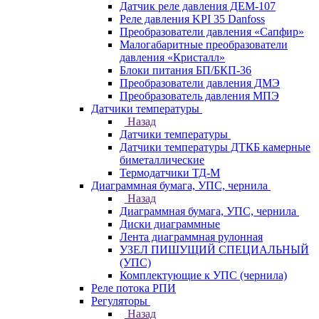
Датчик реле давления ДЕМ-107
Реле давления KPI 35 Danfoss
Преобразователи давления «Сапфир»
Малогабаритные преобразователи
давления «Кристалл»
Блоки питания БП/БКП-36
Преобразователи давления ДМЭ
Преобразователь давления МПЭ
Датчики температуры
Назад
Датчики температуры
Датчики температуры ДТКБ камерные
биметаллические
Термодатчики ТД-М
Диаграммная бумага, УПС, чернила
Назад
Диаграммная бумага, УПС, чернила
Диски диаграммные
Лента диаграммная рулонная
УЗЕЛ ПИШУЩИЙ СПЕЦИАЛЬНЫЙ
(УПС)
Комплектующие к УПС (чернила)
Реле потока РПИ
Регуляторы
Назад