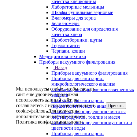
качества клейковины
Лабораторные мельницы
Шкафы сушильные зерновые
Влагомеры для зерна
Белизномеры
Оборудование для определения
качества хлеба
Пробоотборники, щупы
Термоштанги
Черпаки, ковши
Медицинская техника
Приборы вакуумного фильтрования
Назад
Приборы вакуумного фильтрования
Приборы для санитарно-
микробиологического анализа
Мы используем cookie, чтобы сделать
Приборы для определения взвешенных
сайт ещё удобнее. Продолжая
веществ
использовать данный сайт, вы
Приборы для санитарно-
соглашаетесь с использованием нами
Принять
паразитологического анализа
cookie-файлов. Для получения
Приборы для определения чистоты
дополнительной информации см.
нефтепродуктов, топлив и масел
Политика конфиденциальности
.
Приборы для определения мутности и
цветности воды
Приборы для санитарно-