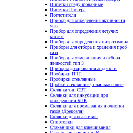
Пипетки градуированные
Пипетки Пастера
Поглотители
Прибор для определения активности
угля
Прибор для определения летучих
кислот
Прибор для определения нитрозамина
Приборы для отбора и хранения проб
газа
Прибор для отмеривания и отбора
жидкостей тип 3
Приборы дозирования жидкости
Пробирки ПЧП
Пробирки стеклянные
Пробки стеклянные, пластмассовые
Склянка тип СВТ
Склянки для инкубации при
определении БПК
Склянки для промывания и очистки
газов (Дрекселя)
Склянки для реактивов
Спиртовки
Стаканчики для взвешивания
Стаканы высокие тип В