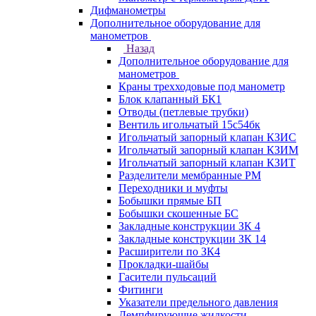
Дифманометры
Дополнительное оборудование для
манометров
Назад
Дополнительное оборудование для
манометров
Краны трехходовые под манометр
Блок клапанный БК1
Отводы (петлевые трубки)
Вентиль игольчатый 15с54бк
Игольчатый запорный клапан КЗИС
Игольчатый запорный клапан КЗИМ
Игольчатый запорный клапан КЗИТ
Разделители мембранные РМ
Переходники и муфты
Бобышки прямые БП
Бобышки скошенные БС
Закладные конструкции ЗК 4
Закладные конструкции ЗК 14
Расширители по ЗК4
Прокладки-шайбы
Гасители пульсаций
Фитинги
Указатели предельного давления
Демпфирующие жидкости