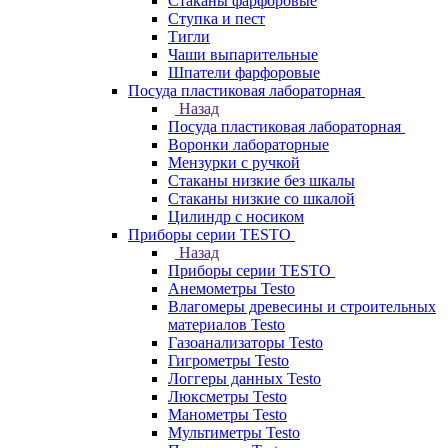
Стаканы фарфоровые
Ступка и пест
Тигли
Чаши выпарительные
Шпатели фарфоровые
Посуда пластиковая лабораторная
Назад
Посуда пластиковая лабораторная
Воронки лабораторные
Мензурки с ручкой
Стаканы низкие без шкалы
Стаканы низкие со шкалой
Цилиндр с носиком
Приборы серии TESTO
Назад
Приборы серии TESTO
Анемометры Testo
Влагомеры древесины и строительных
материалов Testo
Газоанализаторы Testo
Гигрометры Testo
Логгеры данных Testo
Люксметры Testo
Манометры Testo
Мультиметры Testo