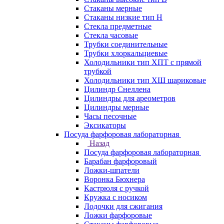
Стаканы мерные
Стаканы низкие тип Н
Стекла предметные
Стекла часовые
Трубки соединительные
Трубки хлоркальциевые
Холодильники тип ХПТ с прямой
трубкой
Холодильники тип ХШ шариковые
Цилиндр Снеллена
Цилиндры для ареометров
Цилиндры мерные
Часы песочные
Эксикаторы
Посуда фарфоровая лабораторная
Назад
Посуда фарфоровая лабораторная
Барабан фарфоровый
Ложки-шпатели
Воронка Бюхнера
Кастрюля с ручкой
Кружка с носиком
Лодочки для сжигания
Ложки фарфоровые