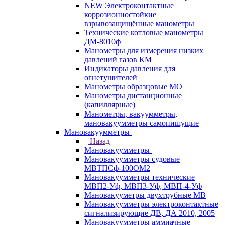
NEW Электроконтактные
коррозионностойкие
взрывозащищённые манометры
Технические котловые манометры
ДМ-8010ф
Манометры для измерения низких
давлений газов КМ
Индикаторы давления для
огнетушителей
Манометры образцовые МО
Манометры дистанционные
(капиллярные)
Манометры, вакуумметры,
мановакуумметры самопишущие
Мановакуумметры
Назад
Мановакуумметры
Мановакуумметры судовые
МВТПСф-100ОМ2
Мановакуумметры технические
МВП2-Уф, МВП3-Уф, МВП-4-Уф
Мановакууметры двухтрубные МВ
Мановакуумметры электроконтактные
сигнализирующие ДВ, ДА 2010, 2005
Мановакуумметры аммиачные