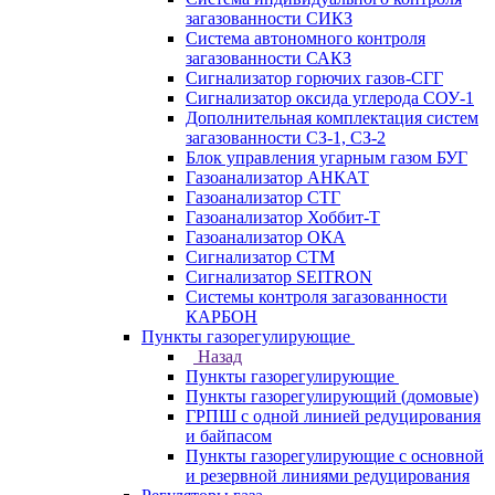
загазованности СИКЗ
Система автономного контроля
загазованности САКЗ
Сигнализатор горючих газов-СГГ
Сигнализатор оксида углерода СОУ-1
Дополнительная комплектация систем
загазованности СЗ-1, СЗ-2
Блок управления угарным газом БУГ
Газоанализатор АНКАТ
Газоанализатор СТГ
Газоанализатор Хоббит-Т
Газоанализатор ОКА
Сигнализатор СТМ
Сигнализатор SEITRON
Системы контроля загазованности
КАРБОН
Пункты газорегулирующие
Назад
Пункты газорегулирующие
Пункты газорегулирующий (домовые)
ГРПШ с одной линией редуцирования
и байпасом
Пункты газорегулирующие с основной
и резервной линиями редуцирования