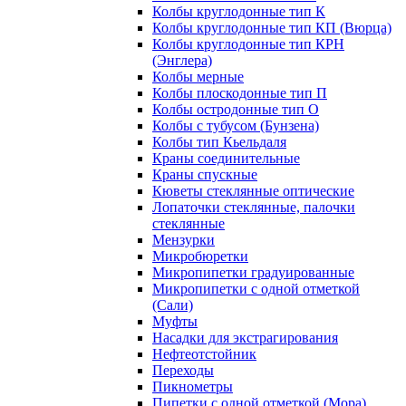
Колбы круглодонные тип К
Колбы круглодонные тип КП (Вюрца)
Колбы круглодонные тип КРН
(Энглера)
Колбы мерные
Колбы плоскодонные тип П
Колбы остродонные тип О
Колбы с тубусом (Бунзена)
Колбы тип Кьельдаля
Краны соединительные
Краны спускные
Кюветы стеклянные оптические
Лопаточки стеклянные, палочки
стеклянные
Мензурки
Микробюретки
Микропипетки градуированные
Микропипетки с одной отметкой
(Сали)
Муфты
Насадки для экстрагирования
Нефтеотстойник
Переходы
Пикнометры
Пипетки с одной отметкой (Мора)