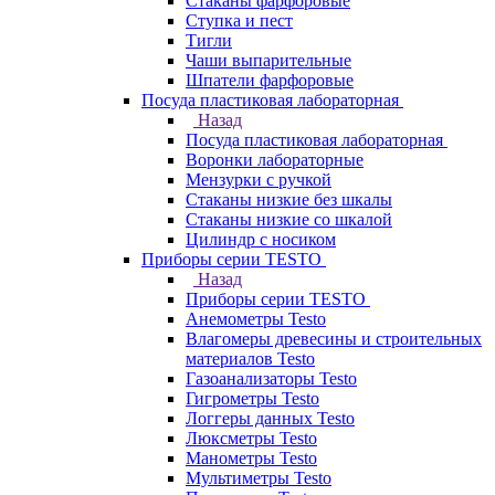
Стаканы фарфоровые
Ступка и пест
Тигли
Чаши выпарительные
Шпатели фарфоровые
Посуда пластиковая лабораторная
Назад
Посуда пластиковая лабораторная
Воронки лабораторные
Мензурки с ручкой
Стаканы низкие без шкалы
Стаканы низкие со шкалой
Цилиндр с носиком
Приборы серии TESTO
Назад
Приборы серии TESTO
Анемометры Testo
Влагомеры древесины и строительных
материалов Testo
Газоанализаторы Testo
Гигрометры Testo
Логгеры данных Testo
Люксметры Testo
Манометры Testo
Мультиметры Testo