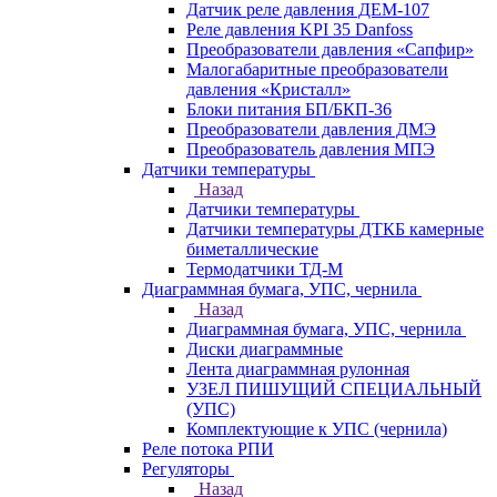
Датчик реле давления ДЕМ-107
Реле давления KPI 35 Danfoss
Преобразователи давления «Сапфир»
Малогабаритные преобразователи
давления «Кристалл»
Блоки питания БП/БКП-36
Преобразователи давления ДМЭ
Преобразователь давления МПЭ
Датчики температуры
Назад
Датчики температуры
Датчики температуры ДТКБ камерные
биметаллические
Термодатчики ТД-М
Диаграммная бумага, УПС, чернила
Назад
Диаграммная бумага, УПС, чернила
Диски диаграммные
Лента диаграммная рулонная
УЗЕЛ ПИШУЩИЙ СПЕЦИАЛЬНЫЙ
(УПС)
Комплектующие к УПС (чернила)
Реле потока РПИ
Регуляторы
Назад