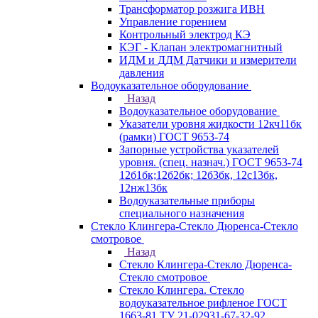
Трансформатор розжига ИВН
Управление горением
Контрольный электрод КЭ
КЭГ - Клапан электромагнитный
ИДМ и ДДМ Датчики и измерители
давления
Водоуказательное оборудование
Назад
Водоуказательное оборудование
Указатели уровня жидкости 12кч11бк
(рамки) ГОСТ 9653-74
Запорные устройства указателей
уровня. (спец. назнач.) ГОСТ 9653-74
12б1бк;12б2бк; 12б3бк, 12с13бк,
12нж13бк
Водоуказательные приборы
специального назначения
Стекло Клингера-Стекло Дюренса-Стекло
смотровое
Назад
Стекло Клингера-Стекло Дюренса-
Стекло смотровое
Стекло Клингера. Стекло
водоуказательное рифленое ГОСТ
1663-81 ТУ 21-02931-67-32-92