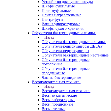
Устройство для сушки посуды
Шкафы сушильные
Печи муфельные
Плиты нагревательные
Центрифуги
Ванны ультразвуковые
Шкафы сухого хранения
Облучатели бактерицидные и лампы
Назад
Облучатели бактерицидные и лампы
Облучатели-рециркуляторы ДЕЗАР
Облучатели-рециркуляторы
Облучатели бактерицидные настенные
Облучатели бактерицидные
потолочные
Облучатели бактерицидные
передвижные
Лампы бактерицидные
Весоизмерительная техника
Назад
Весоизмерительная техника
Весы аналитические
Весы лабораторные
Весы порционные
Весы счетные