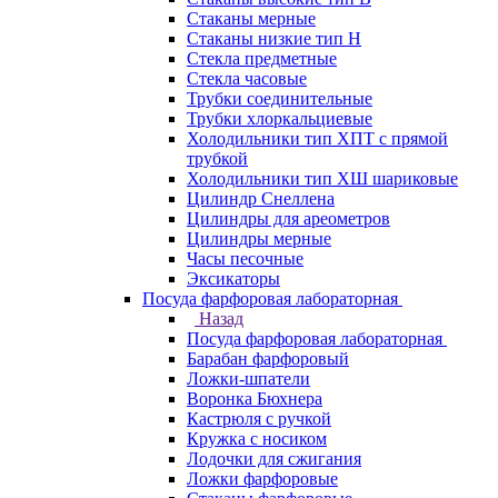
Стаканы мерные
Стаканы низкие тип Н
Стекла предметные
Стекла часовые
Трубки соединительные
Трубки хлоркальциевые
Холодильники тип ХПТ с прямой
трубкой
Холодильники тип ХШ шариковые
Цилиндр Снеллена
Цилиндры для ареометров
Цилиндры мерные
Часы песочные
Эксикаторы
Посуда фарфоровая лабораторная
Назад
Посуда фарфоровая лабораторная
Барабан фарфоровый
Ложки-шпатели
Воронка Бюхнера
Кастрюля с ручкой
Кружка с носиком
Лодочки для сжигания
Ложки фарфоровые