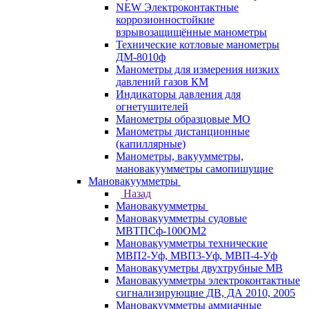
NEW Электроконтактные
коррозионностойкие
взрывозащищённые манометры
Технические котловые манометры
ДМ-8010ф
Манометры для измерения низких
давлений газов КМ
Индикаторы давления для
огнетушителей
Манометры образцовые МО
Манометры дистанционные
(капиллярные)
Манометры, вакуумметры,
мановакуумметры самопишущие
Мановакуумметры
Назад
Мановакуумметры
Мановакуумметры судовые
МВТПСф-100ОМ2
Мановакуумметры технические
МВП2-Уф, МВП3-Уф, МВП-4-Уф
Мановакууметры двухтрубные МВ
Мановакуумметры электроконтактные
сигнализирующие ДВ, ДА 2010, 2005
Мановакуумметры аммиачные