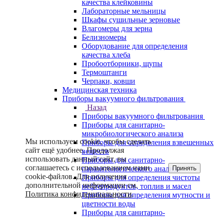
качества клейковины
Лабораторные мельницы
Шкафы сушильные зерновые
Влагомеры для зерна
Белизномеры
Оборудование для определения
качества хлеба
Пробоотборники, щупы
Термоштанги
Черпаки, ковши
Медицинская техника
Приборы вакуумного фильтрования
Назад
Приборы вакуумного фильтрования
Приборы для санитарно-
микробиологического анализа
Мы используем cookie, чтобы сделать
Приборы для определения взвешенных
сайт ещё удобнее. Продолжая
веществ
использовать данный сайт, вы
Приборы для санитарно-
соглашаетесь с использованием нами
Принять
паразитологического анализа
cookie-файлов. Для получения
Приборы для определения чистоты
дополнительной информации см.
нефтепродуктов, топлив и масел
Политика конфиденциальности
.
Приборы для определения мутности и
цветности воды
Приборы для санитарно-