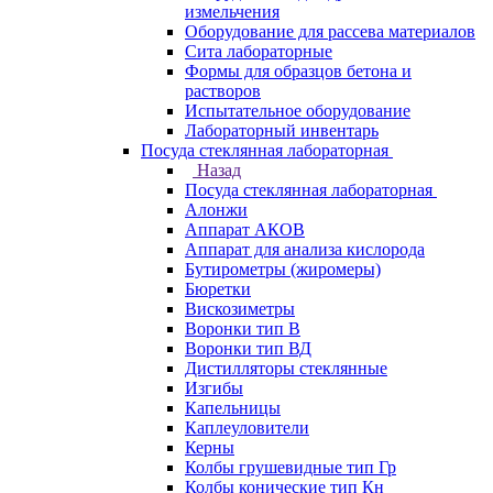
измельчения
Оборудование для рассева материалов
Сита лабораторные
Формы для образцов бетона и
растворов
Испытательное оборудование
Лабораторный инвентарь
Посуда стеклянная лабораторная
Назад
Посуда стеклянная лабораторная
Алонжи
Аппарат АКОВ
Аппарат для анализа кислорода
Бутирометры (жиромеры)
Бюретки
Вискозиметры
Воронки тип В
Воронки тип ВД
Дистилляторы стеклянные
Изгибы
Капельницы
Каплеуловители
Керны
Колбы грушевидные тип Гр
Колбы конические тип Кн