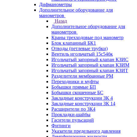
Дифманометры
Дополнительное оборудование для
манометров
Назад
Дополнительное оборудование для
манометров
Краны трехходовые под манометр
Блок клапанный БК1
Отводы (петлевые трубки)
Вентиль игольчатый 15с54бк
Игольчатый запорный клапан КЗИС
Игольчатый запорный клапан КЗИМ
Игольчатый запорный клапан КЗИТ
Разделители мембранные РМ
Переходники и муфты
Бобышки прямые БП
Бобышки скошенные БС
Закладные конструкции ЗК 4
Закладные конструкции ЗК 14
Расширители по ЗК4
Прокладки-шайбы
Гасители пульсаций
Фитинги
Указатели предельного давления
Демпфирующие жидкости