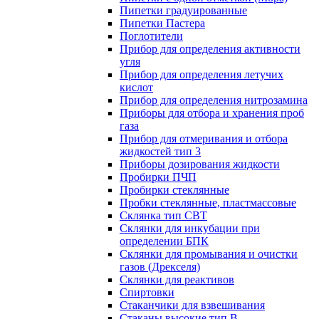
Пипетки градуированные
Пипетки Пастера
Поглотители
Прибор для определения активности
угля
Прибор для определения летучих
кислот
Прибор для определения нитрозамина
Приборы для отбора и хранения проб
газа
Прибор для отмеривания и отбора
жидкостей тип 3
Приборы дозирования жидкости
Пробирки ПЧП
Пробирки стеклянные
Пробки стеклянные, пластмассовые
Склянка тип СВТ
Склянки для инкубации при
определении БПК
Склянки для промывания и очистки
газов (Дрекселя)
Склянки для реактивов
Спиртовки
Стаканчики для взвешивания
Стаканы высокие тип В