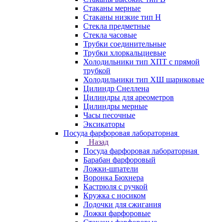
Стаканы мерные
Стаканы низкие тип Н
Стекла предметные
Стекла часовые
Трубки соединительные
Трубки хлоркальциевые
Холодильники тип ХПТ с прямой
трубкой
Холодильники тип ХШ шариковые
Цилиндр Снеллена
Цилиндры для ареометров
Цилиндры мерные
Часы песочные
Эксикаторы
Посуда фарфоровая лабораторная
Назад
Посуда фарфоровая лабораторная
Барабан фарфоровый
Ложки-шпатели
Воронка Бюхнера
Кастрюля с ручкой
Кружка с носиком
Лодочки для сжигания
Ложки фарфоровые