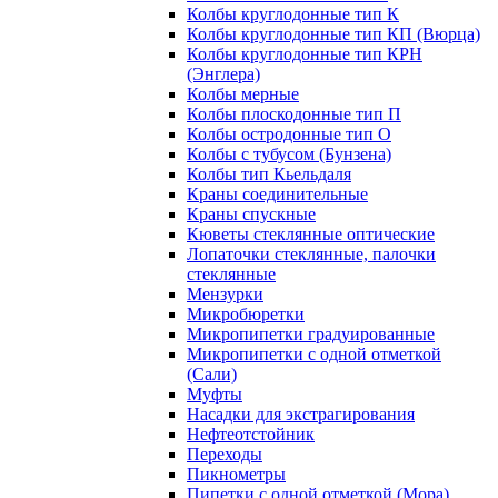
Колбы круглодонные тип К
Колбы круглодонные тип КП (Вюрца)
Колбы круглодонные тип КРН
(Энглера)
Колбы мерные
Колбы плоскодонные тип П
Колбы остродонные тип О
Колбы с тубусом (Бунзена)
Колбы тип Кьельдаля
Краны соединительные
Краны спускные
Кюветы стеклянные оптические
Лопаточки стеклянные, палочки
стеклянные
Мензурки
Микробюретки
Микропипетки градуированные
Микропипетки с одной отметкой
(Сали)
Муфты
Насадки для экстрагирования
Нефтеотстойник
Переходы
Пикнометры
Пипетки с одной отметкой (Мора)