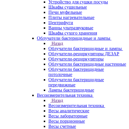
Устройство для сушки посуды
Шкафы сушильные
Печи муфельные
Плиты нагревательные
Центрифуги
Ванны ультразвуковые
Шкафы сухого хранения
Облучатели бактерицидные и лампы
Назад
Облучатели бактерицидные и лампы
Облучатели-рециркуляторы ДЕЗАР
Облучатели-рециркуляторы
Облучатели бактерицидные настенные
Облучатели бактерицидные
потолочные
Облучатели бактерицидные
передвижные
Лампы бактерицидные
Весоизмерительная техника
Назад
Весоизмерительная техника
Весы аналитические
Весы лабораторные
Весы порционные
Весы счетные