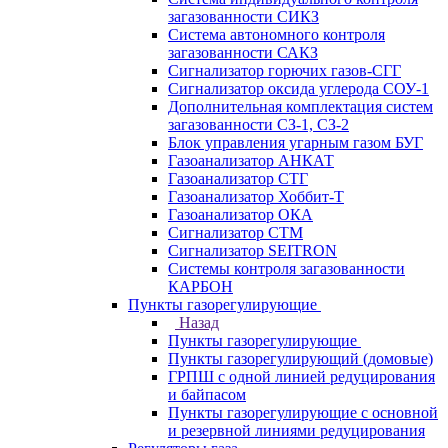
загазованности СИКЗ
Система автономного контроля
загазованности САКЗ
Сигнализатор горючих газов-СГГ
Сигнализатор оксида углерода СОУ-1
Дополнительная комплектация систем
загазованности СЗ-1, СЗ-2
Блок управления угарным газом БУГ
Газоанализатор АНКАТ
Газоанализатор СТГ
Газоанализатор Хоббит-Т
Газоанализатор ОКА
Сигнализатор СТМ
Сигнализатор SEITRON
Системы контроля загазованности
КАРБОН
Пункты газорегулирующие
Назад
Пункты газорегулирующие
Пункты газорегулирующий (домовые)
ГРПШ с одной линией редуцирования
и байпасом
Пункты газорегулирующие с основной
и резервной линиями редуцирования