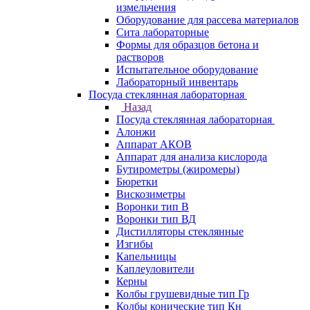
измельчения
Оборудование для рассева материалов
Сита лабораторные
Формы для образцов бетона и
растворов
Испытательное оборудование
Лабораторный инвентарь
Посуда стеклянная лабораторная
Назад
Посуда стеклянная лабораторная
Алонжи
Аппарат АКОВ
Аппарат для анализа кислорода
Бутирометры (жиромеры)
Бюретки
Вискозиметры
Воронки тип В
Воронки тип ВД
Дистилляторы стеклянные
Изгибы
Капельницы
Каплеуловители
Керны
Колбы грушевидные тип Гр
Колбы конические тип Кн