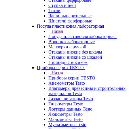
Стаканы фарфоровые
Ступка и пест
Тигли
Чаши выпарительные
Шпатели фарфоровые
Посуда пластиковая лабораторная
Назад
Посуда пластиковая лабораторная
Воронки лабораторные
Мензурки с ручкой
Стаканы низкие без шкалы
Стаканы низкие со шкалой
Цилиндр с носиком
Приборы серии TESTO
Назад
Приборы серии TESTO
Анемометры Testo
Влагомеры древесины и строительных
материалов Testo
Газоанализаторы Testo
Гигрометры Testo
Логгеры данных Testo
Люксметры Testo
Манометры Testo
Мультиметры Testo