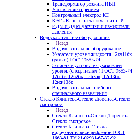
Трансформатор розжига ИВН
Управление горением
Контрольный электрод КЭ
КЭГ - Клапан электромагнитный
ИДМ и ДДМ Датчики и измерители
давления
Водоуказательное оборудование
Назад
Водоуказательное оборудование
Указатели уровня жидкости 12кч11бк
(рамки) ГОСТ 9653-74
Запорные устройства указателей
уровня. (спец. назнач.) ГОСТ 9653-74
12б1бк;12б2бк; 12б3бк, 12с13бк,
12нж13бк
Водоуказательные приборы
специального назначения
Стекло Клингера-Стекло Дюренса-Стекло
смотровое
Назад
Стекло Клингера-Стекло Дюренса-
Стекло смотровое
Стекло Клингера. Стекло
водоуказательное рифленое ГОСТ
1663-81 ТУ 21-02931-67-32-92