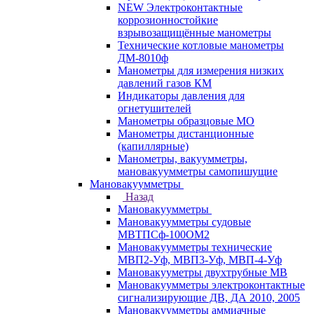
NEW Электроконтактные
коррозионностойкие
взрывозащищённые манометры
Технические котловые манометры
ДМ-8010ф
Манометры для измерения низких
давлений газов КМ
Индикаторы давления для
огнетушителей
Манометры образцовые МО
Манометры дистанционные
(капиллярные)
Манометры, вакуумметры,
мановакуумметры самопишущие
Мановакуумметры
Назад
Мановакуумметры
Мановакуумметры судовые
МВТПСф-100ОМ2
Мановакуумметры технические
МВП2-Уф, МВП3-Уф, МВП-4-Уф
Мановакууметры двухтрубные МВ
Мановакуумметры электроконтактные
сигнализирующие ДВ, ДА 2010, 2005
Мановакуумметры аммиачные