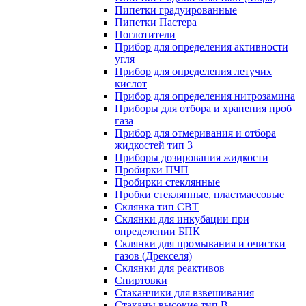
Пипетки градуированные
Пипетки Пастера
Поглотители
Прибор для определения активности
угля
Прибор для определения летучих
кислот
Прибор для определения нитрозамина
Приборы для отбора и хранения проб
газа
Прибор для отмеривания и отбора
жидкостей тип 3
Приборы дозирования жидкости
Пробирки ПЧП
Пробирки стеклянные
Пробки стеклянные, пластмассовые
Склянка тип СВТ
Склянки для инкубации при
определении БПК
Склянки для промывания и очистки
газов (Дрекселя)
Склянки для реактивов
Спиртовки
Стаканчики для взвешивания
Стаканы высокие тип В