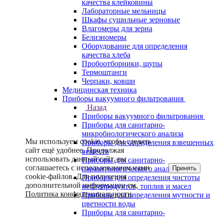
качества клейковины
Лабораторные мельницы
Шкафы сушильные зерновые
Влагомеры для зерна
Белизномеры
Оборудование для определения
качества хлеба
Пробоотборники, щупы
Термоштанги
Черпаки, ковши
Медицинская техника
Приборы вакуумного фильтрования
Назад
Приборы вакуумного фильтрования
Приборы для санитарно-
микробиологического анализа
Мы используем cookie, чтобы сделать
Приборы для определения взвешенных
сайт ещё удобнее. Продолжая
веществ
использовать данный сайт, вы
Приборы для санитарно-
соглашаетесь с использованием нами
Принять
паразитологического анализа
cookie-файлов. Для получения
Приборы для определения чистоты
дополнительной информации см.
нефтепродуктов, топлив и масел
Политика конфиденциальности
.
Приборы для определения мутности и
цветности воды
Приборы для санитарно-