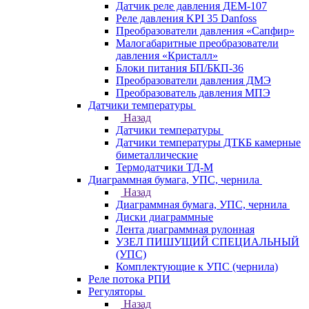
Датчик реле давления ДЕМ-107
Реле давления KPI 35 Danfoss
Преобразователи давления «Сапфир»
Малогабаритные преобразователи
давления «Кристалл»
Блоки питания БП/БКП-36
Преобразователи давления ДМЭ
Преобразователь давления МПЭ
Датчики температуры
Назад
Датчики температуры
Датчики температуры ДТКБ камерные
биметаллические
Термодатчики ТД-М
Диаграммная бумага, УПС, чернила
Назад
Диаграммная бумага, УПС, чернила
Диски диаграммные
Лента диаграммная рулонная
УЗЕЛ ПИШУЩИЙ СПЕЦИАЛЬНЫЙ
(УПС)
Комплектующие к УПС (чернила)
Реле потока РПИ
Регуляторы
Назад