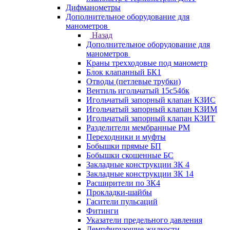
Дифманометры
Дополнительное оборудование для
манометров
Назад
Дополнительное оборудование для
манометров
Краны трехходовые под манометр
Блок клапанный БК1
Отводы (петлевые трубки)
Вентиль игольчатый 15с54бк
Игольчатый запорный клапан КЗИС
Игольчатый запорный клапан КЗИМ
Игольчатый запорный клапан КЗИТ
Разделители мембранные РМ
Переходники и муфты
Бобышки прямые БП
Бобышки скошенные БС
Закладные конструкции ЗК 4
Закладные конструкции ЗК 14
Расширители по ЗК4
Прокладки-шайбы
Гасители пульсаций
Фитинги
Указатели предельного давления
Демпфирующие жидкости