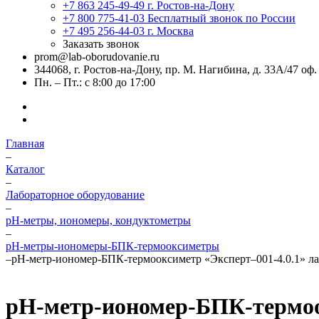
+7 863 245-49-49
г. Ростов-на-Дону
+7 800 775-41-03
Бесплатный звонок по России
+7 495 256-44-03
г. Москва
Заказать звонок
prom@lab-oborudovanie.ru
344068, г. Ростов-на-Дону, пр. М. Нагибина, д. 33А/47 оф.
Пн. – Пт.: с 8:00 до 17:00
Главная
–
Каталог
–
Лабораторное оборудование
–
pH-метры, иономеры, кондуктометры
–
pH-метры-иономеры-БПК-термооксиметры
–
pH-метр-иономер-БПК-термооксиметр «Эксперт–001-4.0.1» л
pH-метр-иономер-БПК-термоо