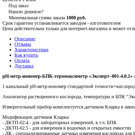
Под заказ
Нашли дешевле?
Минимальная сумма заказа
1000 руб.
Срок гарантии устанавливается заводом - изготовителем
Цена действительна только для интернет-магазина и может отл
Описание
Отзывы
Характеристики
Как купить
Оплата
Доставка
pH-метр-иономер-БПК-термооксиметр «Эксперт–001-4.0.1»
1 канальный pH-метр-иономер стандартной точности+кислоро
Анализатор растворенного кислорода, температуры и БПК "Эксп
Измерительный прибор комплектуется датчиком Кларка в завис
Модификации датчиков Кларка:
- ДКТП-02.4 - для лабораторных измерений, в т.ч. БПК
- ДКТП-02.5 - для измерения в водоемах и открытых емкостях
- ДК - специализированные датчики измерения кислорода для 