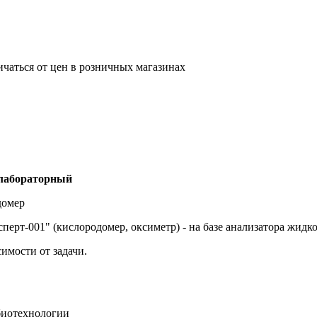
ичаться от цен в розничных магазинах
 лабораторный
домер
ерт-001" (кислородомер, оксиметр) - на базе анализатора жидко
имости от задачи.
биотехнологии