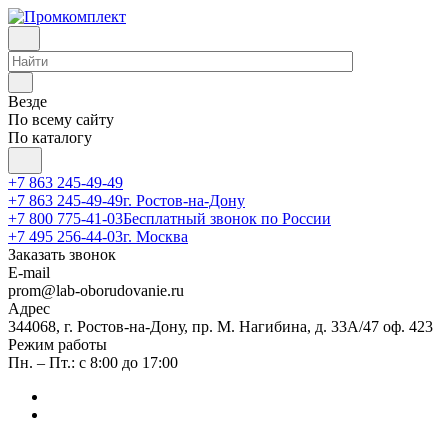
Везде
По всему сайту
По каталогу
+7 863 245-49-49
+7 863 245-49-49
г. Ростов-на-Дону
+7 800 775-41-03
Бесплатный звонок по России
+7 495 256-44-03
г. Москва
Заказать звонок
E-mail
prom@lab-oborudovanie.ru
Адрес
344068, г. Ростов-на-Дону, пр. М. Нагибина, д. 33А/47 оф. 423
Режим работы
Пн. – Пт.: с 8:00 до 17:00