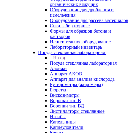
органических вяжущих
Оборудование для дробления и
измельчения
Оборудование для рассева материалов
Сита лабораторные
Формы для образцов бетона и
растворов
Испытательное оборудование
Лабораторный инвентарь
Посуда стеклянная лабораторная
Назад
Посуда стеклянная лабораторная
Алонжи
Аппарат АКОВ
Аппарат для анализа кислорода
Бутирометры (жиромеры)
Бюретки
Вискозиметры
Воронки тип В
Воронки тип ВД
Дистилляторы стеклянные
Изгибы
Капельницы
Каплеуловители
Керны