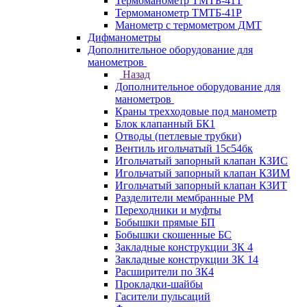
Термоманометр ТМТБ-41Т
Термоманометр ТМТБ-41Р
Манометр с термометром ДМТ
Дифманометры
Дополнительное оборудование для
манометров
Назад
Дополнительное оборудование для
манометров
Краны трехходовые под манометр
Блок клапанный БК1
Отводы (петлевые трубки)
Вентиль игольчатый 15с54бк
Игольчатый запорный клапан КЗИС
Игольчатый запорный клапан КЗИМ
Игольчатый запорный клапан КЗИТ
Разделители мембранные РМ
Переходники и муфты
Бобышки прямые БП
Бобышки скошенные БС
Закладные конструкции ЗК 4
Закладные конструкции ЗК 14
Расширители по ЗК4
Прокладки-шайбы
Гасители пульсаций