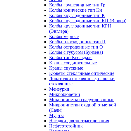
Колбы грушевидные тип Гр
Колбы конические тип Кн
Колбы круглодонные тип К
Колбы круглодонные тип КП (Вюрца)
Колбы круглодонные тип КРН
(Энглера)
Колбы мерные
Колбы плоскодонные тип П
Колбы остродонные тип О
Колбы с тубусом (Бунзена)
Колбы тип Кьельдаля
Краны соединительные
Краны спускные
Кюветы стеклянные оптические
Лопаточки стеклянные, палочки
стеклянные
Мензурки
Микробюретки
Микропипетки градуированные
Микропипетки с одной отметкой
(Сали)
Муфты
Насадки для экстрагирования
Нефтеотстойник