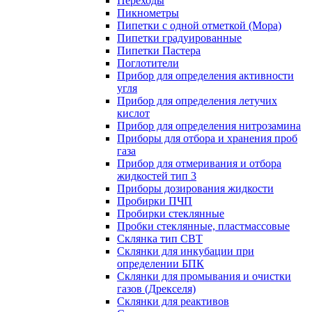
Переходы
Пикнометры
Пипетки с одной отметкой (Мора)
Пипетки градуированные
Пипетки Пастера
Поглотители
Прибор для определения активности
угля
Прибор для определения летучих
кислот
Прибор для определения нитрозамина
Приборы для отбора и хранения проб
газа
Прибор для отмеривания и отбора
жидкостей тип 3
Приборы дозирования жидкости
Пробирки ПЧП
Пробирки стеклянные
Пробки стеклянные, пластмассовые
Склянка тип СВТ
Склянки для инкубации при
определении БПК
Склянки для промывания и очистки
газов (Дрекселя)
Склянки для реактивов