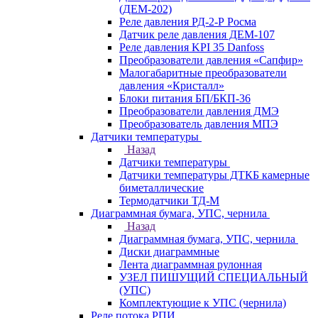
(ДЕМ-202)
Реле давления РД-2-Р Росма
Датчик реле давления ДЕМ-107
Реле давления KPI 35 Danfoss
Преобразователи давления «Сапфир»
Малогабаритные преобразователи
давления «Кристалл»
Блоки питания БП/БКП-36
Преобразователи давления ДМЭ
Преобразователь давления МПЭ
Датчики температуры
Назад
Датчики температуры
Датчики температуры ДТКБ камерные
биметаллические
Термодатчики ТД-М
Диаграммная бумага, УПС, чернила
Назад
Диаграммная бумага, УПС, чернила
Диски диаграммные
Лента диаграммная рулонная
УЗЕЛ ПИШУЩИЙ СПЕЦИАЛЬНЫЙ
(УПС)
Комплектующие к УПС (чернила)
Реле потока РПИ