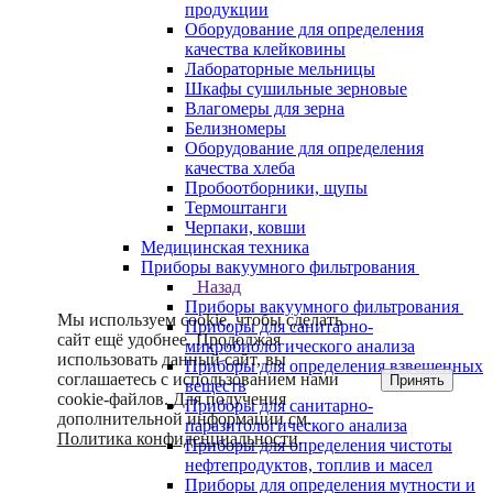
продукции
Оборудование для определения
качества клейковины
Лабораторные мельницы
Шкафы сушильные зерновые
Влагомеры для зерна
Белизномеры
Оборудование для определения
качества хлеба
Пробоотборники, щупы
Термоштанги
Черпаки, ковши
Медицинская техника
Приборы вакуумного фильтрования
Назад
Приборы вакуумного фильтрования
Мы используем cookie, чтобы сделать
Приборы для санитарно-
сайт ещё удобнее. Продолжая
микробиологического анализа
использовать данный сайт, вы
Приборы для определения взвешенных
соглашаетесь с использованием нами
Принять
веществ
cookie-файлов. Для получения
Приборы для санитарно-
дополнительной информации см.
паразитологического анализа
Политика конфиденциальности
.
Приборы для определения чистоты
нефтепродуктов, топлив и масел
Приборы для определения мутности и