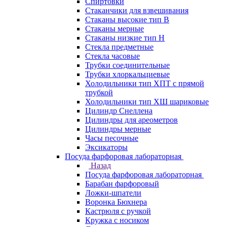
Спиртовки
Стаканчики для взвешивания
Стаканы высокие тип В
Стаканы мерные
Стаканы низкие тип Н
Стекла предметные
Стекла часовые
Трубки соединительные
Трубки хлоркальциевые
Холодильники тип ХПТ с прямой
трубкой
Холодильники тип ХШ шариковые
Цилиндр Снеллена
Цилиндры для ареометров
Цилиндры мерные
Часы песочные
Эксикаторы
Посуда фарфоровая лабораторная
Назад
Посуда фарфоровая лабораторная
Барабан фарфоровый
Ложки-шпатели
Воронка Бюхнера
Кастрюля с ручкой
Кружка с носиком