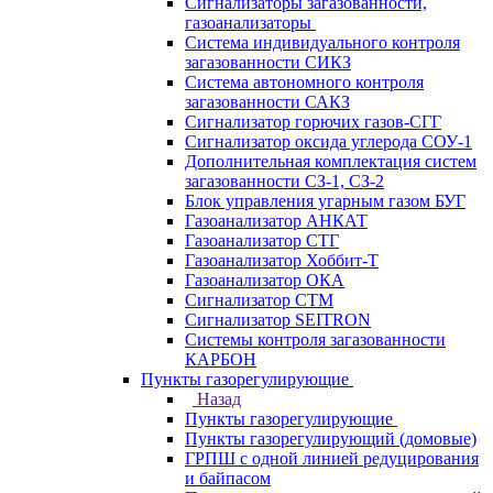
Сигнализаторы загазованности,
газоанализаторы
Система индивидуального контроля
загазованности СИКЗ
Система автономного контроля
загазованности САКЗ
Сигнализатор горючих газов-СГГ
Сигнализатор оксида углерода СОУ-1
Дополнительная комплектация систем
загазованности СЗ-1, СЗ-2
Блок управления угарным газом БУГ
Газоанализатор АНКАТ
Газоанализатор СТГ
Газоанализатор Хоббит-Т
Газоанализатор ОКА
Сигнализатор СТМ
Сигнализатор SEITRON
Системы контроля загазованности
КАРБОН
Пункты газорегулирующие
Назад
Пункты газорегулирующие
Пункты газорегулирующий (домовые)
ГРПШ с одной линией редуцирования
и байпасом