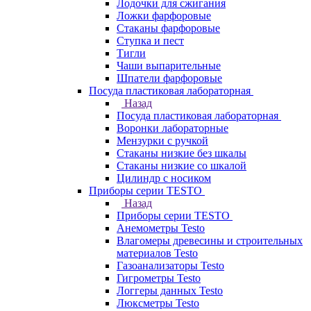
Лодочки для сжигания
Ложки фарфоровые
Стаканы фарфоровые
Ступка и пест
Тигли
Чаши выпарительные
Шпатели фарфоровые
Посуда пластиковая лабораторная
Назад
Посуда пластиковая лабораторная
Воронки лабораторные
Мензурки с ручкой
Стаканы низкие без шкалы
Стаканы низкие со шкалой
Цилиндр с носиком
Приборы серии TESTO
Назад
Приборы серии TESTO
Анемометры Testo
Влагомеры древесины и строительных
материалов Testo
Газоанализаторы Testo
Гигрометры Testo
Логгеры данных Testo
Люксметры Testo