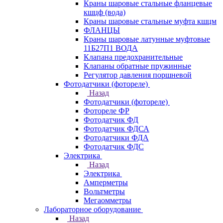
Краны шаровые стальные фланцевые
кшцф (вода)
Краны шаровые стальные муфта кшцм
ФЛАНЦЫ
Краны шаровые латунные муфтовые
11Б27П1 ВОДА
Клапана предохранительные
Клапаны обратные пружинные
Регулятор давления поршневой
Фотодатчики (фотореле)
Назад
Фотодатчики (фотореле)
Фотореле ФР
Фотодатчик ФД
Фотодатчик ФДСА
Фотодатчики ФДА
Фотодатчик ФДС
Электрика
Назад
Электрика
Амперметры
Вольтметры
Мегаомметры
Лабораторное оборудование
Назад