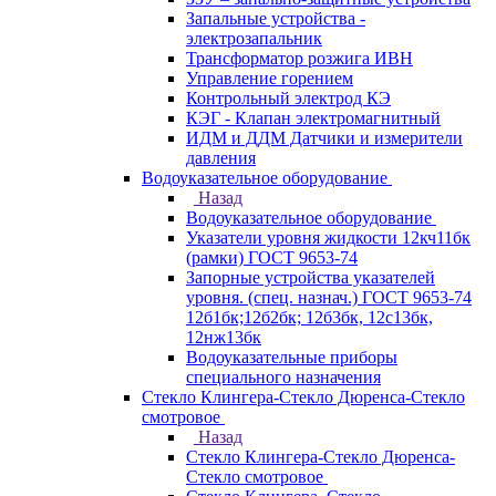
Запальные устройства -
электрозапальник
Трансформатор розжига ИВН
Управление горением
Контрольный электрод КЭ
КЭГ - Клапан электромагнитный
ИДМ и ДДМ Датчики и измерители
давления
Водоуказательное оборудование
Назад
Водоуказательное оборудование
Указатели уровня жидкости 12кч11бк
(рамки) ГОСТ 9653-74
Запорные устройства указателей
уровня. (спец. назнач.) ГОСТ 9653-74
12б1бк;12б2бк; 12б3бк, 12с13бк,
12нж13бк
Водоуказательные приборы
специального назначения
Стекло Клингера-Стекло Дюренса-Стекло
смотровое
Назад
Стекло Клингера-Стекло Дюренса-
Стекло смотровое