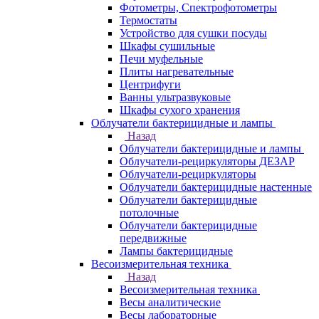
Фотометры, Спектрофотометры
Термостаты
Устройство для сушки посуды
Шкафы сушильные
Печи муфельные
Плиты нагревательные
Центрифуги
Ванны ультразвуковые
Шкафы сухого хранения
Облучатели бактерицидные и лампы
Назад
Облучатели бактерицидные и лампы
Облучатели-рециркуляторы ДЕЗАР
Облучатели-рециркуляторы
Облучатели бактерицидные настенные
Облучатели бактерицидные
потолочные
Облучатели бактерицидные
передвижные
Лампы бактерицидные
Весоизмерительная техника
Назад
Весоизмерительная техника
Весы аналитические
Весы лабораторные