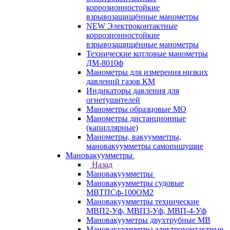
коррозионностойкие
взрывозащищённые манометры
NEW Электроконтактные
коррозионностойкие
взрывозащищённые манометры
Технические котловые манометры
ДМ-8010ф
Манометры для измерения низких
давлений газов КМ
Индикаторы давления для
огнетушителей
Манометры образцовые МО
Манометры дистанционные
(капиллярные)
Манометры, вакуумметры,
мановакуумметры самопишущие
Мановакуумметры
Назад
Мановакуумметры
Мановакуумметры судовые
МВТПСф-100ОМ2
Мановакуумметры технические
МВП2-Уф, МВП3-Уф, МВП-4-Уф
Мановакууметры двухтрубные МВ
Мановакуумметры электроконтактные