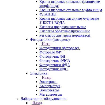
Краны шаровые стальные фланцевые
кшцф (вода)
Краны шаровые стальные муфта кшцм
ФЛАНЦЫ
Краны шаровые латунные муфтовые
11Б27П1 ВОДА
Клапана предохранительные
Клапаны обратные пружинные
Регулятор давления поршневой
Фотодатчики (фотореле)
Назад
Фотодатчики (фотореле)
Фотореле ФР
Фотодатчик ФД
Фотодатчик ФДСА
Фотодатчики ФДА
Фотодатчик ФДС
Электрика
Назад
Электрика
Амперметры
Вольтметры
Мегаомметры
Лабораторное оборудование
Назад