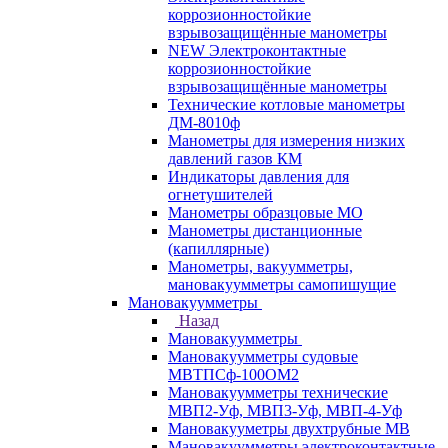
коррозионностойкие
взрывозащищённые манометры
NEW Электроконтактные
коррозионностойкие
взрывозащищённые манометры
Технические котловые манометры
ДМ-8010ф
Манометры для измерения низких
давлений газов КМ
Индикаторы давления для
огнетушителей
Манометры образцовые МО
Манометры дистанционные
(капиллярные)
Манометры, вакуумметры,
мановакуумметры самопишущие
Мановакуумметры
Назад
Мановакуумметры
Мановакуумметры судовые
МВТПСф-100ОМ2
Мановакуумметры технические
МВП2-Уф, МВП3-Уф, МВП-4-Уф
Мановакууметры двухтрубные МВ
Мановакуумметры электроконтактные