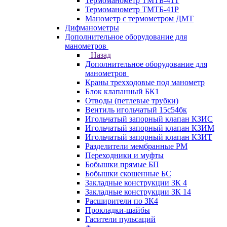
Термоманометр ТМТБ-41Т
Термоманометр ТМТБ-41Р
Манометр с термометром ДМТ
Дифманометры
Дополнительное оборудование для
манометров
Назад
Дополнительное оборудование для
манометров
Краны трехходовые под манометр
Блок клапанный БК1
Отводы (петлевые трубки)
Вентиль игольчатый 15с54бк
Игольчатый запорный клапан КЗИС
Игольчатый запорный клапан КЗИМ
Игольчатый запорный клапан КЗИТ
Разделители мембранные РМ
Переходники и муфты
Бобышки прямые БП
Бобышки скошенные БС
Закладные конструкции ЗК 4
Закладные конструкции ЗК 14
Расширители по ЗК4
Прокладки-шайбы
Гасители пульсаций