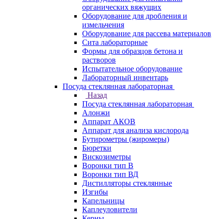
органических вяжущих
Оборудование для дробления и
измельчения
Оборудование для рассева материалов
Сита лабораторные
Формы для образцов бетона и
растворов
Испытательное оборудование
Лабораторный инвентарь
Посуда стеклянная лабораторная
Назад
Посуда стеклянная лабораторная
Алонжи
Аппарат АКОВ
Аппарат для анализа кислорода
Бутирометры (жиромеры)
Бюретки
Вискозиметры
Воронки тип В
Воронки тип ВД
Дистилляторы стеклянные
Изгибы
Капельницы
Каплеуловители
Керны