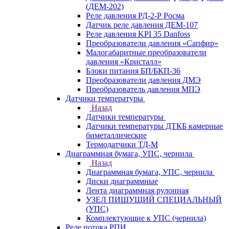
(ДЕМ-202)
Реле давления РД-2-Р Росма
Датчик реле давления ДЕМ-107
Реле давления KPI 35 Danfoss
Преобразователи давления «Сапфир»
Малогабаритные преобразователи
давления «Кристалл»
Блоки питания БП/БКП-36
Преобразователи давления ДМЭ
Преобразователь давления МПЭ
Датчики температуры
Назад
Датчики температуры
Датчики температуры ДТКБ камерные
биметаллические
Термодатчики ТД-М
Диаграммная бумага, УПС, чернила
Назад
Диаграммная бумага, УПС, чернила
Диски диаграммные
Лента диаграммная рулонная
УЗЕЛ ПИШУЩИЙ СПЕЦИАЛЬНЫЙ
(УПС)
Комплектующие к УПС (чернила)
Реле потока РПИ