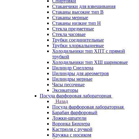
Спиртовки
Стаканчики для взвешивания
Стаканы высокие тип В
Стаканы мерные
Стаканы низкие тип Н
Стекла предметные
Стекла часовые
Трубки соединительные
Трубки хлоркальциевые
Холодильники тип ХПТ с прямой
трубкой
Холодильники тип ХШ шариковые
Цилиндр Снеллена
Цилиндры для ареометров
Цилиндры мерные
Часы песочные
Эксикаторы
Посуда фарфоровая лабораторная
Назад
Посуда фарфоровая лабораторная
Барабан фарфоровый
Ложки-шпатели
Воронка Бюхнера
Кастрюля с ручкой
Кружка с носиком