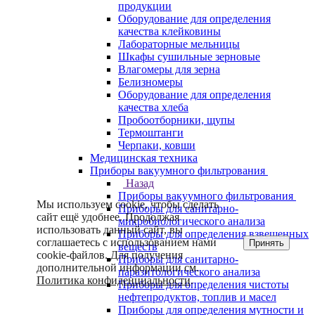
продукции
Оборудование для определения
качества клейковины
Лабораторные мельницы
Шкафы сушильные зерновые
Влагомеры для зерна
Белизномеры
Оборудование для определения
качества хлеба
Пробоотборники, щупы
Термоштанги
Черпаки, ковши
Медицинская техника
Приборы вакуумного фильтрования
Назад
Приборы вакуумного фильтрования
Мы используем cookie, чтобы сделать
Приборы для санитарно-
сайт ещё удобнее. Продолжая
микробиологического анализа
использовать данный сайт, вы
Приборы для определения взвешенных
соглашаетесь с использованием нами
Принять
веществ
cookie-файлов. Для получения
Приборы для санитарно-
дополнительной информации см.
паразитологического анализа
Политика конфиденциальности
.
Приборы для определения чистоты
нефтепродуктов, топлив и масел
Приборы для определения мутности и