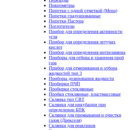
Переходы
Пикнометры
Пипетки с одной отметкой (Мора)
Пипетки градуированные
Пипетки Пастера
Поглотители
Прибор для определения активности
угля
Прибор для определения летучих
кислот
Прибор для определения нитрозамина
Приборы для отбора и хранения проб
газа
Прибор для отмеривания и отбора
жидкостей тип 3
Приборы дозирования жидкости
Пробирки ПЧП
Пробирки стеклянные
Пробки стеклянные, пластмассовые
Склянка тип СВТ
Склянки для инкубации при
определении БПК
Склянки для промывания и очистки
газов (Дрекселя)
Склянки для реактивов