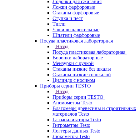
Лодочки для сжигания
Ложки фарфоровые
Стаканы фарфоровые
Ступка и пест
Тигли
Чаши выпарительные
Шпатели фарфоровые
Посуда пластиковая лабораторная
Назад
Посуда пластиковая лабораторная
Воронки лабораторные
Мензурки с ручкой
Стаканы низкие без шкалы
Стаканы низкие со шкалой
Цилиндр с носиком
Приборы серии TESTO
Назад
Приборы серии TESTO
Анемометры Testo
Влагомеры древесины и строительных
материалов Testo
Газоанализаторы Testo
Гигрометры Testo
Логгеры данных Testo
Люксметры Testo