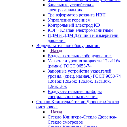
Запальные устройства -
электрозапальник
Трансформатор розжига ИВН
Управление горением
Контрольный электрод КЭ
КЭГ - Клапан электромагнитный
ИДМ и ДДМ Датчики и измерители
давления
Водоуказательное оборудование
Назад
Водоуказательное оборудование
Указатели уровня жидкости 12кч11бк
(рамки) ГОСТ 9653-74
Запорные устройства указателей
уровня. (спец. назнач.) ГОСТ 9653-74
12б1бк;12б2бк; 12б3бк, 12с13бк,
12нж13бк
Водоуказательные приборы
специального назначения
Стекло Клингера-Стекло Дюренса-Стекло
смотровое
Назад
Стекло Клингера-Стекло Дюренса-
Стекло смотровое