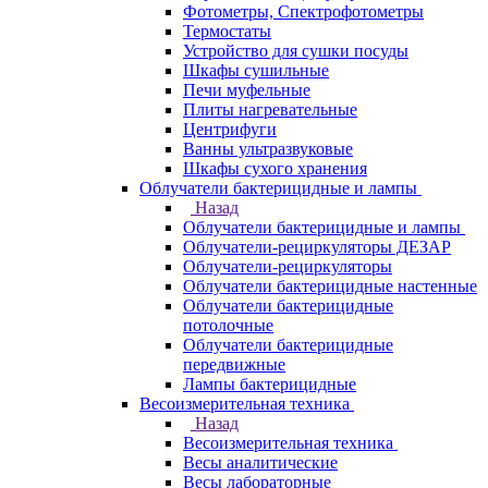
Фотометры, Спектрофотометры
Термостаты
Устройство для сушки посуды
Шкафы сушильные
Печи муфельные
Плиты нагревательные
Центрифуги
Ванны ультразвуковые
Шкафы сухого хранения
Облучатели бактерицидные и лампы
Назад
Облучатели бактерицидные и лампы
Облучатели-рециркуляторы ДЕЗАР
Облучатели-рециркуляторы
Облучатели бактерицидные настенные
Облучатели бактерицидные
потолочные
Облучатели бактерицидные
передвижные
Лампы бактерицидные
Весоизмерительная техника
Назад
Весоизмерительная техника
Весы аналитические
Весы лабораторные