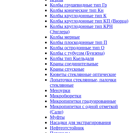
Колбы грушевидные тип Гр
Колбы конические тип Кн
Колбы круглодонные тип К
Колбы круглодонные тип КП (Вюрца)
Колбы круглодонные тип КРН
(Энглера)
Колбы мерные
Колбы плоскодонные тип П
Колбы остродонные тип О
Колбы с тубусом (Бунзена)
Колбы тип Кьельдаля
Краны соединительные
Краны спускные
Кюветы стеклянные оптические
Лопаточки стеклянные, палочки
стеклянные
Мензурки
Микробюретки
Микропипетки градуированные
Микропипетки с одной отметкой
(Сали)
Муфты
Насадки для экстрагирования
Нефтеотстойник