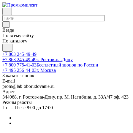
Везде
По всему сайту
По каталогу
+7 863 245-49-49
+7 863 245-49-49
г. Ростов-на-Дону
+7 800 775-41-03
Бесплатный звонок по России
+7 495 256-44-03
г. Москва
Заказать звонок
E-mail
prom@lab-oborudovanie.ru
Адрес
344068, г. Ростов-на-Дону, пр. М. Нагибина, д. 33А/47 оф. 423
Режим работы
Пн. – Пт.: с 8:00 до 17:00