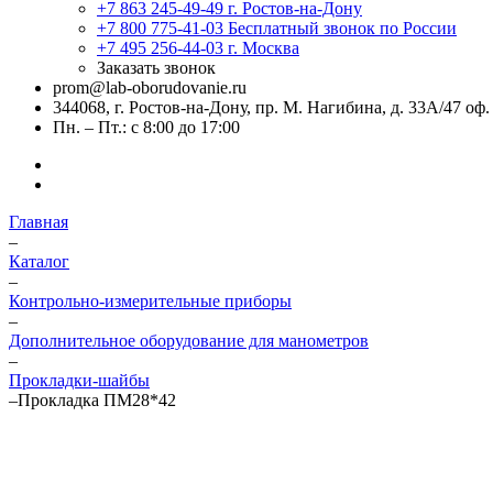
+7 863 245-49-49
г. Ростов-на-Дону
+7 800 775-41-03
Бесплатный звонок по России
+7 495 256-44-03
г. Москва
Заказать звонок
prom@lab-oborudovanie.ru
344068, г. Ростов-на-Дону, пр. М. Нагибина, д. 33А/47 оф.
Пн. – Пт.: с 8:00 до 17:00
Главная
–
Каталог
–
Контрольно-измерительные приборы
–
Дополнительное оборудование для манометров
–
Прокладки-шайбы
–
Прокладка ПМ28*42