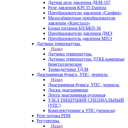
Датчик реле давления ДЕМ-107
Реле давления KPI 35 Danfoss
Преобразователи давления «Сапфир»
Малогабаритные преобразователи
давления «Кристалл»
Блоки питания БП/БКП-36
Преобразователи давления ДМЭ
Преобразователь давления МПЭ
Датчики температуры
Назад
Датчики температуры
Датчики температуры ДТКБ камерные
биметаллические
Термодатчики ТД-М
Диаграммная бумага, УПС, чернила
Назад
Диаграммная бумага, УПС, чернила
Диски диаграммные
Лента диаграммная рулонная
УЗЕЛ ПИШУЩИЙ СПЕЦИАЛЬНЫЙ
(УПС)
Комплектующие к УПС (чернила)
Реле потока РПИ
Регуляторы
Назад