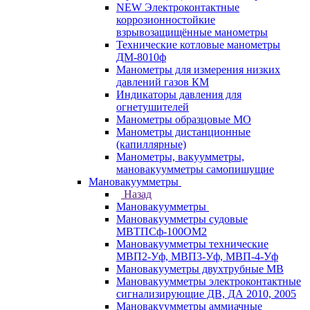
NEW Электроконтактные
коррозионностойкие
взрывозащищённые манометры
Технические котловые манометры
ДМ-8010ф
Манометры для измерения низких
давлений газов КМ
Индикаторы давления для
огнетушителей
Манометры образцовые МО
Манометры дистанционные
(капиллярные)
Манометры, вакуумметры,
мановакуумметры самопишущие
Мановакуумметры
Назад
Мановакуумметры
Мановакуумметры судовые
МВТПСф-100ОМ2
Мановакуумметры технические
МВП2-Уф, МВП3-Уф, МВП-4-Уф
Мановакууметры двухтрубные МВ
Мановакуумметры электроконтактные
сигнализирующие ДВ, ДА 2010, 2005
Мановакуумметры аммиачные