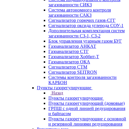
загазованности СИКЗ
Система автономного контроля
загазованности САКЗ
Сигнализатор горючих газов-СГГ
Сигнализатор оксида углерода СОУ-1
Дополнительная комплектация систем
загазованности СЗ-1, СЗ-2
Блок управления угарным газом БУГ
Газоанализатор АНКАТ
Газоанализатор СТГ
Газоанализатор Хоббит-Т
Газоанализатор ОКА
Сигнализатор СТМ
Сигнализатор SEITRON
Системы контроля загазованности
КАРБОН
Пункты газорегулирующие
Назад
Пункты газорегулирующие
Пункты газорегулирующий (домовые)
ГРПШ с одной линией редуцирования
и байпасом
Пункты газорегулирующие с основной
и резервной линиями редуцирования