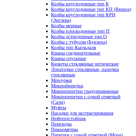
Колбы круглодонные тип К
Колбы круглодонные тип КП (Вюрца)
Колбы круглодонные тип КРН
(Энглера)
Колбы мерные
Колбы плоскодонные тип П
Колбы остродонные тип О
Колбы с тубусом (Бунзена)
Колбы тип Кьельдаля
Краны соединительные
Краны спускные
Кюветы стеклянные оптические
Лопаточки стеклянные, палочки
стеклянные
Мензурки
Микробюретки
Микропипетки градуированные
Микропипетки с одной отметкой
(Сали)
Муфты
Насадки для экстрагирования
Нефтеотстойник
Переходы
Пикнометры
Пипетки с одной отметкой (Мора)