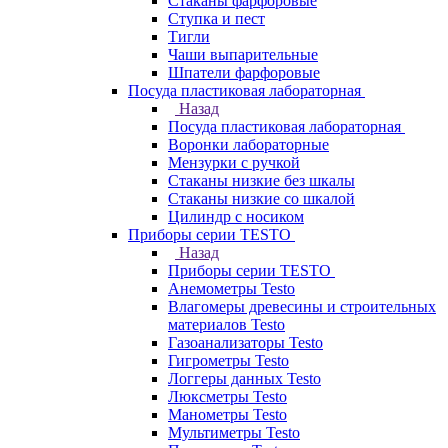
Стаканы фарфоровые
Ступка и пест
Тигли
Чаши выпарительные
Шпатели фарфоровые
Посуда пластиковая лабораторная
Назад
Посуда пластиковая лабораторная
Воронки лабораторные
Мензурки с ручкой
Стаканы низкие без шкалы
Стаканы низкие со шкалой
Цилиндр с носиком
Приборы серии TESTO
Назад
Приборы серии TESTO
Анемометры Testo
Влагомеры древесины и строительных
материалов Testo
Газоанализаторы Testo
Гигрометры Testo
Логгеры данных Testo
Люксметры Testo
Манометры Testo
Мультиметры Testo