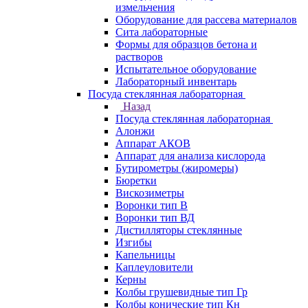
измельчения
Оборудование для рассева материалов
Сита лабораторные
Формы для образцов бетона и
растворов
Испытательное оборудование
Лабораторный инвентарь
Посуда стеклянная лабораторная
Назад
Посуда стеклянная лабораторная
Алонжи
Аппарат АКОВ
Аппарат для анализа кислорода
Бутирометры (жиромеры)
Бюретки
Вискозиметры
Воронки тип В
Воронки тип ВД
Дистилляторы стеклянные
Изгибы
Капельницы
Каплеуловители
Керны
Колбы грушевидные тип Гр
Колбы конические тип Кн