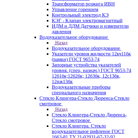
Трансформатор розжига ИВН
Управление горением
Контрольный электрод КЭ
КЭГ - Клапан электромагнитный
ИДМ и ДДМ Датчики и измерители
давления
Водоуказательное оборудование
Назад
Водоуказательное оборудование
Указатели уровня жидкости 12кч11бк
(рамки) ГОСТ 9653-74
Запорные устройства указателей
уровня. (спец. назнач.) ГОСТ 9653-74
12б1бк;12б2бк; 12б3бк, 12с13бк,
12нж13бк
Водоуказательные приборы
специального назначения
Стекло Клингера-Стекло Дюренса-Стекло
смотровое
Назад
Стекло Клингера-Стекло Дюренса-
Стекло смотровое
Стекло Клингера. Стекло
водоуказательное рифленое ГОСТ
1663-81 ТУ 21-02931-67-32-92