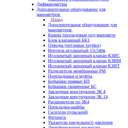
Дифманометры
Дополнительное оборудование для
манометров
Назад
Дополнительное оборудование для
манометров
Краны трехходовые под манометр
Блок клапанный БК1
Отводы (петлевые трубки)
Вентиль игольчатый 15с54бк
Игольчатый запорный клапан КЗИС
Игольчатый запорный клапан КЗИМ
Игольчатый запорный клапан КЗИТ
Разделители мембранные РМ
Переходники и муфты
Бобышки прямые БП
Бобышки скошенные БС
Закладные конструкции ЗК 4
Закладные конструкции ЗК 14
Расширители по ЗК4
Прокладки-шайбы
Гасители пульсаций
Фитинги
Указатели предельного давления
Демпфирующие жидкости