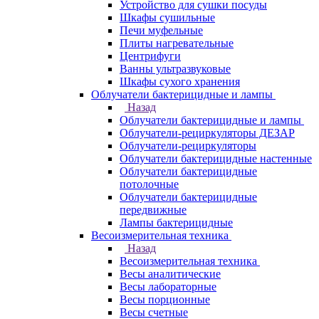
Устройство для сушки посуды
Шкафы сушильные
Печи муфельные
Плиты нагревательные
Центрифуги
Ванны ультразвуковые
Шкафы сухого хранения
Облучатели бактерицидные и лампы
Назад
Облучатели бактерицидные и лампы
Облучатели-рециркуляторы ДЕЗАР
Облучатели-рециркуляторы
Облучатели бактерицидные настенные
Облучатели бактерицидные
потолочные
Облучатели бактерицидные
передвижные
Лампы бактерицидные
Весоизмерительная техника
Назад
Весоизмерительная техника
Весы аналитические
Весы лабораторные
Весы порционные
Весы счетные