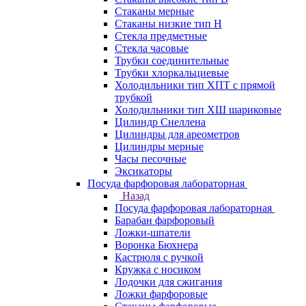
Стаканы мерные
Стаканы низкие тип Н
Стекла предметные
Стекла часовые
Трубки соединительные
Трубки хлоркальциевые
Холодильники тип ХПТ с прямой
трубкой
Холодильники тип ХШ шариковые
Цилиндр Снеллена
Цилиндры для ареометров
Цилиндры мерные
Часы песочные
Эксикаторы
Посуда фарфоровая лабораторная
Назад
Посуда фарфоровая лабораторная
Барабан фарфоровый
Ложки-шпатели
Воронка Бюхнера
Кастрюля с ручкой
Кружка с носиком
Лодочки для сжигания
Ложки фарфоровые