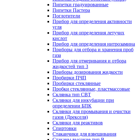
Пипетки градуированные
Пипетки Пастера
Поглотители
Прибор для определения активности
угля
Прибор для определения летучих
кислот
Прибор для определения нитрозамина
Приборы для отбора и хранения проб
газа
Прибор для отмеривания и отбора
жидкостей тип 3
Приборы дозирования жидкости
Пробирки ПЧП
Пробирки стеклянные
Пробки стеклянные, пластмассовые
Склянка тип СВТ
Склянки для инкубации при
определении БПК
Склянки для промывания и очистки
газов (Дрекселя)
Склянки для реактивов
Спиртовки
Стаканчики для взвешивания
Стаканы высокие тип В