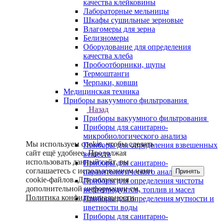
качества клейковины
Лабораторные мельницы
Шкафы сушильные зерновые
Влагомеры для зерна
Белизномеры
Оборудование для определения
качества хлеба
Пробоотборники, щупы
Термоштанги
Черпаки, ковши
Медицинская техника
Приборы вакуумного фильтрования
Назад
Приборы вакуумного фильтрования
Приборы для санитарно-
микробиологического анализа
Мы используем cookie, чтобы сделать
Приборы для определения взвешенных
сайт ещё удобнее. Продолжая
веществ
использовать данный сайт, вы
Приборы для санитарно-
соглашаетесь с использованием нами
Принять
паразитологического анализа
cookie-файлов. Для получения
Приборы для определения чистоты
дополнительной информации см.
нефтепродуктов, топлив и масел
Политика конфиденциальности
.
Приборы для определения мутности и
цветности воды
Приборы для санитарно-