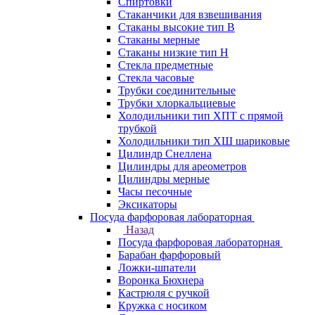
Спиртовки
Стаканчики для взвешивания
Стаканы высокие тип В
Стаканы мерные
Стаканы низкие тип Н
Стекла предметные
Стекла часовые
Трубки соединительные
Трубки хлоркальциевые
Холодильники тип ХПТ с прямой
трубкой
Холодильники тип ХШ шариковые
Цилиндр Снеллена
Цилиндры для ареометров
Цилиндры мерные
Часы песочные
Эксикаторы
Посуда фарфоровая лабораторная
Назад
Посуда фарфоровая лабораторная
Барабан фарфоровый
Ложки-шпатели
Воронка Бюхнера
Кастрюля с ручкой
Кружка с носиком