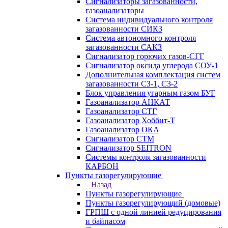
Сигнализаторы загазованности,
газоанализаторы
Система индивидуального контроля
загазованности СИКЗ
Система автономного контроля
загазованности САКЗ
Сигнализатор горючих газов-СГГ
Сигнализатор оксида углерода СОУ-1
Дополнительная комплектация систем
загазованности СЗ-1, СЗ-2
Блок управления угарным газом БУГ
Газоанализатор АНКАТ
Газоанализатор СТГ
Газоанализатор Хоббит-Т
Газоанализатор ОКА
Сигнализатор СТМ
Сигнализатор SEITRON
Системы контроля загазованности
КАРБОН
Пункты газорегулирующие
Назад
Пункты газорегулирующие
Пункты газорегулирующий (домовые)
ГРПШ с одной линией редуцирования
и байпасом