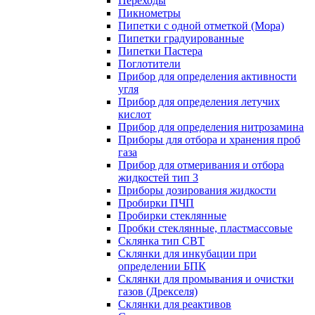
Переходы
Пикнометры
Пипетки с одной отметкой (Мора)
Пипетки градуированные
Пипетки Пастера
Поглотители
Прибор для определения активности
угля
Прибор для определения летучих
кислот
Прибор для определения нитрозамина
Приборы для отбора и хранения проб
газа
Прибор для отмеривания и отбора
жидкостей тип 3
Приборы дозирования жидкости
Пробирки ПЧП
Пробирки стеклянные
Пробки стеклянные, пластмассовые
Склянка тип СВТ
Склянки для инкубации при
определении БПК
Склянки для промывания и очистки
газов (Дрекселя)
Склянки для реактивов