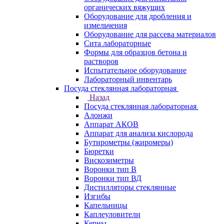
органических вяжущих
Оборудование для дробления и
измельчения
Оборудование для рассева материалов
Сита лабораторные
Формы для образцов бетона и
растворов
Испытательное оборудование
Лабораторный инвентарь
Посуда стеклянная лабораторная
Назад
Посуда стеклянная лабораторная
Алонжи
Аппарат АКОВ
Аппарат для анализа кислорода
Бутирометры (жиромеры)
Бюретки
Вискозиметры
Воронки тип В
Воронки тип ВД
Дистилляторы стеклянные
Изгибы
Капельницы
Каплеуловители
Керны