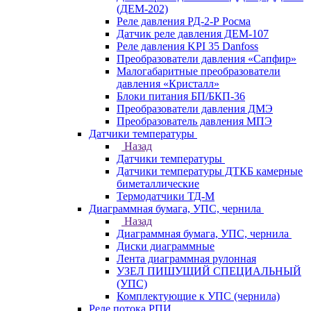
(ДЕМ-202)
Реле давления РД-2-Р Росма
Датчик реле давления ДЕМ-107
Реле давления KPI 35 Danfoss
Преобразователи давления «Сапфир»
Малогабаритные преобразователи
давления «Кристалл»
Блоки питания БП/БКП-36
Преобразователи давления ДМЭ
Преобразователь давления МПЭ
Датчики температуры
Назад
Датчики температуры
Датчики температуры ДТКБ камерные
биметаллические
Термодатчики ТД-М
Диаграммная бумага, УПС, чернила
Назад
Диаграммная бумага, УПС, чернила
Диски диаграммные
Лента диаграммная рулонная
УЗЕЛ ПИШУЩИЙ СПЕЦИАЛЬНЫЙ
(УПС)
Комплектующие к УПС (чернила)
Реле потока РПИ