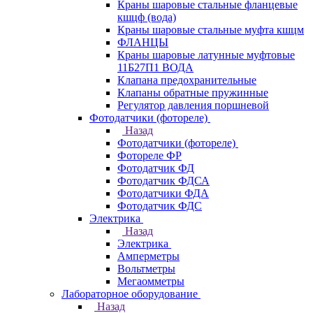
Краны шаровые стальные фланцевые
кшцф (вода)
Краны шаровые стальные муфта кшцм
ФЛАНЦЫ
Краны шаровые латунные муфтовые
11Б27П1 ВОДА
Клапана предохранительные
Клапаны обратные пружинные
Регулятор давления поршневой
Фотодатчики (фотореле)
Назад
Фотодатчики (фотореле)
Фотореле ФР
Фотодатчик ФД
Фотодатчик ФДСА
Фотодатчики ФДА
Фотодатчик ФДС
Электрика
Назад
Электрика
Амперметры
Вольтметры
Мегаомметры
Лабораторное оборудование
Назад