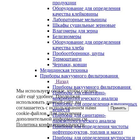
продукции
Оборудование для определения
качества клейковины
Лабораторные мельницы
Шкафы сушильные зерновые
Влагомеры для зерна
Белизномеры
Оборудование для определения
качества хлеба
Пробоотборники, щупы
Термоштанги
Черпаки, ковши
Медицинская техника
Приборы вакуумного фильтрования
Назад
Приборы вакуумного фильтрования
Мы используем cookie, чтобы сделать
Приборы для санитарно-
сайт ещё удобнее. Продолжая
микробиологического анализа
использовать данный сайт, вы
Приборы для определения взвешенных
соглашаетесь с использованием нами
Принять
веществ
cookie-файлов. Для получения
Приборы для санитарно-
дополнительной информации см.
паразитологического анализа
Политика конфиденциальности
.
Приборы для определения чистоты
нефтепродуктов, топлив и масел
Приборы для определения мутности и