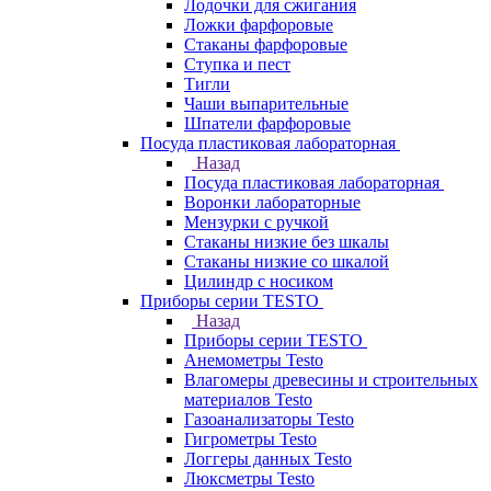
Лодочки для сжигания
Ложки фарфоровые
Стаканы фарфоровые
Ступка и пест
Тигли
Чаши выпарительные
Шпатели фарфоровые
Посуда пластиковая лабораторная
Назад
Посуда пластиковая лабораторная
Воронки лабораторные
Мензурки с ручкой
Стаканы низкие без шкалы
Стаканы низкие со шкалой
Цилиндр с носиком
Приборы серии TESTO
Назад
Приборы серии TESTO
Анемометры Testo
Влагомеры древесины и строительных
материалов Testo
Газоанализаторы Testo
Гигрометры Testo
Логгеры данных Testo
Люксметры Testo