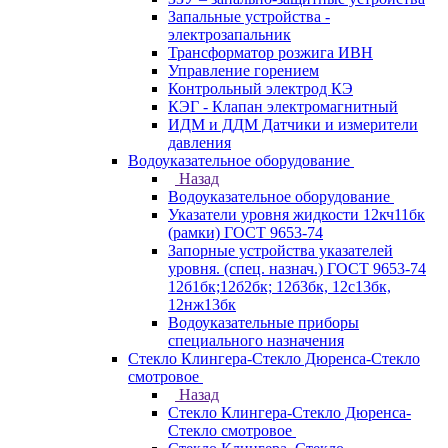
Запальные устройства -
электрозапальник
Трансформатор розжига ИВН
Управление горением
Контрольный электрод КЭ
КЭГ - Клапан электромагнитный
ИДМ и ДДМ Датчики и измерители
давления
Водоуказательное оборудование
Назад
Водоуказательное оборудование
Указатели уровня жидкости 12кч11бк
(рамки) ГОСТ 9653-74
Запорные устройства указателей
уровня. (спец. назнач.) ГОСТ 9653-74
12б1бк;12б2бк; 12б3бк, 12с13бк,
12нж13бк
Водоуказательные приборы
специального назначения
Стекло Клингера-Стекло Дюренса-Стекло
смотровое
Назад
Стекло Клингера-Стекло Дюренса-
Стекло смотровое