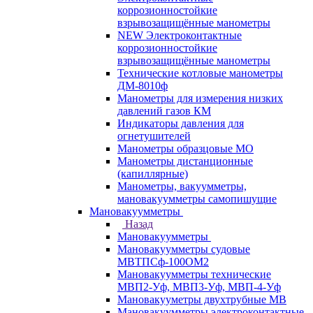
коррозионностойкие
взрывозащищённые манометры
NEW Электроконтактные
коррозионностойкие
взрывозащищённые манометры
Технические котловые манометры
ДМ-8010ф
Манометры для измерения низких
давлений газов КМ
Индикаторы давления для
огнетушителей
Манометры образцовые МО
Манометры дистанционные
(капиллярные)
Манометры, вакуумметры,
мановакуумметры самопишущие
Мановакуумметры
Назад
Мановакуумметры
Мановакуумметры судовые
МВТПСф-100ОМ2
Мановакуумметры технические
МВП2-Уф, МВП3-Уф, МВП-4-Уф
Мановакууметры двухтрубные МВ
Мановакуумметры электроконтактные