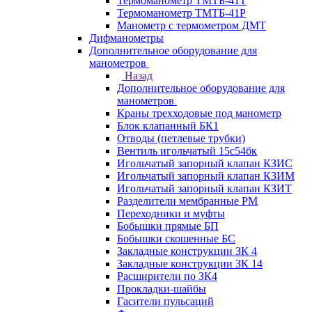
Термоманометр ТМТБ-41Т
Термоманометр ТМТБ-41Р
Манометр с термометром ДМТ
Дифманометры
Дополнительное оборудование для
манометров
Назад
Дополнительное оборудование для
манометров
Краны трехходовые под манометр
Блок клапанный БК1
Отводы (петлевые трубки)
Вентиль игольчатый 15с54бк
Игольчатый запорный клапан КЗИС
Игольчатый запорный клапан КЗИМ
Игольчатый запорный клапан КЗИТ
Разделители мембранные РМ
Переходники и муфты
Бобышки прямые БП
Бобышки скошенные БС
Закладные конструкции ЗК 4
Закладные конструкции ЗК 14
Расширители по ЗК4
Прокладки-шайбы
Гасители пульсаций