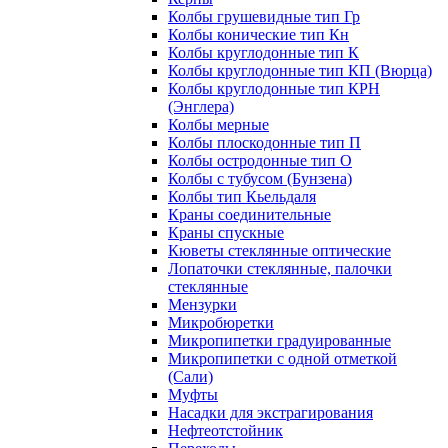
Колбы грушевидные тип Гр
Колбы конические тип Кн
Колбы круглодонные тип К
Колбы круглодонные тип КП (Вюрца)
Колбы круглодонные тип КРН
(Энглера)
Колбы мерные
Колбы плоскодонные тип П
Колбы остродонные тип О
Колбы с тубусом (Бунзена)
Колбы тип Кьельдаля
Краны соединительные
Краны спускные
Кюветы стеклянные оптические
Лопаточки стеклянные, палочки
стеклянные
Мензурки
Микробюретки
Микропипетки градуированные
Микропипетки с одной отметкой
(Сали)
Муфты
Насадки для экстрагирования
Нефтеотстойник