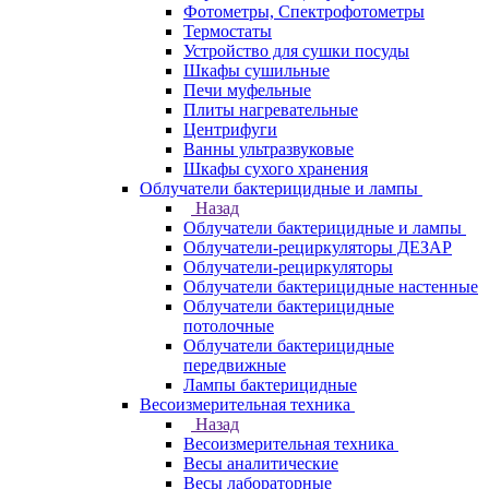
Фотометры, Спектрофотометры
Термостаты
Устройство для сушки посуды
Шкафы сушильные
Печи муфельные
Плиты нагревательные
Центрифуги
Ванны ультразвуковые
Шкафы сухого хранения
Облучатели бактерицидные и лампы
Назад
Облучатели бактерицидные и лампы
Облучатели-рециркуляторы ДЕЗАР
Облучатели-рециркуляторы
Облучатели бактерицидные настенные
Облучатели бактерицидные
потолочные
Облучатели бактерицидные
передвижные
Лампы бактерицидные
Весоизмерительная техника
Назад
Весоизмерительная техника
Весы аналитические
Весы лабораторные