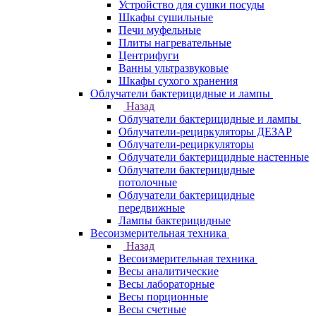
Устройство для сушки посуды
Шкафы сушильные
Печи муфельные
Плиты нагревательные
Центрифуги
Ванны ультразвуковые
Шкафы сухого хранения
Облучатели бактерицидные и лампы
Назад
Облучатели бактерицидные и лампы
Облучатели-рециркуляторы ДЕЗАР
Облучатели-рециркуляторы
Облучатели бактерицидные настенные
Облучатели бактерицидные
потолочные
Облучатели бактерицидные
передвижные
Лампы бактерицидные
Весоизмерительная техника
Назад
Весоизмерительная техника
Весы аналитические
Весы лабораторные
Весы порционные
Весы счетные