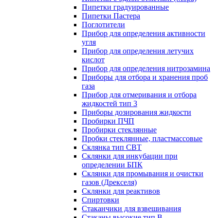
Пипетки градуированные
Пипетки Пастера
Поглотители
Прибор для определения активности
угля
Прибор для определения летучих
кислот
Прибор для определения нитрозамина
Приборы для отбора и хранения проб
газа
Прибор для отмеривания и отбора
жидкостей тип 3
Приборы дозирования жидкости
Пробирки ПЧП
Пробирки стеклянные
Пробки стеклянные, пластмассовые
Склянка тип СВТ
Склянки для инкубации при
определении БПК
Склянки для промывания и очистки
газов (Дрекселя)
Склянки для реактивов
Спиртовки
Стаканчики для взвешивания
Стаканы высокие тип В