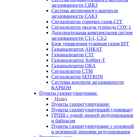
загазованности СИКЗ
Система автономного контроля
загазованности САКЗ
Сигнализатор горючих газов-СГГ
Сигнализатор оксида углерода СОУ-1
Дополнительная комплектация систем
загазованности СЗ-1, СЗ-2
Блок управления угарным газом БУГ
Газоанализатор АНКАТ
Газоанализатор СТГ
Газоанализатор Хоббит-Т
Газоанализатор ОКА
Сигнализатор СТМ
Сигнализатор SEITRON
Системы контроля загазованности
КАРБОН
Пункты газорегулирующие
Назад
Пункты газорегулирующие
Пункты газорегулирующий (домовые)
ГРПШ с одной линией редуцирования
и байпасом
Пункты газорегулирующие с основной
и резервной линиями редуцирования