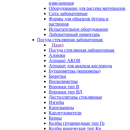
измельчения
Оборудование для рассева материалов
Сита лабораторные
Формы для образцов бетона и
растворов
Испытательное оборудование
Лабораторный инвентарь
Посуда стеклянная лабораторная
Назад
Посуда стеклянная лабораторная
Алонжи
Аппарат АКОВ
Аппарат для анализа кислорода
Бутирометры (жиромеры)
Бюретки
Вискозиметры
Воронки тип В
Воронки тип ВД
Дистилляторы стеклянные
Изгибы
Капельницы
Каплеуловители
Керны
Колбы грушевидные тип Гр
Колбы конические тип Кн