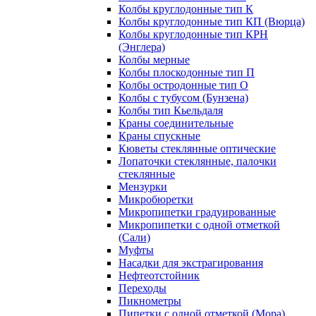
Колбы круглодонные тип К
Колбы круглодонные тип КП (Вюрца)
Колбы круглодонные тип КРН
(Энглера)
Колбы мерные
Колбы плоскодонные тип П
Колбы остродонные тип О
Колбы с тубусом (Бунзена)
Колбы тип Кьельдаля
Краны соединительные
Краны спускные
Кюветы стеклянные оптические
Лопаточки стеклянные, палочки
стеклянные
Мензурки
Микробюретки
Микропипетки градуированные
Микропипетки с одной отметкой
(Сали)
Муфты
Насадки для экстрагирования
Нефтеотстойник
Переходы
Пикнометры
Пипетки с одной отметкой (Мора)