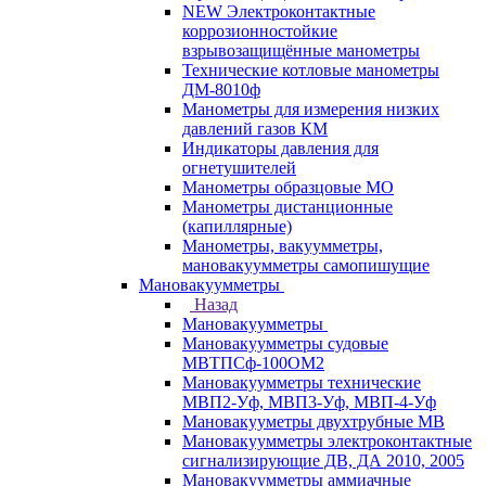
NEW Электроконтактные
коррозионностойкие
взрывозащищённые манометры
Технические котловые манометры
ДМ-8010ф
Манометры для измерения низких
давлений газов КМ
Индикаторы давления для
огнетушителей
Манометры образцовые МО
Манометры дистанционные
(капиллярные)
Манометры, вакуумметры,
мановакуумметры самопишущие
Мановакуумметры
Назад
Мановакуумметры
Мановакуумметры судовые
МВТПСф-100ОМ2
Мановакуумметры технические
МВП2-Уф, МВП3-Уф, МВП-4-Уф
Мановакууметры двухтрубные МВ
Мановакуумметры электроконтактные
сигнализирующие ДВ, ДА 2010, 2005
Мановакуумметры аммиачные