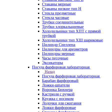
Стаканы мерные
Стаканы низкие тип Н
Стекла предметные
Стекла часовые
Трубки соединительные
Трубки хлоркальциевые
Холодильники тип ХПТ с прямой
трубкой
Холодильники тип ХШ шариковые
Цилиндр Снеллена
Цилиндры для ареометров
Цилиндры мерные
Часы песочные
Эксикаторы
Посуда фарфоровая лабораторная
Назад
Посуда фарфоровая лабораторная
Барабан фарфоровый
Ложки-шпатели
Воронка Бюхнера
Кастрюля с ручкой
Кружка с носиком
Лодочки для сжигания
Ложки фарфоровые