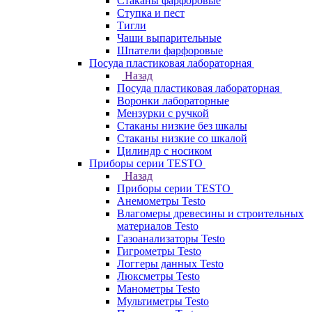
Стаканы фарфоровые
Ступка и пест
Тигли
Чаши выпарительные
Шпатели фарфоровые
Посуда пластиковая лабораторная
Назад
Посуда пластиковая лабораторная
Воронки лабораторные
Мензурки с ручкой
Стаканы низкие без шкалы
Стаканы низкие со шкалой
Цилиндр с носиком
Приборы серии TESTO
Назад
Приборы серии TESTO
Анемометры Testo
Влагомеры древесины и строительных
материалов Testo
Газоанализаторы Testo
Гигрометры Testo
Логгеры данных Testo
Люксметры Testo
Манометры Testo
Мультиметры Testo