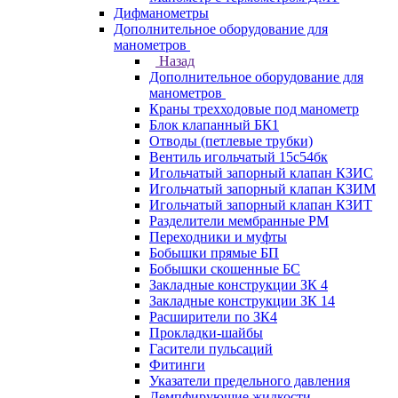
Дифманометры
Дополнительное оборудование для
манометров
Назад
Дополнительное оборудование для
манометров
Краны трехходовые под манометр
Блок клапанный БК1
Отводы (петлевые трубки)
Вентиль игольчатый 15с54бк
Игольчатый запорный клапан КЗИС
Игольчатый запорный клапан КЗИМ
Игольчатый запорный клапан КЗИТ
Разделители мембранные РМ
Переходники и муфты
Бобышки прямые БП
Бобышки скошенные БС
Закладные конструкции ЗК 4
Закладные конструкции ЗК 14
Расширители по ЗК4
Прокладки-шайбы
Гасители пульсаций
Фитинги
Указатели предельного давления
Демпфирующие жидкости