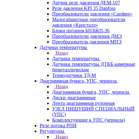
Датчик реле давления ДЕМ-107
Реле давления KPI 35 Danfoss
Преобразователи давления «Сапфир»
Малогабаритные преобразователи
давления «Кристалл»
Блоки питания БП/БКП-36
Преобразователи давления ДМЭ
Преобразователь давления МПЭ
Датчики температуры
Назад
Датчики температуры
Датчики температуры ДТКБ камерные
биметаллические
Термодатчики ТД-М
Диаграммная бумага, УПС, чернила
Назад
Диаграммная бумага, УПС, чернила
Диски диаграммные
Лента диаграммная рулонная
УЗЕЛ ПИШУЩИЙ СПЕЦИАЛЬНЫЙ
(УПС)
Комплектующие к УПС (чернила)
Реле потока РПИ
Регуляторы
Назад