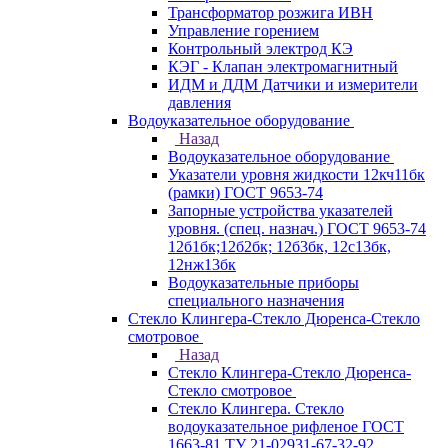
Трансформатор розжига ИВН
Управление горением
Контрольный электрод КЭ
КЭГ - Клапан электромагнитный
ИДМ и ДДМ Датчики и измерители
давления
Водоуказательное оборудование
Назад
Водоуказательное оборудование
Указатели уровня жидкости 12кч11бк
(рамки) ГОСТ 9653-74
Запорные устройства указателей
уровня. (спец. назнач.) ГОСТ 9653-74
12б1бк;12б2бк; 12б3бк, 12с13бк,
12нж13бк
Водоуказательные приборы
специального назначения
Стекло Клингера-Стекло Дюренса-Стекло
смотровое
Назад
Стекло Клингера-Стекло Дюренса-
Стекло смотровое
Стекло Клингера. Стекло
водоуказательное рифленое ГОСТ
1663-81 ТУ 21-02931-67-32-92