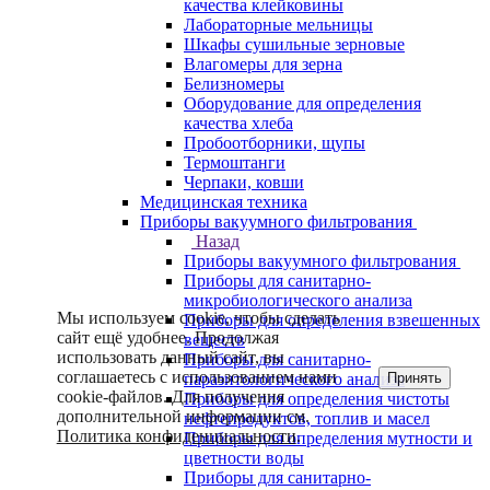
качества клейковины
Лабораторные мельницы
Шкафы сушильные зерновые
Влагомеры для зерна
Белизномеры
Оборудование для определения
качества хлеба
Пробоотборники, щупы
Термоштанги
Черпаки, ковши
Медицинская техника
Приборы вакуумного фильтрования
Назад
Приборы вакуумного фильтрования
Приборы для санитарно-
микробиологического анализа
Мы используем cookie, чтобы сделать
Приборы для определения взвешенных
сайт ещё удобнее. Продолжая
веществ
использовать данный сайт, вы
Приборы для санитарно-
соглашаетесь с использованием нами
Принять
паразитологического анализа
cookie-файлов. Для получения
Приборы для определения чистоты
дополнительной информации см.
нефтепродуктов, топлив и масел
Политика конфиденциальности
.
Приборы для определения мутности и
цветности воды
Приборы для санитарно-