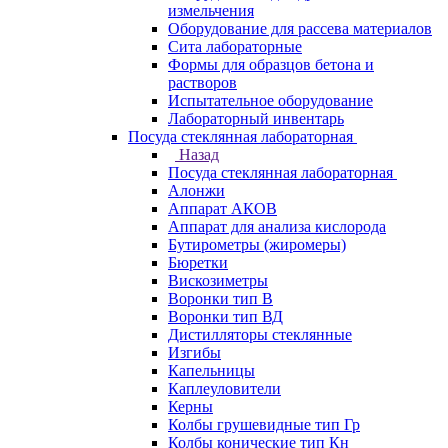
измельчения
Оборудование для рассева материалов
Сита лабораторные
Формы для образцов бетона и
растворов
Испытательное оборудование
Лабораторный инвентарь
Посуда стеклянная лабораторная
Назад
Посуда стеклянная лабораторная
Алонжи
Аппарат АКОВ
Аппарат для анализа кислорода
Бутирометры (жиромеры)
Бюретки
Вискозиметры
Воронки тип В
Воронки тип ВД
Дистилляторы стеклянные
Изгибы
Капельницы
Каплеуловители
Керны
Колбы грушевидные тип Гр
Колбы конические тип Кн