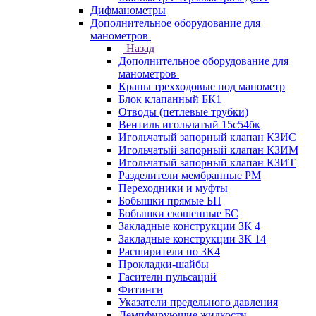
Дифманометры
Дополнительное оборудование для
манометров
Назад
Дополнительное оборудование для
манометров
Краны трехходовые под манометр
Блок клапанный БК1
Отводы (петлевые трубки)
Вентиль игольчатый 15с54бк
Игольчатый запорный клапан КЗИС
Игольчатый запорный клапан КЗИМ
Игольчатый запорный клапан КЗИТ
Разделители мембранные РМ
Переходники и муфты
Бобышки прямые БП
Бобышки скошенные БС
Закладные конструкции ЗК 4
Закладные конструкции ЗК 14
Расширители по ЗК4
Прокладки-шайбы
Гасители пульсаций
Фитинги
Указатели предельного давления
Демпфирующие жидкости