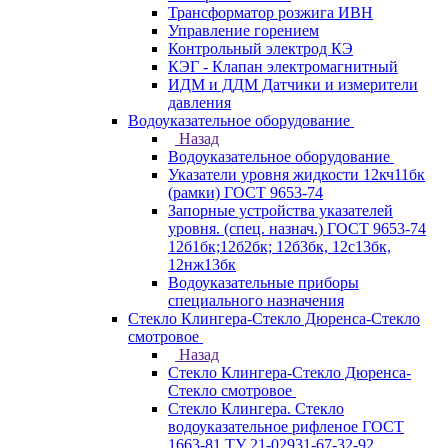
Трансформатор розжига ИВН
Управление горением
Контрольный электрод КЭ
КЭГ - Клапан электромагнитный
ИДМ и ДДМ Датчики и измерители
давления
Водоуказательное оборудование
Назад
Водоуказательное оборудование
Указатели уровня жидкости 12кч11бк
(рамки) ГОСТ 9653-74
Запорные устройства указателей
уровня. (спец. назнач.) ГОСТ 9653-74
12б1бк;12б2бк; 12б3бк, 12с13бк,
12нж13бк
Водоуказательные приборы
специального назначения
Стекло Клингера-Стекло Дюренса-Стекло
смотровое
Назад
Стекло Клингера-Стекло Дюренса-
Стекло смотровое
Стекло Клингера. Стекло
водоуказательное рифленое ГОСТ
1663-81 ТУ 21-02931-67-32-92