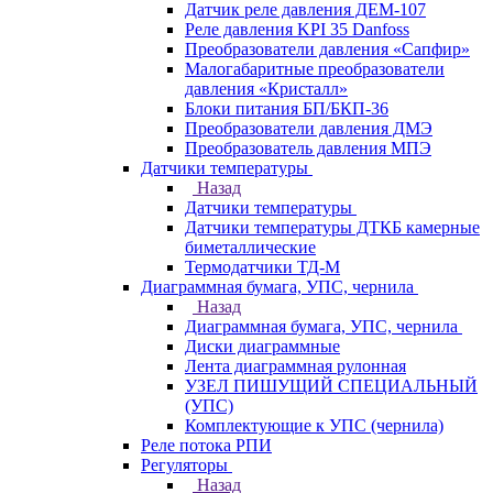
Датчик реле давления ДЕМ-107
Реле давления KPI 35 Danfoss
Преобразователи давления «Сапфир»
Малогабаритные преобразователи
давления «Кристалл»
Блоки питания БП/БКП-36
Преобразователи давления ДМЭ
Преобразователь давления МПЭ
Датчики температуры
Назад
Датчики температуры
Датчики температуры ДТКБ камерные
биметаллические
Термодатчики ТД-М
Диаграммная бумага, УПС, чернила
Назад
Диаграммная бумага, УПС, чернила
Диски диаграммные
Лента диаграммная рулонная
УЗЕЛ ПИШУЩИЙ СПЕЦИАЛЬНЫЙ
(УПС)
Комплектующие к УПС (чернила)
Реле потока РПИ
Регуляторы
Назад