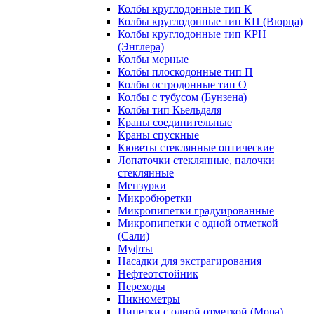
Колбы круглодонные тип К
Колбы круглодонные тип КП (Вюрца)
Колбы круглодонные тип КРН
(Энглера)
Колбы мерные
Колбы плоскодонные тип П
Колбы остродонные тип О
Колбы с тубусом (Бунзена)
Колбы тип Кьельдаля
Краны соединительные
Краны спускные
Кюветы стеклянные оптические
Лопаточки стеклянные, палочки
стеклянные
Мензурки
Микробюретки
Микропипетки градуированные
Микропипетки с одной отметкой
(Сали)
Муфты
Насадки для экстрагирования
Нефтеотстойник
Переходы
Пикнометры
Пипетки с одной отметкой (Мора)