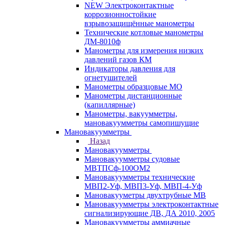
NEW Электроконтактные
коррозионностойкие
взрывозащищённые манометры
Технические котловые манометры
ДМ-8010ф
Манометры для измерения низких
давлений газов КМ
Индикаторы давления для
огнетушителей
Манометры образцовые МО
Манометры дистанционные
(капиллярные)
Манометры, вакуумметры,
мановакуумметры самопишущие
Мановакуумметры
Назад
Мановакуумметры
Мановакуумметры судовые
МВТПСф-100ОМ2
Мановакуумметры технические
МВП2-Уф, МВП3-Уф, МВП-4-Уф
Мановакууметры двухтрубные МВ
Мановакуумметры электроконтактные
сигнализирующие ДВ, ДА 2010, 2005
Мановакуумметры аммиачные