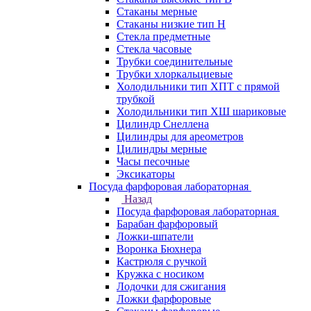
Стаканы мерные
Стаканы низкие тип Н
Стекла предметные
Стекла часовые
Трубки соединительные
Трубки хлоркальциевые
Холодильники тип ХПТ с прямой
трубкой
Холодильники тип ХШ шариковые
Цилиндр Снеллена
Цилиндры для ареометров
Цилиндры мерные
Часы песочные
Эксикаторы
Посуда фарфоровая лабораторная
Назад
Посуда фарфоровая лабораторная
Барабан фарфоровый
Ложки-шпатели
Воронка Бюхнера
Кастрюля с ручкой
Кружка с носиком
Лодочки для сжигания
Ложки фарфоровые