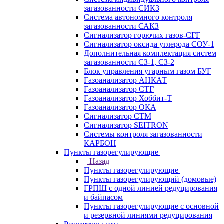
загазованности СИКЗ
Система автономного контроля
загазованности САКЗ
Сигнализатор горючих газов-СГГ
Сигнализатор оксида углерода СОУ-1
Дополнительная комплектация систем
загазованности СЗ-1, СЗ-2
Блок управления угарным газом БУГ
Газоанализатор АНКАТ
Газоанализатор СТГ
Газоанализатор Хоббит-Т
Газоанализатор ОКА
Сигнализатор СТМ
Сигнализатор SEITRON
Системы контроля загазованности
КАРБОН
Пункты газорегулирующие
Назад
Пункты газорегулирующие
Пункты газорегулирующий (домовые)
ГРПШ с одной линией редуцирования
и байпасом
Пункты газорегулирующие с основной
и резервной линиями редуцирования