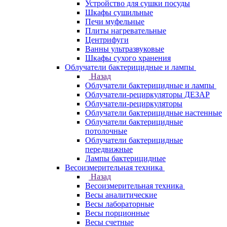
Устройство для сушки посуды
Шкафы сушильные
Печи муфельные
Плиты нагревательные
Центрифуги
Ванны ультразвуковые
Шкафы сухого хранения
Облучатели бактерицидные и лампы
Назад
Облучатели бактерицидные и лампы
Облучатели-рециркуляторы ДЕЗАР
Облучатели-рециркуляторы
Облучатели бактерицидные настенные
Облучатели бактерицидные
потолочные
Облучатели бактерицидные
передвижные
Лампы бактерицидные
Весоизмерительная техника
Назад
Весоизмерительная техника
Весы аналитические
Весы лабораторные
Весы порционные
Весы счетные