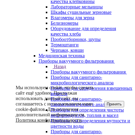
качества клейковины
Лабораторные мельницы
Шкафы сушильные зерновые
Влагомеры для зерна
Белизномеры
Оборудование для определения
качества хлеба
Пробоотборники, щупы
Термоштанги
Черпаки, ковши
Медицинская техника
Приборы вакуумного фильтрования
Назад
Приборы вакуумного фильтрования
Приборы для санитарно-
микробиологического анализа
Мы используем cookie, чтобы сделать
Приборы для определения взвешенных
сайт ещё удобнее. Продолжая
веществ
использовать данный сайт, вы
Приборы для санитарно-
соглашаетесь с использованием нами
Принять
паразитологического анализа
cookie-файлов. Для получения
Приборы для определения чистоты
дополнительной информации см.
нефтепродуктов, топлив и масел
Политика конфиденциальности
.
Приборы для определения мутности и
цветности воды
Приборы для санитарно-