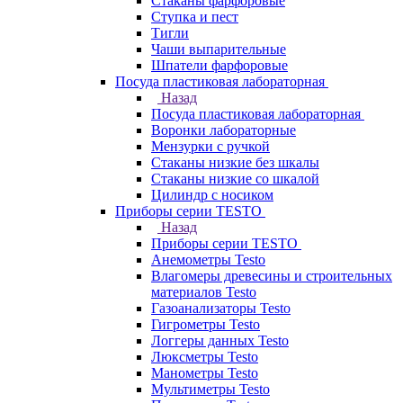
Стаканы фарфоровые
Ступка и пест
Тигли
Чаши выпарительные
Шпатели фарфоровые
Посуда пластиковая лабораторная
Назад
Посуда пластиковая лабораторная
Воронки лабораторные
Мензурки с ручкой
Стаканы низкие без шкалы
Стаканы низкие со шкалой
Цилиндр с носиком
Приборы серии TESTO
Назад
Приборы серии TESTO
Анемометры Testo
Влагомеры древесины и строительных
материалов Testo
Газоанализаторы Testo
Гигрометры Testo
Логгеры данных Testo
Люксметры Testo
Манометры Testo
Мультиметры Testo