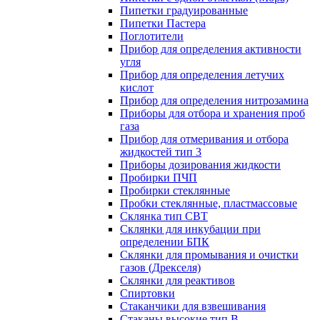
Пипетки градуированные
Пипетки Пастера
Поглотители
Прибор для определения активности
угля
Прибор для определения летучих
кислот
Прибор для определения нитрозамина
Приборы для отбора и хранения проб
газа
Прибор для отмеривания и отбора
жидкостей тип 3
Приборы дозирования жидкости
Пробирки ПЧП
Пробирки стеклянные
Пробки стеклянные, пластмассовые
Склянка тип СВТ
Склянки для инкубации при
определении БПК
Склянки для промывания и очистки
газов (Дрекселя)
Склянки для реактивов
Спиртовки
Стаканчики для взвешивания
Стаканы высокие тип В