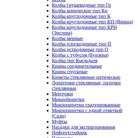
Колбы грушевидные тип Гр
Колбы конические тип Кн
Колбы круглодонные тип К
Колбы круглодонные тип КП (Вюрца)
Колбы круглодонные тип КРН
(Энглера)
Колбы мерные
Колбы плоскодонные тип П
Колбы остродонные тип О
Колбы с тубусом (Бунзена)
Колбы тип Кьельдаля
Краны соединительные
Краны спускные
Кюветы стеклянные оптические
Лопаточки стеклянные, палочки
стеклянные
Мензурки
Микробюретки
Микропипетки градуированные
Микропипетки с одной отметкой
(Сали)
Муфты
Насадки для экстрагирования
Нефтеотстойник