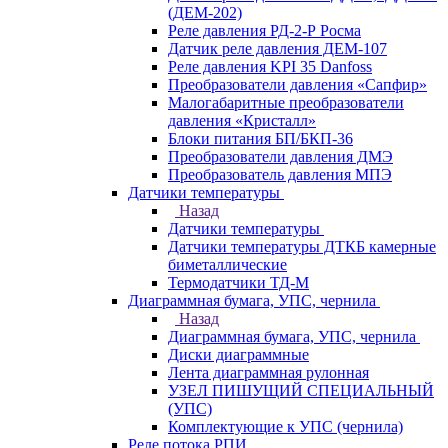
(ДЕМ-202)
Реле давления РД-2-Р Росма
Датчик реле давления ДЕМ-107
Реле давления KPI 35 Danfoss
Преобразователи давления «Сапфир»
Малогабаритные преобразователи
давления «Кристалл»
Блоки питания БП/БКП-36
Преобразователи давления ДМЭ
Преобразователь давления МПЭ
Датчики температуры
Назад
Датчики температуры
Датчики температуры ДТКБ камерные
биметаллические
Термодатчики ТД-М
Диаграммная бумага, УПС, чернила
Назад
Диаграммная бумага, УПС, чернила
Диски диаграммные
Лента диаграммная рулонная
УЗЕЛ ПИШУЩИЙ СПЕЦИАЛЬНЫЙ
(УПС)
Комплектующие к УПС (чернила)
Реле потока РПИ