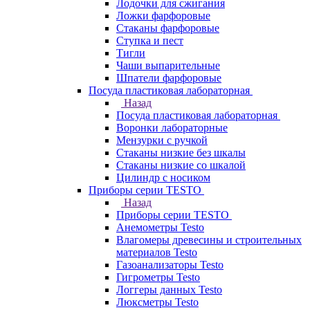
Лодочки для сжигания
Ложки фарфоровые
Стаканы фарфоровые
Ступка и пест
Тигли
Чаши выпарительные
Шпатели фарфоровые
Посуда пластиковая лабораторная
Назад
Посуда пластиковая лабораторная
Воронки лабораторные
Мензурки с ручкой
Стаканы низкие без шкалы
Стаканы низкие со шкалой
Цилиндр с носиком
Приборы серии TESTO
Назад
Приборы серии TESTO
Анемометры Testo
Влагомеры древесины и строительных
материалов Testo
Газоанализаторы Testo
Гигрометры Testo
Логгеры данных Testo
Люксметры Testo