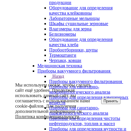
продукции
Оборудование для определения
качества клейковины
Лабораторные мельницы
Шкафы сушильные зерновые
Влагомеры для зерна
Белизномеры
Оборудование для определения
качества хлеба
Пробоотборники, щупы
Термоштанги
Черпаки, ковши
Медицинская техника
Приборы вакуумного фильтрования
Назад
Приборы вакуумного фильтрования
Мы используем cookie, чтобы сделать
Приборы для санитарно-
сайт ещё удобнее. Продолжая
микробиологического анализа
использовать данный сайт, вы
Приборы для определения взвешенных
соглашаетесь с использованием нами
Принять
веществ
cookie-файлов. Для получения
Приборы для санитарно-
дополнительной информации см.
паразитологического анализа
Политика конфиденциальности
.
Приборы для определения чистоты
нефтепродуктов, топлив и масел
Приборы для определения мутности и