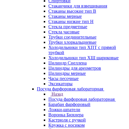
Спиртовки
Стаканчики для взвешивания
Стаканы высокие тип В
Стаканы мерные
Стаканы низкие тип Н
Стекла предметные
Стекла часовые
Трубки соединительные
Трубки хлоркальциевые
Холодильники тип ХПТ с прямой
трубкой
Холодильники тип ХШ шариковые
Цилиндр Снеллена
Цилиндры для ареометров
Цилиндры мерные
Часы песочные
Эксикаторы
Посуда фарфоровая лабораторная
Назад
Посуда фарфоровая лабораторная
Барабан фарфоровый
Ложки-шпатели
Воронка Бюхнера
Кастрюля с ручкой
Кружка с носиком