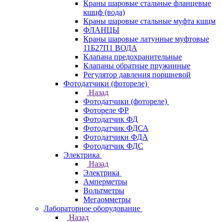
Краны шаровые стальные фланцевые
кшцф (вода)
Краны шаровые стальные муфта кшцм
ФЛАНЦЫ
Краны шаровые латунные муфтовые
11Б27П1 ВОДА
Клапана предохранительные
Клапаны обратные пружинные
Регулятор давления поршневой
Фотодатчики (фотореле)
Назад
Фотодатчики (фотореле)
Фотореле ФР
Фотодатчик ФД
Фотодатчик ФДСА
Фотодатчики ФДА
Фотодатчик ФДС
Электрика
Назад
Электрика
Амперметры
Вольтметры
Мегаомметры
Лабораторное оборудование
Назад