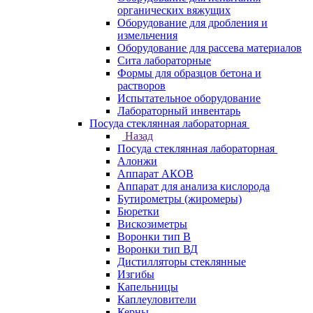
органических вяжущих
Оборудование для дробления и
измельчения
Оборудование для рассева материалов
Сита лабораторные
Формы для образцов бетона и
растворов
Испытательное оборудование
Лабораторный инвентарь
Посуда стеклянная лабораторная
Назад
Посуда стеклянная лабораторная
Алонжи
Аппарат АКОВ
Аппарат для анализа кислорода
Бутирометры (жиромеры)
Бюретки
Вискозиметры
Воронки тип В
Воронки тип ВД
Дистилляторы стеклянные
Изгибы
Капельницы
Каплеуловители
Керны