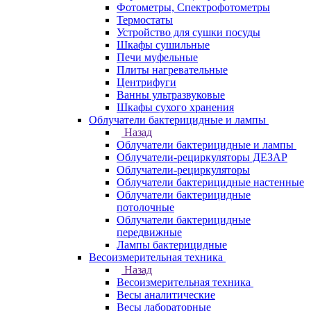
Фотометры, Спектрофотометры
Термостаты
Устройство для сушки посуды
Шкафы сушильные
Печи муфельные
Плиты нагревательные
Центрифуги
Ванны ультразвуковые
Шкафы сухого хранения
Облучатели бактерицидные и лампы
Назад
Облучатели бактерицидные и лампы
Облучатели-рециркуляторы ДЕЗАР
Облучатели-рециркуляторы
Облучатели бактерицидные настенные
Облучатели бактерицидные
потолочные
Облучатели бактерицидные
передвижные
Лампы бактерицидные
Весоизмерительная техника
Назад
Весоизмерительная техника
Весы аналитические
Весы лабораторные