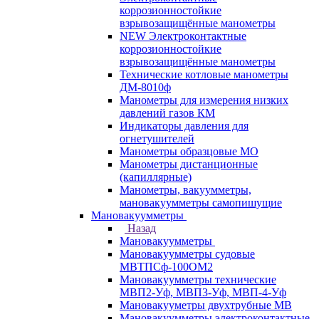
коррозионностойкие
взрывозащищённые манометры
NEW Электроконтактные
коррозионностойкие
взрывозащищённые манометры
Технические котловые манометры
ДМ-8010ф
Манометры для измерения низких
давлений газов КМ
Индикаторы давления для
огнетушителей
Манометры образцовые МО
Манометры дистанционные
(капиллярные)
Манометры, вакуумметры,
мановакуумметры самопишущие
Мановакуумметры
Назад
Мановакуумметры
Мановакуумметры судовые
МВТПСф-100ОМ2
Мановакуумметры технические
МВП2-Уф, МВП3-Уф, МВП-4-Уф
Мановакууметры двухтрубные МВ
Мановакуумметры электроконтактные