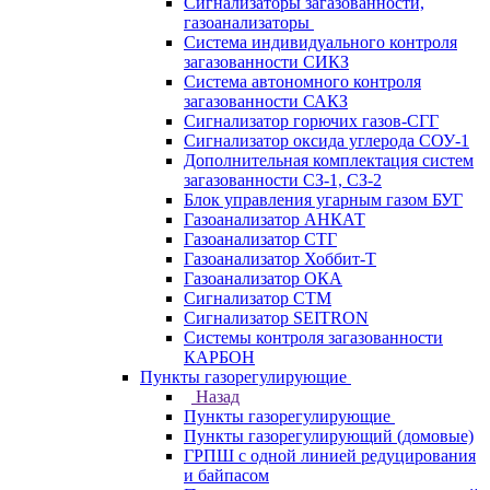
Сигнализаторы загазованности,
газоанализаторы
Система индивидуального контроля
загазованности СИКЗ
Система автономного контроля
загазованности САКЗ
Сигнализатор горючих газов-СГГ
Сигнализатор оксида углерода СОУ-1
Дополнительная комплектация систем
загазованности СЗ-1, СЗ-2
Блок управления угарным газом БУГ
Газоанализатор АНКАТ
Газоанализатор СТГ
Газоанализатор Хоббит-Т
Газоанализатор ОКА
Сигнализатор СТМ
Сигнализатор SEITRON
Системы контроля загазованности
КАРБОН
Пункты газорегулирующие
Назад
Пункты газорегулирующие
Пункты газорегулирующий (домовые)
ГРПШ с одной линией редуцирования
и байпасом