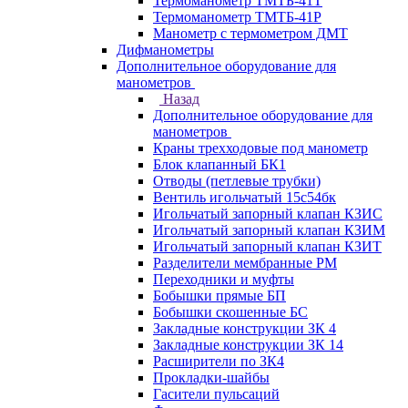
Термоманометр ТМТБ-41Т
Термоманометр ТМТБ-41Р
Манометр с термометром ДМТ
Дифманометры
Дополнительное оборудование для
манометров
Назад
Дополнительное оборудование для
манометров
Краны трехходовые под манометр
Блок клапанный БК1
Отводы (петлевые трубки)
Вентиль игольчатый 15с54бк
Игольчатый запорный клапан КЗИС
Игольчатый запорный клапан КЗИМ
Игольчатый запорный клапан КЗИТ
Разделители мембранные РМ
Переходники и муфты
Бобышки прямые БП
Бобышки скошенные БС
Закладные конструкции ЗК 4
Закладные конструкции ЗК 14
Расширители по ЗК4
Прокладки-шайбы
Гасители пульсаций