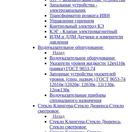
Запальные устройства -
электрозапальник
Трансформатор розжига ИВН
Управление горением
Контрольный электрод КЭ
КЭГ - Клапан электромагнитный
ИДМ и ДДМ Датчики и измерители
давления
Водоуказательное оборудование
Назад
Водоуказательное оборудование
Указатели уровня жидкости 12кч11бк
(рамки) ГОСТ 9653-74
Запорные устройства указателей
уровня. (спец. назнач.) ГОСТ 9653-74
12б1бк;12б2бк; 12б3бк, 12с13бк,
12нж13бк
Водоуказательные приборы
специального назначения
Стекло Клингера-Стекло Дюренса-Стекло
смотровое
Назад
Стекло Клингера-Стекло Дюренса-
Стекло смотровое