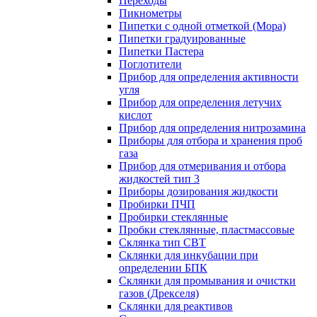
Переходы
Пикнометры
Пипетки с одной отметкой (Мора)
Пипетки градуированные
Пипетки Пастера
Поглотители
Прибор для определения активности
угля
Прибор для определения летучих
кислот
Прибор для определения нитрозамина
Приборы для отбора и хранения проб
газа
Прибор для отмеривания и отбора
жидкостей тип 3
Приборы дозирования жидкости
Пробирки ПЧП
Пробирки стеклянные
Пробки стеклянные, пластмассовые
Склянка тип СВТ
Склянки для инкубации при
определении БПК
Склянки для промывания и очистки
газов (Дрекселя)
Склянки для реактивов