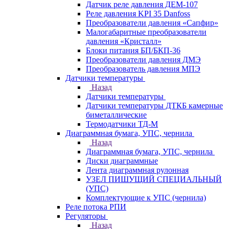
Датчик реле давления ДЕМ-107
Реле давления KPI 35 Danfoss
Преобразователи давления «Сапфир»
Малогабаритные преобразователи
давления «Кристалл»
Блоки питания БП/БКП-36
Преобразователи давления ДМЭ
Преобразователь давления МПЭ
Датчики температуры
Назад
Датчики температуры
Датчики температуры ДТКБ камерные
биметаллические
Термодатчики ТД-М
Диаграммная бумага, УПС, чернила
Назад
Диаграммная бумага, УПС, чернила
Диски диаграммные
Лента диаграммная рулонная
УЗЕЛ ПИШУЩИЙ СПЕЦИАЛЬНЫЙ
(УПС)
Комплектующие к УПС (чернила)
Реле потока РПИ
Регуляторы
Назад