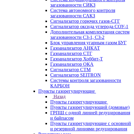
загазованности СИКЗ
Система автономного контроля
загазованности САКЗ
Сигнализатор горючих газов-СГГ
Сигнализатор оксида углерода СОУ-1
Дополнительная комплектация систем
загазованности СЗ-1, СЗ-2
Блок управления угарным газом БУГ
Газоанализатор АНКАТ
Газоанализатор СТГ
Газоанализатор Хоббит-Т
Газоанализатор ОКА
Сигнализатор СТМ
Сигнализатор SEITRON
Системы контроля загазованности
КАРБОН
Пункты газорегулирующие
Назад
Пункты газорегулирующие
Пункты газорегулирующий (домовые)
ГРПШ с одной линией редуцирования
и байпасом
Пункты газорегулирующие с основной
и резервной линиями редуцирования