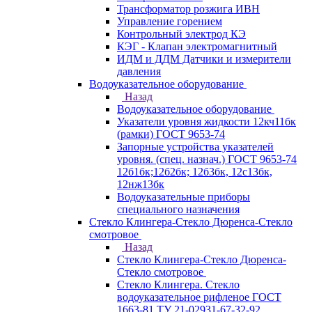
Трансформатор розжига ИВН
Управление горением
Контрольный электрод КЭ
КЭГ - Клапан электромагнитный
ИДМ и ДДМ Датчики и измерители
давления
Водоуказательное оборудование
Назад
Водоуказательное оборудование
Указатели уровня жидкости 12кч11бк
(рамки) ГОСТ 9653-74
Запорные устройства указателей
уровня. (спец. назнач.) ГОСТ 9653-74
12б1бк;12б2бк; 12б3бк, 12с13бк,
12нж13бк
Водоуказательные приборы
специального назначения
Стекло Клингера-Стекло Дюренса-Стекло
смотровое
Назад
Стекло Клингера-Стекло Дюренса-
Стекло смотровое
Стекло Клингера. Стекло
водоуказательное рифленое ГОСТ
1663-81 ТУ 21-02931-67-32-92