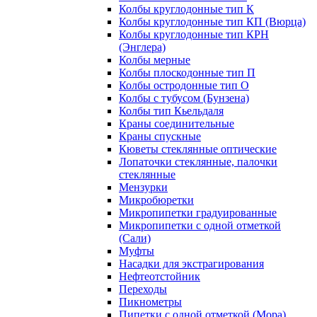
Колбы круглодонные тип К
Колбы круглодонные тип КП (Вюрца)
Колбы круглодонные тип КРН
(Энглера)
Колбы мерные
Колбы плоскодонные тип П
Колбы остродонные тип О
Колбы с тубусом (Бунзена)
Колбы тип Кьельдаля
Краны соединительные
Краны спускные
Кюветы стеклянные оптические
Лопаточки стеклянные, палочки
стеклянные
Мензурки
Микробюретки
Микропипетки градуированные
Микропипетки с одной отметкой
(Сали)
Муфты
Насадки для экстрагирования
Нефтеотстойник
Переходы
Пикнометры
Пипетки с одной отметкой (Мора)