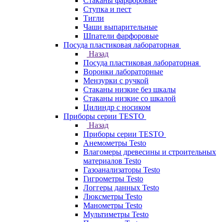
Стаканы фарфоровые
Ступка и пест
Тигли
Чаши выпарительные
Шпатели фарфоровые
Посуда пластиковая лабораторная
Назад
Посуда пластиковая лабораторная
Воронки лабораторные
Мензурки с ручкой
Стаканы низкие без шкалы
Стаканы низкие со шкалой
Цилиндр с носиком
Приборы серии TESTO
Назад
Приборы серии TESTO
Анемометры Testo
Влагомеры древесины и строительных
материалов Testo
Газоанализаторы Testo
Гигрометры Testo
Логгеры данных Testo
Люксметры Testo
Манометры Testo
Мультиметры Testo