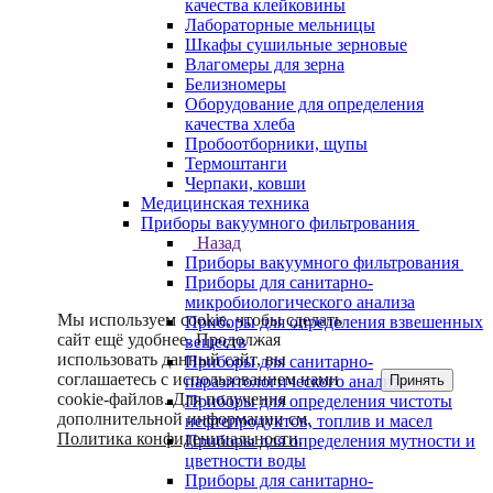
качества клейковины
Лабораторные мельницы
Шкафы сушильные зерновые
Влагомеры для зерна
Белизномеры
Оборудование для определения
качества хлеба
Пробоотборники, щупы
Термоштанги
Черпаки, ковши
Медицинская техника
Приборы вакуумного фильтрования
Назад
Приборы вакуумного фильтрования
Приборы для санитарно-
микробиологического анализа
Мы используем cookie, чтобы сделать
Приборы для определения взвешенных
сайт ещё удобнее. Продолжая
веществ
использовать данный сайт, вы
Приборы для санитарно-
соглашаетесь с использованием нами
Принять
паразитологического анализа
cookie-файлов. Для получения
Приборы для определения чистоты
дополнительной информации см.
нефтепродуктов, топлив и масел
Политика конфиденциальности
.
Приборы для определения мутности и
цветности воды
Приборы для санитарно-