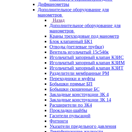
Дифманометры
Дополнительное оборудование для
манометров
Назад
Дополнительное оборудование для
манометров
Краны трехходовые под манометр
Блок клапанный БК1
Отводы (петлевые трубки)
Вентиль игольчатый 15с54бк
Игольчатый запорный клапан КЗИС
Игольчатый запорный клапан КЗИМ
Игольчатый запорный клапан КЗИТ
Разделители мембранные РМ
Переходники и муфты
Бобышки прямые БП
Бобышки скошенные БС
Закладные конструкции ЗК 4
Закладные конструкции ЗК 14
Расширители по ЗК4
Прокладки-шайбы
Гасители пульсаций
Фитинги
Указатели предельного давления
Демпфирующие жидкости