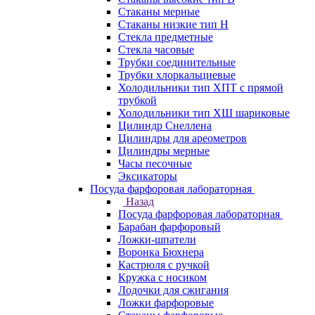
Стаканы мерные
Стаканы низкие тип Н
Стекла предметные
Стекла часовые
Трубки соединительные
Трубки хлоркальциевые
Холодильники тип ХПТ с прямой
трубкой
Холодильники тип ХШ шариковые
Цилиндр Снеллена
Цилиндры для ареометров
Цилиндры мерные
Часы песочные
Эксикаторы
Посуда фарфоровая лабораторная
Назад
Посуда фарфоровая лабораторная
Барабан фарфоровый
Ложки-шпатели
Воронка Бюхнера
Кастрюля с ручкой
Кружка с носиком
Лодочки для сжигания
Ложки фарфоровые