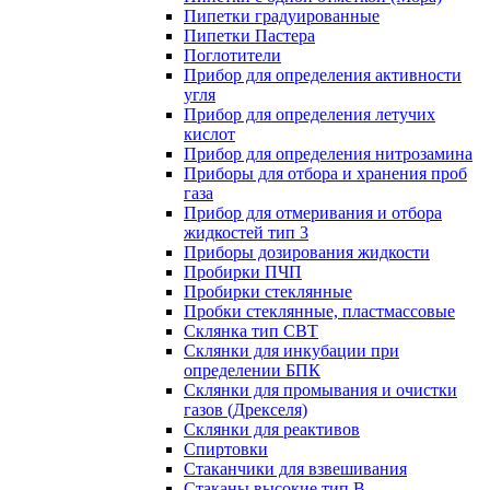
Пипетки градуированные
Пипетки Пастера
Поглотители
Прибор для определения активности
угля
Прибор для определения летучих
кислот
Прибор для определения нитрозамина
Приборы для отбора и хранения проб
газа
Прибор для отмеривания и отбора
жидкостей тип 3
Приборы дозирования жидкости
Пробирки ПЧП
Пробирки стеклянные
Пробки стеклянные, пластмассовые
Склянка тип СВТ
Склянки для инкубации при
определении БПК
Склянки для промывания и очистки
газов (Дрекселя)
Склянки для реактивов
Спиртовки
Стаканчики для взвешивания
Стаканы высокие тип В