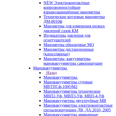
NEW Электроконтактные
коррозионностойкие
взрывозащищённые манометры
Технические котловые манометры
ДМ-8010ф
Манометры для измерения низких
давлений газов КМ
Индикаторы давления для
огнетушителей
Манометры образцовые МО
Манометры дистанционные
(капиллярные)
Манометры, вакуумметры,
мановакуумметры самопишущие
Мановакуумметры
Назад
Мановакуумметры
Мановакуумметры судовые
МВТПСф-100ОМ2
Мановакуумметры технические
МВП2-Уф, МВП3-Уф, МВП-4-Уф
Мановакууметры двухтрубные МВ
Мановакуумметры электроконтактные
сигнализирующие ДВ, ДА 2010, 2005
Мановакуумметры аммиачные