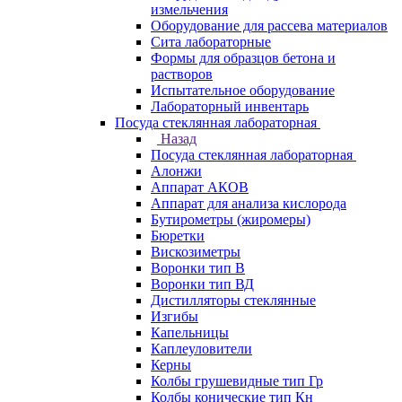
измельчения
Оборудование для рассева материалов
Сита лабораторные
Формы для образцов бетона и
растворов
Испытательное оборудование
Лабораторный инвентарь
Посуда стеклянная лабораторная
Назад
Посуда стеклянная лабораторная
Алонжи
Аппарат АКОВ
Аппарат для анализа кислорода
Бутирометры (жиромеры)
Бюретки
Вискозиметры
Воронки тип В
Воронки тип ВД
Дистилляторы стеклянные
Изгибы
Капельницы
Каплеуловители
Керны
Колбы грушевидные тип Гр
Колбы конические тип Кн