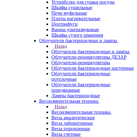
Устройство для сушки посуды
Шкафы сушильные
Печи муфельные
Плиты нагревательные
Центрифуги
Ванны ультразвуковые
Шкафы сухого хранения
Облучатели бактерицидные и лампы
Назад
Облучатели бактерицидные и лампы
Облучатели-рециркуляторы ДЕЗАР
Облучатели-рециркуляторы
Облучатели бактерицидные настенные
Облучатели бактерицидные
потолочные
Облучатели бактерицидные
передвижные
Лампы бактерицидные
Весоизмерительная техника
Назад
Весоизмерительная техника
Весы аналитические
Весы лабораторные
Весы порционные
Весы счетные