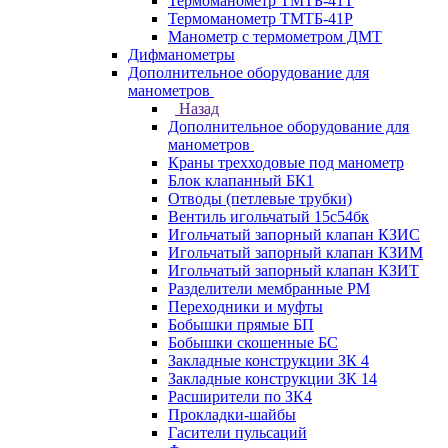
Термоманометр ТМТБ-41Т
Термоманометр ТМТБ-41Р
Манометр с термометром ДМТ
Дифманометры
Дополнительное оборудование для
манометров
Назад
Дополнительное оборудование для
манометров
Краны трехходовые под манометр
Блок клапанный БК1
Отводы (петлевые трубки)
Вентиль игольчатый 15с54бк
Игольчатый запорный клапан КЗИС
Игольчатый запорный клапан КЗИМ
Игольчатый запорный клапан КЗИТ
Разделители мембранные РМ
Переходники и муфты
Бобышки прямые БП
Бобышки скошенные БС
Закладные конструкции ЗК 4
Закладные конструкции ЗК 14
Расширители по ЗК4
Прокладки-шайбы
Гасители пульсаций