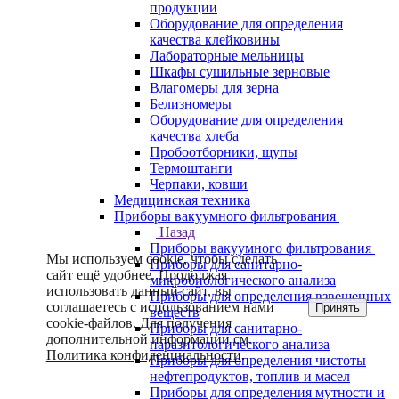
продукции
Оборудование для определения
качества клейковины
Лабораторные мельницы
Шкафы сушильные зерновые
Влагомеры для зерна
Белизномеры
Оборудование для определения
качества хлеба
Пробоотборники, щупы
Термоштанги
Черпаки, ковши
Медицинская техника
Приборы вакуумного фильтрования
Назад
Приборы вакуумного фильтрования
Мы используем cookie, чтобы сделать
Приборы для санитарно-
сайт ещё удобнее. Продолжая
микробиологического анализа
использовать данный сайт, вы
Приборы для определения взвешенных
соглашаетесь с использованием нами
Принять
веществ
cookie-файлов. Для получения
Приборы для санитарно-
дополнительной информации см.
паразитологического анализа
Политика конфиденциальности
.
Приборы для определения чистоты
нефтепродуктов, топлив и масел
Приборы для определения мутности и