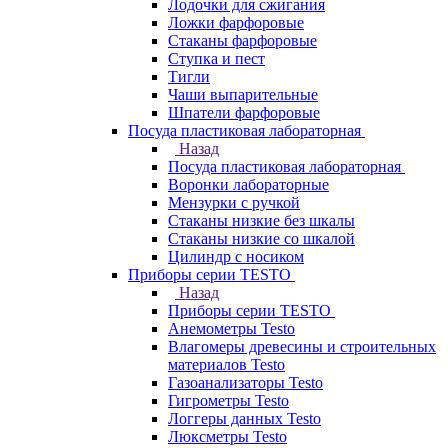
Лодочки для сжигания
Ложки фарфоровые
Стаканы фарфоровые
Ступка и пест
Тигли
Чаши выпарительные
Шпатели фарфоровые
Посуда пластиковая лабораторная
Назад
Посуда пластиковая лабораторная
Воронки лабораторные
Мензурки с ручкой
Стаканы низкие без шкалы
Стаканы низкие со шкалой
Цилиндр с носиком
Приборы серии TESTO
Назад
Приборы серии TESTO
Анемометры Testo
Влагомеры древесины и строительных
материалов Testo
Газоанализаторы Testo
Гигрометры Testo
Логгеры данных Testo
Люксметры Testo