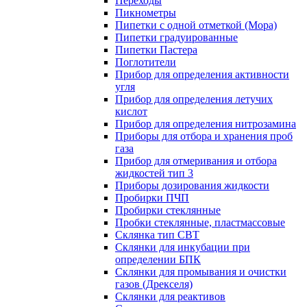
Переходы
Пикнометры
Пипетки с одной отметкой (Мора)
Пипетки градуированные
Пипетки Пастера
Поглотители
Прибор для определения активности
угля
Прибор для определения летучих
кислот
Прибор для определения нитрозамина
Приборы для отбора и хранения проб
газа
Прибор для отмеривания и отбора
жидкостей тип 3
Приборы дозирования жидкости
Пробирки ПЧП
Пробирки стеклянные
Пробки стеклянные, пластмассовые
Склянка тип СВТ
Склянки для инкубации при
определении БПК
Склянки для промывания и очистки
газов (Дрекселя)
Склянки для реактивов