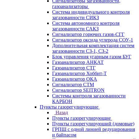
Сигнализаторы загазованности,
газоанализаторы
Система индивидуального контроля
загазованности СИКЗ
Система автономного контроля
загазованности САКЗ
Сигнализатор горючих газов-СГГ
Сигнализатор оксида углерода СОУ-1
Дополнительная комплектация систем
загазованности СЗ-1, СЗ-2
Блок управления угарным газом БУГ
Газоанализатор АНКАТ
Газоанализатор СТГ
Газоанализатор Хоббит-Т
Газоанализатор ОКА
Сигнализатор СТМ
Сигнализатор SEITRON
Системы контроля загазованности
КАРБОН
Пункты газорегулирующие
Назад
Пункты газорегулирующие
Пункты газорегулирующий (домовые)
ГРПШ с одной линией редуцирования
и байпасом