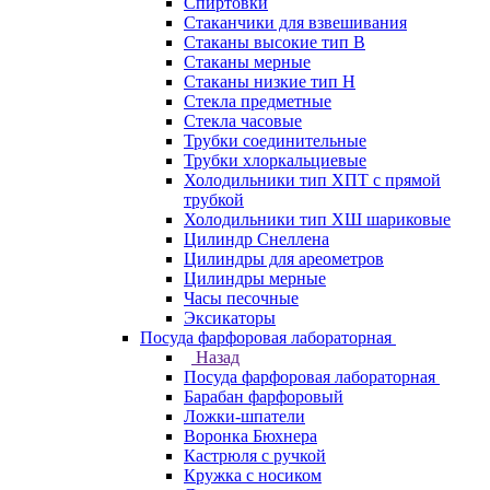
Спиртовки
Стаканчики для взвешивания
Стаканы высокие тип В
Стаканы мерные
Стаканы низкие тип Н
Стекла предметные
Стекла часовые
Трубки соединительные
Трубки хлоркальциевые
Холодильники тип ХПТ с прямой
трубкой
Холодильники тип ХШ шариковые
Цилиндр Снеллена
Цилиндры для ареометров
Цилиндры мерные
Часы песочные
Эксикаторы
Посуда фарфоровая лабораторная
Назад
Посуда фарфоровая лабораторная
Барабан фарфоровый
Ложки-шпатели
Воронка Бюхнера
Кастрюля с ручкой
Кружка с носиком