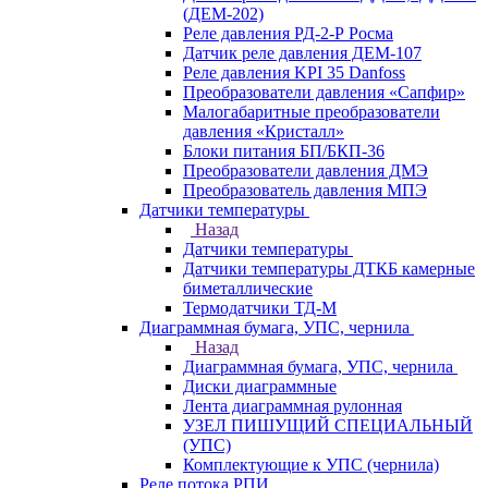
(ДЕМ-202)
Реле давления РД-2-Р Росма
Датчик реле давления ДЕМ-107
Реле давления KPI 35 Danfoss
Преобразователи давления «Сапфир»
Малогабаритные преобразователи
давления «Кристалл»
Блоки питания БП/БКП-36
Преобразователи давления ДМЭ
Преобразователь давления МПЭ
Датчики температуры
Назад
Датчики температуры
Датчики температуры ДТКБ камерные
биметаллические
Термодатчики ТД-М
Диаграммная бумага, УПС, чернила
Назад
Диаграммная бумага, УПС, чернила
Диски диаграммные
Лента диаграммная рулонная
УЗЕЛ ПИШУЩИЙ СПЕЦИАЛЬНЫЙ
(УПС)
Комплектующие к УПС (чернила)
Реле потока РПИ