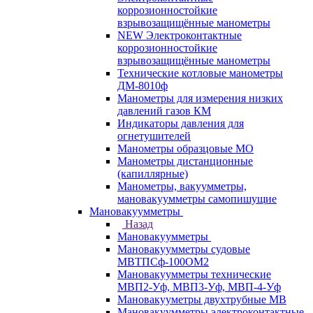
коррозионностойкие
взрывозащищённые манометры
NEW Электроконтактные
коррозионностойкие
взрывозащищённые манометры
Технические котловые манометры
ДМ-8010ф
Манометры для измерения низких
давлений газов КМ
Индикаторы давления для
огнетушителей
Манометры образцовые МО
Манометры дистанционные
(капиллярные)
Манометры, вакуумметры,
мановакуумметры самопишущие
Мановакуумметры
Назад
Мановакуумметры
Мановакуумметры судовые
МВТПСф-100ОМ2
Мановакуумметры технические
МВП2-Уф, МВП3-Уф, МВП-4-Уф
Мановакууметры двухтрубные МВ
Мановакуумметры электроконтактные