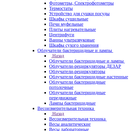
Фотометры, Спектрофотометры
Термостаты
Устройство для сушки посуды
Шкафы сушильные
Печи муфельные
Плиты нагревательные
Центрифуги
Ванны ультразвуковые
Шкафы сухого хранения
Облучатели бактерицидные и лампы
Назад
Облучатели бактерицидные и лампы
Облучатели-рециркуляторы ДЕЗАР
Облучатели-рециркуляторы
Облучатели бактерицидные настенные
Облучатели бактерицидные
потолочные
Облучатели бактерицидные
передвижные
Лампы бактерицидные
Весоизмерительная техника
Назад
Весоизмерительная техника
Весы аналитические
Весы лабораторные