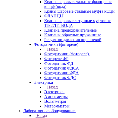
Краны шаровые стальные фланцевые
кшцф (вода)
Краны шаровые стальные муфта кшцм
ФЛАНЦЫ
Краны шаровые латунные муфтовые
11Б27П1 ВОДА
Клапана предохранительные
Клапаны обратные пружинные
Регулятор давления поршневой
Фотодатчики (фотореле)
Назад
Фотодатчики (фотореле)
Фотореле ФР
Фотодатчик ФД
Фотодатчик ФДСА
Фотодатчики ФДА
Фотодатчик ФДС
Электрика
Назад
Электрика
Амперметры
Вольтметры
Мегаомметры
Лабораторное оборудование
Назад