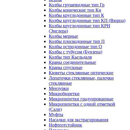
Колбы грушевидные тип Гр
Колбы конические тип Кн
Колбы круглодонные тип К
Колбы круглодонные тип КП (Вюрца)
Колбы круглодонные тип КРН
(Энглера)
Колбы мерные
Колбы плоскодонные тип П
Колбы остродонные тип О
Колбы с тубусом (Бунзена)
Колбы тип Кьельдаля
Краны соединительные
Краны спускные
Кюветы стеклянные оптические
Лопаточки стеклянные, палочки
стеклянные
Мензурки
Микробюретки
Микропипетки градуированные
Микропипетки с одной отметкой
(Сали)
Муфты
Насадки для экстрагирования
Нефтеотстойник