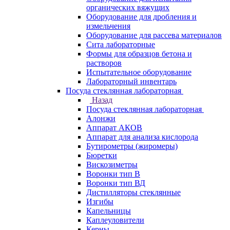
органических вяжущих
Оборудование для дробления и
измельчения
Оборудование для рассева материалов
Сита лабораторные
Формы для образцов бетона и
растворов
Испытательное оборудование
Лабораторный инвентарь
Посуда стеклянная лабораторная
Назад
Посуда стеклянная лабораторная
Алонжи
Аппарат АКОВ
Аппарат для анализа кислорода
Бутирометры (жиромеры)
Бюретки
Вискозиметры
Воронки тип В
Воронки тип ВД
Дистилляторы стеклянные
Изгибы
Капельницы
Каплеуловители
Керны