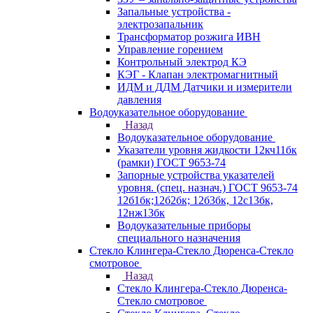
Запальные устройства -
электрозапальник
Трансформатор розжига ИВН
Управление горением
Контрольный электрод КЭ
КЭГ - Клапан электромагнитный
ИДМ и ДДМ Датчики и измерители
давления
Водоуказательное оборудование
Назад
Водоуказательное оборудование
Указатели уровня жидкости 12кч11бк
(рамки) ГОСТ 9653-74
Запорные устройства указателей
уровня. (спец. назнач.) ГОСТ 9653-74
12б1бк;12б2бк; 12б3бк, 12с13бк,
12нж13бк
Водоуказательные приборы
специального назначения
Стекло Клингера-Стекло Дюренса-Стекло
смотровое
Назад
Стекло Клингера-Стекло Дюренса-
Стекло смотровое