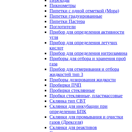
Переходы
Пикнометры
Пипетки с одной отметкой (Мора)
Пипетки градуированные
Пипетки Пастера
Поглотители
Прибор для определения активности
угля
Прибор для определения летучих
кислот
Прибор для определения нитрозамина
Приборы для отбора и хранения проб
газа
Прибор для отмеривания и отбора
жидкостей тип 3
Приборы дозирования жидкости
Пробирки ПЧП
Пробирки стеклянные
Пробки стеклянные, пластмассовые
Склянка тип СВТ
Склянки для инкубации при
определении БПК
Склянки для промывания и очистки
газов (Дрекселя)
Склянки для реактивов