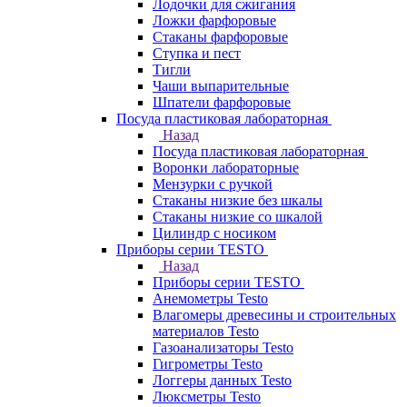
Лодочки для сжигания
Ложки фарфоровые
Стаканы фарфоровые
Ступка и пест
Тигли
Чаши выпарительные
Шпатели фарфоровые
Посуда пластиковая лабораторная
Назад
Посуда пластиковая лабораторная
Воронки лабораторные
Мензурки с ручкой
Стаканы низкие без шкалы
Стаканы низкие со шкалой
Цилиндр с носиком
Приборы серии TESTO
Назад
Приборы серии TESTO
Анемометры Testo
Влагомеры древесины и строительных
материалов Testo
Газоанализаторы Testo
Гигрометры Testo
Логгеры данных Testo
Люксметры Testo