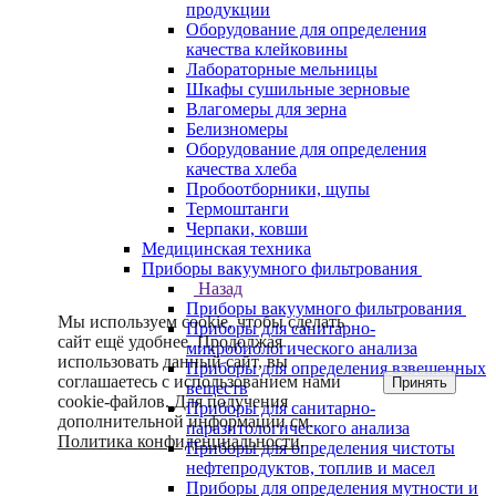
продукции
Оборудование для определения
качества клейковины
Лабораторные мельницы
Шкафы сушильные зерновые
Влагомеры для зерна
Белизномеры
Оборудование для определения
качества хлеба
Пробоотборники, щупы
Термоштанги
Черпаки, ковши
Медицинская техника
Приборы вакуумного фильтрования
Назад
Приборы вакуумного фильтрования
Мы используем cookie, чтобы сделать
Приборы для санитарно-
сайт ещё удобнее. Продолжая
микробиологического анализа
использовать данный сайт, вы
Приборы для определения взвешенных
соглашаетесь с использованием нами
Принять
веществ
cookie-файлов. Для получения
Приборы для санитарно-
дополнительной информации см.
паразитологического анализа
Политика конфиденциальности
.
Приборы для определения чистоты
нефтепродуктов, топлив и масел
Приборы для определения мутности и