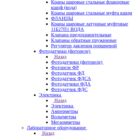
Краны шаровые стальные фланцевые
кшцф (вода)
Краны шаровые стальные муфта кшцм
ФЛАНЦЫ
Краны шаровые латунные муфтовые
11Б27П1 ВОДА
Клапана предохранительные
Клапаны обратные пружинные
Регулятор давления поршневой
Фотодатчики (фотореле)
Назад
Фотодатчики (фотореле)
Фотореле ФР
Фотодатчик ФД
Фотодатчик ФДСА
Фотодатчики ФДА
Фотодатчик ФДС
Электрика
Назад
Электрика
Амперметры
Вольтметры
Мегаомметры
Лабораторное оборудование
Назад