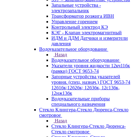
Запальные устройства -
электрозапальник
Трансформатор розжига ИВН
Управление горением
Контрольный электрод КЭ
КЭГ - Клапан электромагнитный
ИДМ и ДДМ Датчики и измерители
давления
Водоуказательное оборудование
Назад
Водоуказательное оборудование
Указатели уровня жидкости 12кч11бк
(рамки) ГОСТ 9653-74
Запорные устройства указателей
уровня. (спец. назнач.) ГОСТ 9653-74
12б1бк;12б2бк; 12б3бк, 12с13бк,
12нж13бк
Водоуказательные приборы
специального назначения
Стекло Клингера-Стекло Дюренса-Стекло
смотровое
Назад
Стекло Клингера-Стекло Дюренса-
Стекло смотровое