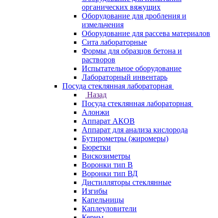
органических вяжущих
Оборудование для дробления и
измельчения
Оборудование для рассева материалов
Сита лабораторные
Формы для образцов бетона и
растворов
Испытательное оборудование
Лабораторный инвентарь
Посуда стеклянная лабораторная
Назад
Посуда стеклянная лабораторная
Алонжи
Аппарат АКОВ
Аппарат для анализа кислорода
Бутирометры (жиромеры)
Бюретки
Вискозиметры
Воронки тип В
Воронки тип ВД
Дистилляторы стеклянные
Изгибы
Капельницы
Каплеуловители
Керны