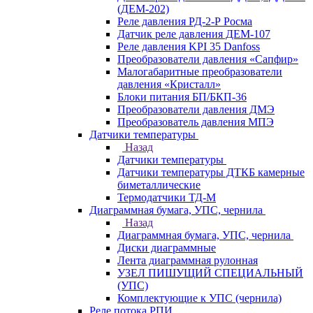
(ДЕМ-202)
Реле давления РД-2-Р Росма
Датчик реле давления ДЕМ-107
Реле давления KPI 35 Danfoss
Преобразователи давления «Сапфир»
Малогабаритные преобразователи
давления «Кристалл»
Блоки питания БП/БКП-36
Преобразователи давления ДМЭ
Преобразователь давления МПЭ
Датчики температуры
Назад
Датчики температуры
Датчики температуры ДТКБ камерные
биметаллические
Термодатчики ТД-М
Диаграммная бумага, УПС, чернила
Назад
Диаграммная бумага, УПС, чернила
Диски диаграммные
Лента диаграммная рулонная
УЗЕЛ ПИШУЩИЙ СПЕЦИАЛЬНЫЙ
(УПС)
Комплектующие к УПС (чернила)
Реле потока РПИ