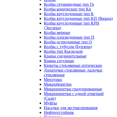
Колбы грушевидные тип Гр
Колбы конические тип Кн
Колбы круглодонные тип К
Колбы круглодонные тип КП (Вюрца)
Колбы круглодонные тип КРН
(Энглера)
Колбы мерные
Колбы плоскодонные тип П
Колбы остродонные тип О
Колбы с тубусом (Бунзена)
Колбы тип Кьельдаля
Краны соединительные
Краны спускные
Кюветы стеклянные оптические
Лопаточки стеклянные, палочки
стеклянные
Мензурки
Микробюретки
Микропипетки градуированные
Микропипетки с одной отметкой
(Сали)
Муфты
Насадки для экстрагирования
Нефтеотстойник