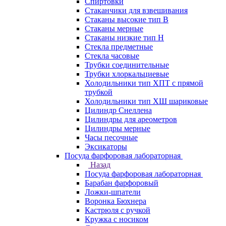
Спиртовки
Стаканчики для взвешивания
Стаканы высокие тип В
Стаканы мерные
Стаканы низкие тип Н
Стекла предметные
Стекла часовые
Трубки соединительные
Трубки хлоркальциевые
Холодильники тип ХПТ с прямой
трубкой
Холодильники тип ХШ шариковые
Цилиндр Снеллена
Цилиндры для ареометров
Цилиндры мерные
Часы песочные
Эксикаторы
Посуда фарфоровая лабораторная
Назад
Посуда фарфоровая лабораторная
Барабан фарфоровый
Ложки-шпатели
Воронка Бюхнера
Кастрюля с ручкой
Кружка с носиком