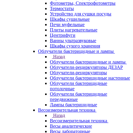
Фотометры, Спектрофотометры
Термостаты
Устройство для сушки посуды
Шкафы сушильные
Печи муфельные
Плиты нагревательные
Центрифуги
Ванны ультразвуковые
Шкафы сухого хранения
Облучатели бактерицидные и лампы
Назад
Облучатели бактерицидные и лампы
Облучатели-рециркуляторы ДЕЗАР
Облучатели-рециркуляторы
Облучатели бактерицидные настенные
Облучатели бактерицидные
потолочные
Облучатели бактерицидные
передвижные
Лампы бактерицидные
Весоизмерительная техника
Назад
Весоизмерительная техника
Весы аналитические
Весы лабораторные