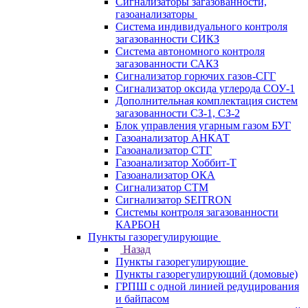
Сигнализаторы загазованности,
газоанализаторы
Система индивидуального контроля
загазованности СИКЗ
Система автономного контроля
загазованности САКЗ
Сигнализатор горючих газов-СГГ
Сигнализатор оксида углерода СОУ-1
Дополнительная комплектация систем
загазованности СЗ-1, СЗ-2
Блок управления угарным газом БУГ
Газоанализатор АНКАТ
Газоанализатор СТГ
Газоанализатор Хоббит-Т
Газоанализатор ОКА
Сигнализатор СТМ
Сигнализатор SEITRON
Системы контроля загазованности
КАРБОН
Пункты газорегулирующие
Назад
Пункты газорегулирующие
Пункты газорегулирующий (домовые)
ГРПШ с одной линией редуцирования
и байпасом