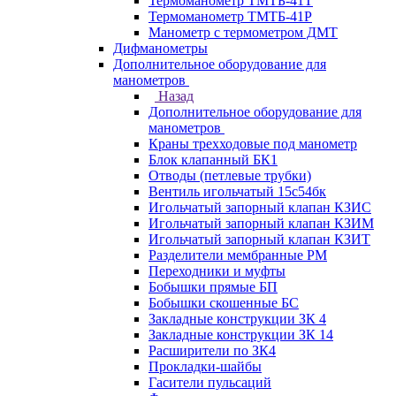
Термоманометр ТМТБ-41Т
Термоманометр ТМТБ-41Р
Манометр с термометром ДМТ
Дифманометры
Дополнительное оборудование для
манометров
Назад
Дополнительное оборудование для
манометров
Краны трехходовые под манометр
Блок клапанный БК1
Отводы (петлевые трубки)
Вентиль игольчатый 15с54бк
Игольчатый запорный клапан КЗИС
Игольчатый запорный клапан КЗИМ
Игольчатый запорный клапан КЗИТ
Разделители мембранные РМ
Переходники и муфты
Бобышки прямые БП
Бобышки скошенные БС
Закладные конструкции ЗК 4
Закладные конструкции ЗК 14
Расширители по ЗК4
Прокладки-шайбы
Гасители пульсаций