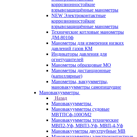
коррозионностойкие
взрывозащищённые манометры
NEW Электроконтактные
коррозионностойкие
взрывозащищённые манометры
Технические котловые манометры
ДМ-8010ф
Манометры для измерения низких
давлений газов КМ
Индикаторы давления для
огнетушителей
Манометры образцовые МО
Манометры дистанционные
(капиллярные)
Манометры, вакуумметры,
мановакуумметры самопишущие
Мановакуумметры
Назад
Мановакуумметры
Мановакуумметры судовые
МВТПСф-100ОМ2
Мановакуумметры технические
МВП2-Уф, МВП3-Уф, МВП-4-Уф
Мановакууметры двухтрубные МВ
Мановакуумметры электроконтактные