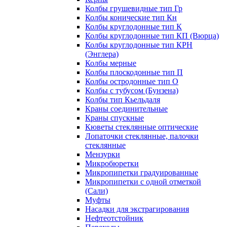
Колбы грушевидные тип Гр
Колбы конические тип Кн
Колбы круглодонные тип К
Колбы круглодонные тип КП (Вюрца)
Колбы круглодонные тип КРН
(Энглера)
Колбы мерные
Колбы плоскодонные тип П
Колбы остродонные тип О
Колбы с тубусом (Бунзена)
Колбы тип Кьельдаля
Краны соединительные
Краны спускные
Кюветы стеклянные оптические
Лопаточки стеклянные, палочки
стеклянные
Мензурки
Микробюретки
Микропипетки градуированные
Микропипетки с одной отметкой
(Сали)
Муфты
Насадки для экстрагирования
Нефтеотстойник