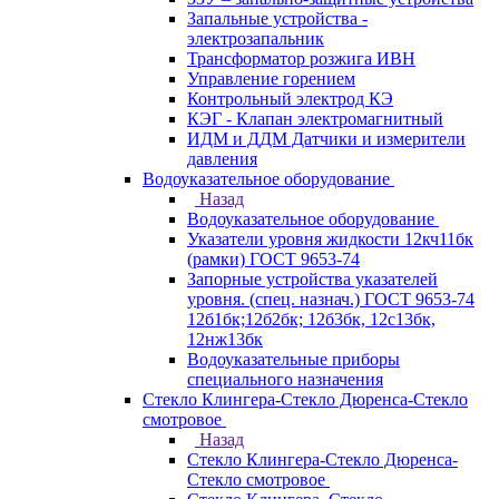
Запальные устройства -
электрозапальник
Трансформатор розжига ИВН
Управление горением
Контрольный электрод КЭ
КЭГ - Клапан электромагнитный
ИДМ и ДДМ Датчики и измерители
давления
Водоуказательное оборудование
Назад
Водоуказательное оборудование
Указатели уровня жидкости 12кч11бк
(рамки) ГОСТ 9653-74
Запорные устройства указателей
уровня. (спец. назнач.) ГОСТ 9653-74
12б1бк;12б2бк; 12б3бк, 12с13бк,
12нж13бк
Водоуказательные приборы
специального назначения
Стекло Клингера-Стекло Дюренса-Стекло
смотровое
Назад
Стекло Клингера-Стекло Дюренса-
Стекло смотровое