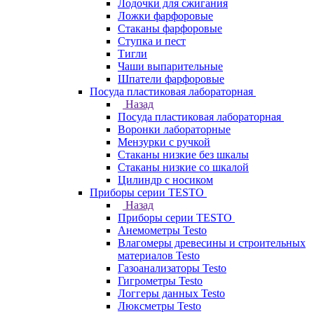
Лодочки для сжигания
Ложки фарфоровые
Стаканы фарфоровые
Ступка и пест
Тигли
Чаши выпарительные
Шпатели фарфоровые
Посуда пластиковая лабораторная
Назад
Посуда пластиковая лабораторная
Воронки лабораторные
Мензурки с ручкой
Стаканы низкие без шкалы
Стаканы низкие со шкалой
Цилиндр с носиком
Приборы серии TESTO
Назад
Приборы серии TESTO
Анемометры Testo
Влагомеры древесины и строительных
материалов Testo
Газоанализаторы Testo
Гигрометры Testo
Логгеры данных Testo
Люксметры Testo