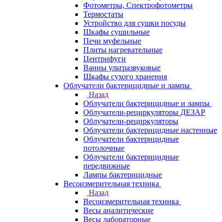
Фотометры, Спектрофотометры
Термостаты
Устройство для сушки посуды
Шкафы сушильные
Печи муфельные
Плиты нагревательные
Центрифуги
Ванны ультразвуковые
Шкафы сухого хранения
Облучатели бактерицидные и лампы
Назад
Облучатели бактерицидные и лампы
Облучатели-рециркуляторы ДЕЗАР
Облучатели-рециркуляторы
Облучатели бактерицидные настенные
Облучатели бактерицидные
потолочные
Облучатели бактерицидные
передвижные
Лампы бактерицидные
Весоизмерительная техника
Назад
Весоизмерительная техника
Весы аналитические
Весы лабораторные