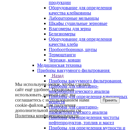
продукции
Оборудование для определения
качества клейковины
Лабораторные мельницы
Шкафы сушильные зерновые
Влагомеры для зерна
Белизномеры
Оборудование для определения
качества хлеба
Пробоотборники, щупы
Термоштанги
Черпаки, ковши
Медицинская техника
Приборы вакуумного фильтрования
Назад
Приборы вакуумного фильтрования
Мы используем cookie, чтобы сделать
Приборы для санитарно-
сайт ещё удобнее. Продолжая
микробиологического анализа
использовать данный сайт, вы
Приборы для определения взвешенных
соглашаетесь с использованием нами
Принять
веществ
cookie-файлов. Для получения
Приборы для санитарно-
дополнительной информации см.
паразитологического анализа
Политика конфиденциальности
.
Приборы для определения чистоты
нефтепродуктов, топлив и масел
Приборы для определения мутности и