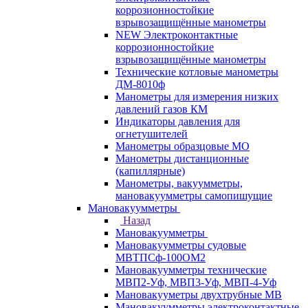
коррозионностойкие
взрывозащищённые манометры
NEW Электроконтактные
коррозионностойкие
взрывозащищённые манометры
Технические котловые манометры
ДМ-8010ф
Манометры для измерения низких
давлений газов КМ
Индикаторы давления для
огнетушителей
Манометры образцовые МО
Манометры дистанционные
(капиллярные)
Манометры, вакуумметры,
мановакуумметры самопишущие
Мановакуумметры
Назад
Мановакуумметры
Мановакуумметры судовые
МВТПСф-100ОМ2
Мановакуумметры технические
МВП2-Уф, МВП3-Уф, МВП-4-Уф
Мановакууметры двухтрубные МВ
Мановакуумметры электроконтактные