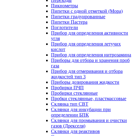
Переходы
Пикнометры
Пипетки с одной отметкой (Мора)
Пипетки градуированные
Пипетки Пастера
Поглотители
Прибор для определения активности
угля
Прибор для определения летучих
кислот
Прибор для определения нитрозамина
Приборы для отбора и хранения проб
газа
Прибор для отмеривания и отбора
жидкостей тип 3
Приборы дозирования жидкости
Пробирки ПЧП
Пробирки стеклянные
Пробки стеклянные, пластмассовые
Склянка тип СВТ
Склянки для инкубации при
определении БПК
Склянки для промывания и очистки
газов (Дрекселя)
Склянки для реактивов