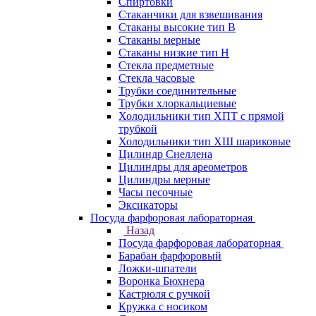
Спиртовки
Стаканчики для взвешивания
Стаканы высокие тип В
Стаканы мерные
Стаканы низкие тип Н
Стекла предметные
Стекла часовые
Трубки соединительные
Трубки хлоркальциевые
Холодильники тип ХПТ с прямой
трубкой
Холодильники тип ХШ шариковые
Цилиндр Снеллена
Цилиндры для ареометров
Цилиндры мерные
Часы песочные
Эксикаторы
Посуда фарфоровая лабораторная
Назад
Посуда фарфоровая лабораторная
Барабан фарфоровый
Ложки-шпатели
Воронка Бюхнера
Кастрюля с ручкой
Кружка с носиком