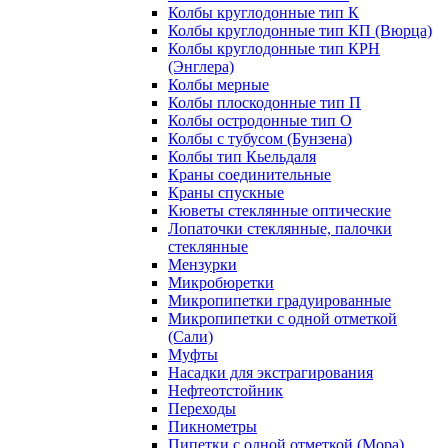
Колбы круглодонные тип К
Колбы круглодонные тип КП (Вюрца)
Колбы круглодонные тип КРН
(Энглера)
Колбы мерные
Колбы плоскодонные тип П
Колбы остродонные тип О
Колбы с тубусом (Бунзена)
Колбы тип Кьельдаля
Краны соединительные
Краны спускные
Кюветы стеклянные оптические
Лопаточки стеклянные, палочки
стеклянные
Мензурки
Микробюретки
Микропипетки градуированные
Микропипетки с одной отметкой
(Сали)
Муфты
Насадки для экстрагирования
Нефтеотстойник
Переходы
Пикнометры
Пипетки с одной отметкой (Мора)