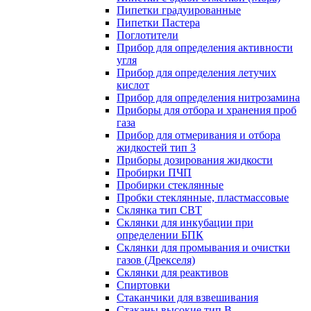
Пипетки градуированные
Пипетки Пастера
Поглотители
Прибор для определения активности
угля
Прибор для определения летучих
кислот
Прибор для определения нитрозамина
Приборы для отбора и хранения проб
газа
Прибор для отмеривания и отбора
жидкостей тип 3
Приборы дозирования жидкости
Пробирки ПЧП
Пробирки стеклянные
Пробки стеклянные, пластмассовые
Склянка тип СВТ
Склянки для инкубации при
определении БПК
Склянки для промывания и очистки
газов (Дрекселя)
Склянки для реактивов
Спиртовки
Стаканчики для взвешивания
Стаканы высокие тип В