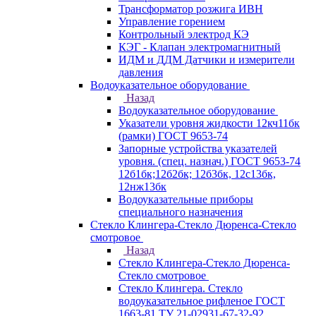
Трансформатор розжига ИВН
Управление горением
Контрольный электрод КЭ
КЭГ - Клапан электромагнитный
ИДМ и ДДМ Датчики и измерители
давления
Водоуказательное оборудование
Назад
Водоуказательное оборудование
Указатели уровня жидкости 12кч11бк
(рамки) ГОСТ 9653-74
Запорные устройства указателей
уровня. (спец. назнач.) ГОСТ 9653-74
12б1бк;12б2бк; 12б3бк, 12с13бк,
12нж13бк
Водоуказательные приборы
специального назначения
Стекло Клингера-Стекло Дюренса-Стекло
смотровое
Назад
Стекло Клингера-Стекло Дюренса-
Стекло смотровое
Стекло Клингера. Стекло
водоуказательное рифленое ГОСТ
1663-81 ТУ 21-02931-67-32-92