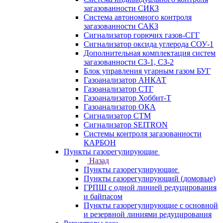
загазованности СИКЗ
Система автономного контроля
загазованности САКЗ
Сигнализатор горючих газов-СГГ
Сигнализатор оксида углерода СОУ-1
Дополнительная комплектация систем
загазованности СЗ-1, СЗ-2
Блок управления угарным газом БУГ
Газоанализатор АНКАТ
Газоанализатор СТГ
Газоанализатор Хоббит-Т
Газоанализатор ОКА
Сигнализатор СТМ
Сигнализатор SEITRON
Системы контроля загазованности
КАРБОН
Пункты газорегулирующие
Назад
Пункты газорегулирующие
Пункты газорегулирующий (домовые)
ГРПШ с одной линией редуцирования
и байпасом
Пункты газорегулирующие с основной
и резервной линиями редуцирования