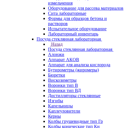
измельчения
Оборудование для рассева материалов
Сита лабораторные
Формы для образцов бетона и
растворов
Испытательное оборудование
Лабораторный инвентарь
Посуда стеклянная лабораторная
Назад
Посуда стеклянная лабораторная
Алонжи
Аппарат АКОВ
Аппарат для анализа кислорода
Бутирометры (жиромеры)
Бюретки
Вискозиметры
Воронки тип В
Воронки тип ВД
Дистилляторы стеклянные
Изгибы
Капельницы
Каплеуловители
Керны
Колбы грушевидные тип Гр
Колбы конические тип Кн