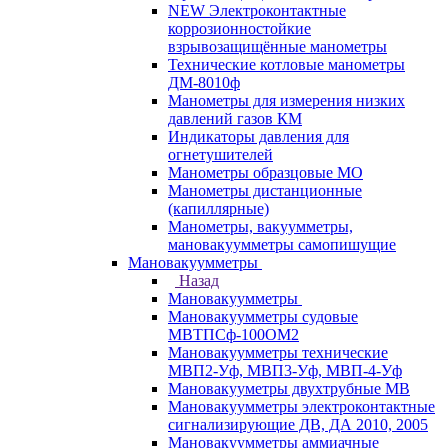
NEW Электроконтактные
коррозионностойкие
взрывозащищённые манометры
Технические котловые манометры
ДМ-8010ф
Манометры для измерения низких
давлений газов КМ
Индикаторы давления для
огнетушителей
Манометры образцовые МО
Манометры дистанционные
(капиллярные)
Манометры, вакуумметры,
мановакуумметры самопишущие
Мановакуумметры
Назад
Мановакуумметры
Мановакуумметры судовые
МВТПСф-100ОМ2
Мановакуумметры технические
МВП2-Уф, МВП3-Уф, МВП-4-Уф
Мановакууметры двухтрубные МВ
Мановакуумметры электроконтактные
сигнализирующие ДВ, ДА 2010, 2005
Мановакуумметры аммиачные