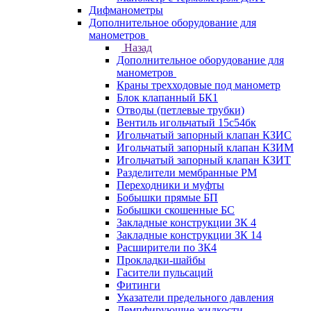
Дифманометры
Дополнительное оборудование для
манометров
Назад
Дополнительное оборудование для
манометров
Краны трехходовые под манометр
Блок клапанный БК1
Отводы (петлевые трубки)
Вентиль игольчатый 15с54бк
Игольчатый запорный клапан КЗИС
Игольчатый запорный клапан КЗИМ
Игольчатый запорный клапан КЗИТ
Разделители мембранные РМ
Переходники и муфты
Бобышки прямые БП
Бобышки скошенные БС
Закладные конструкции ЗК 4
Закладные конструкции ЗК 14
Расширители по ЗК4
Прокладки-шайбы
Гасители пульсаций
Фитинги
Указатели предельного давления
Демпфирующие жидкости