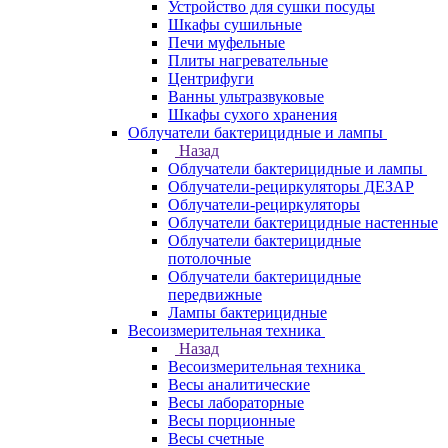
Устройство для сушки посуды
Шкафы сушильные
Печи муфельные
Плиты нагревательные
Центрифуги
Ванны ультразвуковые
Шкафы сухого хранения
Облучатели бактерицидные и лампы
Назад
Облучатели бактерицидные и лампы
Облучатели-рециркуляторы ДЕЗАР
Облучатели-рециркуляторы
Облучатели бактерицидные настенные
Облучатели бактерицидные
потолочные
Облучатели бактерицидные
передвижные
Лампы бактерицидные
Весоизмерительная техника
Назад
Весоизмерительная техника
Весы аналитические
Весы лабораторные
Весы порционные
Весы счетные