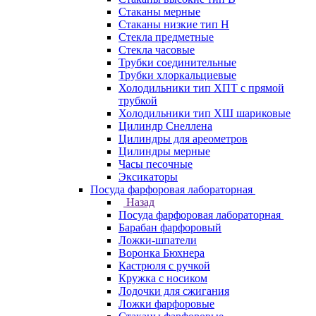
Стаканы мерные
Стаканы низкие тип Н
Стекла предметные
Стекла часовые
Трубки соединительные
Трубки хлоркальциевые
Холодильники тип ХПТ с прямой
трубкой
Холодильники тип ХШ шариковые
Цилиндр Снеллена
Цилиндры для ареометров
Цилиндры мерные
Часы песочные
Эксикаторы
Посуда фарфоровая лабораторная
Назад
Посуда фарфоровая лабораторная
Барабан фарфоровый
Ложки-шпатели
Воронка Бюхнера
Кастрюля с ручкой
Кружка с носиком
Лодочки для сжигания
Ложки фарфоровые