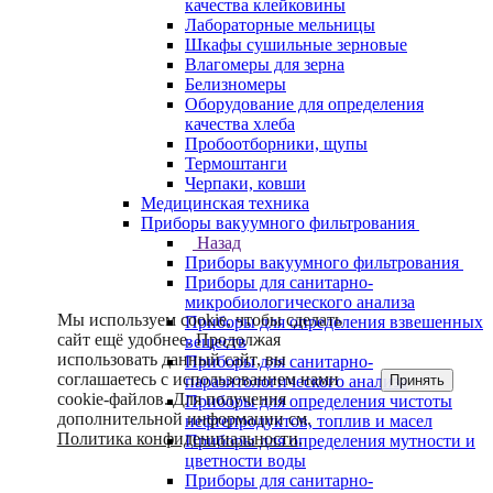
качества клейковины
Лабораторные мельницы
Шкафы сушильные зерновые
Влагомеры для зерна
Белизномеры
Оборудование для определения
качества хлеба
Пробоотборники, щупы
Термоштанги
Черпаки, ковши
Медицинская техника
Приборы вакуумного фильтрования
Назад
Приборы вакуумного фильтрования
Приборы для санитарно-
микробиологического анализа
Мы используем cookie, чтобы сделать
Приборы для определения взвешенных
сайт ещё удобнее. Продолжая
веществ
использовать данный сайт, вы
Приборы для санитарно-
соглашаетесь с использованием нами
Принять
паразитологического анализа
cookie-файлов. Для получения
Приборы для определения чистоты
дополнительной информации см.
нефтепродуктов, топлив и масел
Политика конфиденциальности
.
Приборы для определения мутности и
цветности воды
Приборы для санитарно-