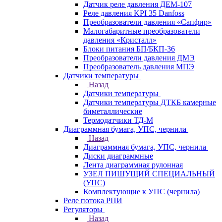
Датчик реле давления ДЕМ-107
Реле давления KPI 35 Danfoss
Преобразователи давления «Сапфир»
Малогабаритные преобразователи
давления «Кристалл»
Блоки питания БП/БКП-36
Преобразователи давления ДМЭ
Преобразователь давления МПЭ
Датчики температуры
Назад
Датчики температуры
Датчики температуры ДТКБ камерные
биметаллические
Термодатчики ТД-М
Диаграммная бумага, УПС, чернила
Назад
Диаграммная бумага, УПС, чернила
Диски диаграммные
Лента диаграммная рулонная
УЗЕЛ ПИШУЩИЙ СПЕЦИАЛЬНЫЙ
(УПС)
Комплектующие к УПС (чернила)
Реле потока РПИ
Регуляторы
Назад