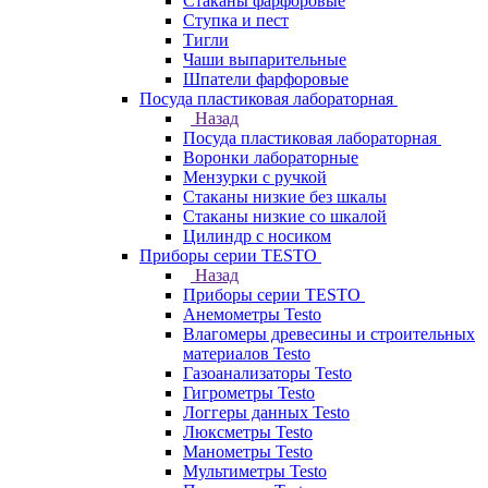
Стаканы фарфоровые
Ступка и пест
Тигли
Чаши выпарительные
Шпатели фарфоровые
Посуда пластиковая лабораторная
Назад
Посуда пластиковая лабораторная
Воронки лабораторные
Мензурки с ручкой
Стаканы низкие без шкалы
Стаканы низкие со шкалой
Цилиндр с носиком
Приборы серии TESTO
Назад
Приборы серии TESTO
Анемометры Testo
Влагомеры древесины и строительных
материалов Testo
Газоанализаторы Testo
Гигрометры Testo
Логгеры данных Testo
Люксметры Testo
Манометры Testo
Мультиметры Testo