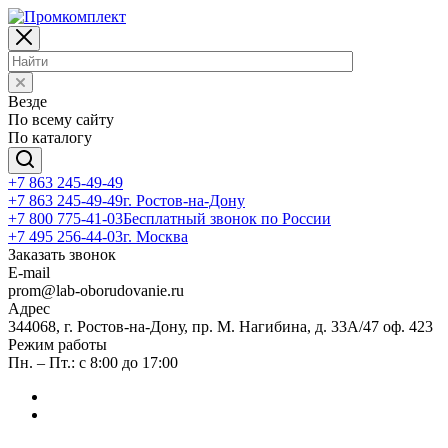
Везде
По всему сайту
По каталогу
+7 863 245-49-49
+7 863 245-49-49
г. Ростов-на-Дону
+7 800 775-41-03
Бесплатный звонок по России
+7 495 256-44-03
г. Москва
Заказать звонок
E-mail
prom@lab-oborudovanie.ru
Адрес
344068, г. Ростов-на-Дону, пр. М. Нагибина, д. 33А/47 оф. 423
Режим работы
Пн. – Пт.: с 8:00 до 17:00