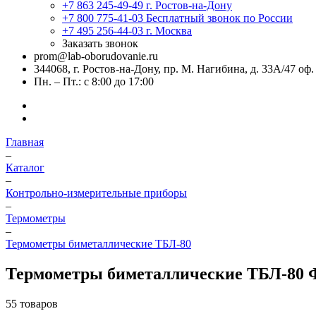
+7 863 245-49-49
г. Ростов-на-Дону
+7 800 775-41-03
Бесплатный звонок по России
+7 495 256-44-03
г. Москва
Заказать звонок
prom@lab-oborudovanie.ru
344068, г. Ростов-на-Дону, пр. М. Нагибина, д. 33А/47 оф.
Пн. – Пт.: с 8:00 до 17:00
Главная
–
Каталог
–
Контрольно-измерительные приборы
–
Термометры
–
Термометры биметаллические ТБЛ-80
Термометры биметаллические ТБЛ-80 
55 товаров