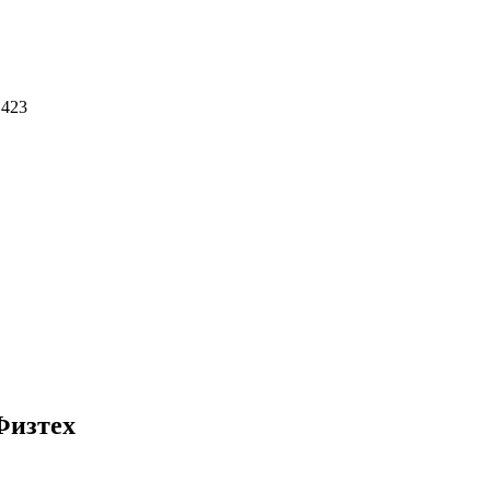
 423
Физтех