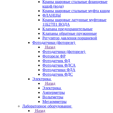
Краны шаровые стальные фланцевые
кшцф (вода)
Краны шаровые стальные муфта кшцм
ФЛАНЦЫ
Краны шаровые латунные муфтовые
11Б27П1 ВОДА
Клапана предохранительные
Клапаны обратные пружинные
Регулятор давления поршневой
Фотодатчики (фотореле)
Назад
Фотодатчики (фотореле)
Фотореле ФР
Фотодатчик ФД
Фотодатчик ФДСА
Фотодатчики ФДА
Фотодатчик ФДС
Электрика
Назад
Электрика
Амперметры
Вольтметры
Мегаомметры
Лабораторное оборудование
Назад