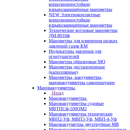
коррозионностойкие
взрывозащищённые манометры
NEW Электроконтактные
коррозионностойкие
взрывозащищённые манометры
Технические котловые манометры
ДМ-8010ф
Манометры для измерения низких
давлений газов КМ
Индикаторы давления для
огнетушителей
Манометры образцовые МО
Манометры дистанционные
(капиллярные)
Манометры, вакуумметры,
мановакуумметры самопишущие
Мановакуумметры
Назад
Мановакуумметры
Мановакуумметры судовые
МВТПСф-100ОМ2
Мановакуумметры технические
МВП2-Уф, МВП3-Уф, МВП-4-Уф
Мановакууметры двухтрубные МВ
Мановакуумметры электроконтактные