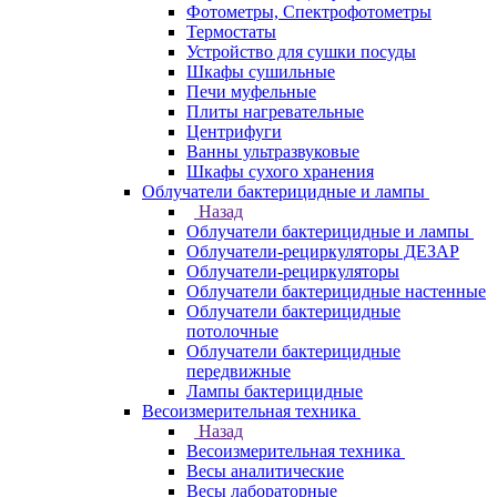
Фотометры, Спектрофотометры
Термостаты
Устройство для сушки посуды
Шкафы сушильные
Печи муфельные
Плиты нагревательные
Центрифуги
Ванны ультразвуковые
Шкафы сухого хранения
Облучатели бактерицидные и лампы
Назад
Облучатели бактерицидные и лампы
Облучатели-рециркуляторы ДЕЗАР
Облучатели-рециркуляторы
Облучатели бактерицидные настенные
Облучатели бактерицидные
потолочные
Облучатели бактерицидные
передвижные
Лампы бактерицидные
Весоизмерительная техника
Назад
Весоизмерительная техника
Весы аналитические
Весы лабораторные