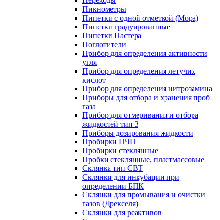
Переходы
Пикнометры
Пипетки с одной отметкой (Мора)
Пипетки градуированные
Пипетки Пастера
Поглотители
Прибор для определения активности
угля
Прибор для определения летучих
кислот
Прибор для определения нитрозамина
Приборы для отбора и хранения проб
газа
Прибор для отмеривания и отбора
жидкостей тип 3
Приборы дозирования жидкости
Пробирки ПЧП
Пробирки стеклянные
Пробки стеклянные, пластмассовые
Склянка тип СВТ
Склянки для инкубации при
определении БПК
Склянки для промывания и очистки
газов (Дрекселя)
Склянки для реактивов