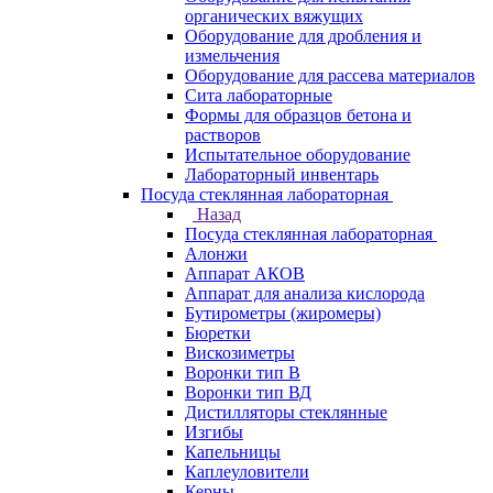
органических вяжущих
Оборудование для дробления и
измельчения
Оборудование для рассева материалов
Сита лабораторные
Формы для образцов бетона и
растворов
Испытательное оборудование
Лабораторный инвентарь
Посуда стеклянная лабораторная
Назад
Посуда стеклянная лабораторная
Алонжи
Аппарат АКОВ
Аппарат для анализа кислорода
Бутирометры (жиромеры)
Бюретки
Вискозиметры
Воронки тип В
Воронки тип ВД
Дистилляторы стеклянные
Изгибы
Капельницы
Каплеуловители
Керны