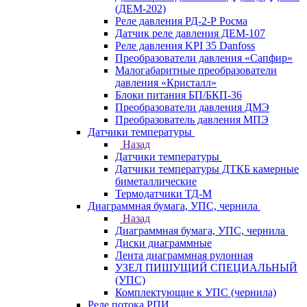
(ДЕМ-202)
Реле давления РД-2-Р Росма
Датчик реле давления ДЕМ-107
Реле давления KPI 35 Danfoss
Преобразователи давления «Сапфир»
Малогабаритные преобразователи
давления «Кристалл»
Блоки питания БП/БКП-36
Преобразователи давления ДМЭ
Преобразователь давления МПЭ
Датчики температуры
Назад
Датчики температуры
Датчики температуры ДТКБ камерные
биметаллические
Термодатчики ТД-М
Диаграммная бумага, УПС, чернила
Назад
Диаграммная бумага, УПС, чернила
Диски диаграммные
Лента диаграммная рулонная
УЗЕЛ ПИШУЩИЙ СПЕЦИАЛЬНЫЙ
(УПС)
Комплектующие к УПС (чернила)
Реле потока РПИ