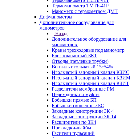
Термоманометр ТМТБ-41Т
Термоманометр ТМТБ-41Р
Манометр с термометром ДМТ
Дифманометры
Дополнительное оборудование для
манометров
Назад
Дополнительное оборудование для
манометров
Краны трехходовые под манометр
Блок клапанный БК1
Отводы (петлевые трубки)
Вентиль игольчатый 15с54бк
Игольчатый запорный клапан КЗИС
Игольчатый запорный клапан КЗИМ
Игольчатый запорный клапан КЗИТ
Разделители мембранные РМ
Переходники и муфты
Бобышки прямые БП
Бобышки скошенные БС
Закладные конструкции ЗК 4
Закладные конструкции ЗК 14
Расширители по ЗК4
Прокладки-шайбы
Гасители пульсаций