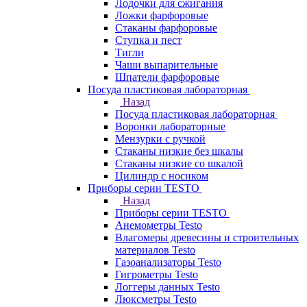
Лодочки для сжигания
Ложки фарфоровые
Стаканы фарфоровые
Ступка и пест
Тигли
Чаши выпарительные
Шпатели фарфоровые
Посуда пластиковая лабораторная
Назад
Посуда пластиковая лабораторная
Воронки лабораторные
Мензурки с ручкой
Стаканы низкие без шкалы
Стаканы низкие со шкалой
Цилиндр с носиком
Приборы серии TESTO
Назад
Приборы серии TESTO
Анемометры Testo
Влагомеры древесины и строительных
материалов Testo
Газоанализаторы Testo
Гигрометры Testo
Логгеры данных Testo
Люксметры Testo