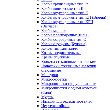
Колбы грушевидные тип Гр
Колбы конические тип Кн
Колбы круглодонные тип К
Колбы круглодонные тип КП (Вюрца)
Колбы круглодонные тип КРН
(Энглера)
Колбы мерные
Колбы плоскодонные тип П
Колбы остродонные тип О
Колбы с тубусом (Бунзена)
Колбы тип Кьельдаля
Краны соединительные
Краны спускные
Кюветы стеклянные оптические
Лопаточки стеклянные, палочки
стеклянные
Мензурки
Микробюретки
Микропипетки градуированные
Микропипетки с одной отметкой
(Сали)
Муфты
Насадки для экстрагирования
Нефтеотстойник