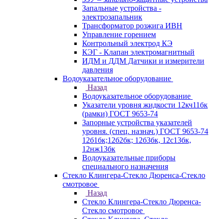
Запальные устройства -
электрозапальник
Трансформатор розжига ИВН
Управление горением
Контрольный электрод КЭ
КЭГ - Клапан электромагнитный
ИДМ и ДДМ Датчики и измерители
давления
Водоуказательное оборудование
Назад
Водоуказательное оборудование
Указатели уровня жидкости 12кч11бк
(рамки) ГОСТ 9653-74
Запорные устройства указателей
уровня. (спец. назнач.) ГОСТ 9653-74
12б1бк;12б2бк; 12б3бк, 12с13бк,
12нж13бк
Водоуказательные приборы
специального назначения
Стекло Клингера-Стекло Дюренса-Стекло
смотровое
Назад
Стекло Клингера-Стекло Дюренса-
Стекло смотровое