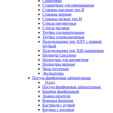
Спиртовки
Стаканчики для взвешивания
Стаканы высокие тип В
Стаканы мерные
Стаканы низкие тип Н
Стекла предметные
Стекла часовые
Трубки соединительные
Трубки хлоркальциевые
Холодильники тип ХПТ с прямой
трубкой
Холодильники тип ХШ шариковые
Цилиндр Снеллена
Цилиндры для ареометров
Цилиндры мерные
Часы песочные
Эксикаторы
Посуда фарфоровая лабораторная
Назад
Посуда фарфоровая лабораторная
Барабан фарфоровый
Ложки-шпатели
Воронка Бюхнера
Кастрюля с ручкой
Кружка с носиком