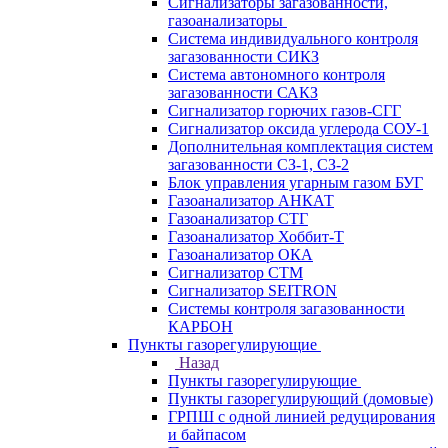
Сигнализаторы загазованности,
газоанализаторы
Система индивидуального контроля
загазованности СИКЗ
Система автономного контроля
загазованности САКЗ
Сигнализатор горючих газов-СГГ
Сигнализатор оксида углерода СОУ-1
Дополнительная комплектация систем
загазованности СЗ-1, СЗ-2
Блок управления угарным газом БУГ
Газоанализатор АНКАТ
Газоанализатор СТГ
Газоанализатор Хоббит-Т
Газоанализатор ОКА
Сигнализатор СТМ
Сигнализатор SEITRON
Системы контроля загазованности
КАРБОН
Пункты газорегулирующие
Назад
Пункты газорегулирующие
Пункты газорегулирующий (домовые)
ГРПШ с одной линией редуцирования
и байпасом