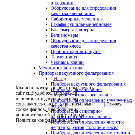
продукции
Оборудование для определения
качества клейковины
Лабораторные мельницы
Шкафы сушильные зерновые
Влагомеры для зерна
Белизномеры
Оборудование для определения
качества хлеба
Пробоотборники, щупы
Термоштанги
Черпаки, ковши
Медицинская техника
Приборы вакуумного фильтрования
Назад
Приборы вакуумного фильтрования
Мы используем cookie, чтобы сделать
Приборы для санитарно-
сайт ещё удобнее. Продолжая
микробиологического анализа
использовать данный сайт, вы
Приборы для определения взвешенных
соглашаетесь с использованием нами
Принять
веществ
cookie-файлов. Для получения
Приборы для санитарно-
дополнительной информации см.
паразитологического анализа
Политика конфиденциальности
.
Приборы для определения чистоты
нефтепродуктов, топлив и масел
Приборы для определения мутности и